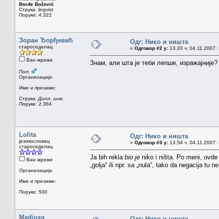
Đorđe Božović
Струка:
lingvist
Поруке: 4.322
Зоран Ђорђевић
Одг: Нико и ништа
староседелац
«
Одговор #2 у:
13.33 ч. 04.11.2007.
Ван мреже
Знам, али шта је теби лепше, изражајније?
Пол:
Организација:
Име и презиме:
Струка:
Дипл. инж.
Поруке: 2.364
Lolita
Одг: Нико и ништа
језикословац
«
Одговор #3 у:
13.54 ч. 04.11.2007.
староседелац
Ja bih rekla
bio je
niko i ništa. Po meni, ovde
Ван мреже
„golja“ ili npr. sa „nula“, tako da negacija tu 
Организација:
Име и презиме:
Поруке: 500
Madiuxa
Одг: Нико и ништа