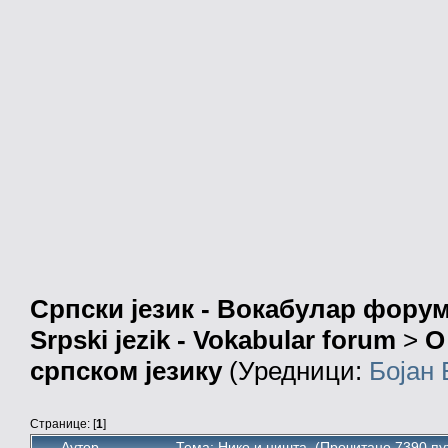
Српски језик - Вокабулар фору
Srpski jezik - Vokabular forum
>
О
српском језику
(Уредници:
Бојан
Странице: [
1
]
Аутор
Тема: Нико и ништа (Прочитано 7390 пу