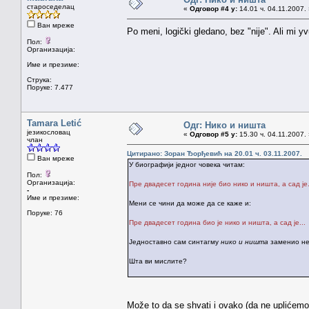
староседелац
«
Одговор #4 у:
14.01 ч. 04.11.2007.
Ван мреже
Po meni, logički gledano, bez "nije". Ali mi y
Пол:
Организација:
Име и презиме:
Струка:
Поруке: 7.477
Tamara Letić
Одг: Нико и ништа
језикословац
«
Одговор #5 у:
15.30 ч. 04.11.2007.
члан
Цитирано: Зоран Ђорђевић на 20.01 ч. 03.11.2007.
Ван мреже
У биографији једног човека читам:
Пол:
Организација:
Пре двадесет година није био нико и ништа, а сад је.
-
Име и презиме:
Мени се чини да може да се каже и:
Поруке: 76
Пре двадесет година био је нико и ништа, а сад је...
Једноставно сам синтагму
нико и ништа
заменио не
Шта ви мислите?
Može to da se shvati i ovako (da ne uplićemo