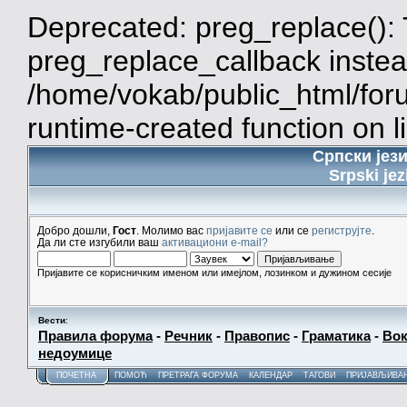
Deprecated: preg_replace(): 
preg_replace_callback instea
/home/vokab/public_html/for
runtime-created function on l
Српски јез
Srpski jez
Добро дошли,
Гост
. Молимо вас
пријавите се
или се
региструјте
.
Да ли сте изгубили ваш
активациони e-mail?
Пријавите се корисничким именом или имејлом, лозинком и дужином сесије
Вести
:
Правила форума
-
Речник
-
Правопис
-
Граматика
-
Вок
недоумице
ПОЧЕТНА
ПОМОЋ
ПРЕТРАГА ФОРУМА
КАЛЕНДАР
ТАГОВИ
ПРИЈАВЉИВА