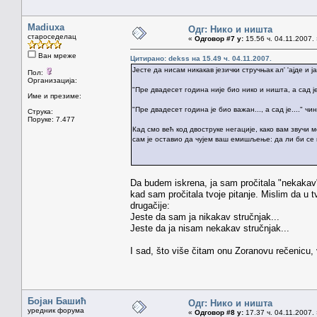
Madiuxa
Одг: Нико и ништа
староседелац
«
Одговор #7 у:
15.56 ч. 04.11.2007.
Ван мреже
Цитирано: dekss на 15.49 ч. 04.11.2007.
Јесте да нисам никакав језички стручњак ал' 'ајде и 
Пол:
Организација:
"Пре двадесет година није био нико и ништа, а сад је
Име и презиме:
"Пре двадесет година је био важан..., а сад је...."
Струка:
Поруке: 7.477
Кад смо већ код двоструке негације, како вам звучи 
сам је оставио да чујем ваш емишљење: да ли би се
Da budem iskrena, ja sam pročitala "nekakav" a
kad sam pročitala tvoje pitanje. Mislim da u tv
drugačije:
Jeste da sam ja nikakav stručnjak...
Jeste da ja nisam nekakav stručnjak...
I sad, što više čitam onu Zoranovu rečenicu, 
Бојан Башић
Одг: Нико и ништа
уредник форума
«
Одговор #8 у:
17.37 ч. 04.11.2007.