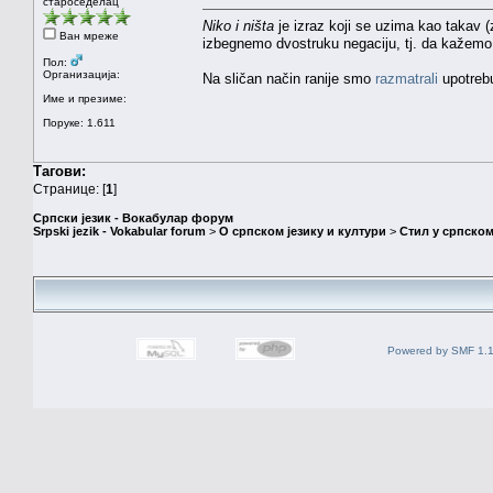
староседелац
Niko i ništa
je izraz koji se uzima kao takav 
Ван мреже
izbegnemo dvostruku negaciju, tj. da kažem
Пол:
Организација:
Na sličan način ranije smo
razmatrali
upotreb
Име и презиме:
Поруке: 1.611
Тагови:
Странице: [
1
]
Српски језик - Вокабулар форум
Srpski jezik - Vokabular forum
>
О српском језику и култури
>
Стил у српском
Powered by SMF 1.