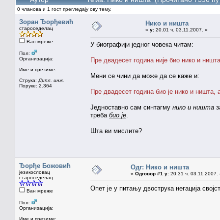
0 чланова и 1 гост прегледају ову тему.
Зоран Ђорђевић
Нико и ништа
староседелац
«
у:
20.01 ч. 03.11.2007. »
Ван мреже
У биографији једног човека читам:
Пол:
Организација:
Пре двадесет година није био нико и ништа, 
Име и презиме:
Мени се чини да може да се каже и:
Струка:
Дипл. инж.
Поруке: 2.364
Пре двадесет година био је нико и ништа, а 
Једноставно сам синтагму
нико и ништа
з
треба
био је
.
Шта ви мислите?
Ђорђе Божовић
Одг: Нико и ништа
језикословац
«
Одговор #1 у:
20.31 ч. 03.11.2007.
староседелац
Опет је у питању двострука негација својст
Ван мреже
Пол:
Организација:
Име и презиме: