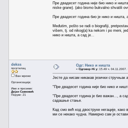
Пре двадесет година није био нико и ништа, а
niske grane). (ako bismo bukvalno shvatili ov
Пре двадесет година био је нико и ништа, а с
Međutim, pošto se radi o biografiji, pretposta
višem, tj. od nikog(a) ka nekom i po meni, jed
нико и ништа, а сад је...
dekss
Одг: Нико и ништа
посетилац
«
Одговор #6 у:
15.49 ч. 04.11.2007.
Ван мреже
Јесте да нисам никакав језички стручњак а
Организација:
"Пре двадесет година није био нико и ништа
Име и презиме:
Дејан Савковић
Поруке: 21
"Пре двадесет година је био важан..., а са
садашње стање.
Кад смо већ код двоструке негације, како 
ми се некако чудна. Намерно сам је оста