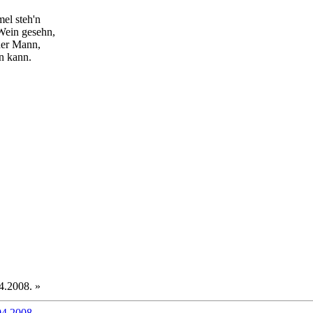
el steh'n
 Wein gesehn,
her Mann,
en kann.
4.2008. »
04.2008.