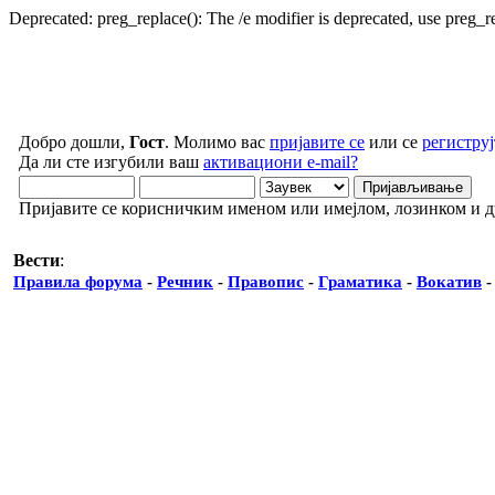
Deprecated: preg_replace(): The /e modifier is deprecated, use preg_
Добро дошли,
Гост
. Молимо вас
пријавите се
или се
региструј
Да ли сте изгубили ваш
активациони e-mail?
Пријавите се корисничким именом или имејлом, лозинком и 
Вести
:
Правила форума
-
Речник
-
Правопис
-
Граматика
-
Вокатив