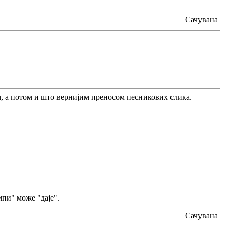
Сачувана
м, а потом и што вернијим преносом песникових слика.
мпи" може "даје".
Сачувана