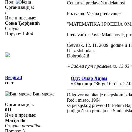
Пол:
Centar za predavačku delatnost
Организација:
/
Pozivamo Vas na predavanje
Име и презиме:
Соња Ђорђевић
"MATEMATIKA I POEZIJA O
Струка:
Поруке: 1.404
Predavač dr Pavle Mladenović, pro
Četvrtak, 12. 11. 2009. godine u 18
Ulaz slobodan.
Dobrodošli!
«
Задњи пут промењено: 13.03 ч
Beograd
Одг: Омар Хајам
гост
«
Одговор #36 у:
16.51 ч. 22.0
Ван мреже
Odgovor na pitanje o srpskom izda
Reč i misao, 1964.
Организација:
sa persijskog preveo Dr Fehim Baj
011
(knjigu često prodaju na Studentsk
Име и презиме:
Marija Ilic
Струка:
prevodilac
Поруке: 3