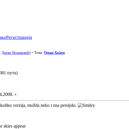
ање
Регистрација
:
Дарко Новаковић
) > Тема:
Омар Хајам
081 пута)
4.2008. »
koliko verzija, možda neko i zna persijski.
e skies appear