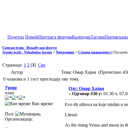
Почетна
Помоћ
Претрага форума
Календар
Тагови
Пријављив
Српски језик - Вокабулар форум
Srpski jezik - Vokabular forum
>
Читаоница
>
Страна књижевност
(Уредник
Странице:
1
2
[
3
]
Све
Аутор
Тема: Омар Хајам (Прочитано 45
0 чланова и 1 гост прегледају ову тему.
Урош
Одг: Омар Хајам
члан
«
Одговор #30 у:
01.30 ч. 07.0
Ван мреже
Evo tih stihova na koje mislim u ne
Пол:
Literal:
Организација:
As the rising Venus and moon in th