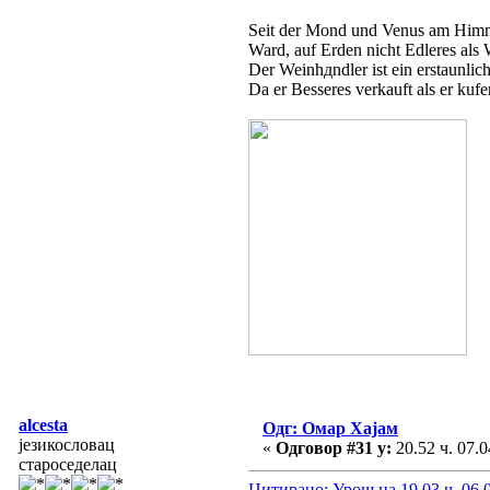
Seit der Mond und Venus am Himm
Ward, auf Erden nicht Edleres als
Der Weinhдndler ist ein erstaunlic
Da er Besseres verkauft als er kuf
alcesta
Одг: Омар Хајам
језикословац
«
Одговор #31 у:
20.52 ч. 07.0
староседелац
Цитирано: Урош на 19.03 ч. 06.