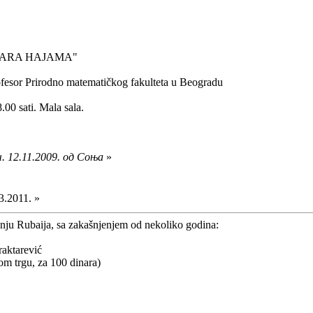
MARA HAJAMA"
fesor Prirodno matematičkog fakulteta u Beogradu
.00 sati. Mala sala.
. 12.11.2009. од Соња
»
3.2011. »
nju Rubaija, sa zakašnjenjem od nekoliko godina:
raktarević
om trgu, za 100 dinara)