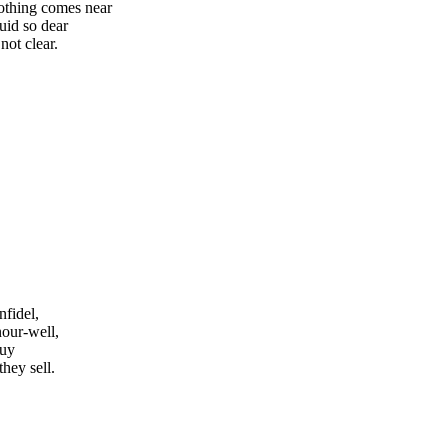
nothing comes near
uid so dear
not clear.
fidel,
our-well,
buy
hey sell.