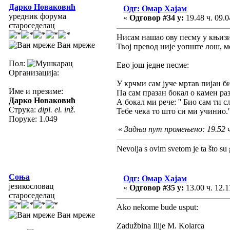
Дарко Новаковић
Одг: Омар Хајам
уредник форума
«
Одговор #34 у:
19.48 ч. 09.0
староседелац
Нисам нашао ову песму у књизи
Ван мреже
Твој превод није уопште лош, м
Пол:
Ево још једне песме:
Организација:
У крчми сам јуче мртав пијан б
Име и презиме:
Па сам празан бокал о камен ра
Дарко Новаковић
А бокал ми рече: '' Био сам ти с
Струка:
dipl. el. inž.
Тебе чека то што си ми учинио.'
Поруке: 1.049
«
Задњи пут промењено: 19.52 ч
Nevolja s ovim svetom je ta što su 
Соња
Одг: Омар Хајам
језикословац
«
Одговор #35 у:
13.00 ч. 12.1
староседелац
Ako nekome bude usput:
Ван мреже
Zadužbina Ilije M. Kolarca