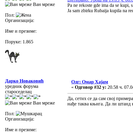
Ван мреже
Pa ne rekoste gde ima da se kupi, sk
Ja sam zbirku Rubaija kupila na r
Пол:
Организација:
Име и презиме:
Поруке: 1.865
Дарко Новаковић
Одг: Омар Хајам
уредник форума
«
Одговор #32 у:
20.58 ч. 07.0
староседелац
Да, сетих се да сам свој пример
Ван мреже
нађе таква књига. Да ли штанд 
Пол:
Организација:
Име и презиме: