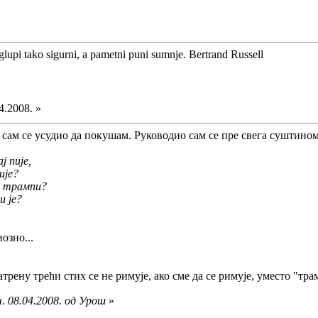
glupi tako sigurni, a pametni puni sumnje. Bertrand Russell
4.2008. »
а сам се усудио да покушам. Руководио сам се пре свега суштино
ј пије,
ије?
о трампи?
и је?
озно...
атрену трећи стих се не римује, ако сме да се римује, уместо "тра
. 08.04.2008. од Урош
»