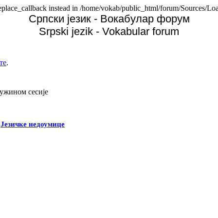
replace_callback instead in /home/vokab/public_html/forum/Sources/Loa
Српски језик - Вокабулар форум
Srpski jezik - Vokabular forum
те
.
дужином сесије
-
Језичке недоумице