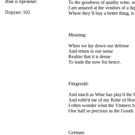
Име и презиме:
To the goodness of quality wine, 
I am amazed at the vendors of a liq
Поруке: 102
Where they’ll buy a better thing, is 
Meaning:
When we lay down our defense
And return to our sense
Realize that it is dense
To trade the now for hence.
Fitzgerald:
And much as Wine has play'd the In
And robb'd me of my Robe of Hon
I often wonder what the Vintners 
One half so precious as the Goods t
German: