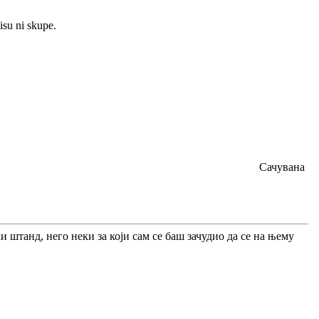
isu ni skupe.
Сачувана
и штанд, него неки за који сам се баш зачудио да се на њему