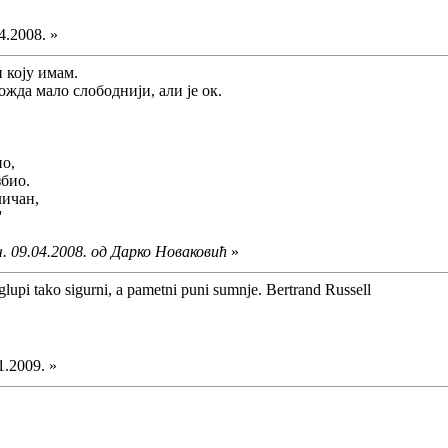
4.2008. »
 коју имам.
ожда мало слободнији, али је ок.
ио,
збио.
личан,
'
. 09.04.2008. од Дарко Новаковић
»
glupi tako sigurni, a pametni puni sumnje. Bertrand Russell
1.2009. »