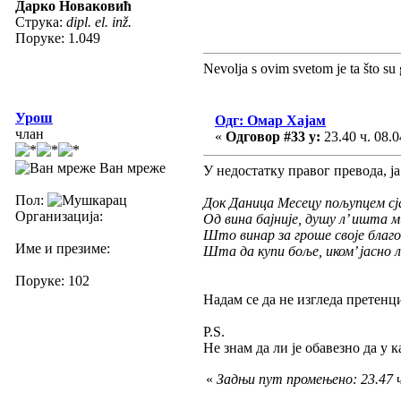
Дарко Новаковић
Струка:
dipl. el. inž.
Поруке: 1.049
Nevolja s ovim svetom je ta što su 
Урош
Одг: Омар Хајам
члан
«
Одговор #33 у:
23.40 ч. 08.0
Ван мреже
У недостатку правог превода, ј
Пол:
Док Даница Месецу пољупцем сја
Организација:
Од вина бајније, душу л’ ишта м
Што винар за гроше своје благ
Име и презиме:
Шта да купи боље, иком’ јасно л
Поруке: 102
Надам се да не изгледа претенци
P.S.
Не знам да ли је обавезно да у к
«
Задњи пут промењено: 23.47 ч