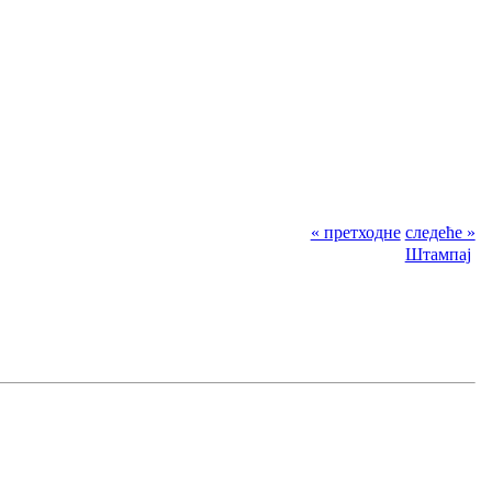
« претходне
следеће »
Штампај