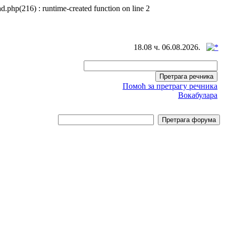
d.php(216) : runtime-created function on line 2
18.08 ч. 06.08.2026.
Помоћ за претрагу речника
Вокабулара