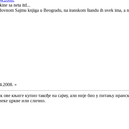
ine sa neta itd...
edovnom Sajmu knjiga u Beogradu, na iranskom štandu ih uvek ima, a n
4.2008. »
ак ове књиге купио такође на сајму, али није био у питању иранск
неке цркве или слично.