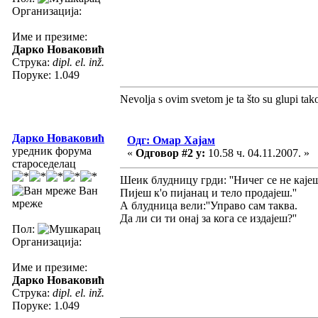
Организација:
Име и презиме:
Дарко Новаковић
Струка:
dipl. el. inž.
Поруке: 1.049
Nevolja s ovim svetom je ta što su glupi tak
Дарко Новаковић
Одг: Омар Хајам
уредник форума
«
Одговор #2 у:
10.58 ч. 04.11.2007. »
староседелац
Шеик блудницу грди: ''Ничег се не каје
Ван
Пијеш к'о пијанац и тело продајеш.''
мреже
А блудница вели:''Управо сам таква.
Да ли си ти онај за кога се издајеш?''
Пол:
Организација:
Име и презиме:
Дарко Новаковић
Струка:
dipl. el. inž.
Поруке: 1.049