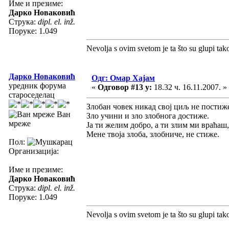
Име и презиме:
Дарко Новаковић
Струка:
dipl. el. inž.
Поруке: 1.049
Nevolja s ovim svetom je ta što su glupi tak
Дарко Новаковић
Одг: Омар Хајам
уредник форума
«
Одговор #13 у:
18.32 ч. 16.11.2007. »
староседелац
Злобан човек никад свој циљ не постиж
Ван
Зло учини и зло злобнога достиже.
мреже
Ја ти желим добро, а ти злим ми враћаш,
Мене твоја злоба, злобниче, не стиже.
Пол:
Организација:
Име и презиме:
Дарко Новаковић
Струка:
dipl. el. inž.
Поруке: 1.049
Nevolja s ovim svetom je ta što su glupi tak