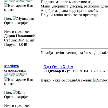
Подлацима небо милостиво даје
Ван
Млин, двориште, дворац, раскошне одаје 
мреже
А добрима једва кору црног хлеба.
Пљуни такво небо, то ти преостаје.
Пол:
Организација:
Име и презиме:
Дарко Новаковић
Струка:
dipl. el. inž.
Поруке: 1.049
Nevolja s ovim svetom je ta što su glupi tak
Madiuxa
Одг: Омар Хајам
староседелац
«
Одговор #5 у:
11.06 ч. 04.11.2007. »
Ван
Дарко, каже се средњОвековни
мреже
Пол:
Организација:
Име и презиме: