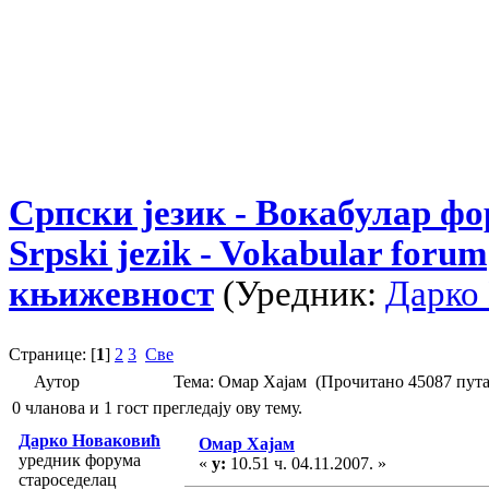
Српски језик - Вокабулар ф
Srpski jezik - Vokabular forum
књижевност
(Уредник:
Дарко
Странице: [
1
]
2
3
Све
Аутор
Тема: Омар Хајам (Прочитано 45087 пута
0 чланова и 1 гост прегледају ову тему.
Дарко Новаковић
Омар Хајам
уредник форума
«
у:
10.51 ч. 04.11.2007. »
староседелац