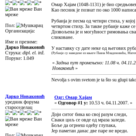
Омар Хајам (1048-1131) је био средњове
Ван
Као песник је познат по око 1000 напис
мреже
Рубаија је песма од четири стиха, у којој
Пол:
четвртом стиху. За такве рубаије каже с
Организација:
Дозвољена је и могућност римовања сва 
сликоване.
Име и презиме:
Дарко Новаковић
У наставку су дате неке од његових руба
Струка:
dipl. el. inž.
(Рубаије су наведене из књиге Павла Младеновића, Мате
Поруке: 1.049
«
Задњи пут промењено: 11.08 ч. 04.11.2
Новаковић
»
Nevolja s ovim svetom je ta što su glupi tak
Дарко Новаковић
Одг: Омар Хајам
уредник форума
«
Одговор #1 у:
10.53 ч. 04.11.2007. »
староседелац
Доји ситог бика ко свој разум следи,
Ван
Сваки циљ се овде од мраза заледи.
мреже
Боље да огрнеш одећу глупака,
Јер паметан данас две паре не вреди.
Пол: