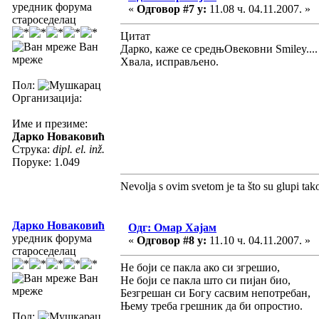
уредник форума
«
Одговор #7 у:
11.08 ч. 04.11.2007. »
староседелац
Цитат
Ван
Дарко, каже се средњОвековни Smiley....
мреже
Хвала, исправљено.
Пол:
Организација:
Име и презиме:
Дарко Новаковић
Струка:
dipl. el. inž.
Поруке: 1.049
Nevolja s ovim svetom je ta što su glupi tak
Дарко Новаковић
Одг: Омар Хајам
уредник форума
«
Одговор #8 у:
11.10 ч. 04.11.2007. »
староседелац
Не боји се пакла ако си згрешио,
Ван
Не боји се пакла што си пијан био,
мреже
Безгрешан си Богу сасвим непотребан,
Њему треба грешник да би опростио.
Пол: