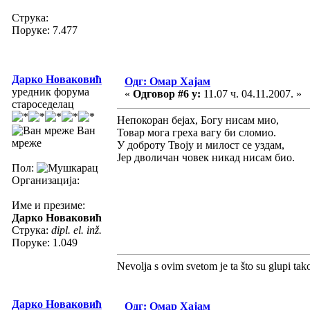
Струка:
Поруке: 7.477
Дарко Новаковић
Одг: Омар Хајам
уредник форума
«
Одговор #6 у:
11.07 ч. 04.11.2007. »
староседелац
Непокоран бејах, Богу нисам мио,
Ван
Товар мога греха вагу би сломио.
мреже
У доброту Твоју и милост се уздам,
Јер дволичан човек никад нисам био.
Пол:
Организација:
Име и презиме:
Дарко Новаковић
Струка:
dipl. el. inž.
Поруке: 1.049
Nevolja s ovim svetom je ta što su glupi tak
Дарко Новаковић
Одг: Омар Хајам