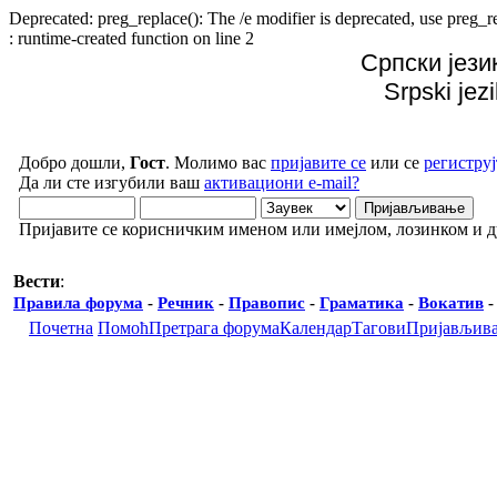
Deprecated: preg_replace(): The /e modifier is deprecated, use preg
: runtime-created function on line 2
Српски јези
Srpski jez
Добро дошли,
Гост
. Молимо вас
пријавите се
или се
региструј
Да ли сте изгубили ваш
активациони e-mail?
Пријавите се корисничким именом или имејлом, лозинком и 
Вести
:
Правила форума
-
Речник
-
Правопис
-
Граматика
-
Вокатив
Почетна
Помоћ
Претрага форума
Календар
Тагови
Пријављив