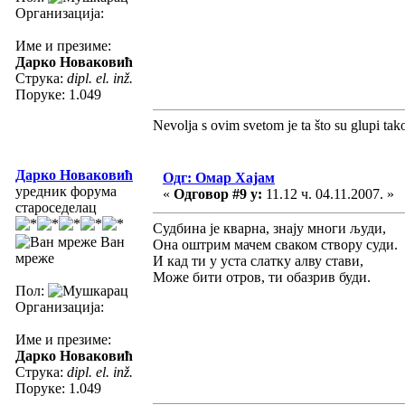
Организација:
Име и презиме:
Дарко Новаковић
Струка:
dipl. el. inž.
Поруке: 1.049
Nevolja s ovim svetom je ta što su glupi tak
Дарко Новаковић
Одг: Омар Хајам
уредник форума
«
Одговор #9 у:
11.12 ч. 04.11.2007. »
староседелац
Судбина је кварна, знају многи људи,
Ван
Она оштрим мачем сваком створу суди.
мреже
И кад ти у уста слатку алву стави,
Може бити отров, ти обазрив буди.
Пол:
Организација:
Име и презиме:
Дарко Новаковић
Струка:
dipl. el. inž.
Поруке: 1.049