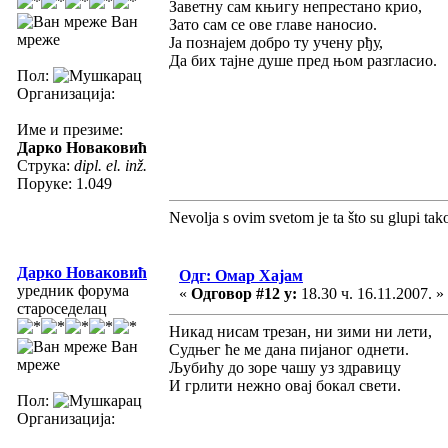
Заветну сам књигу непрестано крио,
Ван
Зато сам се ове главе наносио.
мреже
Ја познајем добро ту учену рђу,
Да бих тајне душе пред њом разгласио.
Пол:
Организација:
Име и презиме:
Дарко Новаковић
Струка:
dipl. el. inž.
Поруке: 1.049
Nevolja s ovim svetom je ta što su glupi tak
Дарко Новаковић
Одг: Омар Хајам
уредник форума
«
Одговор #12 у:
18.30 ч. 16.11.2007. »
староседелац
Никад нисам трезан, ни зими ни лети,
Ван
Судњег ће ме дана пијаног однети.
мреже
Љубићу до зоре чашу уз здравицу
И грлити нежно овај бокал свети.
Пол:
Организација: