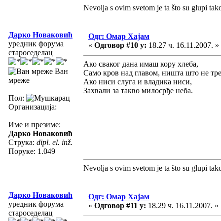
Nevolja s ovim svetom je ta što su glupi tak
Дарко Новаковић
Одг: Омар Хајам
уредник форума
«
Одговор #10 у:
18.27 ч. 16.11.2007. »
староседелац
Ако сваког дана имаш кору хлеба,
Ван
Само кров над главом, ништа што не тре
мреже
Ако ниси слуга и владика ниси,
Захвали за такво милосрђе неба.
Пол:
Организација:
Име и презиме:
Дарко Новаковић
Струка:
dipl. el. inž.
Поруке: 1.049
Nevolja s ovim svetom je ta što su glupi tak
Дарко Новаковић
Одг: Омар Хајам
уредник форума
«
Одговор #11 у:
18.29 ч. 16.11.2007. »
староседелац