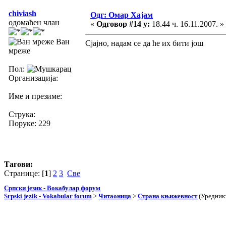
chiviash
Одг: Омар Хајам
одомаћен члан
«
Одговор #14 у:
18.44 ч. 16.11.2007. »
Ван
Сјајно, надам се да ће их бити још
мреже
Пол:
Организација:
Име и презиме:
Струка:
Поруке: 229
Тагови:
Странице: [
1
]
2
3
Све
Српски језик - Вокабулар форум
Srpski jezik - Vokabular forum
>
Читаоница
>
Страна књижевност
(Уредник