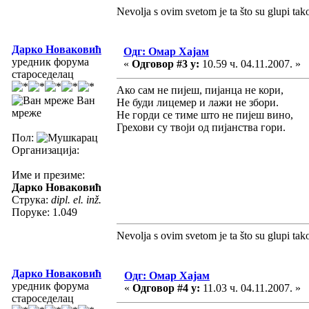
Nevolja s ovim svetom je ta što su glupi tak
Дарко Новаковић
Одг: Омар Хајам
уредник форума
«
Одговор #3 у:
10.59 ч. 04.11.2007. »
староседелац
Ако сам не пијеш, пијанца не кори,
Ван
Не буди лицемер и лажи не збори.
мреже
Не горди се тиме што не пијеш вино,
Грехови су твоји од пијанства гори.
Пол:
Организација:
Име и презиме:
Дарко Новаковић
Струка:
dipl. el. inž.
Поруке: 1.049
Nevolja s ovim svetom je ta što su glupi tak
Дарко Новаковић
Одг: Омар Хајам
уредник форума
«
Одговор #4 у:
11.03 ч. 04.11.2007. »
староседелац