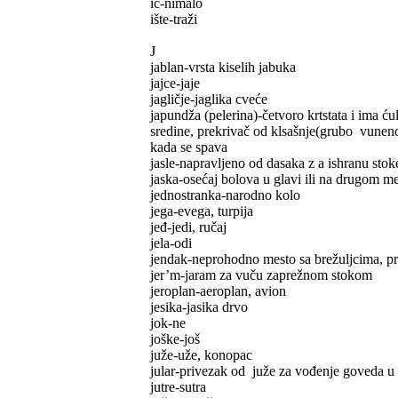
ič-nimalo
ište-traži
J
jablan-vrsta kiselih jabuka
jajce-jaje
jagličje-jaglika cveće
japundža (pelerina)-četvoro krtstata i ima 
sredine, prekrivač od klsašnje(grubo vuneno
kada se spava
jasle-napravljeno od dasaka z a ishranu stok
jaska-osećaj bolova u glavi ili na drugom m
jednostranka-narodno kolo
jega-evega, turpija
jeđ-jedi, ručaj
jela-odi
jendak-neprohodno mesto sa brežuljcima, pr
jer’m-jaram za vuču zaprežnom stokom
jeroplan-aeroplan, avion
jesika-jasika drvo
jok-ne
joške-još
juže-uže, konopac
jular-privezak od juže za vođenje goveda u v
jutre-sutra