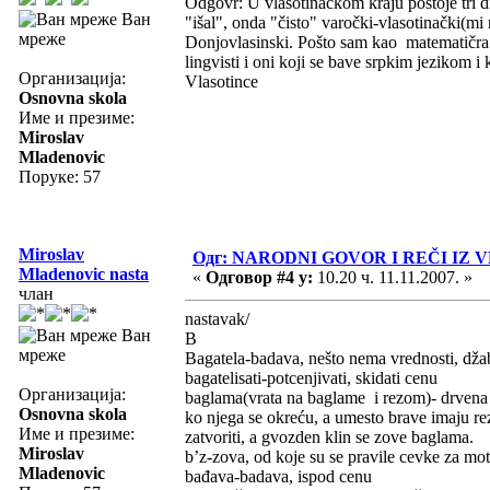
Odgovr: U vlasotinačkom kraju postoje tri di
Ван
"išal", onda "čisto" varočki-vlasotinački(mi
мреже
Donjovlasinski. Pošto sam kao matematičra lo
lingvisti i oni koji se bave srpkim jeziko
Организација:
Vlasotince
Osnovna skola
Име и презиме:
Miroslav
Mladenovic
Поруке: 57
Miroslav
Одг: NARODNI GOVOR I REČI I
Mladenovic nasta
«
Одговор #4 у:
10.20 ч. 11.11.2007. »
члан
nastavak/
Ван
B
мреже
Bagatela-badava, nešto nema vrednosti, džab
bagatelisati-potcenjivati, skidati cenu
Организација:
baglama(vrata na baglame i rezom)- drvena v
Osnovna skola
ko njega se okreću, a umesto brave imaju re
Име и презиме:
zatvoriti, a gvozden klin se zove baglama.
Miroslav
b’z-zova, od koje su se pravile cevke za mot
Mladenovic
bađava-badava, ispod cenu