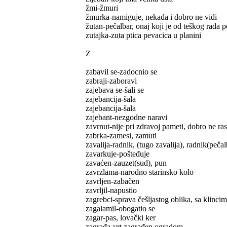
žmi-žmuri
žmurka-namiguje, nekada i dobro ne vidi
žutan-pečalbar, onaj koji je od teškog rada 
zutajka-zuta ptica pevacica u planini
Z
zabavil se-zadocnio se
zabraji-zaboravi
zajebava se-šali se
zajebancija-šala
zajebancija-šala
zajebant-nezgodne naravi
zavrnut-nije pri zdravoj pameti, dobro ne r
zabrka-zamesi, zamuti
zavalija-radnik, (tugo zavalija), radnik(pečal
zavarkuje-pošteđuje
zavaćen-zauzet(sud), pun
zavrzlama-narodno starinsko kolo
zavrljen-zabačen
zavrljil-napustio
zagrebci-sprava češljastog oblika, sa klinci
zagalamil-obogatio se
zagar-pas, lovački ker
zagrađa-vrt zagrađen ogradom