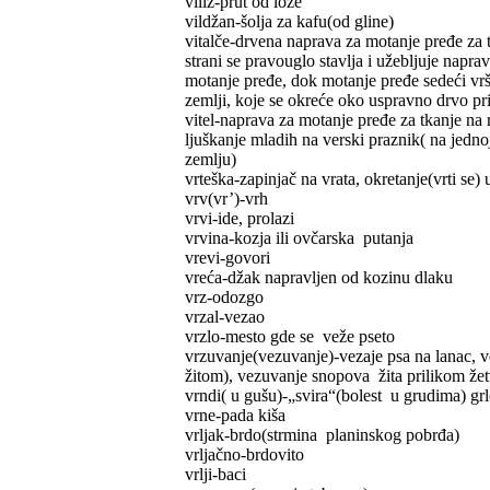
viliz-prut od loze
vildžan-šolja za kafu(od gline)
vitalče-drvena naprava za motanje pređe za t
strani se pravouglo stavlja i užebljuje nap
motanje pređe, dok motanje pređe sedeći vrš
zemlji, koje se okreće oko uspravno drvo pr
vitel-naprava za motanje pređe za tkanje na
ljuškanje mladih na verski praznik( na jedno
zemlju)
vrteška-zapinjač na vrata, okretanje(vrti se) 
vrv(vr’)-vrh
vrvi-ide, prolazi
vrvina-kozja ili ovčarska putanja
vrevi-govori
vreća-džak napravljen od kozinu dlaku
vrz-odozgo
vrzal-vezao
vrzlo-mesto gde se veže pseto
vrzuvanje(vezuvanje)-vezaje psa na lanac,
žitom), vezuvanje snopova žita prilikom že
vrndi( u gušu)-„svira“(bolest u grudima) gr
vrne-pada kiša
vrljak-brdo(strmina planinskog pobrđa)
vrljačno-brdovito
vrlji-baci