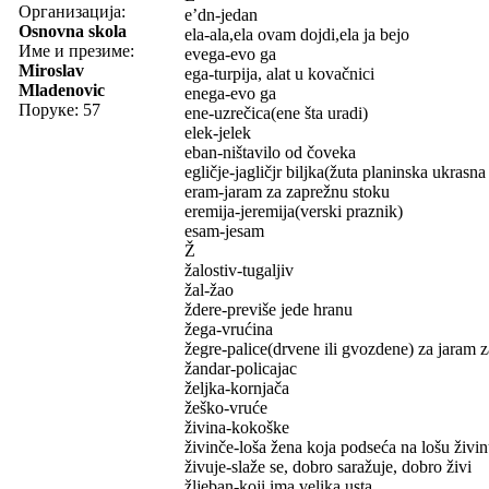
Организација:
e’dn-jedan
Osnovna skola
ela-ala,ela ovam dojdi,ela ja bejo
Име и презиме:
evega-evo ga
Miroslav
ega-turpija, alat u kovačnici
Mladenovic
enega-evo ga
Поруке: 57
ene-uzrečica(ene šta uradi)
elek-jelek
eban-ništavilo od čoveka
egličje-jagličjr biljka(žuta planinska ukrasna 
eram-jaram za zaprežnu stoku
eremija-jeremija(verski praznik)
esam-jesam
Ž
žalostiv-tugaljiv
žal-žao
ždere-previše jede hranu
žega-vrućina
žegre-palice(drvene ili gvozdene) za jaram 
žandar-policajac
željka-kornjača
žeško-vruće
živina-kokoške
živinče-loša žena koja podseća na lošu živi
živuje-slaže se, dobro saražuje, dobro živi
žljeban-koji ima velika usta