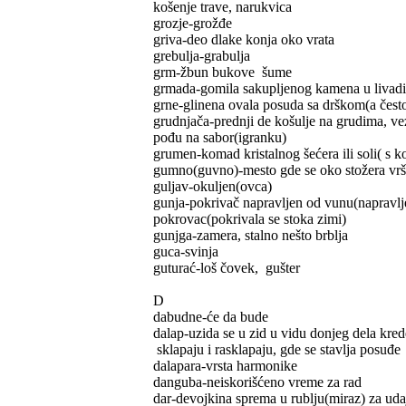
košenje trave, narukvica
grozje-grožđe
griva-deo dlake konja oko vrata
grebulja-grabulja
grm-žbun bukove šume
grmada-gomila sakupljenog kamena u livadi
grne-glinena ovala posuda sa drškom(a često
grudnjača-prednji de košulje na grudima, vez
pođu na sabor(igranku)
grumen-komad kristalnog šećera ili soli( s 
gumno(guvno)-mesto gde se oko stožera vrš
guljav-okuljen(ovca)
gunja-pokrivač napravljen od vunu(napravljen
pokrovac(pokrivala se stoka zimi)
gunjga-zamera, stalno nešto brblja
guca-svinja
guturać-loš čovek, gušter
D
dabudne-će da bude
dalap-uzida se u zid u vidu donjeg dela kre
sklapaju i rasklapaju, gde se stavlja posuđe
dalapara-vrsta harmonike
danguba-neiskorišćeno vreme za rad
dar-devojkina sprema u rublju(miraz) za udaj