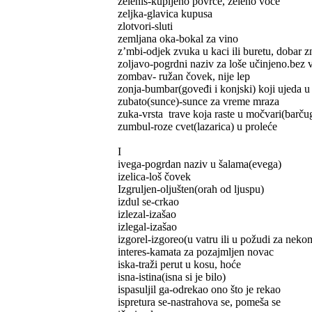
zeleniš-kupljeno povrće, zeleno voće
zeljka-glavica kupusa
zlotvori-sluti
zemljana oka-bokal za vino
z’mbi-odjek zvuka u kaci ili buretu, dobar z
zoljavo-pogrdni naziv za loše učinjeno.bez 
zombav- ružan čovek, nije lep
zonja-bumbar(goveđi i konjski) koji ujeda u 
zubato(sunce)-sunce za vreme mraza
zuka-vrsta trave koja raste u močvari(barčug
zumbul-roze cvet(lazarica) u proleće
I
ivega-pogrdan naziv u šalama(evega)
izelica-loš čovek
Izgruljen-oljušten(orah od ljuspu)
izdul se-crkao
izlezal-izašao
izlegal-izašao
izgorel-izgoreo(u vatru ili u požudi za nek
interes-kamata za pozajmljen novac
iska-traži perut u kosu, hoće
isna-istina(isna si je bilo)
ispasuljil ga-odrekao ono što je rekao
ispretura se-nastrahova se, pomeša se