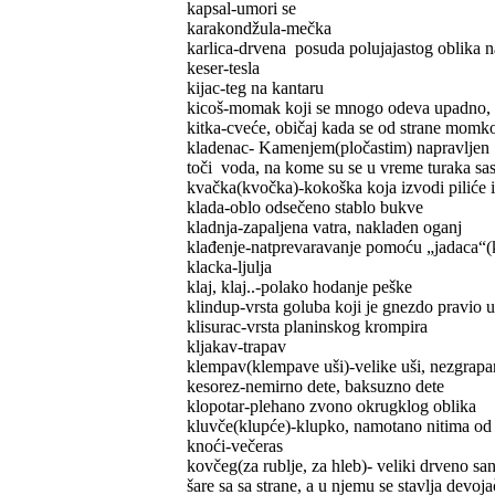
kapsal-umori se
karakondžula-mečka
karlica-drvena posuda polujajastog oblika n
keser-tesla
kijac-teg na kantaru
kicoš-momak koji se mnogo odeva upadno, č
kitka-cveće, običaj kada se od strane momk
kladenac- Kamenjem(pločastim) napravljen m
toči voda, na kome su se u vreme turaka sas
kvačka(kvočka)-kokoška koja izvodi piliće iz 
klada-oblo odsečeno stablo bukve
kladnja-zapaljena vatra, nakladen oganj
klađenje-natprevaravanje pomoću „jadaca“(kos
klacka-ljulja
klaj, klaj..-polako hodanje peške
klindup-vrsta goluba koji je gnezdo pravio u 
klisurac-vrsta planinskog krompira
kljakav-trapav
klempav(klempave uši)-velike uši, nezgrapa
kesorez-nemirno dete, baksuzno dete
klopotar-plehano zvono okrugklog oblika
kluvče(klupće)-klupko, namotano nitima od 
knoći-večeras
kovčeg(za rublje, za hleb)- veliki drveno sa
šare sa sa strane, a u njemu se stavlja devoj