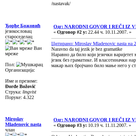
/nastavak/
Ђорђе Божовић
Одг: NARODNI GOVOR I REČI I
језикословац
«
Одговор #2 у:
22.44 ч. 10.11.2007. »
староседелац
Цитирано: Miroslav Mladenovic nasta на 2
Ван
Naravno da taj jezik je bez gramatike
мреже
Наравно да било који језички варијетет 
језик без граматике. И власотиначки нар
Пол:
макар њих бројчано било мање него у ст
Организација:
Име и презиме:
Đorđe Božović
Струка:
lingvist
Поруке: 4.322
Miroslav
Одг: NARODNI GOVOR I REČI I
Mladenovic nasta
«
Одговор #3 у:
10.19 ч. 11.11.2007. »
члан