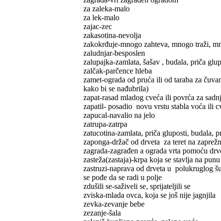
za zaleka-malo
za lek-malo
zajac-zec
zakasotina-nevolja
zakokrđuje-mnogo zahteva, mnogo traži, m
zaludnjar-besposlen
zalupajka-zamlata, šašav , budala, priča glup
zalčak-parčence hleba
zamet-ograda od pruća ili od taraba za čuvan
kako bi se nađubrila)
zapat-rasad mladog cveća ili povrća za sadn
zapatil- posadio novu vrstu stabla voća ili c
zapucal-navalio na jelo
zatrupa-zatrpa
zatucotina-zamlata, priča gluposti, budala, p
zaponga-držač od drveta za teret na zaprež
zagrada-zagrađen a ograda vrta pomoću drv
zasteža(zastaja)-krpa koja se stavlja na punu
zastruzi-naprava od drveta u polukruglog šup
se pođe da se radi u polje
zdušili se-saživeli se, sprijateljili se
zviska-mlada ovca, koja se još nije jagnjila
zevka-zevanje bebe
zezanje-šala