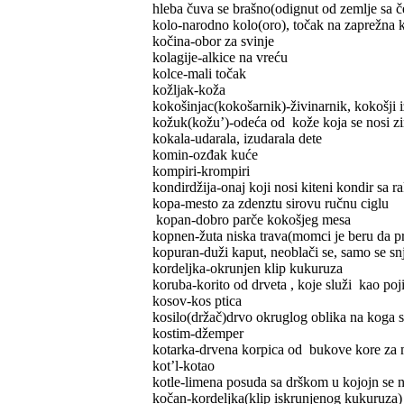
hleba čuva se brašno(odignut od zemlje sa če
kolo-narodno kolo(oro), točak na zaprežna 
kočina-obor za svinje
kolagije-alkice na vreću
kolce-mali točak
kožljak-koža
kokošinjac(kokošarnik)-živinarnik, kokošji 
kožuk(kožu’)-odeća od kože koja se nosi zi
kokala-udarala, izudarala dete
komin-ozđak kuće
kompiri-krompiri
kondirdžija-onaj koji nosi kiteni kondir sa
kopa-mesto za zdenztu sirovu ručnu ciglu
kopan-dobro parče kokošjeg mesa
kopnen-žuta niska trava(momci je beru da p
kopuran-duži kaput, neoblači se, samo se sn
kordeljka-okrunjen klip kukuruza
koruba-korito od drveta , koje služi kao poj
kosov-kos ptica
kosilo(držač)drvo okruglog oblika na koga se
kostim-džemper
kotarka-drvena korpica od bukove kore za 
kot’l-kotao
kotle-limena posuda sa drškom u kojojn se 
kočan-kordeljka(klip iskrunjenog kukuruza)