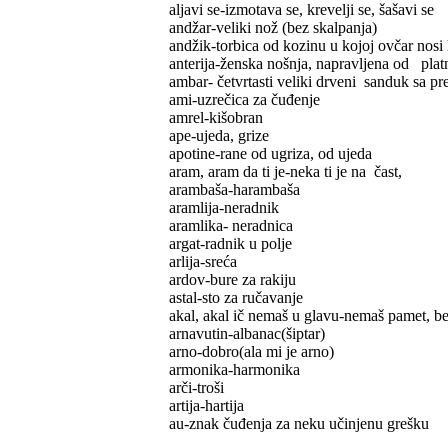
aljavi se-izmotava se, krevelji se, šašavi se
andžar-veliki nož (bez skalpanja)
andžik-torbica od kozinu u kojoj ovčar nosi 
anterija-ženska nošnja, napravljena od plat
ambar- četvrtasti veliki drveni sanduk sa p
ami-uzrečica za čuđenje
amrel-kišobran
ape-ujeda, grize
apotine-rane od ugriza, od ujeda
aram, aram da ti je-neka ti je na čast,
arambaša-harambaša
aramlija-neradnik
aramlika- neradnica
argat-radnik u polje
arlija-sreća
ardov-bure za rakiju
astal-sto za ručavanje
akal, akal ič nemaš u glavu-nemaš pamet, bez
arnavutin-albanac(šiptar)
arno-dobro(ala mi je arno)
armonika-harmonika
arči-troši
artija-hartija
au-znak čuđenja za neku učinjenu grešku