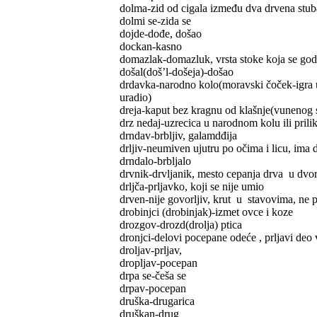
dolma-zid od cigala između dva drvena stub
dolmi se-zida se
dojde-dođe, došao
dockan-kasno
domazlak-domazluk, vrsta stoke koja se go
došal(doš’l-došeja)-došao
drdavka-narodno kolo(moravski čoček-igra u m
uradio)
dreja-kaput bez kragnu od klašnje(vunenog
drz nedaj-uzrecica u narodnom kolu ili prili
drndav-brbljiv, galamdđija
drljiv-neumiven ujutru po očima i licu, ima 
drndalo-brbljalo
drvnik-drvljanik, mesto cepanja drva u dvor
drljča-prljavko, koji se nije umio
drven-nije govorljiv, krut u stavovima, ne p
drobinjci (drobinjak)-izmet ovce i koze
drozgov-drozd(drolja) ptica
dronjci-delovi pocepane odeće , prljavi deo 
droljav-prljav,
dropljav-pocepan
drpa se-češa se
drpav-pocepan
druška-drugarica
druškan-drug