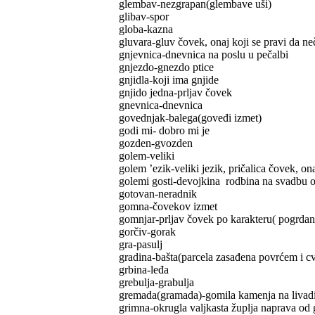
glembav-nezgrapan(glembave uši)
glibav-spor
globa-kazna
gluvara-gluv čovek, onaj koji se pravi da ne
gnjevnica-dnevnica na poslu u pečalbi
gnjezdo-gnezdo ptice
gnjidla-koji ima gnjide
gnjido jedna-prljav čovek
gnevnica-dnevnica
govednjak-balega(goveđi izmet)
godi mi- dobro mi je
gozden-gvozden
golem-veliki
golem ’ezik-veliki jezik, pričalica čovek, on
golemi gosti-devojkina rodbina na svadbu 
gotovan-neradnik
gomna-čovekov izmet
gomnjar-prljav čovek po karakteru( pogrdan
gorčiv-gorak
gra-pasulj
gradina-bašta(parcela zasađena povrćem i c
grbina-leđa
grebulja-grabulja
gremada(gramada)-gomila kamenja na livadi
grimna-okrugla valjkasta župlja naprava od 