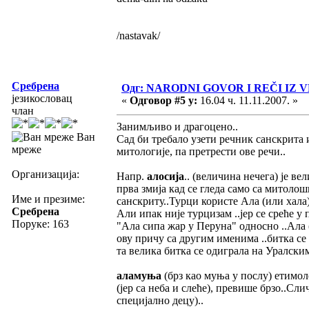
/nastavak/
Сребрена
Одг: NARODNI GOVOR I REČI I
језикословац
«
Одговор #5 у:
16.04 ч. 11.11.2007. »
члан
Занимљиво и драгоцено..
Ван
Сад би требало узети речник санскрита 
мреже
митологије, па претрести ове речи..
Организација:
Напр.
алосија
.. (величина нечега) је ве
прва змија кад се гледа само са митолош
Име и презиме:
санскриту..Турци користе Ала (или хала) 
Сребрена
Али ипак није турцизам ..јер се среће 
Поруке: 163
"Ала сипа жар у Перуна" односно ..Ала (
ову причу са другим именима ..битка се
та велика битка се одиграла на Уралски
аламуња
(брз као муња у послу) етимол
(јер са неба и слеће), превише брзо..Сл
специјално децу)..