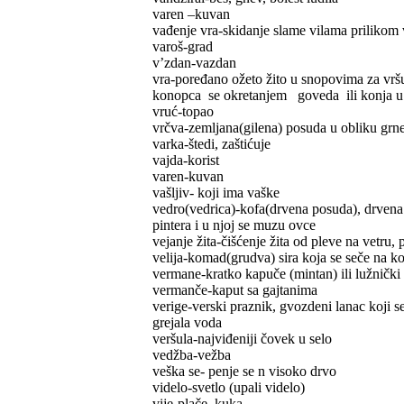
varen –kuvan
vađenje vra-skidanje slame vilama priliko
varoš-grad
v’zdan-vazdan
vra-poređano ožeto žito u snopovima za vrš
konopca se okretanjem goveda ili konja u 
vruć-topao
vrčva-zemljana(gilena) posuda u obliku grneta
varka-štedi, zaštićuje
vajda-korist
varen-kuvan
vašljiv- koji ima vaške
vedro(vedrica)-kofa(drvena posuda), drven
pintera i u njoj se muzu ovce
vejanje žita-čišćenje žita od pleve na vetru
velija-komad(grudva) sira koja se seče na k
vermane-kratko kapuče (mintan) ili lužnički
vermanče-kaput sa gajtanima
verige-verski praznik, gvozdeni lanac koji se
grejala voda
veršula-najviđeniji čovek u selo
vedžba-vežba
veška se- penje se n visoko drvo
videlo-svetlo (upali videlo)
vije-plače, kuka