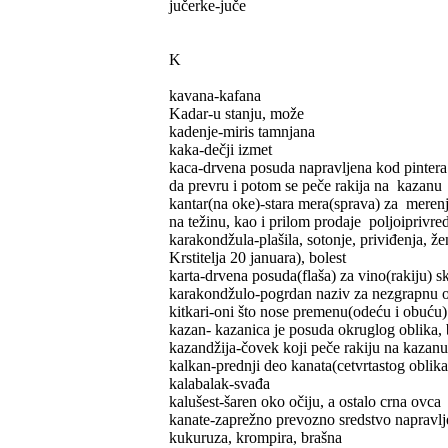
jučerke-juče
K
kavana-kafana
Kadar-u stanju, može
kadenje-miris tamnjana
kaka-dečji izmet
kaca-drvena posuda napravljena kod pintera od
da prevru i potom se peče rakija na kazanu
kantar(na oke)-stara mera(sprava) za merenj
na težinu, kao i prilom prodaje poljoiprivre
karakondžula-plašila, sotonje, priviđenja, že
Krstitelja 20 januara), bolest
karta-drvena posuda(flaša) za vino(rakiju) 
karakondžulo-pogrdan naziv za nezgrapnu 
kitkari-oni što nose premenu(odeću i obuću) d
kazan- kazanica je posuda okruglog oblika, 
kazandžija-čovek koji peče rakiju na kazanu
kalkan-prednji deo kanata(cetvrtastog oblika
kalabalak-svađa
kalušest-šaren oko očiju, a ostalo crna ovca
kanate-zaprežno prevozno sredstvo napravljen
kukuruza, krompira, brašna