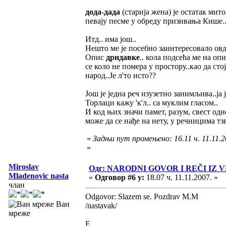
дода-дада
(старија жена) је остатак ми
певају песме у обреду призивања Кише..О
Итд.. има још..
Нешто ме је посебно заинтересовало овд
Опис
дрндавке
.. кола подсећа ме на оп
се коло не помера у простору..као да сто
народ..Је л'то исто??
Још је једна реч изузетно занимљива..ја
Торлаци кажу 'к'л.. са муклим гласом..
И код њих значи памет, разум, свест одно
може да се нађе на нету, у речницима т
«
Задњи пут промењено: 16.11 ч. 11.11.
»
Miroslav
Одг: NARODNI GOVOR I REČI I
Mladenovic nasta
«
Одговор #6 у:
18.07 ч. 11.11.2007. »
члан
Odgovor: Slazem se. Pozdrav M.M
Ван
/nastavak/
мреже
E