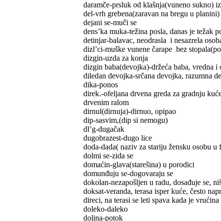
daramče-prsluk od klašnja(vuneno sukno) iz 
del-vrh grebena(zaravan na bregu u planini)
dejani se-muči se
dens’ka muka-težina posla, danas je težak po
detinjar-balavac, neodrasla i nesazrela osob
dizl’ci-muške vunene čarape bez stopala(po
dizgin-uzda za konja
dizgin baba(devojka)-držeća baba, vredna i
diledan devojka-srčana devojka, razumna d
dika-ponos
direk.-ofeljana drvena greda za gradnju kuće
drvenim ralom
dirnul(dirnuja)-dirnuo, opipao
dip-sasvim,(dip si nemogu)
dl’g-dugačak
dugobrazest-dugo lice
doda-dada( naziv za stariju žensku osobu u 
dolmi se-zida se
domaćin-glava(starešina) u porodici
domunđuju se-dogovaraju se
dokolan-nezapošljen u radu, dosađuje se, niš
doksat-veranda, terasa isper kuće, često nap
direci, na terasi se leti spava kada je vrućina
doleko-daleko
dolina-potok