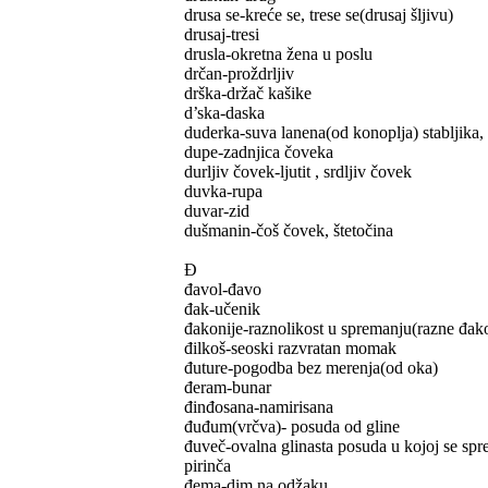
drusa se-kreće se, trese se(drusaj šljivu)
drusaj-tresi
drusla-okretna žena u poslu
drčan-proždrljiv
drška-držač kašike
d’ska-daska
duderka-suva lanena(od konoplja) stabljika, k
dupe-zadnjica čoveka
durljiv čovek-ljutit , srdljiv čovek
duvka-rupa
duvar-zid
dušmanin-čoš čovek, štetočina
Đ
đavol-đavo
đak-učenik
đakonije-raznolikost u spremanju(razne đako
đilkoš-seoski razvratan momak
đuture-pogodba bez merenja(od oka)
đeram-bunar
đinđosana-namirisana
đuđum(vrčva)- posuda od gline
đuveč-ovalna glinasta posuda u kojoj se spre
pirinča
đema-dim na odžaku