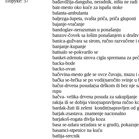
Поруке: 57
bađavdžija-danguba, neradnik, ništa ne radi
bair-mesto oko kuće za ispašu stoke
balanta-ambulanta
baljezga-lupeta, svašta priča, priča gluposti
bajanje-vračanje
bandoglav-nerazuman u ponašanju
banzov-čovek sa lošim ponašanjem u društ
banica-gužvara sa sirom, ručno razvučene i 
banjanje-kupanje
batisalo se-pokvarilo se
banket-zdenuta sirova cigla spremana za peć
backa-bode
backo-ovan
bačevina-mesto gde se ovce čuvaju, muzu i d
bačka se-brčka se po vodi(naročito svinje u 
bačur-drvena posuda(sa drškom ili bez nje sa
rupu
bačva- velika drvena posuda za sakupljanje č
rakija ili se dobija vino(napravljena ručno k
bardak-žuti ili zeleni kondir(napravljen od g
barjak-zsastava. znamenje nacionalno
barjakoš-rogata divlja koza
basa se-udara se(udara se u grudi), pokazuje
basamci-stpenice na kuću
batlija-srecnik