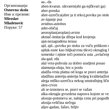
aa..-da
Организација:
aben-kvaran. sikvaren(abi ga-isjžkvari ga)
Osnovna skola
aber-poruka
Име и презиме:
abre-uzrečica(abre ja ti reko),povika po stok
Miroslav
av-lajanje psa
Mladenovic
avtabus-autobus
Поруке: 57
adet-običaj
aeoroplan(aroplan)-avion
akmač-imitacija džepa kod krojenja
ajat-nezagrađena terasa
ajd, ajd..-povika po stoku za vuču prilikom
ajduk-raste kao biljka(vrsta tikve) okruglog
semenke i njime toči pomoću usta „uvlačenje
ala-gad, rđa
alal vera-pohvala za dobro uradjeni posao
alamunja-oluja, brz u poslu
aladža-vrsta platna od koga se pravi anterija
aladžina anterija-anterija boljeg kvaliteta(ž
alega miško-uzrečica nekog unutrašnjeg lič
alen-crven
ali se-izmotava se, pravi se važan
alka-okrugla gvozdena naprava kojom se ve
alosuje-potsmeva se, nabija cenu pri pogod
alosija-veličina nečega
aljav-gadan, šašav, brljiv