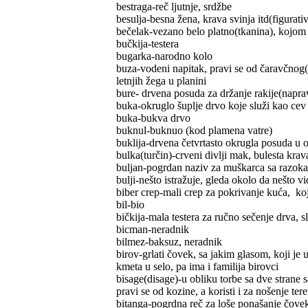
bestraga-reč ljutnje, srdžbe
besulja-besna žena, krava svinja itd(figurati
bečelak-vezano belo platno(tkanina), kojom
bučkija-testera
bugarka-narodno kolo
buza-vodeni napitak, pravi se od čaravčnog(
letnjih žega u planini
bure- drvena posuda za držanje rakije(napra
buka-okruglo šuplje drvo koje služi kao cev
buka-bukva drvo
buknul-buknuo (kod plamena vatre)
buklija-drvena četvrtasto okrugla posuda u o
bulka(turčin)-crveni divlji mak, bulesta kra
buljan-pogrdan naziv za muškarca sa razok
bulji-nešto istražuje, gleda okolo da nešto vi
biber crep-mali crep za pokrivanje kuća, koj
bil-bio
bičkija-mala testera za ručno sečenje drva, sl
bicman-neradnik
bilmez-baksuz, neradnik
birov-grlati čovek, sa jakim glasom, koji j
kmeta u selo, pa ima i familija birovci
bisage(disage)-u obliku torbe sa dve strane 
pravi se od kozine, a koristi i za nošenje ter
bitanga-pogrdna reč za loše ponašanje čove