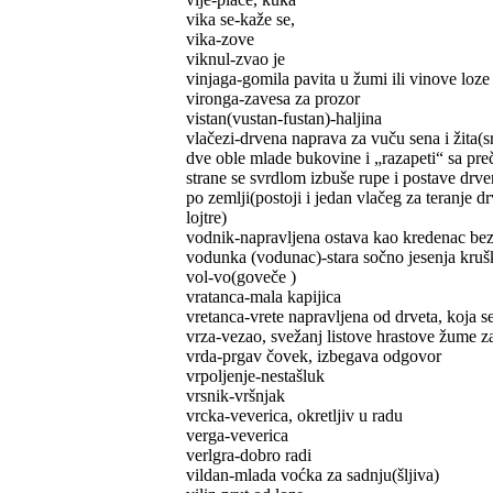
vika se-kaže se,
vika-zove
viknul-zvao je
vinjaga-gomila pavita u žumi ili vinove loz
vironga-zavesa za prozor
vistan(vustan-fustan)-haljina
vlačezi-drvena naprava za vuču sena i žita(
dve oble mlade bukovine i „razapeti“ sa pr
strane se svrdlom izbuše rupe i postave drven
po zemlji(postoji i jedan vlačeg za teranje d
lojtre)
vodnik-napravljena ostava kao kredenac bez 
vodunka (vodunac)-stara sočno jesenja kruš
vol-vo(goveče )
vratanca-mala kapijica
vretanca-vrete napravljena od drveta, koja se
vrza-vezao, svežanj listove hrastove žume za
vrda-prgav čovek, izbegava odgovor
vrpoljenje-nestašluk
vrsnik-vršnjak
vrcka-veverica, okretljiv u radu
verga-veverica
verlgra-dobro radi
vildan-mlada voćka za sadnju(šljiva)