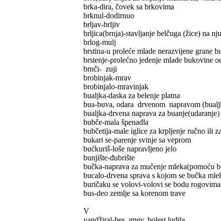
brka-dira, čovek sa brkovima
brknul-dodirnuo
brljav-brljiv
brljica(brnja)-stavljanje belčuga (žice) na nju
brlog-mulj
brstina-u proleće mlade nerazvijene grane 
brstenje-prolećno jedenje mlade bukovine o
brnči- zuji
brobinjak-mrav
brobinjalo-mravinjak
bualjka-daska za belenje platna
bua-buva, odara drvenom napravom (bualjko
bualjka-drvena naprava za buanje(udaranje) p
bubče-mala špenadla
bubčetija-male iglice za krpljenje ručno ili z
bukari se-parenje svinje sa veprom
bućkuriš-loše napravljeno jelo
bunjište-đubrište
bučka-naprava za mučenje mleka(pomoću buc
bucalo-drvena sprava s kojom se bučka mle
buričaku se volovi-volovi se bodu rogovima
bus-deo zemlje sa korenom trave
V
vandžiral-bes, gnev, bolest ludila