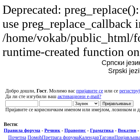
Deprecated: preg_replace():
use preg_replace_callback i
/home/vokab/public_html/f
runtime-created function on
Српски јези
Srpski jez
Добро дошли,
Гост
. Молимо вас
пријавите се
или се
региструј
Да ли сте изгубили ваш
активациони e-mail?
Пријавите се корисничким именом или имејлом, лозинком и 
Вести
:
Правила форума
-
Речник
-
Правопис
-
Граматика
-
Вокатив
Почетна
Помоћ
Претрага форума
Календар
Тагови
Пријављив