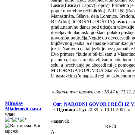
Lasica(Lisica) i Lapov(Lopov). Primetno je 
poput upotrebne reči:bil(bio), išal ili iš’l
Manastirišta, Šišave, dela Lomnice, Sredora,
BIJA(bio) ili DOŠAL-DOŠEJA(došao). naravno
gradu.naravno danas pod uticajem televizije
doseljavali planinski gorštaci-polako postaj
govornog područja.Negde do devedesetih god
književnog jezika, a danas se komunikacija v
jezik. Naravno da taj jezik je bez gramatike
Evo primera:“kude si bil-bil sam u Vlasotin
pismima, koja sam objavljivao u lokalnom li
selu, a srećivanje po abecedi mi je 
MIODRAGA POPOVIĆA-Staniša Vojinović. Vl
U nastavcima 'u napisati re;i po azbucnom 
«
Задњи пут промењено: 18.47 ч. 11.11.2
Miroslav
Одг: NARODNI GOVOR I REČI I
Mladenovic nasta
«
Одговор #1 у:
20.39 ч. 10.11.2007. »
члан
-nastavak
Ван
REČI
мреже
A