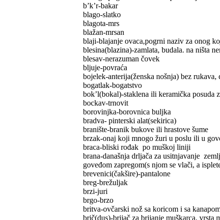
b’k’r-bakar
blago-slatko
blagota-mrs
blažan-mrsan
blaji-blajanje ovaca,pogrni naziv za onog ko
blesina(blazina)-zamlata, budala. na ništa n
blesav-nerazuman čovek
bljuje-povraća
bojelek-anterija(ženska nošnja) bez rukava, 
bogatlak-bogatstvo
bok’l(bokal)-staklena ili keramička posuda z
bockav-trnovit
borovinjka-borovnica buljka
bradva- pinterski alat(sekirica)
branište-branik bukove ili hrastove šume
brzak-onaj koji mnogo žuri u poslu ili u gov
braca-bliski rođak po muškoj liniji
brana-današnja drljača za usitnjavanje zemlj
goveđom zapregom(s njom se vlači, a isplete
brevenici(čakšire)-pantalone
breg-brežuljak
brzi-juri
brgo-brzo
britva-ovčarski nož sa koricom i sa kanapom
brič(dus)-brijač za brijanje muškarca, vrst