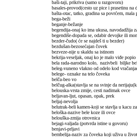
baši-taji, prikriva (samo u razgovoru)
basales-provod(cesto uz pice i prasetinu na 
bašta-otac, tatko, gradina sa povrćem, mala
bega-beži
beganje-bežanje
begendija-onaj ko ima ukusa, navodadžija z
begendiše-dopada se, odabir devojke ili mo
bezder-čudo( će se najdeš ti u bezder)
bezdušan-bezosećajan čovek
bezveze-nije u skaldu sa istinom
bekrija-veseljak, onaj ko je malo viđe popio
bela rada-narodno kolo, nazivbeli biljke be
beleg-vuneno vlakno od odelo kod vračanja(
belege- oznake na telo čoveka
belča-beo vo
belčug-alka(stavlja se na svinje da nerijaju(
belouska-vrsta zmije, cesti nadimak ovce
beljavan-ljut, opasan, opak, prek
beljaj-nevolja
belutrak-beli kamen-koji se stavlja u kacu za
beloška-nazive bele koze ili ovce
belouška-zmija otrovnica
bejagi-valjada (potvrda istine u govoru)
benjavi-prljavi
bembelija-naziv za čoveka koji uživa u život