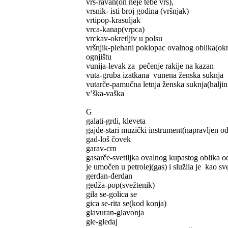
vrs-ravan(on neje tebe vrs),
vrsnik- isti broj godina (vršnjak)
vrtipop-krasuljak
vrca-kanap(vrpca)
vrckav-okretljiv u polsu
vršnjik-plehani poklopac ovalnog oblika(okr
ognjištu
vunija-levak za pečenje rakije na kazan
vuta-gruba izatkana vunena ženska suknja
vutarče-pamučna letnja ženska suknja(haljini
v’ška-vaška
G
galati-grdi, kleveta
gajde-stari muzički instrument(napravljen o
gad-loš čovek
garav-crn
gasarče-svetiljka ovalnog kupastog oblika o
je umočen u petrolej(gas) i služila je kao sve
gerdan-đerdan
gedža-pop(svežtenik)
gila se-golica se
gica se-rita se(kod konja)
glavuran-glavonja
gle-gledaj