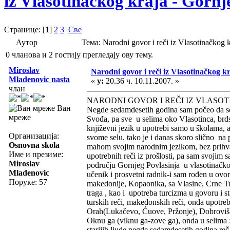
iz Vlasotinačkog kraja - Gornj
Странице: [
1
]
2
3
Све
Аутор
Тема: Narodni govor i reči iz Vlasotinačkog
0 чланова и 2 гостију прегледају ову тему.
Miroslav
Narodni govor i reči iz Vlasotinačkog k
Mladenovic nasta
«
у:
20.36 ч. 10.11.2007. »
члан
NARODNI GOVOR I REČI IZ VLASO
Ван
Negde sedamdesetih godina sam počeo da se 
мреже
Svođa, pa sve u selima oko Vlasotinca, brd
književni jezik u upotrebi samo u školama, ali
Организација:
svome selu. tako je i danas skoro slično na p
Osnovna skola
mahom svojim narodnim jezikom, bez prihvat
Име и презиме:
upotrebnih reči iz prošlosti, pa sam svojim
Miroslav
području Gornjeg Povlasinja u vlasotinačkom
Mladenovic
učenik i prosvetni radnik-i sam rođen u ovo
Поруке: 57
makedonije, Kopaonika, sa Vlasine, Crne Tr
traga , kao i upotreba turcizma u govoru i s
turskih reči, makedonskih reči, onda upotre
Orah(Lukačevo, Ćuove, Pržonje), Dobroviš-m
Oknu ga (viknu ga-zove ga), onda u selima 
starijih ljude negde sedamdesetih godina re