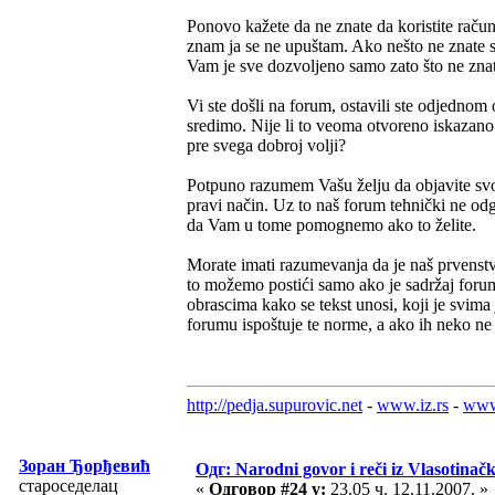
Ponovo kažete da ne znate da koristite raču
znam ja se ne upuštam. Ako nešto ne znate 
Vam je sve dozvoljeno samo zato što ne zna
Vi ste došli na forum, ostavili ste odjednom
sredimo. Nije li to veoma otvoreno iskaza
pre svega dobroj volji?
Potpuno razumem Vašu želju da objavite svoje 
pravi način. Uz to naš forum tehnički ne od
da Vam u tome pomognemo ako to želite.
Morate imati razumevanja da je naš prvenstv
to možemo postići samo ako je sadržaj foruma
obrascima kako se tekst unosi, koji je svima
forumu ispoštuje te norme, a ako ih neko n
http://pedja.supurovic.net
-
www.iz.rs
-
www
Зоран Ђорђевић
Одг: Narodni govor i reči iz Vlasotinač
староседелац
«
Одговор #24 у:
23.05 ч. 12.11.2007. »