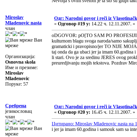
Nevolja s ovim svetom je ta što su glupi tak
Miroslav
Одг: Narodni govor i reči iz Vlasotinač
Mladenovic nasta
«
Одговор #19 у:
14.22 ч. 12.11.2007. »
члан
oDGOVOR: pO[TO SAM PO PROFESIJI MATEMAT
Ван
kulturnom blagu svoga naroda/samo sakupljac
мреже
gramaticki i pravopisno/jer TO NIJE MOJA
taj onda da ga ubaci jer ja imam 60.godina 
Организација:
li stari. Ovo je za sredinu JERES ovog pr
Osnovna skola
preuredjivanju mojih tekstova. Pozdrav Mi
Име и презиме:
Miroslav
Mladenovic
Поруке: 57
Сребрена
Одг: Narodni govor i reči iz Vlasotinač
језикословац
«
Одговор #20 у:
16.45 ч. 12.11.2007. »
члан
Цитирано: Miroslav Mladenovic nasta на 1
Ван
i jer ja imam 60.godina i samouk sam sa int
мреже