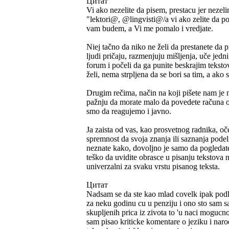
Цитат
Vi ako nezelite da pisem, prestacu jer nez
"lektori@, @lingvisti@/a vi ako zelite da po
vam budem, a Vi me pomalo i vredjate.
Niej tačno da niko ne želi da prestanete da 
ljudi pričaju, razmenjuju mišljenja, uče jedn
forum i počeli da ga punite beskrajim tekstov
želi, nema strpljena da se bori sa tim, a ako 
Drugim rečima, način na koji pišete nam je 
pažnju da morate malo da povedete računa o 
smo da reagujemo i javno.
Ja zaista od vas, kao prosvetnog radnika, o
spremnost da svoja znanja ili saznanja podel
neznate kako, dovoljno je samo da pogledat
teško da uvidite obrasce u pisanju tekstova n
univerzalni za svaku vrstu pisanog teksta.
Цитат
Nadsam se da ste kao mlad covelk ipak podlo
za neku godinu cu u penziju i ono sto sam sak
skupljenih prica iz zivota to 'u naci moguc
sam pisao kriticke komentare o jeziku i nar