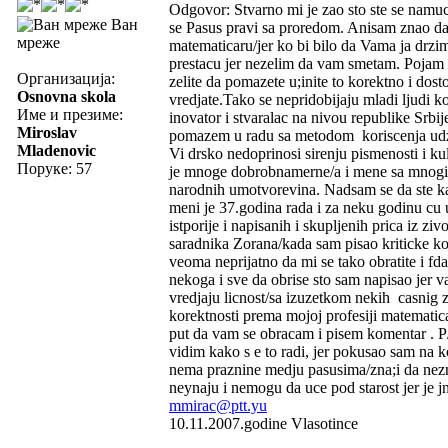
Odgovor: Stvarno mi je zao sto ste se namuc
Ван
se Pasus pravi sa proredom. Anisam znao da s
мреже
matematicaru/jer ko bi bilo da Vama ja drz
prestacu jer nezelim da vam smetam. Pojam 
Организација:
zelite da pomazete u;inite to korektno i do
Osnovna skola
vredjate.Tako se nepridobijaju mladi ljudi k
Име и презиме:
inovator i stvaralac na nivou republike Srbij
Miroslav
pomazem u radu sa metodom koriscenja udzbe
Mladenovic
Vi drsko nedoprinosi sirenju pismenosti i k
Поруке: 57
je mnoge dobrobnamerne/a i mene sa mnogih 
narodnih umotvorevina. Nadsam se da ste kao
meni je 37.godina rada i za neku godinu cu u
istporije i napisanih i skupljenih prica iz 
saradnika Zorana/kada sam pisao kriticke ko
veoma neprijatno da mi se tako obratite i fd
nekoga i sve da obrise sto sam napisao jer 
vredjaju licnost/sa izuzetkom nekih casnig 
korektnosti prema mojoj profesiji matemati
put da vam se obracam i pisem komentar . 
vidim kako s e to radi, jer pokusao sam na
nema praznine medju pasusima/zna;i da neznam
neynaju i nemogu da uce pod starost jer je 
mmirac@ptt.yu
10.11.2007.godine Vlasotince