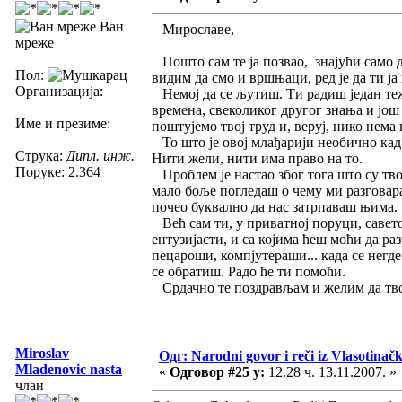
Ван
Мирославе,
мреже
Пошто сам те ја позвао, знајући само да
Пол:
видим да смо и вршњаци, ред је да ти ја
Организација:
Немој да се љутиш. Ти радиш један тежа
времена, свеколиког другог знања и још 
Име и презиме:
поштујемо твој труд и, веруј, нико нема
То што је овој млађарији необично кад не
Струка:
Дипл. инж.
Нити жели, нити има право на то.
Поруке: 2.364
Проблем је настао због тога што су тво
мало боље погледаш о чему ми разговара
почео буквално да нас затрпаваш њима.
Већ сам ти, у приватној поруци, саветов
ентузијасти, и са којима ћеш моћи да ра
пецароши, компјутераши... када се негд
се обратиш. Радо ће ти помоћи.
Срдачно те поздрављам и желим да твој 
Miroslav
Одг: Narodni govor i reči iz Vlasotinač
Mladenovic nasta
«
Одговор #25 у:
12.28 ч. 13.11.2007. »
члан