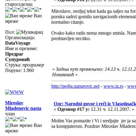
староседелац
Miroslave, sredjuj tekst kada ga saljes na fo
Ван
poruka sadrzi gomilu navigacionih elemenata 
мреже
normalno citanje.
Пол:
Ovako kako radis nema mnogo smisla. Nama ni
Организација:
predstavljen necitko.
DataVoyage
Име и презиме:
Предраг
Супуровић
Струка:
програмер
«
Задњи пут промењено: 14.13 ч. 12.11.2
Поруке: 1.960
Новаковић
»
http://pedja.supurovic.net
-
www.iz.rs
-
www
Miroslav
Одг: Narodni govor i reči iz Vlasotinač
Mladenovic nasta
«
Одговор #17 у:
12.31 ч. 12.11.2007. »
члан
Molim Vas pomazite i Vi i sredjujte jer ja
Ван
sa kompjuterom. Pozdrav Miroslav Mladen
мреже