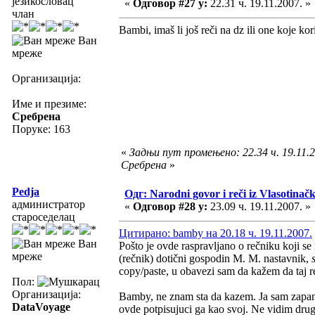
језикословац
«
Одговор #27 у:
22.31 ч. 19.11.2007. »
члан
Bambi, imaš li još reči na dz ili one koje kor
Ван
мреже
Организација:
Име и презиме:
Сребрена
Поруке: 163
«
Задњи пут промењено: 22.34 ч. 19.11.2
Сребрена
»
Pedja
Одг: Narodni govor i reči iz Vlasotinač
администратор
«
Одговор #28 у:
23.09 ч. 19.11.2007. »
староседелац
Цитирано: bamby на 20.18 ч. 19.11.2007.
Ван
Pošto je ovde raspravljano o rečniku koji 
мреже
(rečnik) dotični gospodin M. M. nastavnik,
copy/paste, u obavezi sam da kažem da taj r
Пол:
Организација:
Bamby, ne znam sta da kazem. Ja sam zapanj
DataVoyage
ovde potpisujuci ga kao svoj. Ne vidim dru