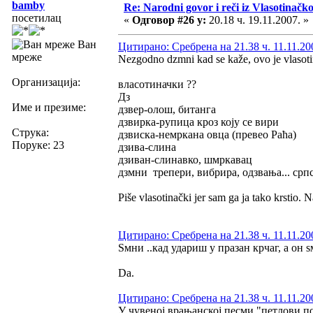
bamby
Re: Narodni govor i reči iz Vlasotinačk
посетилац
«
Одговор #26 у:
20.18 ч. 19.11.2007. »
Ван
Цитирано: Сребрена на 21.38 ч. 11.11.20
мреже
Nezgodno dzmni kad se kaže, ovo je vlasotin
Организација:
власотиначки ??
Дз
Име и презиме:
дзвер-олош, битaнгa
дзвирка-рупица кроз коју се вири
Струка:
дзвискa-немркaнa овцa (превео Рaћa)
Поруке: 23
дзивa-слинa
дзивaн-слинaвко, шмркaвaц
дзмни трепери, вибрирa, одзвaњa... срп
Piše vlasotinački jer sam ga ja tako krstio.
Цитирано: Сребрена на 21.38 ч. 11.11.20
Ѕмни ..кад удариш у празан крчаг, а он 
Da.
Цитирано: Сребрена на 21.38 ч. 11.11.20
У чувеној врањанској песми "петлови поју