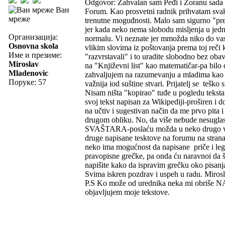
Odgovor: Zahvalan sam Peđi i Zoranu sada 
Ван
Forum. Kao prosvetni radnik prihvatam svak
мреже
trenutne moguđnosti. Malo sam sigurno "pret
jer kada neko nema slobodu misljenja u jed
Организација:
normalu. Vi neznate jer mmožda niko do va
Osnovna skola
vlikim slovima iz poštovanja prema toj reči
Име и презиме:
"razvrstavali" i to uradite slobodno bez obav
Miroslav
na "Književni list" kao matematičar-pa bilo
Mladenovic
zahvaljujem na razumevanju a mladima kao p
Поруке: 57
važnija iod suštine stvari. Prijatelj se tešk
Nisam ništa "kopirao" tuđe u pogledu t
svoj tekst napisan za Wikipediji-proširen i 
na učtiv i sugestivan način da me prvo pita 
drugom obliku. No, da više nebude nesuglasni
SVAŠTARA-poslaću možda u neko drugo vrem
druge napisane tesktove na forumu na strana
neko ima mogućnost da napisane priče i leg
pravopisne grečke, pa onda ću naravnoi da
napišite kako da ispravim grečku oko pisanj
Svima iskren pozdrav i uspeh u radu. Miro
P.S Ko može od urednika neka mi obriše 
objavljujem moje tekstove.