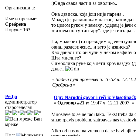
:)Онда свака част и за оволико..
Организација:
Она дзвиска..која још није парена..
Име и презиме:
Можда је, размишљам наглас, назив дат п
Сребрена
то целом руком у замаху,, ударац је јачи
Поруке: 163
звизнем по ту тинтару"..где је тинтара 
Па, можебит (то преводим од евентуално)
овна..раздевичење.. и зато је дзвиска?
Као данас што би чули у неком кафићу од
Шта мислите?
Симболика руке која лети кроз ваздух (д
даље..
«
Задњи пут промењено: 16.53 ч. 12.11.2
Сребрена
»
Pedja
Одг: Narodni govor i reči iz Vlasotinač
администратор
«
Одговор #21 у:
19.47 ч. 12.11.2007. »
староседелац
Miroslave to se ne radi tako. Tekst treba da
Ван
smao rpavis problem, zatrpavas nas tesktovim
мреже
Niko od nas nema vremena da se bavi njihov
Пол: