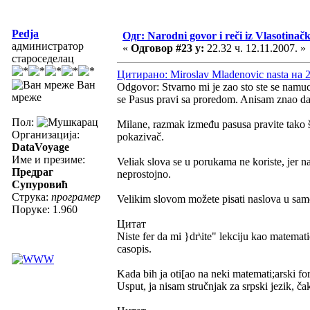
Pedja
Одг: Narodni govor i reči iz Vlasotinač
администратор
«
Одговор #23 у:
22.32 ч. 12.11.2007. »
староседелац
Цитирано: Miroslav Mladenovic nasta на 2
Ван
Odgovor: Stvarno mi je zao sto ste se namuc
мреже
se Pasus pravi sa proredom. Anisam znao da 
Пол:
Milane, razmak između pasusa pravite tako što
Организација:
pokazivač.
DataVoyage
Име и презиме:
Veliak slova se u porukama ne koriste, jer na
Предраг
neprostojno.
Супуровић
Струка:
програмер
Velikim slovom možete pisati naslova u samo
Поруке: 1.960
Цитат
Niste fer da mi }dr\ite" lekciju kao matem
casopis.
Kada bih ja oti[ao na neki matemati;arski fo
Usput, ja nisam stručnjak za srpski jezik, ča