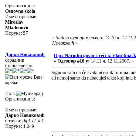
Организација:
Osnovna skola
Име и презиме:
Miroslav
Mladenovic
Поруке: 57
«
Задњи пут промењено: 14.16 ч. 12.11.2
Новаковић
»
Дарко Новаковић
Одг: Narodni govor i reči iz Vlasotinač
сарадник
«
Одговор #18 у:
14.11 ч. 12.11.2007. »
староседелац
Siguran sam da će svaki učesnik foruma rado 
Ван
ali nemoj samo da nabacuješ tekst koji ima b
мреже
Пол:
Организација:
Име и презиме:
Дарко Новаковић
Струка:
dipl. el. inž.
Поруке: 1.049