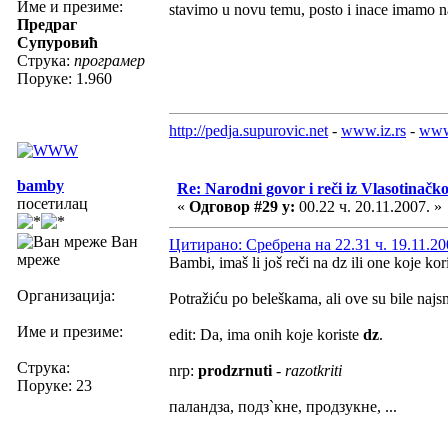
Име и презиме:
stavimo u novu temu, posto i inace imamo na
Предраг
Супуровић
Струка:
програмер
Поруке: 1.960
http://pedja.supurovic.net
-
www.iz.rs
-
www
bamby
Re: Narodni govor i reči iz Vlasotinačk
посетилац
«
Одговор #29 у:
00.22 ч. 20.11.2007. »
Ван
Цитирано: Сребрена на 22.31 ч. 19.11.20
мреже
Bambi, imaš li još reči na dz ili one koje kor
Организација:
Potražiću po beleškama, ali ove su bile najsm
Име и презиме:
edit: Da, ima onih koje koriste
dz
.
Струка:
nrp:
prodzrnuti
-
razotkriti
Поруке: 23
пaлaндзa, подз`кне, продзукне, ...