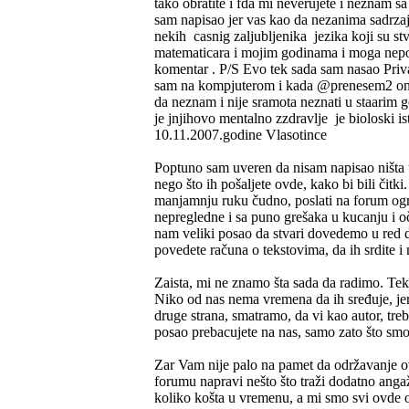
tako obratite i fda mi neverujete i neznam s
sam napisao jer vas kao da nezanima sadrzaj
nekih casnig zaljubljenika jezika koji su s
matematicara i mojim godinama i moga nepo
komentar . P/S Evo tek sada sam nasao Priv
sam na kompjuterom i kada @prenesem2 ono 
da neznam i nije sramota neznati u staarim go
je jnjihovo mentalno zzdravlje je bioloski 
10.11.2007.godine Vlasotince
Poptuno sam uveren da nisam napisao ništa u
nego što ih pošaljete ovde, kako bi bili čitk
manjamnju ruku čudno, poslati na forum ogro
nepregledne i sa puno grešaka u kucanju i oč
nam veliki posao da stvari dovedemo u red 
povedete računa o tekstovima, da ih srdite 
Zaista, mi ne znamo šta sada da radimo. Tekst
Niko od nas nema vremena da ih sređuje, je
druge strana, smatramo, da vi kao autor, treb
posao prebacujete na nas, samo zato što sm
Zar Vam nije palo na pamet da održavanje o
forumu napravi nešto što traži dodatno angaž
koliko košta u vremenu, a mi smo svi ovde o