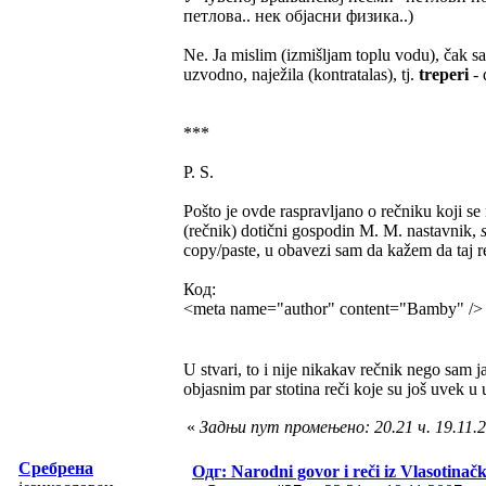
петлова.. нек објасни физика..)
Ne. Ja mislim (izmišljam toplu vodu), čak s
uzvodno, naježila (kontratalas), tj.
treperi
- 
***
P. S.
Pošto je ovde raspravljano o rečniku koji 
(rečnik) dotični gospodin M. M. nastavnik,
copy/paste, u obavezi sam da kažem da taj r
Код:
<meta name="author" content="Bamby" />
U stvari, to i nije nikakav rečnik nego sam
objasnim par stotina reči koje su još uvek u
«
Задњи пут промењено: 20.21 ч. 19.11.
Сребрена
Одг: Narodni govor i reči iz Vlasotinač