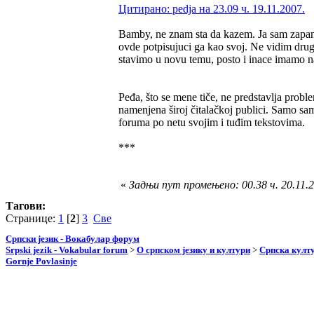
Цитирано: pedja на 23.09 ч. 19.11.2007.
Bamby, ne znam sta da kazem. Ja sam zapanj
ovde potpisujuci ga kao svoj. Ne vidim dru
stavimo u novu temu, posto i inace imamo na
Peđa, što se mene tiče, ne predstavlja prob
namenjena široj čitalačkoj publici. Samo s
foruma po netu svojim i tuđim tekstovima.
***
«
Задњи пут промењено: 00.38 ч. 20.11.
Тагови:
Странице:
1
[
2
]
3
Све
Српски језик - Вокабулар форум
Srpski jezik - Vokabular forum
>
О српском језику и култури
>
Српска култу
Gornje Povlasinje