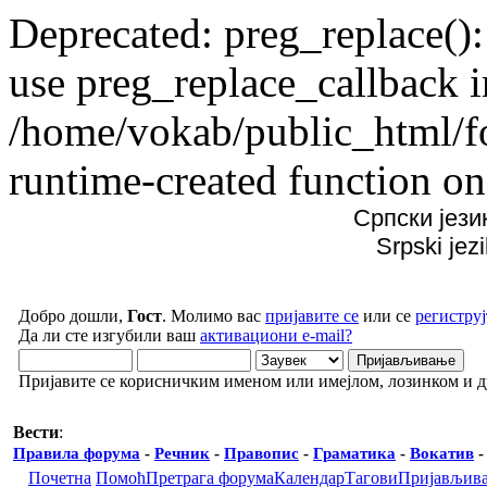
Deprecated: preg_replace():
use preg_replace_callback i
/home/vokab/public_html/f
runtime-created function on
Српски јези
Srpski jez
Добро дошли,
Гост
. Молимо вас
пријавите се
или се
региструј
Да ли сте изгубили ваш
активациони e-mail?
Пријавите се корисничким именом или имејлом, лозинком и 
Вести
:
Правила форума
-
Речник
-
Правопис
-
Граматика
-
Вокатив
Почетна
Помоћ
Претрага форума
Календар
Тагови
Пријављив