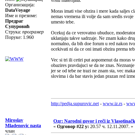
vrstu materijala.
Организација:
DataVoyage
Moras imati vise obzira i mere kada saljes cl
Име и презиме:
nemas vremena ili volje da sam sredis svoje 
Предраг
umesto tebe.
Супуровић
Струка:
програмер
Ocekuj da ce verovatno ubuduce, moderatori
Поруке: 1.960
uklanjaju takve sadrzaje. Ne znam kako drug
normalno, da bih doe forum u red nakon tvo
ocekivati ni da ce oni imati obzira prema teb
Vec si tri ili cetiri put aopomenut da moras v
obazires pravdajuci se da ne znas. Neznanje 
jer se od tebe ne trazi ne znam sta, vec mak
slovima i da bar stavis jedan prazan red izme
http://pedja.supurovic.net
-
www.iz.rs
-
www
Miroslav
Одг: Narodni govor i reči iz Vlasotinač
Mladenovic nasta
«
Одговор #22 у:
20.57 ч. 12.11.2007. »
члан