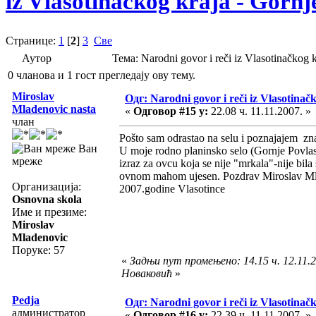
iz Vlasotinačkog kraja - Gornj
Странице:
1
[
2
]
3
Све
Аутор
Тема: Narodni govor i reči iz Vlasotinačkog
0 чланова и 1 гост прегледају ову тему.
Miroslav
Одг: Narodni govor i reči iz Vlasotinač
Mladenovic nasta
«
Одговор #15 у:
22.08 ч. 11.11.2007. »
члан
Pošto sam odrastao na selu i poznajajem zna
Ван
U moje rodno planinsko selo (Gornje Povla
мреже
izraz za ovcu koja se nije "mrkala"-nije bila
ovnom mahom ujesen. Pozdrav Miroslav Mlad
Организација:
2007.godine Vlasotince
Osnovna skola
Име и презиме:
Miroslav
Mladenovic
Поруке: 57
«
Задњи пут промењено: 14.15 ч. 12.11.2
Новаковић
»
Pedja
Одг: Narodni govor i reči iz Vlasotinač
администратор
«
Одговор #16 у:
22.39 ч. 11.11.2007. »