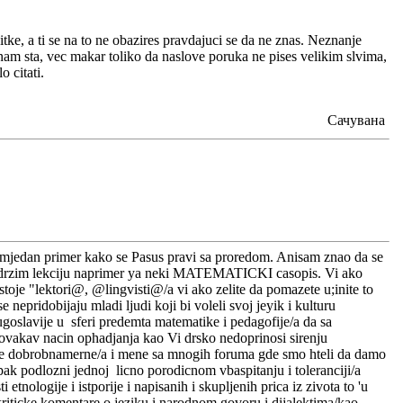
citke, a ti se na to ne obazires pravdajuci se da ne znas. Neznanje
 znam sta, vec makar toliko da naslove poruka ne pises velikim slvima,
 citati.
Сачувана
i mjedan primer kako se Pasus pravi sa proredom. Anisam znao da se
a ja drzim lekciju naprimer ya neki MATEMATICKI casopis. Vi ako
oje "lektori@, @lingvisti@/a vi ako zelite da pomazete u;inite to
epridobijaju mladi ljudi koji bi voleli svoj jeyik i kulturu
ugoslavije u sferi predemta matematike i pedagofije/a da sa
ovakav nacin ophadjanja kao Vi drsko nedoprinosi sirenju
oge dobrobnamerne/a i mene sa mnogih foruma gde smo hteli da damo
ak podlozni jednoj licno porodicnom vbaspitanju i toleranciji/a
nologije i istporije i napisanih i skupljenih prica iz zivota to 'u
iticke komentare o jeziku i narodnom govoru i dijalektima/kao