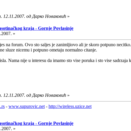
. 12.11.2007. од Дарко Новаковић
»
asotinačkog kraja - Gornje Povlasinje
.2007. »
ljes na forum. Ovo sto saljes je zanimljiovo ali je skoro potpuno necit
ji ne sluze nicemu i potpuno ometaju normalno citanje.
. Nama nije u interesu da imamo sto vise poruka i sto vise sadrzaja kad
. 12.11.2007. од Дарко Новаковић
»
.rs
-
www.supurovic.net
-
http://wireless.uzice.net
asotinačkog kraja - Gornje Povlasinje
.2007. »