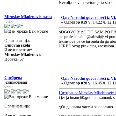
Nevolja s ovim svetom je ta što su 
Miroslav Mladenovic nasta
Одг: Narodni govor i reči iz Vl
члан
«
Одговор #19 у:
14.22 ч. 12.11
Ван мреже
oDGOVOR: pO[TO SAM PO PROFESIJI
ste profesionalni @srbisti@ vi po
Организација:
tekmstove pa ce taj onda da ga ubac
Osnovna skola
JERES ovog prokletog zaostalom J
Име и презиме:
Miroslav Mladenovic
Поруке: 57
Сребрена
Одг: Narodni govor i reči iz Vl
језикословац
«
Одговор #20 у:
16.45 ч. 12.11
члан
Цитирано: Miroslav Mladenovic na
Ван мреже
i jer ja imam 60.godina i samouk s
Организација:
:)Онда свака част и за оволико..
Име и презиме: