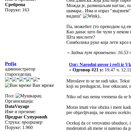
Она дзвиска..која још није парен
Сребрена
Можда је, размишљам наглас, наз
Поруке: 163
шамара.. Има и израз "звајзнем"
видиш"
)..
Па, можебит (то преводим од еве
Као данас што би чули у неком 
Шта мислите?
Симболика руке која лети кроз в
«
Задњи пут промењено: 16.53 ч
Pedja
Одг: Narodni govor i reči iz Vl
администратор
«
Одговор #21 у:
19.47 ч. 12.11
староседелац
Miroslave to se ne radi tako. Teks
Ван мреже
koji su predugacni, lose otkucani, n
Пол:
Niko od nas nema vremena da se bav
Организација:
DataVoyage
Moras imati vise obzira i mere kada
Име и презиме:
pre objavljivanja, ne mozes ocekiva
Предраг Супуровић
Струка:
програмер
Ocekuj da ce verovatno ubuduce, m
Поруке: 1.960
moderatori ali mene si naterao da 