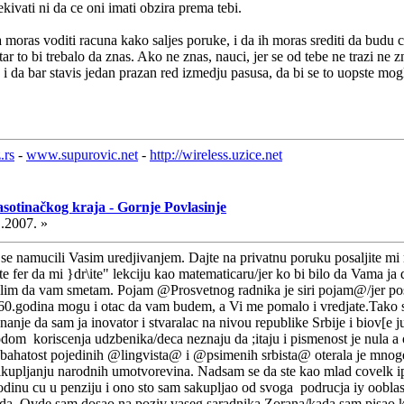
ivati ni da ce oni imati obzira prema tebi.
da moras voditi racuna kako saljes poruke, i da ih moras srediti da budu 
ar to bi trebalo da znas. Ako ne znas, nauci, jer se od tebe ne trazi ne
i da bar stavis jedan prazan red izmedju pasusa, da bi se to uopste moglo
.rs
-
www.supurovic.net
-
http://wireless.uzice.net
asotinačkog kraja - Gornje Povlasinje
.2007. »
 se namucili Vasim uredjivanjem. Dajte na privatnu poruku posaljite m
te fer da mi }dr\ite" lekciju kao matematicaru/jer ko bi bilo da Vam
zelim da vam smetam. Pojam @Prosvetnog radnika je siri pojam@/jer post
 60.godina mogu i otac da vam budem, a Vi me pomalo i vredjate.Tako se n
nje da sam ja inovator i stvaralac na nivou republike Srbije i biov[e j
om koriscenja udzbenika/deca neznaju da ;itaju i pismenost je nula a 
a bahatost pojedinih @lingvista@ i @psimenih srbista@ oterala je mn
rikupljanju narodnih umotvorevina. Nadsam se da ste kao mlad covelk ip
inu cu u penziju i ono sto sam sakupljao od svoga podrucja iy ooblasti et
da. Ovde sam dosao na poziv vaseg saradnika Zorana/kada sam pisao kr