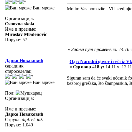
Ван мреже
Molim Vas pomazite i Vi i sredju
Организација:
Osnovna skola
Име и презиме:
Miroslav Mladenovic
Поруке: 57
«
Задњи пут промењено: 14.16 ч
Дарко Новаковић
Одг: Narodni govor i reči iz Vl
сарадник
«
Одговор #18 у:
14.11 ч. 12.11
староседелац
Siguran sam da će svaki učesnik for
Ван мреже
bezbroj grešaka, što štamparskih, š
Пол:
Организација:
Име и презиме:
Дарко Новаковић
Струка:
dipl. el. inž.
Поруке: 1.049