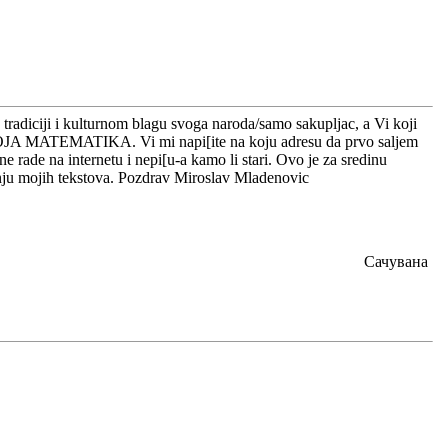
ciji i kulturnom blagu svoga naroda/samo sakupljac, a Vi koji
E MOJA MATEMATIKA. Vi mi napi[ite na koju adresu da prvo saljem
 rade na internetu i nepi[u-a kamo li stari. Ovo je za sredinu
ju mojih tekstova. Pozdrav Miroslav Mladenovic
Сачувана