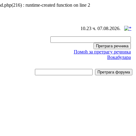
d.php(216) : runtime-created function on line 2
10.23 ч. 07.08.2026.
Помоћ за претрагу речника
Вокабулара