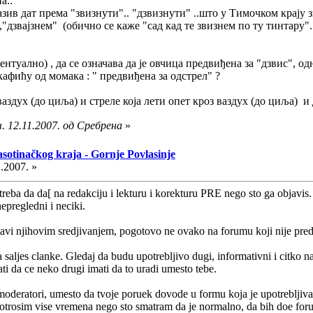
а..
ив дат према "звизнути".. "дзвизнути" ..што у Тимочком крају зна
,"дзвајзнем" (обично се каже "сад кад те звизнем по ту тинтару"..
нтуално) , да се означава да је овчица предвиђена за "дзвис", од
кафићу од момака : " предвиђена за одстрел" ?
аздух (до циља) и стреле која лети опет кроз ваздух (до циља) 
. 12.11.2007. од Сребрена
»
asotinačkog kraja - Gornje Povlasinje
.2007. »
t treba da da[ na redakciju i lekturu i korekturu PRE nego sto ga obja
epregledni i neciki.
i njihovim sredjivanjem, pogotovo ne ovako na forumu koji nije predvi
 saljes clanke. Gledaj da budu upotrebljivo dugi, informativni i citko n
ti da ce neko drugi imati da to uradi umesto tebe.
oderatori, umesto da tvoje poruek dovode u formu koja je upotrebljiva
potrosim vise vremena nego sto smatram da je normalno, da bih doe for