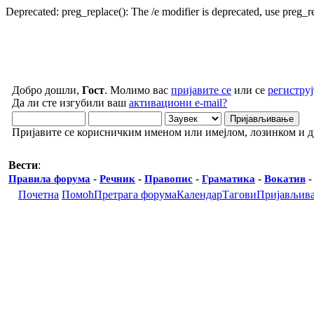
Deprecated: preg_replace(): The /e modifier is deprecated, use preg_
Добро дошли,
Гост
. Молимо вас
пријавите се
или се
региструј
Да ли сте изгубили ваш
активациони e-mail?
Пријавите се корисничким именом или имејлом, лозинком и 
Вести
:
Правила форума
-
Речник
-
Правопис
-
Граматика
-
Вокатив
Почетна
Помоћ
Претрага форума
Календар
Тагови
Пријављив