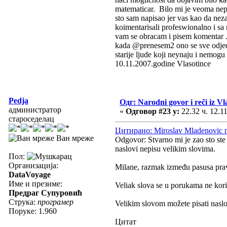
matematicar. Bilo mi je veoma nepr
sto sam napisao jer vas kao da nez
koimentarisali profeswionalno i s
vam se obracam i pisem komentar .
kada @prenesem2 ono se sve odjedno
starije ljude koji neynaju i nemogu
10.11.2007.godine Vlasotince
Pedja
Одг: Narodni govor i reči iz Vl
администратор
«
Одговор #23 у:
22.32 ч. 12.11
староседелац
Цитирано: Miroslav Mladenovic na
Ван мреже
Odgovor: Stvarno mi je zao sto ste
naslovi nepisu velikim slovima.
Пол:
Организација:
Milane, razmak između pasusa pravit
DataVoyage
Име и презиме:
Veliak slova se u porukama ne koris
Предраг Супуровић
Струка:
програмер
Velikim slovom možete pisati naslo
Поруке: 1.960
Цитат