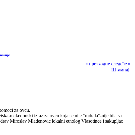
asinje
« претходне
следеће »
Штампај
 pomoci za ovcu.
ska-makedonski izraz za ovcu koja se nije "mrkala"-nije bila sa
zdrav Miroslav Mladenovic lokalni etnolog Vlasotince i sakupljac