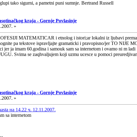
glupi tako sigurni, a pametni puni sumnje. Bertrand Russell
asotinačkog kraja - Gornje Povlasinje
.2007. »
 MATEMATICAR i etnolog i istori;ar lokalni iz ljubavi prema tradi
mognite pa tekstove ispravljajte gramaticki i pravopisno/jer TO NIJ
i jer ja imam 60.godina i samouk sam sa internetom i ovamo ni m ladi ne
UGU. Svima se zaqhvaljujem koji uzmu ucesce u pomoci preuredjivan
asotinačkog kraja - Gornje Povlasinje
.2007. »
sta на 14.22 ч. 12.11.2007.
am sa internetom