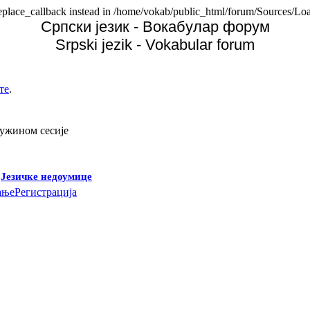
replace_callback instead in /home/vokab/public_html/forum/Sources/Loa
Српски језик - Вокабулар форум
Srpski jezik - Vokabular forum
те
.
дужином сесије
-
Језичке недоумице
ање
Регистрација