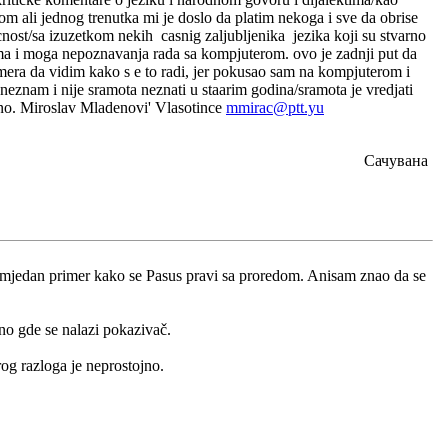
om ali jednog trenutka mi je doslo da platim nekoga i sve da obrise
cnost/sa izuzetkom nekih casnig zaljubljenika jezika koji su stvarno
ma i moga nepoznavanja rada sa kompjuterom. ovo je zadnji put da
ra da vidim kako s e to radi, jer pokusao sam na kompjuterom i
znam i nije sramota neznati u staarim godina/sramota je vredjati
oseno. Miroslav Mladenovi' Vlasotince
mmirac@ptt.yu
Сачувана
i mjedan primer kako se Pasus pravi sa proredom. Anisam znao da se
sno gde se nalazi pokazivač.
rog razloga je neprostojno.