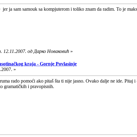
jte jer ja sam samouk sa kompjuterom i toliko znam da radim. To je 
. 12.11.2007. од Дарко Новаковић
»
asotinačkog kraja - Gornje Povlasinje
.2007. »
uma rado pomoći ako pitaš šta ti nije jasno. Ovako dalje ne ide. Pitaj 
to gramatičkih i pravopisnih.