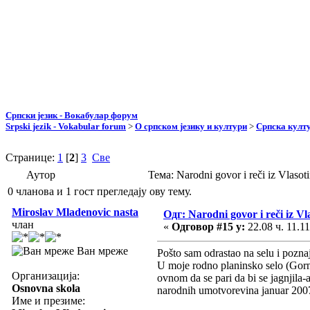
Српски језик - Вокабулар форум
Srpski jezik - Vokabular forum
>
О српском језику и култури
>
Српска култу
Странице:
1
[
2
]
3
Све
Аутор
Тема: Narodni govor i reči iz Vlaso
0 чланова и 1 гост прегледају ову тему.
Miroslav Mladenovic nasta
Одг: Narodni govor i reči iz Vl
члан
«
Одговор #15 у:
22.08 ч. 11.11
Ван мреже
Pošto sam odrastao na selu i pozna
U moje rodno planinsko selo (Gorn
Организација:
ovnom da se pari da bi se jagnjila
Osnovna skola
narodnih umotvorevina januar 200
Име и презиме: