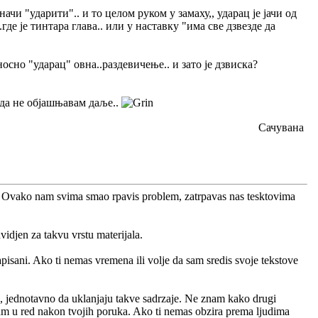
чи "ударити".. и то целом руком у замаху,, ударац је јачи од
где је тинтара глава.. или у наставку "има све дзвезде да
носно "ударац" овна..раздевичење.. и зато је дзвиска?
и да не објашњавам даље..
Сачувана
vis. Ovako nam svima smao rpavis problem, zatrpavas nas tesktovima
djen za takvu vrstu materijala.
apisani. Ako ti nemas vremena ili volje da sam sredis svoje tekstove
, jednotavno da uklanjaju takve sadrzaje. Ne znam kako drugi
um u red nakon tvojih poruka. Ako ti nemas obzira prema ljudima