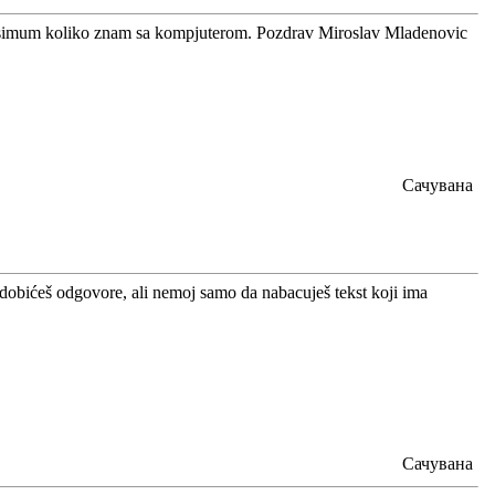
maksimum koliko znam sa kompjuterom. Pozdrav Miroslav Mladenovic
Сачувана
i dobićeš odgovore, ali nemoj samo da nabacuješ tekst koji ima
Сачувана