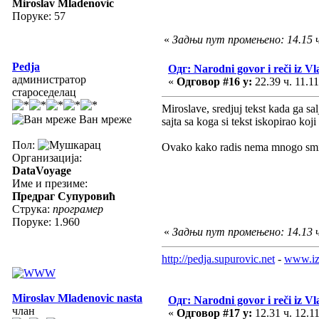
Miroslav Mladenovic
Поруке: 57
«
Задњи пут промењено: 14.15 ч
Pedja
Одг: Narodni govor i reči iz Vl
администратор
«
Одговор #16 у:
22.39 ч. 11.11
староседелац
Miroslave, sredjuj tekst kada ga sa
Ван мреже
sajta sa koga si tekst iskopirao ko
Пол:
Ovako kako radis nema mnogo smisla
Организација:
DataVoyage
Име и презиме:
Предраг Супуровић
Струка:
програмер
Поруке: 1.960
«
Задњи пут промењено: 14.13 ч
http://pedja.supurovic.net
-
www.iz
Miroslav Mladenovic nasta
Одг: Narodni govor i reči iz Vl
члан
«
Одговор #17 у:
12.31 ч. 12.11