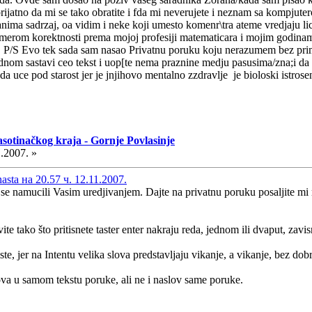
ijatno da mi se tako obratite i fda mi neverujete i neznam sa kompjuter
anima sadrzaj, oa vidim i neke koji umesto komenr\tra ateme vredjaju li
a merom korektnosti prema mojoj profesiji matematicara i mojim godina
 P/S Evo tek sada sam nasao Privatnu poruku koju nerazumem bez prime
m sastavi ceo tekst i uop[te nema praznine medju pasusima/zna;i da ne
 da uce pod starost jer je jnjihovo mentalno zzdravlje je bioloski istr
asotinačkog kraja - Gornje Povlasinje
.2007. »
sta на 20.57 ч. 12.11.2007.
 se namucili Vasim uredjivanjem. Dajte na privatnu poruku posaljite m
e tako što pritisnete taster enter nakraju reda, jednom ili dvaput, zavi
te, jer na Intentu velika slova predstavljaju vikanje, a vikanje, bez dob
va u samom tekstu poruke, ali ne i naslov same poruke.