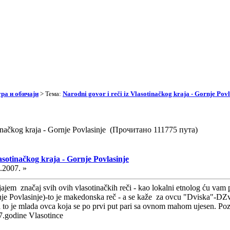
ра и обичаји
> Тема:
Narodni govor i reči iz Vlasotinačkog kraja - Gornje Povl
tinačkog kraja - Gornje Povlasinje (Прочитано 111775 пута)
asotinačkog kraja - Gornje Povlasinje
.2007. »
jajem značaj svih ovih vlasotinačkih reči - kao lokalni etnolog ću vam
je Povlasinje)-to je makedonska reč - a se kaže za ovcu "Dviska"-DZvi
-a to je mlada ovca koja se po prvi put pari sa ovnom mahom ujesen. Po
7.godine Vlasotince