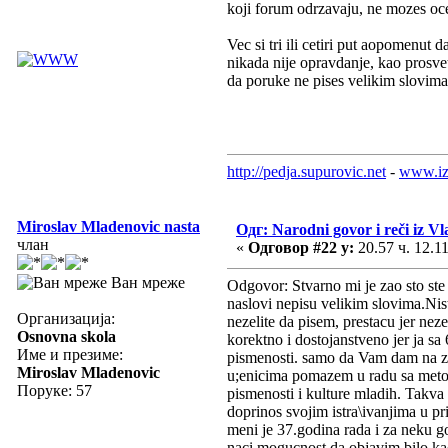
koji forum odrzavaju, ne mozes ocek
Vec si tri ili cetiri put aopomenut 
nikada nije opravdanje, kao prosvet
da poruke ne pises velikim slovima 
http://pedja.supurovic.net
-
www.iz
Miroslav Mladenovic nasta
Одг: Narodni govor i reči iz Vl
члан
«
Одговор #22 у:
20.57 ч. 12.11
Ван мреже
Odgovor: Stvarno mi je zao sto ste
naslovi nepisu velikim slovima.Nis
Организација:
nezelite da pisem, prestacu jer ne
Osnovna skola
korektno i dostojanstveno jer ja sa
Име и презиме:
pismenosti. samo da Vam dam na zna
Miroslav Mladenovic
u;enicima pomazem u radu sa metod
Поруке: 57
pismenosti i kulture mladih. Takv
doprinos svojim istra\ivanjima u p
meni je 37.godina rada i za neku god
naci mogucnost da objavim bilo ka