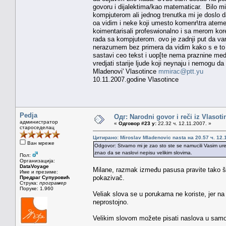
govoru i dijalektima/kao matematicar. Bilo mi
kompjuterom ali jednog trenutka mi je doslo 
oa vidim i neke koji umesto komenr\tra ateme 
koimentarisali profeswionalno i sa merom ko
rada sa kompjuterom. ovo je zadnji put da v
nerazumem bez primera da vidim kako s e t
sastavi ceo tekst i uop[te nema praznine med
vredjati starije ljude koji neynaju i nemogu da
Mladenovi' Vlasotince
mmirac@ptt.yu
10.11.2007.godine Vlasotince
Pedja
Одг: Narodni govor i reči iz Vlasoti
администратор
«
Одговор #23 у:
22.32 ч. 12.11.2007. »
староседелац
Цитирано: Miroslav Mladenovic nasta на 20.57 ч. 12.
Ван мреже
Odgovor: Stvarno mi je zao sto ste se namucili Vasim ur
znao da se naslovi nepisu velikim slovima.
Пол:
Организација:
DataVoyage
Milane, razmak između pasusa pravite tako što
Име и презиме:
pokazivač.
Предраг Супуровић
Струка:
програмер
Поруке: 1.960
Veliak slova se u porukama ne koriste, jer na 
neprostojno.
Velikim slovom možete pisati naslova u samo