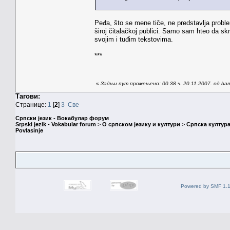
Peđa, što se mene tiče, ne predstavlja probl
široj čitalačkoj publici. Samo sam hteo da 
svojim i tuđim tekstovima.
***
«
Задњи пут промењено: 00.38 ч. 20.11.2007. од ba
Тагови:
Странице:
1
[
2
]
3
Све
Српски језик - Вокабулар форум
Srpski jezik - Vokabular forum
>
О српском језику и култури
>
Српска култура
Povlasinje
Powered by SMF 1.