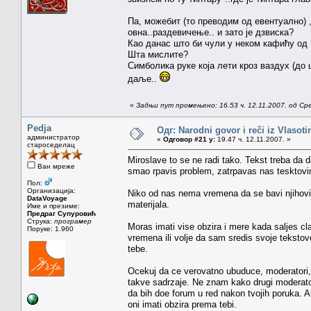
Па, можебит (то преводим од евентуално) ,
овна..раздевичење.. и зато је дзвиска?
Као данас што би чули у неком кафићу од 
Шта мислите?
Симболика руке која лети кроз ваздух (до
даље..
«
Задњи пут промењено: 16.53 ч. 12.11.2007. од Ср
Pedja
Одг: Narodni govor i reči iz Vlasoti
администратор
«
Одговор #21 у:
19.47 ч. 12.11.2007. »
староседелац
Miroslave to se ne radi tako. Tekst treba da 
Ван мреже
smao rpavis problem, zatrpavas nas tesktovima
Пол:
Организација:
Niko od nas nema vremena da se bavi njihovim
DataVoyage
materijala.
Име и презиме:
Предраг Супуровић
Струка:
програмер
Moras imati vise obzira i mere kada saljes cla
Поруке: 1.960
vremena ili volje da sam sredis svoje tekstov
tebe.
Ocekuj da ce verovatno ubuduce, moderatori, 
takve sadrzaje. Ne znam kako drugi moderato
da bih doe forum u red nakon tvojih poruka. 
oni imati obzira prema tebi.