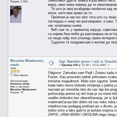
свеколиког другог знања и још много чега. 
Поруке: 2.364
веруј, нико нема намеру да те омаловажав
То што је овој млађарији необично кад неко 
жели, нити има право на то.
Проблем је настао због тога што су твоји
погледаш о чему ми разговарамо, и како. Т
нас затрпаваш њима.
Већ сам ти, у приватној поруци, саветовао
са којима ћеш моћи да разговараш на истој
се негде нађу или упознају преко интерне
Срдачно те поздрављам и желим да твој р
Miroslav Mladenovic
Одг: Narodni govor i reči iz Vlasoti
nasta
«
Одговор #25 у:
12.28 ч. 13.11.2007. »
члан
Odgovor: Zahvalan sam Peđi i Zoranu sada n
Ван мреже
Forum. Kao prosvetni radnik prihvatam svaku 
trenutne moguđnosti. Malo sam sigurno "prete
Организација:
Osnovna skola
kada neko nema slobodu misljenja u jednoj ya
Име и презиме:
neznate jer mmožda niko do vas nije bio pro
Miroslav Mladenovic
Поруке: 57
poštovanja prema toj reči koja je za mene bi
uradite slobodno bez obaveštavanja, jer iy lju
matematičar-pa bilo dobro od vas neko neka 
mladima kao pedagog praštam-jer u đivotu, pa
teško stiće a lako gubi-to je poruka mojima s
ZAPIS: cRNA tRAVA I OKOLINA-nego zbog nem