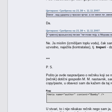
Цитирано: Сребрена на 21.38 ч. 11.11.2007.
Ѕмни ..кад удариш у празан крчаг, а он ѕмни ли ,ѕмн
Da.
Цитирано: Сребрена на 21.38 ч. 11.11.2007.
У чувеној врањанској песми "петлови поју, а Морава ѕм
Ne. Ja mislim (izmišljam toplu vodu), čak sa
uzvodno, naježila (kontratalas), tj.
treperi
- d
***
P. S.
Pošto je ovde raspravljano o rečniku koji s
(rečnik) dotični gospodin M. M. nastavnik,
sa
copy/paste, u obavezi sam da kažem da taj re
Код:
<meta name="author" content="Bamby" />
U stvari, to i nije nikakav rečnik nego sam j