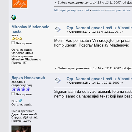
«
Задњи пут промењено: 14.13 ч. 12.11.2007. од Да
http://pedja.supurovic.net
-
www.iz.rs
-
www.supurovic.net
Miroslav Mladenovic
Одг: Narodni govor i reči iz Vlasoti
nasta
«
Одговор #17 у:
12.31 ч. 12.11.2007. »
члан
Molim Vas pomazite i Vi i sredjujte jer ja 
Ван мреже
kompjuterom. Pozdrav Miroslav Mladenovic
Организација:
Osnovna skola
Име и презиме:
Miroslav Mladenovic
Поруке: 57
«
Задњи пут промењено: 14.16 ч. 12.11.2007. од Да
Дарко Новаковић
Одг: Narodni govor i reči iz Vlasoti
сарадник
«
Одговор #18 у:
14.11 ч. 12.11.2007. »
староседелац
Siguran sam da će svaki učesnik foruma rado p
Ван мреже
nemoj samo da nabacuješ tekst koji ima bezbr
Пол:
Организација:
Име и презиме:
Дарко Новаковић
Струка:
dipl. el. inž.
Поруке: 1.049