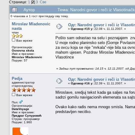
Странице:
1
[
2
]
3
Све
Аутор
Тема: Narodni govor i reči iz Vlasotina
0 чланова и 1 гост прегледају ову тему.
Miroslav Mladenovic
Одг: Narodni govor i reči iz Vlasoti
nasta
«
Одговор #15 у:
22.08 ч. 11.11.2007. »
члан
Pošto sam odrastao na selu i poznajajem znač
Ван мреже
U moje rodno planinsko selo (Gornje Povlasi
za ovcu koja se nije "mrkala"-nije bila sa ovn
Организација:
Osnovna skola
mahom ujesen. Pozdrav Miroslav Mladenovic l
Име и презиме:
Vlasotince
Miroslav Mladenovic
Поруке: 57
«
Задњи пут промењено: 14.15 ч. 12.11.2007. од Да
Pedja
Одг: Narodni govor i reči iz Vlasoti
администратор
«
Одговор #16 у:
22.39 ч. 11.11.2007. »
староседелац
Miroslave, sredjuj tekst kada ga saljes na fo
Ван мреже
sadrzi gomilu navigacionih elemenata sa sajta
Пол:
Организација:
Ovako kako radis nema mnogo smisla. Nama nij
DataVoyage
predstavljen necitko.
Име и презиме:
Предраг Супуровић
Струка:
програмер
Поруке: 1.960