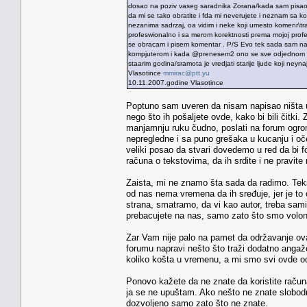
dosao na poziv vaseg saradnika Zorana/kada sam pisao kr
da mi se tako obratite i fda mi neverujete i neznam sa k
nezanima sadrzaj, oa vidim i neke koji umesto komenr\tra 
profeswionalno i sa merom korektnosti prema mojoj prof
se obracam i pisem komentar . P/S Evo tek sada sam na
kompjuterom i kada @prenesem2 ono se sve odjednom sas
staarim godina/sramota je vredjati starije ljude koji neyn
Vlasotince
mmirac@ptt.yu
10.11.2007.godine Vlasotince
Poptuno sam uveren da nisam napisao ništa u
nego što ih pošaljete ovde, kako bi bili čitki.
manjamnju ruku čudno, poslati na forum ogrom
nepregledne i sa puno grešaka u kucanju i oče
veliki posao da stvari dovedemo u red da bi
računa o tekstovima, da ih srdite i ne pravi
Zaista, mi ne znamo šta sada da radimo. Teksto
od nas nema vremena da ih sređuje, jer je t
strana, smatramo, da vi kao autor, treba sami 
prebacujete na nas, samo zato što smo volon
Zar Vam nije palo na pamet da održavanje ov
forumu napravi nešto što traži dodatno angažo
koliko košta u vremenu, a mi smo svi ovde od
Ponovo kažete da ne znate da koristite račun
ja se ne upuštam. Ako nešto ne znate slobod
dozvoljeno samo zato što ne znate.