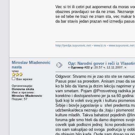
Vec si tri ili cetiri put aopomenut da moras vo
obazires pravdajuci se da ne znas. Neznanje n
se od tebe ne trazi ne znam sta, vec makar t
da bar stavis jedan prazan red izmedju pasusa
http://pedja.supurovic.net
-
www.iz.rs
-
www.supurovic.net
Miroslav Mladenovic
Одг: Narodni govor i reči iz Vlasoti
nasta
«
Одговор #22 у:
20.57 ч. 12.11.2007. »
члан
Odgovor: Stvarno mi je zao sto ste se namuci
Ван мреже
Pasus pravi sa proredom. Anisam znao da se na
ko bi bilo da Vama ja drzim lekciju naprimer
Организација:
Osnovna skola
vam smetam. Pojam @Prosvetnog radnika je sir
Име и презиме:
korektno i dostojanstveno jer ja sa 60.godin
Miroslav Mladenovic
Поруке: 57
ljudi koji bi voleli svoj jeyik i kulturu pism
Srbije i biov[e jugoslavije u sferi predemt
udzbenika/deca neznaju da ;itaju i pismenost 
kulture mladih. Takva bahatost pojedinih @l
foruma gde smo hteli da damo doprinos svojim
covelk ipak podlozni jednoj licno porodicnom v
sto sam sakupljao od svoga podrucja iy ooblast
da objavim bilo kada. Ovde sam dosao na poz