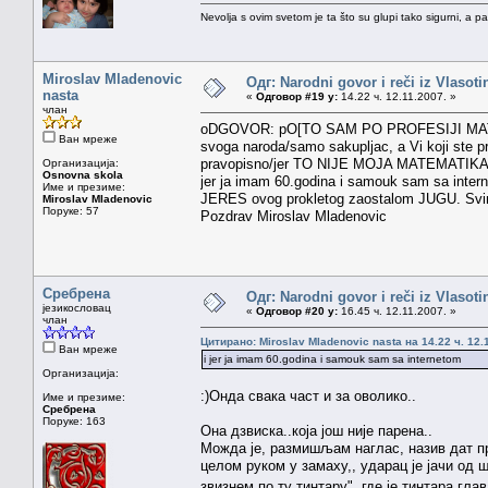
Nevolja s ovim svetom je ta što su glupi tako sigurni, a 
Miroslav Mladenovic
Одг: Narodni govor i reči iz Vlasoti
nasta
«
Одговор #19 у:
14.22 ч. 12.11.2007. »
члан
oDGOVOR: pO[TO SAM PO PROFESIJI MATEMATICA
Ван мреже
svoga naroda/samo sakupljac, a Vi koji ste pr
pravopisno/jer TO NIJE MOJA MATEMATIKA. Vi
Организација:
Osnovna skola
jer ja imam 60.godina i samouk sam sa interne
Име и презиме:
JERES ovog prokletog zaostalom JUGU. Svima
Miroslav Mladenovic
Поруке: 57
Pozdrav Miroslav Mladenovic
Сребрена
Одг: Narodni govor i reči iz Vlasoti
језикословац
«
Одговор #20 у:
16.45 ч. 12.11.2007. »
члан
Цитирано: Miroslav Mladenovic nasta на 14.22 ч. 12.
Ван мреже
i jer ja imam 60.godina i samouk sam sa internetom
Организација:
:)Онда свака част и за оволико..
Име и презиме:
Сребрена
Поруке: 163
Она дзвиска..која још није парена..
Можда је, размишљам наглас, назив дат пре
целом руком у замаху,, ударац је јачи од 
звизнем по ту тинтару"..где је тинтара гл