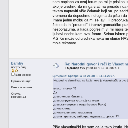
sam napisao za ovaj forum-pa mi je prislino i
ako je urednik da mi ga vrati na preradu i d
teksta napraviti više čalanak koji su po s
vremena da dopustimo i drugima da pišu i da 
Imam jednu molbu da mi se javi ili preporuk
želeo da ih "preuredi" i ispravi gramaričko-
nesporazuma, a kada pogrešim vi mi napišite 
ljubavi neobrukam ovaj forum. Svima iskren 
P.S Ko može od urednika neka mi obriše NA
moje tekstove.
bamby
Re: Narodni govor i reči iz Vlasotin
посетилац
«
Одговор #26 у:
20.18 ч. 19.11.2007. »
Ван мреже
Цитирано: Сребрена на 21.38 ч. 11.11.2007.
Nezgodno dzmni kad se kaže, ovo je vlasotinački a ovo je
Организација:
Име и презиме:
власотиначки ??
Дз
Струка:
дзвер-олош, битaнгa
Поруке: 23
дзвирка-рупица кроз коју се вири
дзвискa-немркaнa овцa (превео Рaћa)
дзивa-слинa
дзивaн-слинaвко, шмркaвaц
дзмни трепери, вибрирa, одзвaњa... српски ??
Piše vlasotinački jer sam ga ja tako krstio.