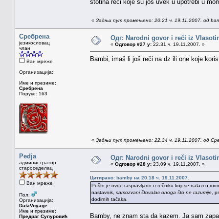
stotina reči koje su još uvek u upotrebi u mom
«
Задњи пут промењено: 20.21 ч. 19.11.2007. од ba
Сребрена
Одг: Narodni govor i reči iz Vlasoti
језикословац
«
Одговор #27 у:
22.31 ч. 19.11.2007. »
члан
Bambi, imaš li još reči na dz ili one koje kori
Ван мреже
Организација:
Име и презиме:
Сребрена
Поруке: 163
«
Задњи пут промењено: 22.34 ч. 19.11.2007. од Ср
Pedja
Одг: Narodni govor i reči iz Vlasoti
администратор
«
Одговор #28 у:
23.09 ч. 19.11.2007. »
староседелац
Цитирано: bamby на 20.18 ч. 19.11.2007.
Ван мреже
Pošto je ovde raspravljano o rečniku koji se nalazi u m
nastavnik,
samozvani štovalac onoga što ne razumije
, p
Пол:
dodirnih tačaka.
Организација:
DataVoyage
Име и презиме:
Bamby, ne znam sta da kazem. Ja sam zapanje
Предраг Супуровић