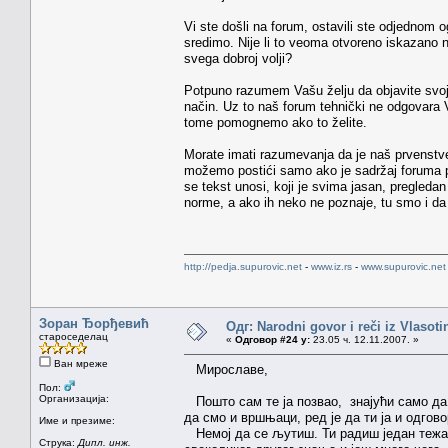
Vi ste došli na forum, ostavili ste odjednom 
sredimo. Nije li to veoma otvoreno iskazan
svega dobroj volji?
Potpuno razumem Vašu želju da objavite svoje r
način. Uz to naš forum tehnički ne odgovara 
tome pomognemo ako to želite.
Morate imati razumevanja da je naš prvenstve
možemo postići samo ako je sadržaj foruma po
se tekst unosi, koji je svima jasan, pregleda
norme, a ako ih neko ne poznaje, tu smo i d
http://pedja.supurovic.net
-
www.iz.rs
-
www.supurovic.net
Зоран Ђорђевић
Одг: Narodni govor i reči iz Vlasoti
староседелац
«
Одговор #24 у:
23.05 ч. 12.11.2007. »
Ван мреже
Мирославе,
Пол:
Организација:
Пошто сам те ја позвао, знајући само да 
да смо и вршњаци, ред је да ти ја и одгов
Име и презиме:
Немој да се љутиш. Ти радиш један тежак,
Струка:
Дипл. инж.