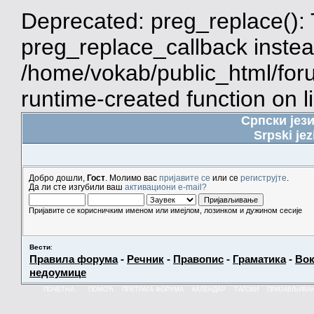
Deprecated: preg_replace(): 
preg_replace_callback instea
/home/vokab/public_html/for
runtime-created function on l
Српски јез
Srpski jez
Добро дошли,
Гост
. Молимо вас
пријавите се
или се
региструјте
.
Да ли сте изгубили ваш
активациони e-mail?
Пријавите се корисничким именом или имејлом, лозинком и дужином сесије
Вести
:
Правила форума
-
Речник
-
Правопис
-
Граматика
-
Вок
недоумице
ПОЧЕТНА
ПОМОЋ
ПРЕТРАГА ФОРУМА
КАЛЕНДАР
ТАГОВИ
ПРИЈАВЉИВА