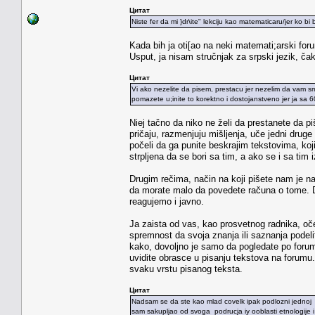
Цитат
Niste fer da mi }dr\ite" lekciju kao matematicaru/jer ko 
Kada bih ja oti[ao na neki matemati;arski for
Usput, ja nisam stručnjak za srpski jezik, čak
Цитат
Vi ako nezelite da pisem, prestacu jer nezelim da vam sm
pomazete u;inite to korektno i dostojanstveno jer ja sa
Niej tačno da niko ne želi da prestanete da p
pričaju, razmenjuju mišljenja, uče jedni druge
počeli da ga punite beskrajim tekstovima, koji
strpljena da se bori sa tim, a ako se i sa tim 
Drugim rečima, način na koji pišete nam je n
da morate malo da povedete računa o tome. Do
reagujemo i javno.
Ja zaista od vas, kao prosvetnog radnika, oče
spremnost da svoja znanja ili saznanja podelit
kako, dovoljno je samo da pogledate po foru
uvidite obrasce u pisanju tekstova na forumu. 
svaku vrstu pisanog teksta.
Цитат
Nadsam se da ste kao mlad covelk ipak podlozni jednoj li
sam sakupljao od svoga podrucja iy ooblasti etnologije i 