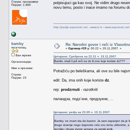
Струка:
програмер
potpisujuci ga kao svoj. Ne vidim drugo rese
Поруке: 1.960
novu temu, posto i inace imamo na forumu dos
http://pedja.supurovic.net
-
www.iz.rs
-
www.supurovic.net
bamby
Re: Narodni govor i reči iz Vlasotin
посетилац
«
Одговор #29 у:
00.22 ч. 20.11.2007. »
Ван мреже
Цитирано: Сребрена на 22.31 ч. 19.11.2007.
Bambi, imaš li još reči na dz ili one koje koriste dz???
Организација:
Име и презиме:
Potražiću po beleškama, ali ove su bile najsmi
Струка:
Поруке: 23
edit: Da, ima onih koje koriste
dz
.
nrp:
prodzrnuti
-
razotkriti
пaлaндзa, подз`кне, продзукне, ...
Цитирано: pedja на 23.09 ч. 19.11.2007.
Bamby, ne znam sta da kazem. Ja sam zapanjen da je Mir
drugo resenje nego daprosto celu ovu temu uklonimo, a 
recnike i druge izvore vezane za srpski jezik.