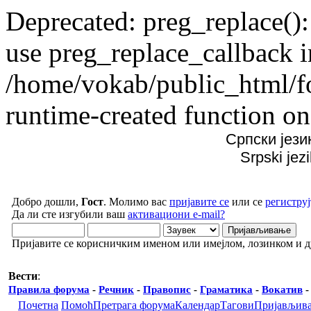
Deprecated: preg_replace():
use preg_replace_callback i
/home/vokab/public_html/f
runtime-created function on
Српски јези
Srpski jez
Добро дошли,
Гост
. Молимо вас
пријавите се
или се
региструј
Да ли сте изгубили ваш
активациони e-mail?
Пријавите се корисничким именом или имејлом, лозинком и 
Вести
:
Правила форума
-
Речник
-
Правопис
-
Граматика
-
Вокатив
Почетна
Помоћ
Претрага форума
Календар
Тагови
Пријављив