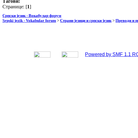
Тагови:
Странице: [
1
]
Српски језик - Вокабулар форум
Srpski jezik - Vokabular forum
>
Страни језици и српски језик
>
Преводи и 
Powered by SMF 1.1 R