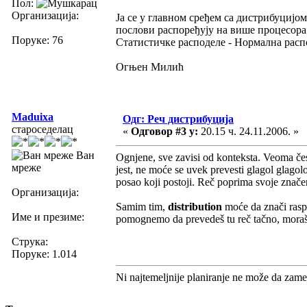
Пол:
Организација:
Ја се у главном сређем са дистрибуцијо
послови распоређују на више процесора
Поруке: 76
Статистичке расподеле - Нормална распод
Огњен Милић
Maduixa
Одг: Реч дистрибуција
староседелац
«
Одговор #3 у:
20.15 ч. 24.11.2006. »
Ван
Ognjene, sve zavisi od konteksta. Veoma čes
мреже
jest, ne moće se uvek prevesti glagol glago
posao koji postoji. Reč poprima svoje značen
Организација:
Samim tim,
distribution
moće da znači raspo
Име и презиме:
pomognemo da prevedeš tu reč tačno, moraš
Струка:
Поруке: 1.014
Ni najtemeljnije planiranje ne može da zame