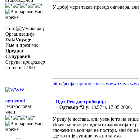
У добој мери такав превод одговара, али
Ван
мреже
Пол:
Организација:
DataVoyage
Име и презиме:
Предраг
Супуровић
Струка:
програмер
Поруке: 1.960
http://pedja.supurovic.net
-
www.iz.rs
-
www
ognjenmi
Одг: Реч дистрибуција
језикословац
«
Одговор #2 у:
13.57 ч. 17.05.2006. »
члан
У реду је достава, али увек је то на више
Ван
Иначе колико је видим етимологија те речи
мреже
сложеница код нас не постоји, али би 
где то није сувише ружно за ухо.