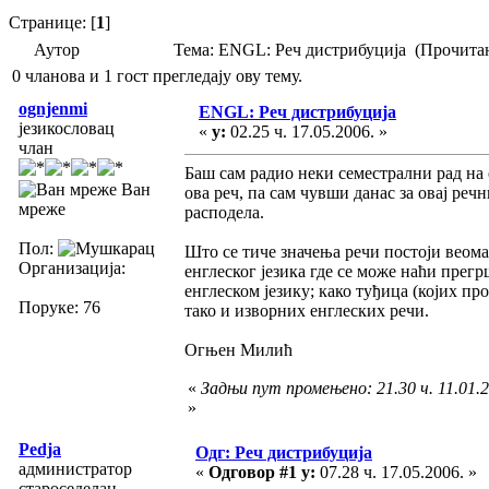
Странице: [
1
]
Аутор
Тема: ENGL: Реч дистрибуција (Прочитан
0 чланова и 1 гост прегледају ову тему.
ognjenmi
ENGL: Реч дистрибуција
језикословац
«
у:
02.25 ч. 17.05.2006. »
члан
Баш сам радио неки семестрални рад на
Ван
ова реч, па сам чувши данас за овај ре
мреже
расподела.
Пол:
Што се тиче значења речи постоји веом
Организација:
енглеског језика где се може наћи прег
енглеском језику; како туђица (којих п
Поруке: 76
тако и изворних енглеских речи.
Огњен Милић
«
Задњи пут промењено: 21.30 ч. 11.01.
»
Pedja
Одг: Реч дистрибуција
администратор
«
Одговор #1 у:
07.28 ч. 17.05.2006. »
староседелац