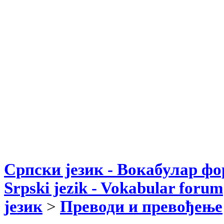
Српски језик - Вокабулар ф
Srpski jezik - Vokabular forum
језик
>
Преводи и превођење