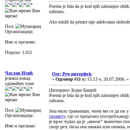
Poenta je bila da je kod njih zabranjen obli
Ван
zabranu.
мреже
Ako misliš da primer nije adekvatan slobodno 
Пол:
Организација:
Име и презиме:
Поруке: 1.611
Часлав Илић
Одг: Реч интерфејс
језикословац
«
Одговор #11 у:
15.13 ч. 20.07.2006. »
одомаћен члан
Цитирано: Бојан Башић
Ван
Poenta je bila da je kod njih zabranjen oblik
мреже
zabranu.
Пол:
Још мало траживши, чини ми се да ни у
Организација:
промету
, где се прецизно употребљавају
је врло чудно да је „авион“ званично по
Име и презиме:
своју реч, била она оваква или онаква, 