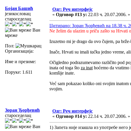
Бојан Башић
Одг: Реч интерфејс
језикословац
«
Одговор #13 у:
22.03 ч. 20.07.2006. »
староседелац
Цитирано: Зоран Ђорђевић на 18.38 ч. 2
Ван
Ne želim da ulazim u priču zašto su Hrvati 
мреже
Izuzetno mi je drago da ovo čujem, pa brže-
Пол:
Организација:
Inače, Hrvati su imali
tačku
jedno vreme, ali
Име и презиме:
Očigledno podrazumevamo različito pod 
inata od toga što
za inat
hoćemo da vratimo iz
Поруке: 1.611
komšije inate.
Već sam pokazao koliko oni svojim inatom up
svojim.
Зоран Ђорђевић
Одг: Реч интерфејс
староседелац
«
Одговор #14 у:
22.14 ч. 20.07.2006. »
Ван
1) Запета није изашла из употребе него 