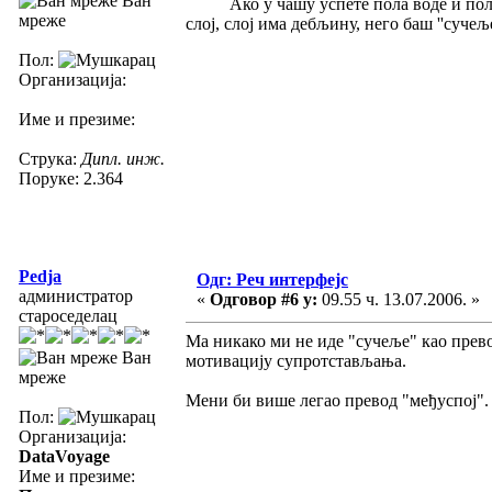
Ван
Ако у чашу успете пола воде и пола уља
мреже
слој, слој има дебљину, него баш ''сучеље
Пол:
Организација:
Име и презиме:
Струка:
Дипл. инж.
Поруке: 2.364
Pedja
Одг: Реч интерфејс
администратор
«
Одговор #6 у:
09.55 ч. 13.07.2006. »
староседелац
Ма никако ми не иде "сучеље" као прево
Ван
мотивацију супротстављања.
мреже
Мени би више легао превод "међуспој".
Пол:
Организација:
DataVoyage
Име и презиме: