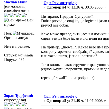
Часлав Илић
Одг: Реч интерфејс
језикословац
«
Одговор #4 у:
13.36 ч. 30.05.2006. »
одомаћен члан
Цитирано: Предраг Супуровић
Ван
Dobar prevod je onaj koji je logican i jasa
мреже
prevod nije dobar.
Пол:
Како може превод бити јасан и логичан 
Организација:
справљен да буде јасан и логичан на пр
Име и презиме:
На пример, „firewall“. Какве везе има п
контролу мрежног саобраћаја? Дакле, зашто
Струка:
машинац
или тако нешто, јасно и логично?
Поруке: 474
Ја то видим овако: стручни израз уопшт
једном
науче
: језгровити, кратки и нед
(ерго, „firewall“ = „ватробран“ :)
Зоран Ђорђевић
Одг: Реч интерфејс
староседелац
«
Одговор #5 у:
21.49 ч. 11.07.2006. »