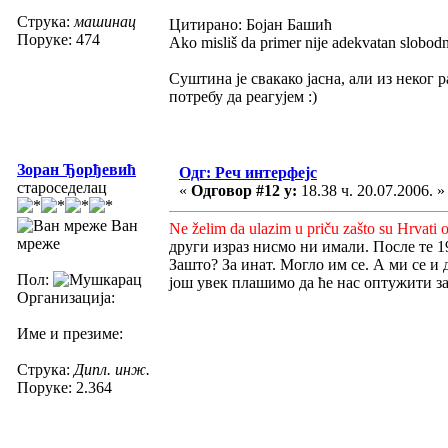
Струка:
машинац
Цитирано: Бојан Башић
Поруке: 474
Ako misliš da primer nije adekvatan slobodno 
Суштина је свакако јасна, али из неког
потребу да реагујем :)
Зоран Ђорђевић
Одг: Реч интерфејс
староседелац
«
Одговор #12 у:
18.38 ч. 20.07.2006. »
Ван
Ne želim da ulazim u priču zašto su Hrvati 
мреже
други израз нисмо ни имали. После те 196
Зашто? За инат. Могло им се. А ми се и 
Пол:
још увек плашимо да ће нас оптужити з
Организација:
Име и презиме:
Струка:
Дипл. инж.
Поруке: 2.364