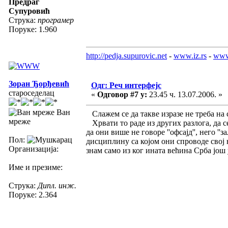
Предраг
Супуровић
Струка:
програмер
Поруке: 1.960
http://pedja.supurovic.net
-
www.iz.rs
-
www
Зоран Ђорђевић
Одг: Реч интерфејс
староседелац
«
Одговор #7 у:
23.45 ч. 13.07.2006. »
Ван
Слажем се да такве изразе не треба на с
мреже
Хрвати то раде из других разлога, да с
да они више не говоре ''офсајд'', него '
Пол:
дисциплину са којом они спроводе свој н
Организација:
знам само из ког ината већина Срба још уве
Име и презиме:
Струка:
Дипл. инж.
Поруке: 2.364