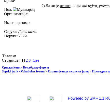
мреже
2) Да ли је
лепше
...
што то чујем, уместо
Пол:
Организација:
Име и презиме:
Струка:
Дипл. инж.
Поруке: 2.364
Тагови:
Странице: [
1
]
2
3
Све
Српски језик - Вокабулар форум
Srpski jezik - Vokabular forum
>
Страни језици и српски језик
>
Преводи и 
Powered by SMF 1.1 R