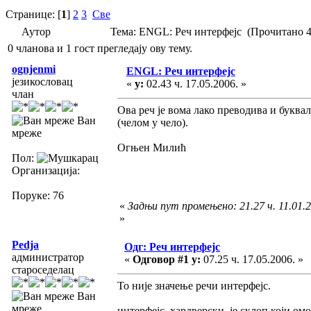
Странице: [
1
]
2
3
Све
Аутор
Тема: ENGL: Реч интерфејс (Прочитано 4
0 чланова и 1 гост прегледају ову тему.
ognjenmi
ENGL: Реч интерфејс
језикословац
«
у:
02.43 ч. 17.05.2006. »
члан
Ова реч је вома лако преводива и буквал
Ван
(челом у чело).
мреже
Огњен Милић
Пол:
Организација:
Поруке: 76
«
Задњи пут промењено: 21.27 ч. 11.01.
»
Pedja
Одг: Реч интерфејс
администратор
«
Одговор #1 у:
07.25 ч. 17.05.2006. »
староседелац
То није значење речи интерфејс.
Ван
мреже
интерфејс, хардверски, је склоп који ом