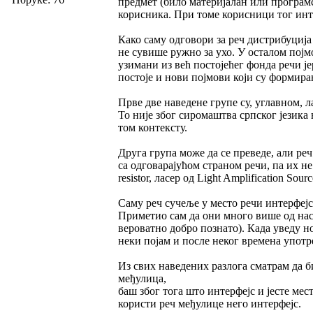
предмет (било материјалан или програм
корисника. При томе корисници тог инте
Како саму одговори за реч дистрибуција 
не сувише ружно за ухо. У осталом појмо
узимани из већ постојећег фонда речи је
постоје и нови појмови који су формира
Прве две наведене групе су, углавном, л
То није због сиромаштва српског језика 
том контексту.
Друга група може да се преведе, али ре
са одговарајућом страном речи, па их не
resistor, ласер од Light Amplification Sourc
Саму реч сучеље у место речи интерфеј
Приметио сам да они много више од нас в
вероватно добро познато). Када уведу нов
неки појам и после неког времена употре
Из свих наведених разлога сматрам да б
међулица,
баш због тога што интерфејс и јесте мест
користи реч међулице него интерфејс.