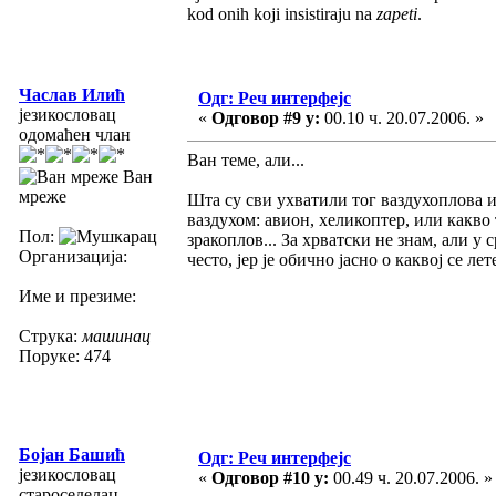
kod onih koji insistiraju na
zapeti
.
Часлав Илић
Одг: Реч интерфејс
језикословац
«
Одговор #9 у:
00.10 ч. 20.07.2006. »
одомаћен члан
Ван теме, али...
Ван
мреже
Шта су сви ухватили тог ваздухоплова и
ваздухом: авион, хеликоптер, или какво 
Пол:
зракоплов... За хрватски не знам, али 
Организација:
често, јер је обично јасно о каквој се л
Име и презиме:
Струка:
машинац
Поруке: 474
Бојан Башић
Одг: Реч интерфејс
језикословац
«
Одговор #10 у:
00.49 ч. 20.07.2006. »
староседелац