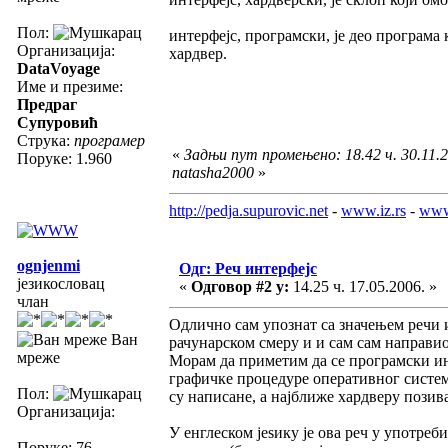
Пол:
интерфејс, програмски, је део програма 
Организација:
хардвер.
DataVoyage
Име и презиме:
Предраг
Супуровић
Струка:
програмер
«
Задњи пут промењено: 18.42 ч. 30.11.2
Поруке: 1.960
natasha2000
»
http://pedja.supurovic.net
-
www.iz.rs
-
www
ognjenmi
Одг: Реч интерфејс
језикословац
«
Одговор #2 у:
14.25 ч. 17.05.2006. »
члан
Одлично сам упознат са значењем речи 
Ван
рачунарском смеру и и сам сам направио
мреже
Морам да приметим да се програмски инт
графичке процедуре оперативног система
Пол:
су написане, а најближе хардверу позива
Организација:
У енглеском јеѕику је ова реч у употреби 
Поруке: 76