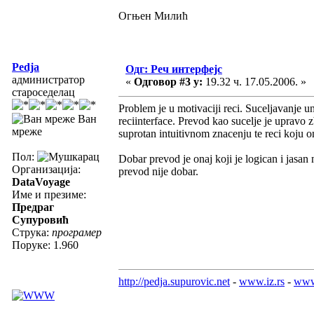
Огњен Милић
Pedja
Одг: Реч интерфејс
администратор
«
Одговор #3 у:
19.32 ч. 17.05.2006. »
староседелац
Problem je u motivaciji reci. Suceljavanje u
Ван
reciinterface. Prevod kao sucelje je upravo 
мреже
suprotan intuitivnom znacenju te reci koju o
Пол:
Dobar prevod je onaj koji je logican i jasa
Организација:
prevod nije dobar.
DataVoyage
Име и презиме:
Предраг
Супуровић
Струка:
програмер
Поруке: 1.960
http://pedja.supurovic.net
-
www.iz.rs
-
www