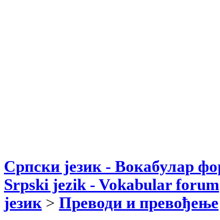
Српски језик - Вокабулар ф
Srpski jezik - Vokabular forum
језик
>
Преводи и превођење