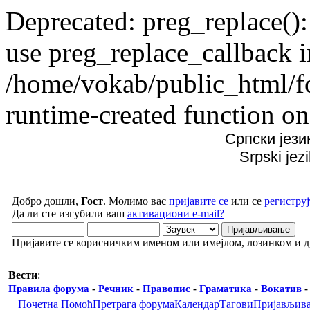
Deprecated: preg_replace():
use preg_replace_callback i
/home/vokab/public_html/f
runtime-created function on
Српски јези
Srpski jez
Добро дошли,
Гост
. Молимо вас
пријавите се
или се
региструј
Да ли сте изгубили ваш
активациони e-mail?
Пријавите се корисничким именом или имејлом, лозинком и 
Вести
:
Правила форума
-
Речник
-
Правопис
-
Граматика
-
Вокатив
Почетна
Помоћ
Претрага форума
Календар
Тагови
Пријављив