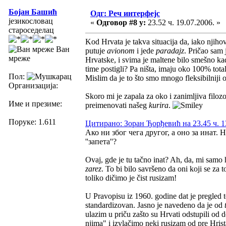
Бојан Башић
Одг: Реч интерфејс
језикословац
«
Одговор #8 у:
23.52 ч. 19.07.2006. »
староседелац
Kod Hrvata je takva situacija da, iako njiho
Ван
putuje
avionom
i jede
paradajz
. Pričao sam 
мреже
Hrvatske, i svima je maltene bilo smešno kada
time postigli? Pa ništa, imaju oko 100% tota
Пол:
Mislim da je to što smo mnogo fleksibilniji 
Организација:
Skoro mi je zapala za oko i zanimljiva filozo
Име и презиме:
preimenovati našeg
kurira
.
Поруке: 1.611
Цитирано: Зоран Ђорђевић на 23.45 ч. 1
Ако ни због чега другог, а оно за инат. Н
''запета''?
Ovaj, gde je tu tačno inat? Ah, da, mi sam
zarez
. To bi bilo savršeno da oni koji se za
toliko dičimo je čist rusizam!
U Pravopisu iz 1960. godine dat je pregled te
standardizovan. Jasno je navedeno da je od
ulazim u priču zašto su Hrvati odstupili od
njima" i izvlačimo neki rusizam od pre Hrista