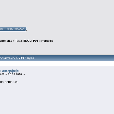
ЊЕ
РЕГИСТРАЦИЈА
ревођење
> Тема:
ENGL: Реч интерфејс
рочитано 45987 пута)
ч интерфејс
.08 ч. 28.03.2010. »
мно решење.