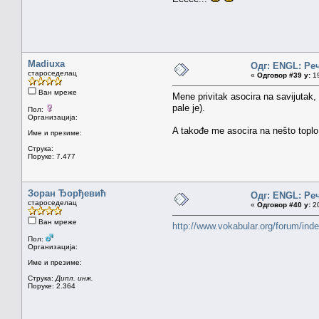
Madiuxa
Одг: ENGL: Ре
староседелац
«
Одговор #39 у:
19
Ван мреже
Mene privitak asocira na savijutak,
pale je).
Пол:
Организација:
A takođe me asocira na nešto toplo,
Име и презиме:
Струка:
Поруке: 7.477
Зоран Ђорђевић
Одг: ENGL: Ре
староседелац
«
Одговор #40 у:
20
Ван мреже
http://www.vokabular.org/forum/i
Пол:
Организација:
Име и презиме:
Струка:
Дипл. инж.
Поруке: 2.364