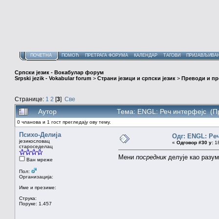
ПОЧЕТНА
ПОМОЋ
ПРЕТРАГА ФОРУМА
КАЛЕНДАР
ТАГОВИ
ПРИЈАВЉИВА
Српски језик - Вокабулар форум
Srpski jezik - Vokabular forum
>
Страни језици и српски језик
>
Преводи и п
Странице:
1
2
[
3
]
Све
Аутор
Тема: ENGL: Реч интерфејс (П
0 чланова и 1 гост прегледају ову тему.
Психо-Делија
Одг: ENGL: Ре
језикословац
«
Одговор #30 у:
18
староседелац
Мени
посредник
делује као разу
Ван мреже
Пол:
Организација:
Име и презиме:
Струка:
Поруке: 1.457