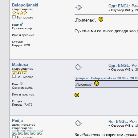
Belopoljanski
Одг: ENGL: Ре
староседелац
«
Одговор #41 у:
20
Ван мреже
„Прилепак“.
Пол:
Организација:
Сучеље ми се много допада ка
Име и презиме:
Струка:
Поруке: 820
Madiuxa
Одг: ENGL: Ре
староседелац
«
Одговор #42 у:
20
Ван мреже
Цитирано: Belopoljanski на 20.38 ч. 28.0
Пол:
„Прилепак“.
Организација:
Име и презиме:
Струка:
Поруке: 7.477
Pedja
Re: ENGL: Реч
администратор
«
Одговор #43 у:
10
староседелац
За
attachment
ја користим
прило
Ван мреже