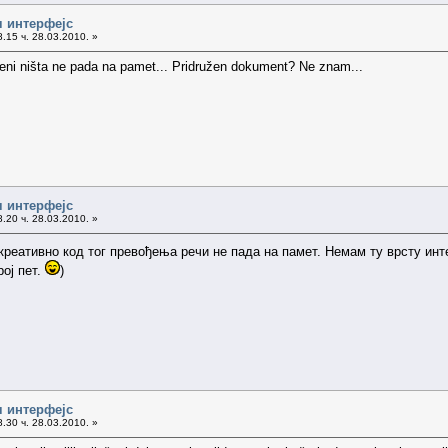
ч интерфејс
.15 ч. 28.03.2010. »
eni ništa ne pada na pamet... Pridružen dokument? Ne znam...
ч интерфејс
.20 ч. 28.03.2010. »
реативно код тог превођења речи не пада на памет. Немам ту врсту инт
ој пет.
)
ч интерфејс
.30 ч. 28.03.2010. »