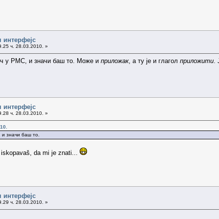
ч интерфејс
.25 ч. 28.03.2010. »
реч у РМС, и значи баш то. Може и
приложак
, а ту је и глагол
приложити
.
ч интерфејс
.28 ч. 28.03.2010. »
10.
, и значи баш то.
skopavaš, da mi je znati...
ч интерфејс
.29 ч. 28.03.2010. »