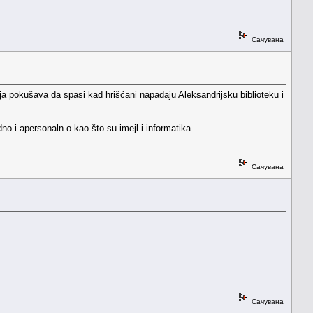
Сачувана
ija pokušava da spasi kad hrišćani napadaju Aleksandrijsku biblioteku i
 i apersonaln o kao što su imejl i informatika...
Сачувана
Сачувана