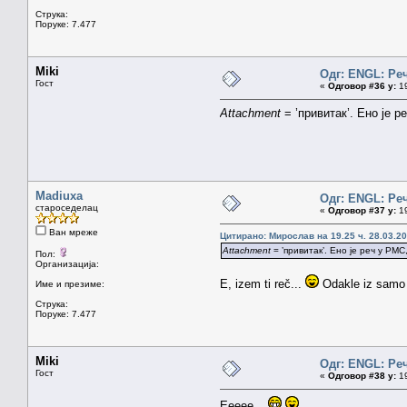
Струка:
Поруке: 7.477
Miki
Одг: ENGL: Ре
Гост
«
Одговор #36 у:
19
Attachment
= ’привитак’. Ено је 
Madiuxa
Одг: ENGL: Ре
староседелац
«
Одговор #37 у:
19
Ван мреже
Цитирано: Мирослав на 19.25 ч. 28.03.20
Attachment
= ’привитак’. Ено је реч у РМС
Пол:
Организација:
E, izem ti reč...
Odakle iz samo i
Име и презиме:
Струка:
Поруке: 7.477
Miki
Одг: ENGL: Ре
Гост
«
Одговор #38 у:
19
Eeeee...