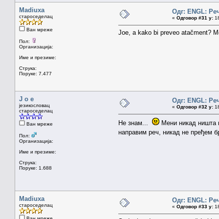
Madiuxa
Одг: ENGL: Ре
староседелац
«
Одговор #31 у:
18
Ван мреже
Joe, a kako bi preveo atačment? M
Пол:
Организација:
Име и презиме:
Струка:
Поруке: 7.477
J o e
Одг: ENGL: Ре
језикословац
«
Одговор #32 у:
18
староседелац
Не знам...
Мени никад ништа к
Ван мреже
направим реч, никад не пређем бр
Пол:
Организација:
Име и презиме:
Струка:
Поруке: 1.688
Madiuxa
Одг: ENGL: Ре
староседелац
«
Одговор #33 у:
18
Ван мреже