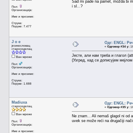
Sad mi pade na pamet, možda bi mog
i sl...?
Пол:
Организација:
Име и презиме:
Струка:
Поруке: 7.477
J o e
Одг: ENGL: Ре
језикословац
«
Одговор #34 у:
18
староседелац
Јесте, али нам треба и глагол (at
Ван мреже
(Узгред, кад се дописујем мејлом
Пол:
Организација:
Име и презиме:
Струка:
Поруке: 1.688
Madiuxa
Одг: ENGL: Ре
староседелац
«
Одговор #35 у:
18
Ван мреже
Ne znam... Ali nemaš glagol ni od 
uvek se može reći na drugačiji način,
Пол:
Организација:
Име и презиме: