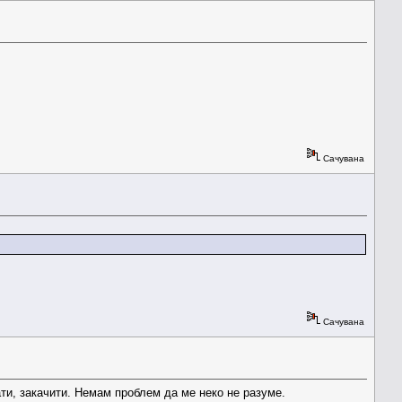
Сачувана
Сачувана
ати, закачити. Немам проблем да ме неко не разуме.