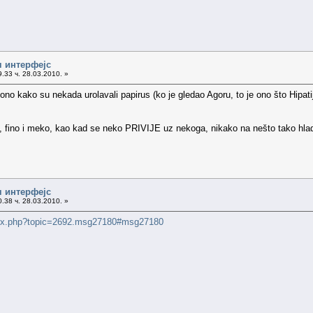
ч интерфејс
.33 ч. 28.03.2010. »
 ono kako su nekada urolavali papirus (ko je gledao Agoru, to je ono što Hipat
 fino i meko, kao kad se neko PRIVIJE uz nekoga, nikako na nešto tako hladno
ч интерфејс
.38 ч. 28.03.2010. »
ndex.php?topic=2692.msg27180#msg27180