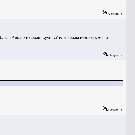
Сачувана
 Ја за
interface
говорим ’сучеље’ или ’корисничко окружење’.
Сачувана
Сачувана