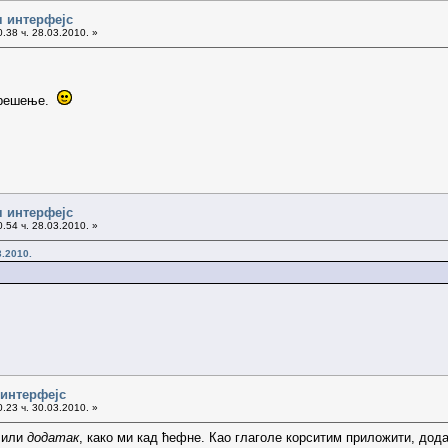
ч интерфејс
.38 ч. 28.03.2010. »
о решење.
ч интерфејс
.54 ч. 28.03.2010. »
3.2010.
 интерфејс
.23 ч. 30.03.2010. »
г
или
додатак
, како ми кад ћефне. Као глаголе корситим приложити, дод