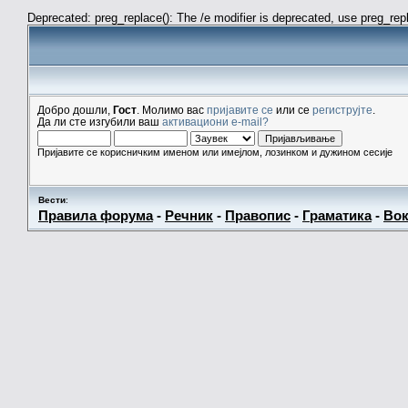
Deprecated: preg_replace(): The /e modifier is deprecated, use preg_re
Добро дошли,
Гост
. Молимо вас
пријавите се
или се
региструјте
.
Да ли сте изгубили ваш
активациони e-mail?
Пријавите се корисничким именом или имејлом, лозинком и дужином сесије
Вести
:
Правила форума
-
Речник
-
Правопис
-
Граматика
-
Вок