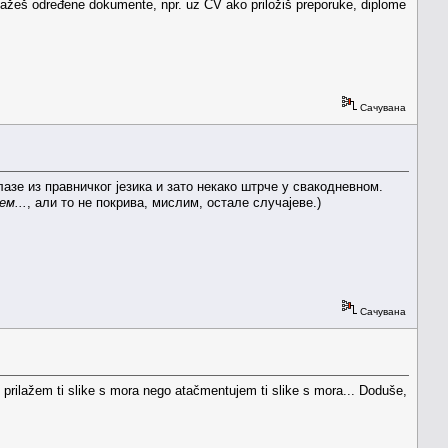
ilažeš određene dokumente, npr. uz CV ako priložiš preporuke, diplome
Сачувана
азе из правничког језика и зато некако штрче у свакодневном.
м...
, али то не покрива, мислим, остале случајеве.)
Сачувана
prilažem ti slike s mora nego atačmentujem ti slike s mora... Doduše,