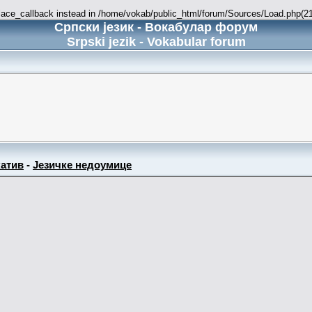
place_callback instead in /home/vokab/public_html/forum/Sources/Load.php(216
Српски језик - Вокабулар форум
Srpski jezik - Vokabular forum
атив
-
Језичке недоумице