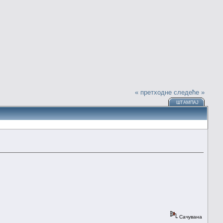
« претходне
следеће »
ШТАМПАЈ
Сачувана