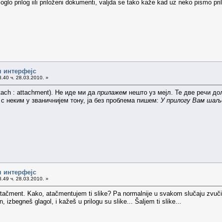
lo prilog iili priloženi dokumenti, valjda se tako kaže kad uz neko pismo pr
ч интерфејс
.40 ч. 28.03.2010. »
tach : attachment). Не иде ми да
прилажем
нешто уз мејл. Те две речи дол
 с неким у званичнијем тону, ја без проблема пишем:
У прилогу Вам шаље
ч интерфејс
.49 ч. 28.03.2010. »
atačment. Kako, atačmentujem ti slike? Pa normalnije u svakom slučaju zvuči 
 izbegneš glagol, i kažeš u prilogu su slike... Šaljem ti slike...