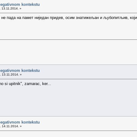
negativnom kontekstu
. 13.11.2014. »
не пада на памет ниједан придев, осим знатижељан и љубопитљив, који 
negativnom kontekstu
. 13.11.2014. »
rno si upitnik", zamarac, ker...
negativnom kontekstu
. 14.11.2014. »