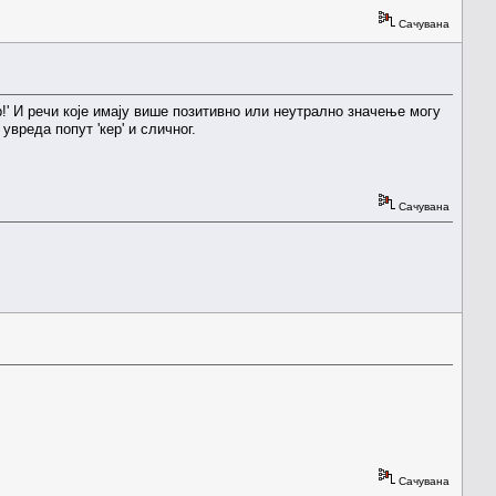
Сачувана
ор!' И речи које имају више позитивно или неутрално значење могу
вреда попут 'кер' и сличног.
Сачувана
Сачувана