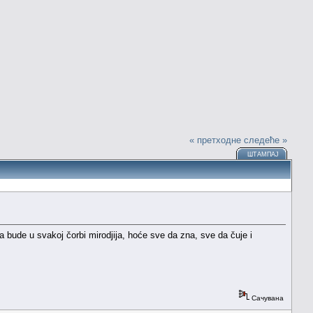
« претходне
следеће »
ШТАМПАЈ
 bude u svakoj čorbi mirodjija, hoće sve da zna, sve da čuje i
Сачувана