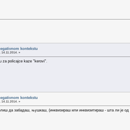
negativnom kontekstu
. 14.11.2014. »
u za policajce kaze "kerovi".
negativnom kontekstu
. 14.11.2014. »
лиш да забадаш, њушкаш, (инквизираш или инквизитираш - шта ли је од 