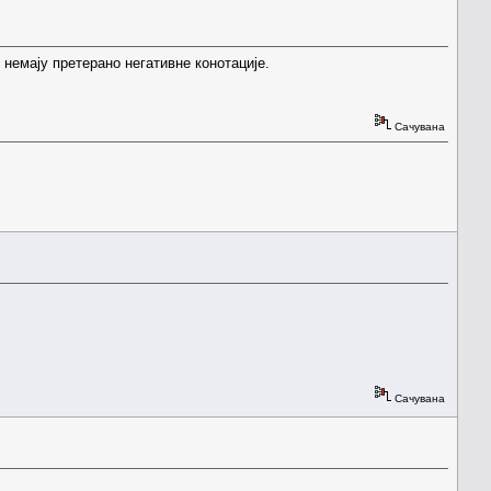
немају претерано негативне конотације.
Сачувана
Сачувана