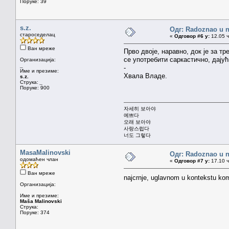
Поруке: 39
s.z.
Одг: Radoznao u 
староседелац
«
Одговор #6 у:
12.05 ч
Ван мреже
Прво двоје, наравно, док је за т
се употребити саркастично, дају
Организација:
_
-
Име и презиме:
Хвала Владе.
s.z.
Струка:
_
Поруке: 900
자세히 보아야
예쁘다
오래 보아야
사랑스럽다
너도 그렇다
MasaMalinovski
Одг: Radoznao u 
одомаћен члан
«
Одговор #7 у:
17.10 ч
Ван мреже
najcrnje, uglavnom u kontekstu ko
Организација:
Име и презиме:
Maša Malinovski
Струка:
Поруке: 374