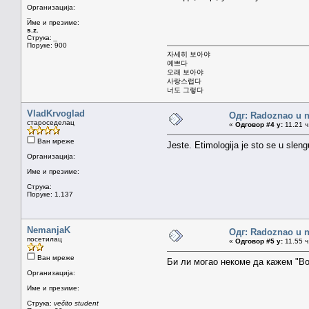
Организација:
_
Име и презиме:
s.z.
Струка:
_
Поруке: 900
자세히 보아야
예쁘다
오래 보아야
사랑스럽다
너도 그렇다
VladKrvoglad
Одг: Radoznao u 
староседелац
«
Одговор #4 у:
11.21 ч
Ван мреже
Jeste. Etimologija je sto se u sleng
Организација:
Име и презиме:
Струка:
Поруке: 1.137
NemanjaK
Одг: Radoznao u 
посетилац
«
Одговор #5 у:
11.55 ч
Ван мреже
Би ли могао некоме да кажем "Во
Организација:
Име и презиме:
Струка:
večito student