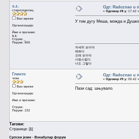
s.z.
Одг: Radoznao u 
староседелац
«
Одговор #8 у:
17.42 ч
Ван мреже
У том дугу Меша, можда и Душк
Организација:
_
Име и презиме:
s.z.
Струка:
_
Поруке: 900
자세히 보아야
예쁘다
오래 보아야
사랑스럽다
너도 그렇다
Глинто
Одг: Radoznao u 
члан
«
Одговор #9 у:
00.42 ч
Ван мреже
Пази сад: шњувало.
Организација:
Име и презиме:
Струка:
Поруке: 152
Тагови:
Странице: [
1
]
Српски језик - Вокабулар форум