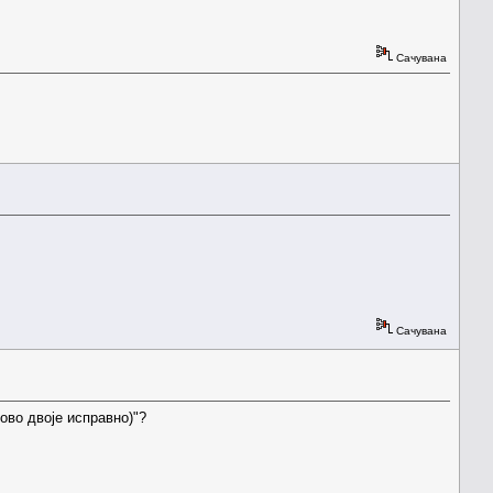
Сачувана
Сачувана
ово двоје исправно)"?