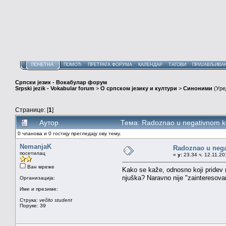
ПОЧЕТНА
ПОМОЋ
ПРЕТРАГА ФОРУМА
КАЛЕНДАР
ТАГОВИ
ПРИЈАВЉИВА
Српски језик - Вокабулар форум
Srpski jezik - Vokabular forum
>
О српском језику и култури
>
Синоними
(Уре
Странице: [
1
]
Аутор
Тема: Radoznao u negativnom k
0 чланова и 0 гостију прегледају ову тему.
NemanjaK
Radoznao u nega
посетилац
«
у:
23.34 ч. 12.11.20
Ван мреже
Kako se kaže, odnosno koji pridev 
njuška? Naravno nije "zainteresovan"
Организација:
Име и презиме:
Струка:
večito student
Поруке: 39