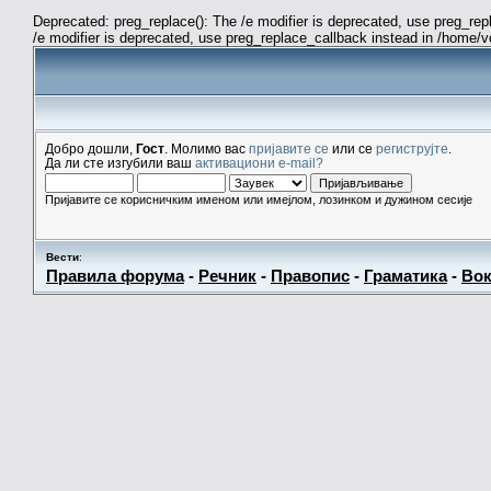
Deprecated: preg_replace(): The /e modifier is deprecated, use preg_re
/e modifier is deprecated, use preg_replace_callback instead in /home/
Добро дошли,
Гост
. Молимо вас
пријавите се
или се
региструјте
.
Да ли сте изгубили ваш
активациони e-mail?
Пријавите се корисничким именом или имејлом, лозинком и дужином сесије
Вести
:
Правила форума
-
Речник
-
Правопис
-
Граматика
-
Вок