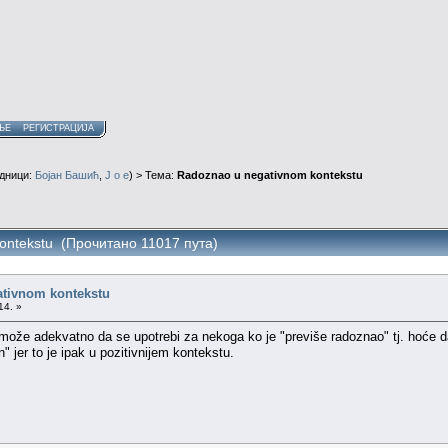
ЊЕ
РЕГИСТРАЦИЈА
дници:
Бојан Башић
,
J o e
) > Тема:
Radoznao u negativnom kontekstu
ontekstu (Прочитано 11017 пута)
tivnom kontekstu
14. »
može adekvatno da se upotrebi za nekoga ko je "previše radoznao" tj. hoće da
 jer to je ipak u pozitivnijem kontekstu.