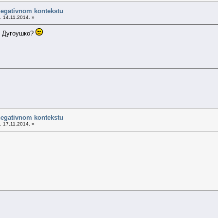
negativnom kontekstu
. 14.11.2014. »
о Дугоушко?
negativnom kontekstu
. 17.11.2014. »