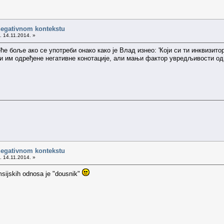
negativnom kontekstu
. 14.11.2014. »
реће боље ако се употреби онако како је Влад изнео: 'Који си ти инквизит
ћи им одређене негативне конотације, али мањи фактор увредљивости од у
negativnom kontekstu
. 14.11.2014. »
msijskih odnosa je "dousnik"