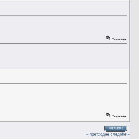
Сачувана
Сачувана
ШТАМПАЈ
« претходне
следеће »