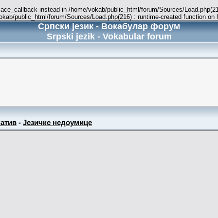
place_callback instead in /home/vokab/public_html/forum/Sources/Load.php(216
vokab/public_html/forum/Sources/Load.php(216) : runtime-created function on 
Српски језик - Вокабулар форум
Srpski jezik - Vokabular forum
атив
-
Језичке недоумице