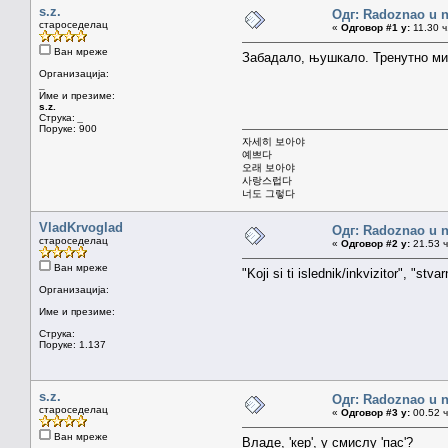
s.z.
Одг: Radoznao u 
староседелац
«
Одговор #1 у:
11.30 ч
Ван мреже
Забадало, њушкало. Тренутно ми 
Организација:
_
Име и презиме:
s.z.
Струка:
_
Поруке: 900
자세히 보아야
예쁘다
오래 보아야
사랑스럽다
너도 그렇다
VladKrvoglad
Одг: Radoznao u 
староседелац
«
Одговор #2 у:
21.53 ч
Ван мреже
"Koji si ti islednik/inkvizitor", "stva
Организација:
Име и презиме:
Струка:
Поруке: 1.137
s.z.
Одг: Radoznao u 
староседелац
«
Одговор #3 у:
00.52 ч
Ван мреже
Владе, 'кер', у смислу 'пас'?