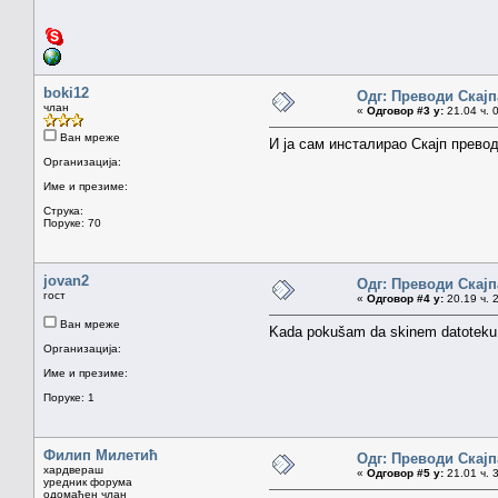
boki12
Одг: Преводи Скајпа
члан
«
Одговор #3 у:
21.04 ч. 
Ван мреже
И ја сам инсталирао Скајп превод
Организација:
Име и презиме:
Струка:
Поруке: 70
jovan2
Одг: Преводи Скајпа
гост
«
Одговор #4 у:
20.19 ч. 
Ван мреже
Kada pokušam da skinem datoteku o
Организација:
Име и презиме:
Поруке: 1
Филип Милетић
Одг: Преводи Скајпа
хардвераш
«
Одговор #5 у:
21.01 ч. 
уредник форума
одомаћен члан