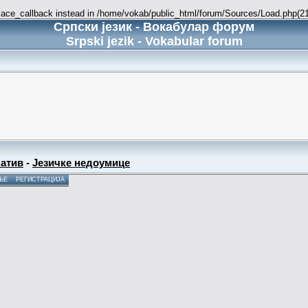
place_callback instead in /home/vokab/public_html/forum/Sources/Load.php(216
Српски језик - Вокабулар форум
Srpski jezik - Vokabular forum
атив
-
Језичке недоумице
ЊЕ
РЕГИСТРАЦИЈА