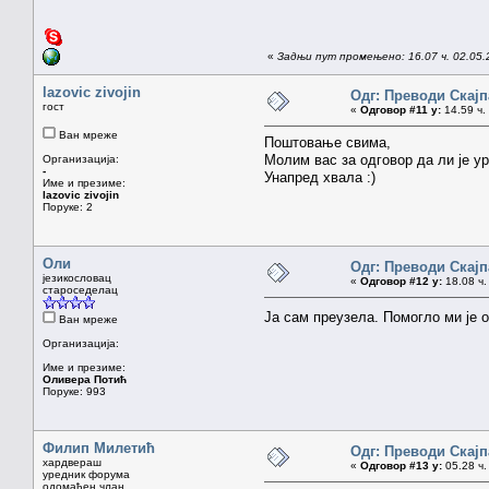
«
Задњи пут промењено: 16.07 ч. 02.05
lazovic zivojin
Одг: Преводи Скајпа
гост
«
Одговор #11 у:
14.59 ч.
Ван мреже
Поштовање свима,
Молим вас за одговор да ли је ур
Организација:
-
Унапред хвала :)
Име и презиме:
lazovic zivojin
Поруке: 2
Оли
Одг: Преводи Скајпа
језикословац
«
Одговор #12 у:
18.08 ч.
староседелац
Ја сам преузела. Помогло ми је 
Ван мреже
Организација:
Име и презиме:
Оливера Потић
Поруке: 993
Филип Милетић
Одг: Преводи Скајпа
хардвераш
«
Одговор #13 у:
05.28 ч.
уредник форума
одомаћен члан