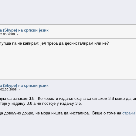
 (Skype) на српски језик
02.05.2008. »
глупша па не капирам: јел треба да десинсталирам или не?
 (Skype) на српски језик
 02.05.2008. »
јпа са ознаком 3.8. Ко користи издање скајпа са ознаком 3.8 може да, 
тоје у издању 3.8 а не постоје у издању 3.6.
да довољно добро, не мора ништа да инсталира. Више о томе на
страни