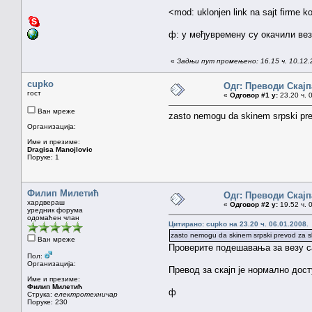
<mod: uklonjen link na sajt firme k
ф: у међувремену су окачили везу
«
Задњи пут промењено: 16.15 ч. 10.12
cupko
Одг: Преводи Скајпа
гост
«
Одговор #1 у:
23.20 ч. 
Ван мреже
zasto nemogu da skinem srpski pr
Организација:
Име и презиме:
Dragisa Manojlovic
Поруке: 1
Филип Милетић
Одг: Преводи Скајпа
хардвераш
«
Одговор #2 у:
19.52 ч. 
уредник форума
одомаћен члан
Цитирано: cupko на 23.20 ч. 06.01.2008.
zasto nemogu da skinem srpski prevod za s
Ван мреже
Проверите подешавања за везу с
Пол:
Организација:
Превод за скајп је нормално дос
Име и презиме:
Филип Милетић
ф
Струка:
електротехничар
Поруке: 230