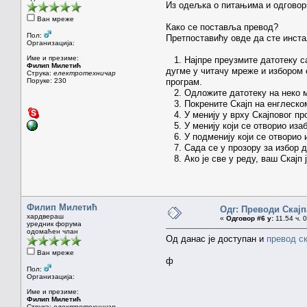
Из одељка о питањима и одговор
Ван мреже
Како се поставља превод?
Пол:
Претпоставићу овде да сте инста
Организација:
Име и презиме:
1. Најпре преузмите датотеку са
Филип Милетић
дугме у читачу мреже и избором с
Струка:
електротехничар
Поруке: 230
програм.
2. Одложите датотеку на неко ме
3. Покрените Скајп на енглеском
4. У менију у врху Скајповог про
5. У менију који се отворио изаб
6. У подменију који се отворио и
7. Сада се у прозору за избор да
8. Ако је све у реду, ваш Скајп ј
Филип Милетић
Одг: Преводи Скајпа
хардвераш
«
Одговор #6 у:
11.54 ч. 
уредник форума
одомаћен члан
Од данас је доступан и
превод ск
Ван мреже
ф
Пол:
Организација:
Име и презиме:
Филип Милетић
Струка:
електротехничар