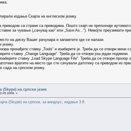
има.
лирали издање Скајпа на енглеском језику.
 преводом са стране са преводима. Пошто скајп не препознаје аутоматск
тавке за чување („сачувај као“ или „Save As...“). Немојте преузимати пр
сто на диску Вашег рачунара и запамтите где се налази.
 језику.
зора пронађите ставку „Tools“ и изаберите је. Треба да се отвори мени с
ерите ставку „Change Language“. Треба да се отвори још један подмени.
заберите ставку „Load Skype Language File“. Треба да се отвори прозор з
тотеке вратите на место где сте сачували датотеку са преводом из првог
е сада на српском језику.
 (Skype) на српски језик
02.05.2008. »
ајпа (Skype) на српски, за виндоус, издање 3.8.