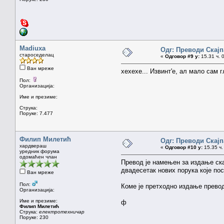
Madiuxa
Одг: Преводи Скајпа
староседелац
«
Одговор #9 у:
15.31 ч. 
Ван мреже
хехехе... Извинт'е, ал мало сам 
Пол:
Организација:
Име и презиме:
Струка:
Поруке: 7.477
Филип Милетић
Одг: Преводи Скајпа
хардвераш
«
Одговор #10 у:
15.35 ч.
уредник форума
одомаћен члан
Превод је намењен за издање ска
двадесетак нових порука које пос
Ван мреже
Пол:
Коме је претходно издање прево
Организација:
Име и презиме:
ф
Филип Милетић
Струка:
електротехничар
Поруке: 230