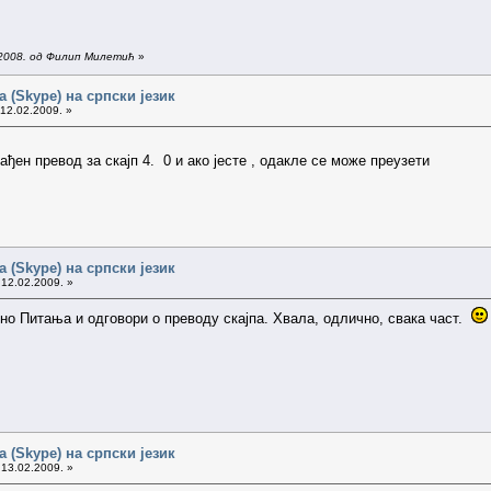
.2008. од Филип Милетић
»
 (Skype) на српски језик
 12.02.2009. »
ађен превод за скајп 4. 0 и ако јесте , одакле се може преузети
 (Skype) на српски језик
 12.02.2009. »
оно Питања и одговори о преводу скајпа. Хвала, одлично, свака част.
 (Skype) на српски језик
 13.02.2009. »