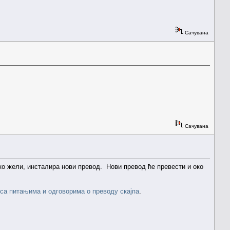
Сачувана
Сачувана
ако жели, инсталира нови превод. Нови превод ће превести и око
 са питањима и одговорима о преводу скајпа
.