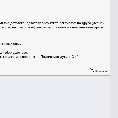
и тип датотеке, датотеку преузмите притиском на друго (десно)
итиском на прво (лево) дугме, јер то може да покрене неки други
а више ставки.
а избор датотеке.
 корака, и изаберите је. Притисните дугме „OK“.
Сачувана