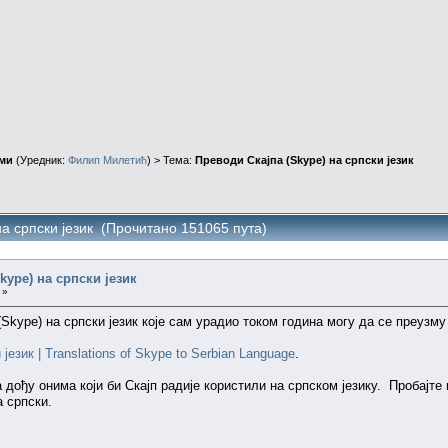
ми
(Уредник:
Филип Милетић
) > Тема:
Преводи Скајпа (Skype) на српски језик
на српски језик (Прочитано 151065 пута)
kype) на српски језик
 »
Skype) на српски језик које сам урадио током година могу да се преузму
језик | Translations of Skype to Serbian Language
.
дођу онима који би Скајп радије користили на српском језику. Пробајте
а српски.