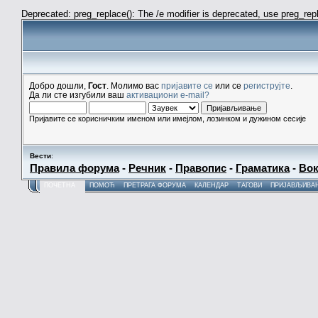
Deprecated: preg_replace(): The /e modifier is deprecated, use preg_re
Добро дошли,
Гост
. Молимо вас
пријавите се
или се
региструјте
.
Да ли сте изгубили ваш
активациони e-mail?
Пријавите се корисничким именом или имејлом, лозинком и дужином сесије
Вести
:
Правила форума
-
Речник
-
Правопис
-
Граматика
-
Вок
ПОЧЕТНА
ПОМОЋ
ПРЕТРАГА ФОРУМА
КАЛЕНДАР
ТАГОВИ
ПРИЈАВЉИВА