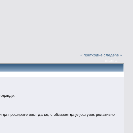
« претходне
следеће »
ШТАМПАЈ
 одавде:
 и да проширите вест даље, с обзиром да је још увек релативно