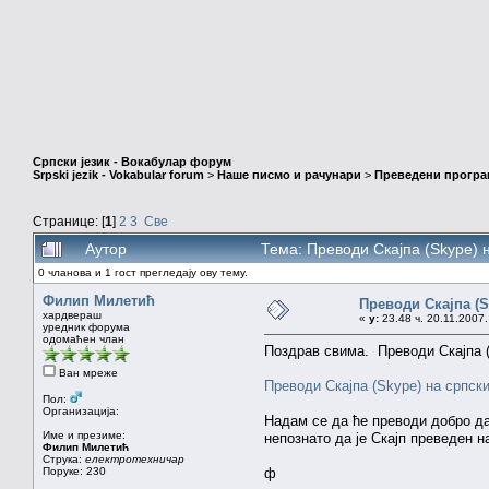
Српски језик - Вокабулар форум
Srpski jezik - Vokabular forum
>
Наше писмо и рачунари
>
Преведени програ
Странице: [
1
]
2
3
Све
Аутор
Тема: Преводи Скајпа (Skype) 
0 чланова и 1 гост прегледају ову тему.
Филип Милетић
Преводи Скајпа (S
хардвераш
«
у:
23.48 ч. 20.11.2007.
уредник форума
одомаћен члан
Поздрав свима. Преводи Скајпа (
Ван мреже
Преводи Скајпа (Skype) на српски 
Пол:
Организација:
Надам се да ће преводи добро да 
Име и презиме:
непознато да је Скајп преведен н
Филип Милетић
Струка:
електротехничар
Поруке: 230
ф