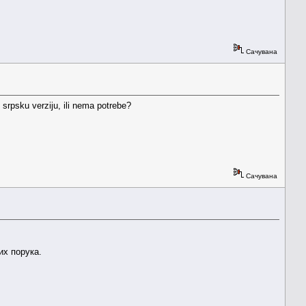
Сачувана
 srpsku verziju, ili nema potrebe?
Сачувана
их порука.