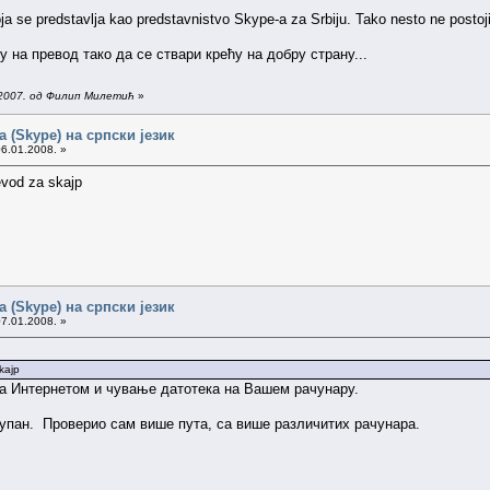
oja se predstavlja kao predstavnistvo Skype-a za Srbiju. Tako nesto ne postoji
 на превод тако да се ствари крећу на добру страну...
.2007. од Филип Милетић
»
 (Skype) на српски језик
06.01.2008. »
evod za skajp
 (Skype) на српски језик
07.01.2008. »
kajp
а Интернетом и чување датотека на Вашем рачунару.
тупан. Проверио сам више пута, са више различитих рачунара.