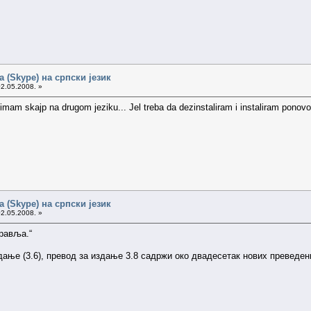
 (Skype) на српски језик
02.05.2008. »
 imam skajp na drugom jeziku... Jel treba da dezinstaliram i instaliram ponovo
 (Skype) на српски језик
02.05.2008. »
правља.“
дање (3.6), превод за издање 3.8 садржи око двадесетак нових преведен