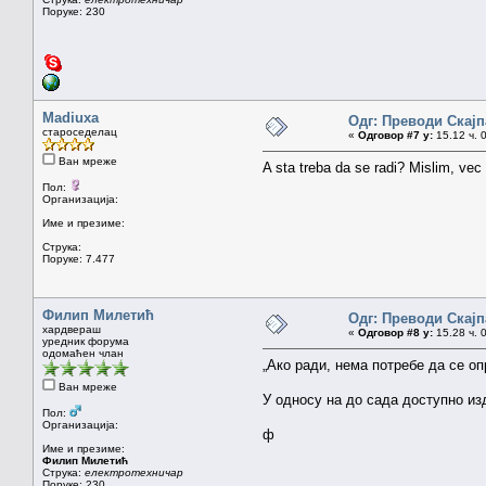
Поруке: 230
Madiuxa
Одг: Преводи Скајпа
староседелац
«
Одговор #7 у:
15.12 ч. 
Ван мреже
A sta treba da se radi? Mislim, vec
Пол:
Организација:
Име и презиме:
Струка:
Поруке: 7.477
Филип Милетић
Одг: Преводи Скајпа
хардвераш
«
Одговор #8 у:
15.28 ч. 
уредник форума
одомаћен члан
„Ако ради, нема потребе да се о
Ван мреже
У односу на до сада доступно из
Пол:
Организација:
ф
Име и презиме:
Филип Милетић
Струка:
електротехничар
Поруке: 230