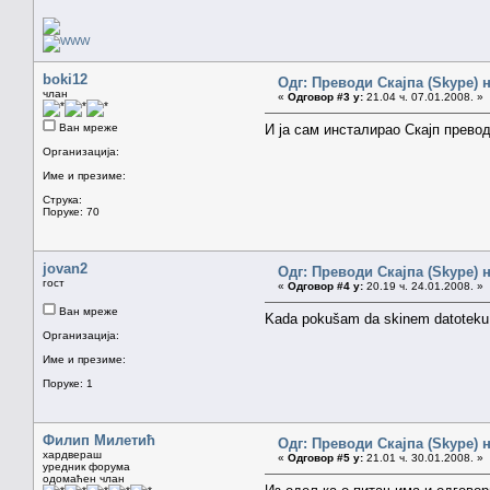
boki12
Одг: Преводи Скајпа (Skype) н
члан
«
Одговор #3 у:
21.04 ч. 07.01.2008. »
Ван мреже
И ја сам инсталирао Скајп превод
Организација:
Име и презиме:
Струка:
Поруке: 70
jovan2
Одг: Преводи Скајпа (Skype) н
гост
«
Одговор #4 у:
20.19 ч. 24.01.2008. »
Ван мреже
Kada pokušam da skinem datoteku o
Организација:
Име и презиме:
Поруке: 1
Филип Милетић
Одг: Преводи Скајпа (Skype) н
хардвераш
«
Одговор #5 у:
21.01 ч. 30.01.2008. »
уредник форума
одомаћен члан