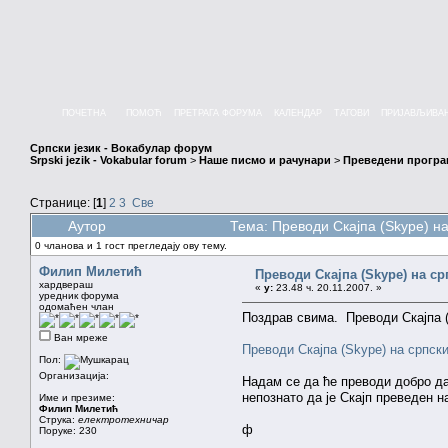
ПОЧЕТНА
ПОМОЋ
ПРЕТРАГА ФОРУМА
КАЛЕНДАР
ТАГОВИ
ПРИЈАВЉИВА
Српски језик - Вокабулар форум
Srpski jezik - Vokabular forum
>
Наше писмо и рачунари
>
Преведени програ
Странице: [
1
]
2
3
Све
Аутор
Тема: Преводи Скајпа (Skype) на
0 чланова и 1 гост прегледају ову тему.
Филип Милетић
Преводи Скајпа (Skype) на ср
хардвераш
«
у:
23.48 ч. 20.11.2007. »
уредник форума
одомаћен члан
Поздрав свима. Преводи Скајпа (
Ван мреже
Преводи Скајпа (Skype) на српски 
Пол:
Организација:
Надам се да ће преводи добро да 
непознато да је Скајп преведен н
Име и презиме:
Филип Милетић
Струка:
електротехничар
ф
Поруке: 230