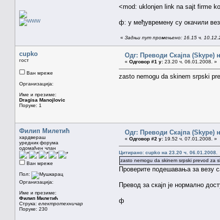
<mod: uklonjen link na sajt firme k
ф: у међувремену су окачили везу
«
Задњи пут промењено: 16.15 ч. 10.12
cupko
Одг: Преводи Скајпа (Skype) н
гост
«
Одговор #1 у:
23.20 ч. 06.01.2008. »
Ван мреже
zasto nemogu da skinem srpski pr
Организација:
Име и презиме:
Dragisa Manojlovic
Поруке: 1
Филип Милетић
Одг: Преводи Скајпа (Skype) н
хардвераш
«
Одговор #2 у:
19.52 ч. 07.01.2008. »
уредник форума
одомаћен члан
Цитирано: cupko на 23.20 ч. 06.01.2008.
zasto nemogu da skinem srpski prevod za s
Ван мреже
Проверите подешавања за везу с
Пол:
Организација:
Превод за скајп је нормално дос
Име и презиме:
Филип Милетић
ф
Струка:
електротехничар
Поруке: 230