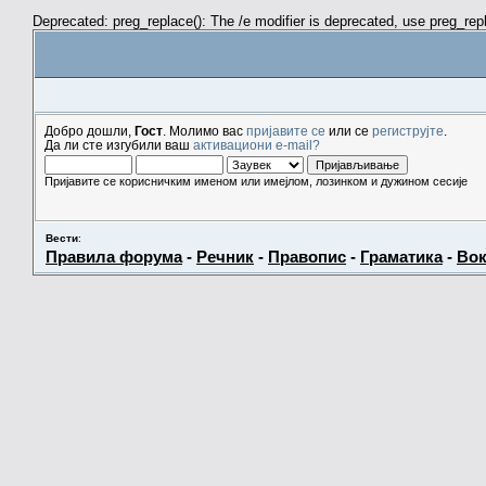
Deprecated: preg_replace(): The /e modifier is deprecated, use preg_re
Добро дошли,
Гост
. Молимо вас
пријавите се
или се
региструјте
.
Да ли сте изгубили ваш
активациони e-mail?
Пријавите се корисничким именом или имејлом, лозинком и дужином сесије
Вести
:
Правила форума
-
Речник
-
Правопис
-
Граматика
-
Вок