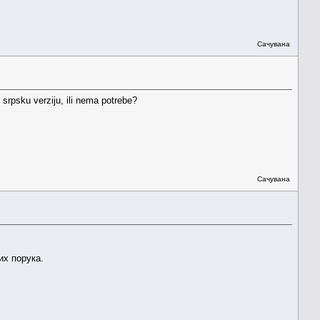
Сачувана
 srpsku verziju, ili nema potrebe?
Сачувана
их порука.