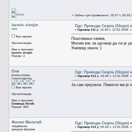
«
Задњи пут промењено: 16.07 ч. 02.05
lazovic zivojin
Одг: Преводи Скајпа (Skype) н
гост
«
Одговор #11 у:
14.59 ч. 12.02.2009. »
Ван мреже
Поштовање свима,
Молим вас за одговор да ли је ур
Организација:
-
Унапред хвала :)
Име и презиме:
lazovic zivojin
Поруке: 2
Оли
Одг: Преводи Скајпа (Skype) н
језикословац
«
Одговор #12 у:
18.08 ч. 12.02.2009. »
староседелац
Ја сам преузела. Помогло ми је 
Ван мреже
Организација:
Име и презиме:
Оливера Потић
Поруке: 993
Филип Милетић
Одг: Преводи Скајпа (Skype) н
хардвераш
«
Одговор #13 у:
05.28 ч. 13.02.2009. »
уредник форума