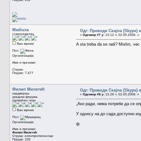
Madiuxa
Одг: Преводи Скајпа (Skype) н
староседелац
«
Одговор #7 у:
15.12 ч. 02.05.2008. »
Ван мреже
A sta treba da se radi? Mislim, vec
Пол:
Организација:
Име и презиме:
Струка:
Поруке: 7.477
Филип Милетић
Одг: Преводи Скајпа (Skype) н
хардвераш
«
Одговор #8 у:
15.28 ч. 02.05.2008. »
уредник форума
одомаћен члан
„Ако ради, нема потребе да се о
Ван мреже
У односу на до сада доступно из
Пол:
Организација:
ф
Име и презиме:
Филип Милетић
Струка:
електротехничар
Поруке: 230