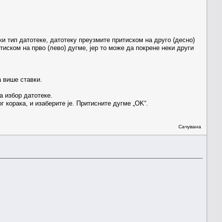
и тип датотеке, датотеку преузмите притиском на друго (десно)
итиском на прво (лево) дугме, јер то може да покрене неки други
а више ставки.
а избор датотеке.
 корака, и изаберите је. Притисните дугме „OK“.
Сачувана