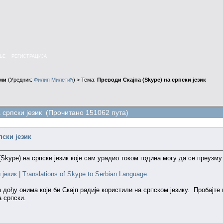
ЊЕ
РЕГИСТРАЦИЈА
ми
(Уредник:
Филип Милетић
) > Тема:
Преводи Скајпа (Skype) на српски језик
 српски језик (Прочитано 151062 пута)
пски језик
Skype) на српски језик које сам урадио током година могу да се преузму
језик | Translations of Skype to Serbian Language
.
дођу онима који би Скајп радије користили на српском језику. Пробајте
а српски.