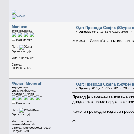
Madiuxa
Одг: Преводи Скајпа (Skype) н
староседелац
«
Одговор #9 у:
15.31 ч. 02.05.2008. »
Ван мреже
хехехе... Извинт'е, ал мало сам 
Пол:
Организација:
Име и презиме:
Струка:
Поруке: 7.477
Филип Милетић
Одг: Преводи Скајпа (Skype) н
хардвераш
«
Одговор #10 у:
15.35 ч. 02.05.2008. »
уредник форума
одомаћен члан
Превод је намењен за издање ска
двадесетак нових порука које пос
Ван мреже
Пол:
Коме је претходно издање прево
Организација:
ф
Име и презиме:
Филип Милетић
Струка:
електротехничар
Поруке: 230