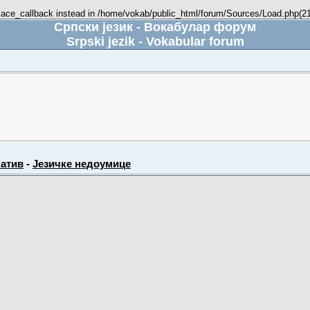
place_callback instead in /home/vokab/public_html/forum/Sources/Load.php(216
Српски језик - Вокабулар форум
Srpski jezik - Vokabular forum
атив
-
Језичке недоумице