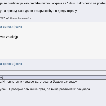
oja se predstavlja kao predstavnistvo Skype-a za Srbiju. Tako nesto ne postoji
 на превод тако да се ствари крећу на добру страну...
.2007. од Филип Милетић
»
а српски језик
evod za skajp
а српски језик
kajp
а Интернетом и чување датотека на Вашем рачунару.
тупан. Проверио сам више пута, са више различитих рачунара.