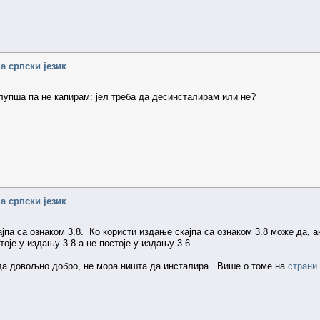
а српски језик
глупша па не капирам: јел треба да десинсталирам или не?
а српски језик
јпа са ознаком 3.8. Ко користи издање скајпа са ознаком 3.8 може да, 
тоје у издању 3.8 а не постоје у издању 3.6.
да довољно добро, не мора ништа да инсталира. Више о томе на
страни