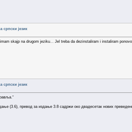
а српски језик
 imam skajp na drugom jeziku... Jel treba da dezinstaliram i instaliram ponovo
а српски језик
правља.“
дање (3.6), превод за издање 3.8 садржи око двадесетак нових преведен