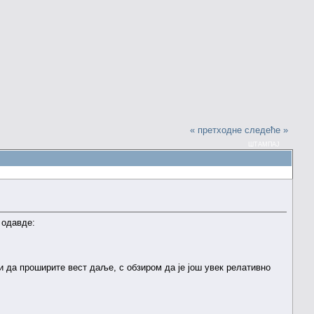
« претходне
следеће »
ШТАМПАЈ
 одавде:
 и да проширите вест даље, с обзиром да је још увек релативно