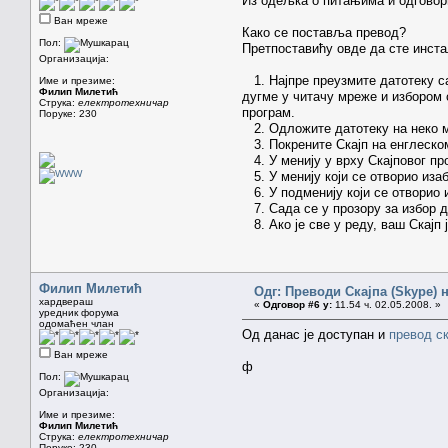
Из одељка о питањима и одговор
Ван мреже
Како се поставља превод?
Пол:
Претпоставићу овде да сте инста
Организација:
1. Најпре преузмите датотеку са
Име и презиме:
Филип Милетић
дугме у читачу мреже и избором с
Струка:
електротехничар
програм.
Поруке: 230
2. Одложите датотеку на неко ме
3. Покрените Скајп на енглеском
4. У менију у врху Скајповог про
5. У менију који се отворио изаб
6. У подменију који се отворио и
7. Сада се у прозору за избор да
8. Ако је све у реду, ваш Скајп ј
Филип Милетић
Одг: Преводи Скајпа (Skype) н
хардвераш
«
Одговор #6 у:
11.54 ч. 02.05.2008. »
уредник форума
одомаћен члан
Од данас је доступан и
превод ск
Ван мреже
ф
Пол:
Организација:
Име и презиме:
Филип Милетић
Струка:
електротехничар
Поруке: 230