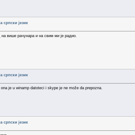
а српски језик
 на више рачунара и на свим ми је радио.
а српски језик
na je u winamp datoteci i skype je ne može da prepozna.
а српски језик