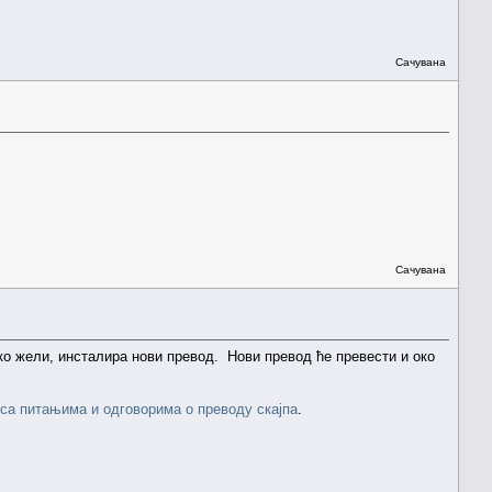
Сачувана
Сачувана
ако жели, инсталира нови превод. Нови превод ће превести и око
 са питањима и одговорима о преводу скајпа
.