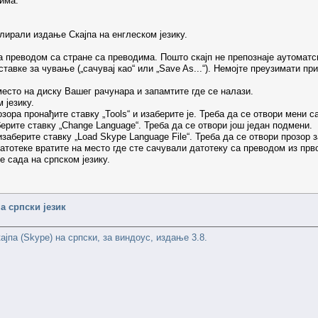
има.
лирали издање Скајпа на енглеском језику.
 преводом са стране са преводима. Пошто скајп не препознаје аутоматск
тавке за чување („сачувај као“ или „Save As...“). Немојте преузимати пр
сто на диску Вашег рачунара и запамтите где се налази.
 језику.
зора пронађите ставку „Tools“ и изаберите је. Треба да се отвори мени с
ерите ставку „Change Language“. Треба да се отвори још један подмени.
заберите ставку „Load Skype Language File“. Треба да се отвори прозор з
тотеке вратите на место где сте сачували датотеку са преводом из првог
е сада на српском језику.
а српски језик
ајпа (Skype) на српски, за виндоус, издање 3.8.