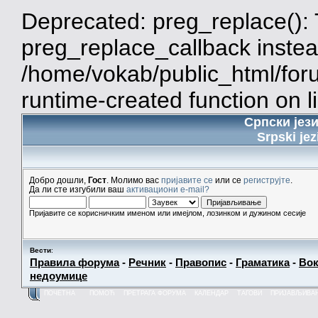
Deprecated: preg_replace(): 
preg_replace_callback instea
/home/vokab/public_html/for
runtime-created function on l
Српски јез
Srpski jez
Добро дошли,
Гост
. Молимо вас
пријавите се
или се
региструјте
.
Да ли сте изгубили ваш
активациони e-mail?
Пријавите се корисничким именом или имејлом, лозинком и дужином сесије
Вести
:
Правила форума
-
Речник
-
Правопис
-
Граматика
-
Вок
недоумице
ПОЧЕТНА
ПОМОЋ
ПРЕТРАГА ФОРУМА
КАЛЕНДАР
ТАГОВИ
ПРИЈАВЉИВА