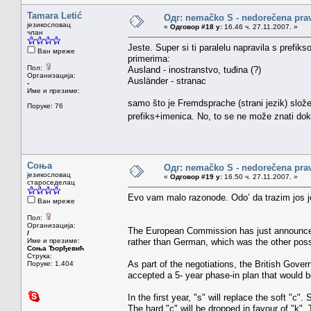
Tamara Letić
Одг: nemačko S - nedorečena pravil
језикословац
«
Одговор #18 у:
16.46 ч. 27.11.2007. »
члан
Jeste. Super si ti paralelu napravila s prefik
Ван мреже
primerima:
Пол:
Ausland - inostranstvo, tuđina (?)
Организација:
Ausländer - stranac
-
Име и презиме:
samo što je Fremdsprache (strani jezik) slož
Поруке: 76
prefiks+imenica. No, to se ne može znati do
Соња
Одг: nemačko S - nedorečena pravil
језикословац
«
Одговор #19 у:
16.50 ч. 27.11.2007. »
староседелац
Evo vam malo razonode. Odo’ da trazim jos je
Ван мреже
Пол:
Организација:
The European Commission has just announced 
/
Име и презиме:
rather than German, which was the other possi
Соња Ђорђевић
Струка:
As part of the negotiations, the British Gov
Поруке: 1.404
accepted a 5- year phase-in plan that would
In the first year, "s" will replace the soft "c".
The hard "c" will be dropped in favour of "k".