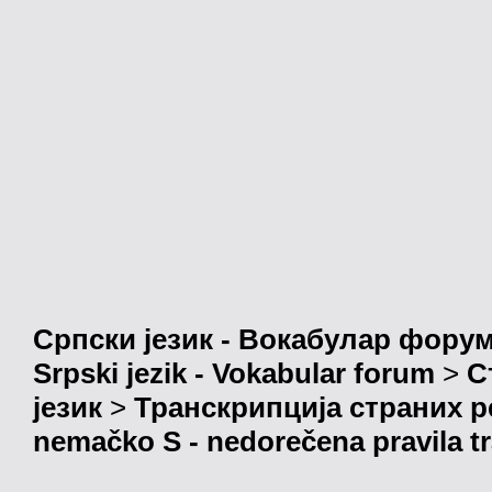
Српски језик - Вокабулар фору
Srpski jezik - Vokabular forum
>
С
језик
>
Транскрипција страних р
nemačko S - nedorečena pravila tra