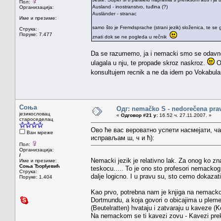
Пол:
Ausland - inostranstvo, tuđina (?)
Организација:
Ausländer - stranac
Име и презиме:
samo što je Fremdsprache (strani jezik) složenica, te se
Струка:
Поруке: 7.477
znati dok se ne pogleda u rečnik
Da se razumemo, ja i nemacki smo se odavno 
ulagala u nju, te propade skroz naskroz.
Ov
konsultujem recnik a ne da idem po Vokabular
Соња
Одг: nemačko S - nedorečena pravil
језикословац
«
Одговор #21 у:
16.52 ч. 27.11.2007. »
староседелац
Ово ће вас вероватно успети насмејати, ча
Ван мреже
исправљам ш, ч и ћ):
Пол:
Организација:
/
Nemacki jezik je relativno lak. Za onog ko zn
Име и презиме:
Соња Ђорђевић
teskocu..... To je ono sto profesori nemackog 
Струка:
dalje logicno. I u pravu su, sto cemo dokazat
Поруке: 1.404
Kao prvo, potrebna nam je knjiga na nemackom
Dortmundu, a koja govori o obicajima u pleme
(Beutelratten) hvataju i zatvaraju u kaveze (Ko
Na nemackom se ti kavezi zovu - Kavezi prekri