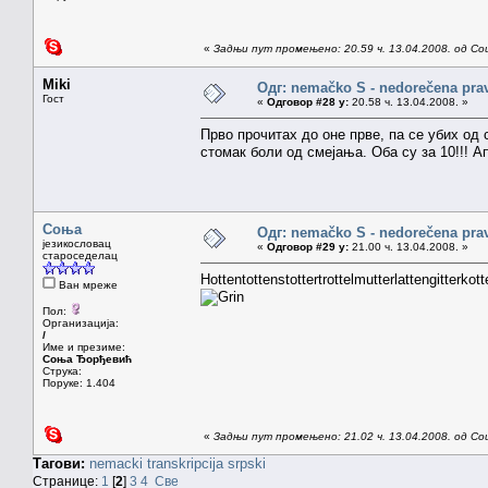
«
Задњи пут промењено: 20.59 ч. 13.04.2008. од Со
Miki
Одг: nemačko S - nedorečena pravil
Гост
«
Одговор #28 у:
20.58 ч. 13.04.2008. »
Прво прочитах до оне прве, па се убих од
стомак боли од смејања. Оба су за 10!!! 
Соња
Одг: nemačko S - nedorečena pravil
језикословац
«
Одговор #29 у:
21.00 ч. 13.04.2008. »
староседелац
Hottentottenstottertrottelmutterlattengitterkott
Ван мреже
Пол:
Организација:
/
Име и презиме:
Соња Ђорђевић
Струка:
Поруке: 1.404
«
Задњи пут промењено: 21.02 ч. 13.04.2008. од Со
Тагови:
nemacki
transkripcija
srpski
Странице:
1
[
2
]
3
4
Све