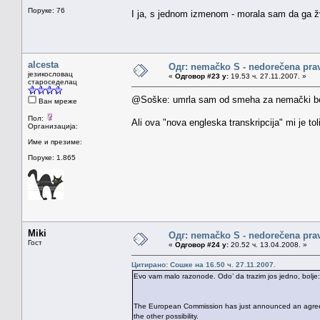
Поруке: 76
I ja, s jednom izmenom - morala sam da ga
alcesta
Одг: nemačko S - nedorečena pravil
језикословац
«
Одговор #23 у:
19.53 ч. 27.11.2007. »
староседелац
@Soške: umrla sam od smeha za nemački 
Ван мреже
Пол:
Ali ova "nova engleska transkripcija" mi je to
Организација:
Име и презиме:
Поруке: 1.865
Miki
Одг: nemačko S - nedorečena pravil
Гост
«
Одговор #24 у:
20.52 ч. 13.04.2008. »
Цитирано: Сошке на 16.50 ч. 27.11.2007.
Evo vam malo razonode. Odo’ da trazim jos jedno, bolje:
The European Commission has just announced an agreeme
the other possibility.