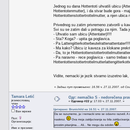
Jednog su dana Hottentoti uhvatili ubicu (Att
Hottentotenmutter), i da stvar bude gora - m
Hottentottenstottertrottelmutter, a njen ubica 
Privednog su zatim privremeno zatvorili u kav
Svi su se zatim dali u potragu za njim. Tada 
- Uhvatio sam ubicu (Attentater)!!!!
- Sta? Koga? - upita ga poglavica.
- Pa Lattengitterkotterbeutelrattenattentater!!!!
- Ma kako? Ubicu iz kaveza za klokane prekri
- Da, to je Hottentottenstottertrottelmutteratt
- Pa naravno - rece poglavica - samo trebao s
Hottentottenstottertrottelmutterlattengitterkott
Vidite, nemacki je jezik stvarno izuzetno lak
«
Задњи пут промењено: 16.56 ч. 27.11.2007. од Со
Tamara Letić
Одг: nemačko S - nedorečena pravil
језикословац
«
Одговор #22 у:
17.03 ч. 27.11.2007. »
члан
Цитирано: Brunichild на 16.51 ч. 27.11.2007.
Ван мреже
Da se razumemo, ja i nemacki smo se odavno razveli. A o
Пол:
naskroz.
Ova moja zakljucivanja su bila zakljucivanj
Организација:
-
prostim pitanjima.... Ali... Ne mogu da odolim
...
Име и презиме: