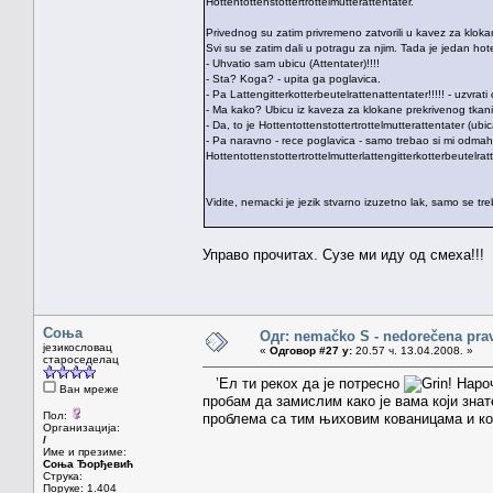
Hottentottenstottertrottelmutterattentater.
Privednog su zatim privremeno zatvorili u kavez za kloka
Svi su se zatim dali u potragu za njim. Tada je jedan ho
- Uhvatio sam ubicu (Attentater)!!!!
- Sta? Koga? - upita ga poglavica.
- Pa Lattengitterkotterbeutelrattenattentater!!!!! - uzvrati 
- Ma kako? Ubicu iz kaveza za klokane prekrivenog tkan
- Da, to je Hottentottenstottertrottelmutterattentater (ub
- Pa naravno - rece poglavica - samo trebao si mi odmah 
Hottentottenstottertrottelmutterlattengitterkotterbeutelratt
Vidite, nemacki je jezik stvarno izuzetno lak, samo se tr
Управо прочитах. Сузе ми иду од смеха!!!
Соња
Одг: nemačko S - nedorečena pravil
језикословац
«
Одговор #27 у:
20.57 ч. 13.04.2008. »
староседелац
’Ел ти рекох да је потресно
! Наро
Ван мреже
пробам да замислим како је вама који знат
Пол:
проблема са тим њиховим кованицама и ко
Организација:
/
Име и презиме:
Соња Ђорђевић
Струка:
Поруке: 1.404