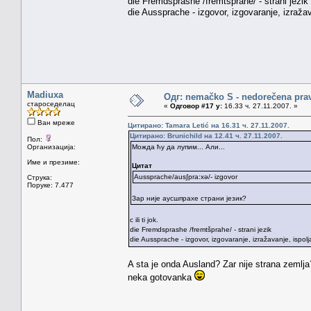
die Fremdsprashe /fremtšprahe/ - strani jezik
die Aussprache - izgovor, izgovaranje, izražav
Madiuxa
Одг: nemačko S - nedorečena pravil
староседелац
«
Одговор #17 у:
16.33 ч. 27.11.2007. »
Ван мреже
Цитирано: Tamara Letić на 16.31 ч. 27.11.2007.
Цитирано: Brunichild на 12.41 ч. 27.11.2007.
Пол:
Организација:
Можда ћу да лупим... Али...
Име и презиме:
Цитат
Aussprache/aus∫pra:xə/- izgovor
Струка:
Поруке: 7.477
Зар није аусшпрахе страни језик?
c ili ti jok.
die Fremdsprashe /fremtšprahe/ - strani jezik
die Aussprache - izgovor, izgovaranje, izražavanje, ispol
A sta je onda Ausland? Zar nije strana zemlja
neka gotovanka