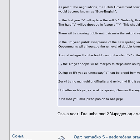
As part of the negotiations, the British Government co
would become known as "Euro-English".
In the first year, "s" will replace the soft "c". Sertainly, th
The hard "c" will be dropped in favour of "k". This shoul
There will be growing publik enthusiasm in the sekond yea
In the 3rd year, publik akseptanse of the new spelling
Governments will enkourage the removal of double letter
Also, al wil agre that the horibl mes of the silent "e" in 
By the 4th yer people wil be reseptiv to steps such as rep
During ze fifz yer, ze unesesary "o" kan be dropd from vords
Zer vil be no mor trubl or difikultis and evrivun vil find it
Und efter ze fifz yer, ve vil al be speking German like zey
If zis mad you smil, pleas pas on to oza pepl.
Свака част! Где нађе ово!? Умредох од сме
Соња
Одг: nemačko S - nedorečena pravil