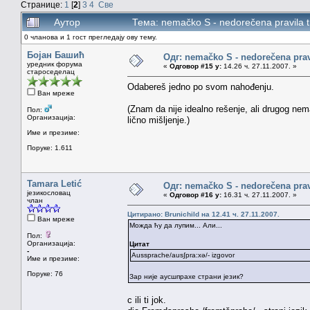
Странице:
1
[
2
]
3
4
Све
Аутор
Тема: nemačko S - nedorečena pravila t
0 чланова и 1 гост прегледају ову тему.
Бојан Башић
Одг: nemačko S - nedorečena pravil
уредник форума
«
Одговор #15 у:
14.26 ч. 27.11.2007. »
староседелац
Odabereš jedno po svom nahođenju.
Ван мреже
(Znam da nije idealno rešenje, ali drugog ne
Пол:
Организација:
lično mišljenje.)
Име и презиме:
Поруке: 1.611
Tamara Letić
Одг: nemačko S - nedorečena pravil
језикословац
«
Одговор #16 у:
16.31 ч. 27.11.2007. »
члан
Цитирано: Brunichild на 12.41 ч. 27.11.2007.
Ван мреже
Можда ћу да лупим... Али...
Пол:
Организација:
Цитат
-
Aussprache/aus∫pra:xə/- izgovor
Име и презиме:
Поруке: 76
Зар није аусшпрахе страни језик?
c ili ti jok.