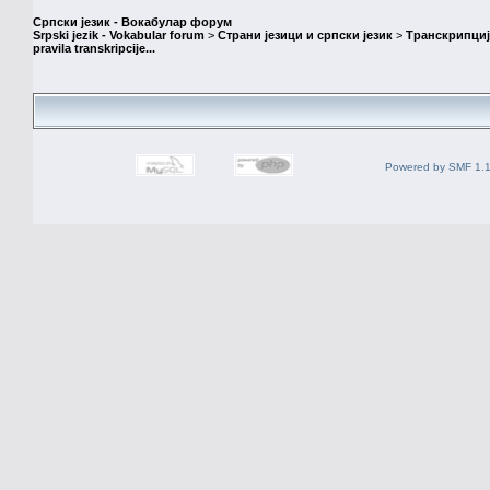
Српски језик - Вокабулар форум
Srpski jezik - Vokabular forum
>
Страни језици и српски језик
>
Транскрипциј
pravila transkripcije...
Powered by SMF 1.