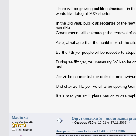
There will be growing publik enthusiasm in th
words like fotograf 20% shorter.
In the 3rd year, publik akseptanse of the ne
possible.
Governments will enkourage the removal of do
Also, al wil agre that the horibl mes of the si
By the 4th yer people wil be reseptiv to steps
During ze fifz yer, ze unesesary "o" kan be dro
styl.
Zer vil be no mor trubl or difikultis and evrivu
Und efter ze fifz yer, ve vil al be speking Ger
If zis mad you smil, pleas pas on to oza pepl
Madiuxa
Одг: nemačko S - nedorečena pravil
староседелац
«
Одговор #20 у:
16.51 ч. 27.11.2007. »
Ван мреже
Цитирано: Tamara Letić на 16.46 ч. 27.11.2007.
Jeste. Super si ti paralelu napravila s prefiksom aus i j