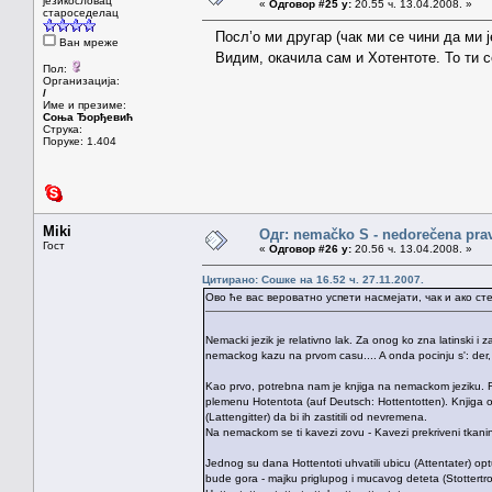
језикословац
«
Одговор #25 у:
20.55 ч. 13.04.2008. »
староседелац
Посл’о ми другар (чак ми се чини да ми је
Ван мреже
Видим, окачила сам и Хотентоте. То ти 
Пол:
Организација:
/
Име и презиме:
Соња Ђорђевић
Струка:
Поруке: 1.404
Miki
Одг: nemačko S - nedorečena pravil
Гост
«
Одговор #26 у:
20.56 ч. 13.04.2008. »
Цитирано: Сошке на 16.52 ч. 27.11.2007.
Ово ће вас вероватно успети насмејати, чак и ако ст
Nemacki jezik je relativno lak. Za onog ko zna latinski i
nemackog kazu na prvom casu.... A onda pocinju s': der, 
Kao prvo, potrebna nam je knjiga na nemackom jeziku. R
plemenu Hotentota (auf Deutsch: Hottentotten). Knjiga ob
(Lattengitter) da bi ih zastitili od nevremena.
Na nemackom se ti kavezi zovu - Kavezi prekriveni tkanino
Jednog su dana Hottentoti uhvatili ubicu (Attentater) op
bude gora - majku priglupog i mucavog deteta (Stottertro