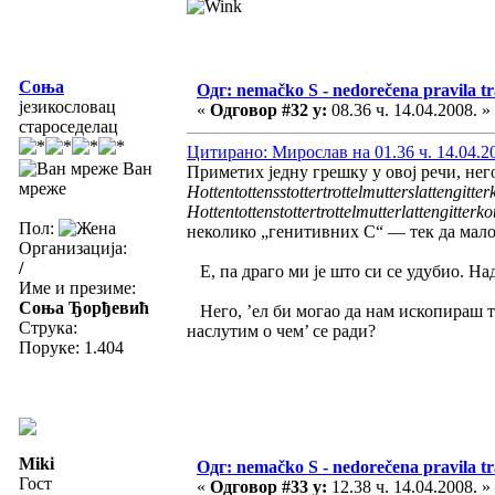
Соња
Одг: nemačko S - nedorečena pravila tra
језикословац
«
Одговор #32 у:
08.36 ч. 14.04.2008. »
староседелац
Цитирано: Мирослав на 01.36 ч. 14.04.2
Ван
Приметих једну грешку у овој речи, нег
мреже
Hottentottensstottertrottelmutterslattengitter
Hottentottenstottertrottelmutterlattengitterko
Пол:
неколико „генитивних С“ — тек да мал
Организација:
/
Е, па драго ми је што си се удубио. На
Име и презиме:
Соња Ђорђевић
Него, ’ел би могао да нам ископираш т
Струка:
наслутим о чем’ се ради?
Поруке: 1.404
Miki
Одг: nemačko S - nedorečena pravila tra
Гост
«
Одговор #33 у:
12.38 ч. 14.04.2008. »