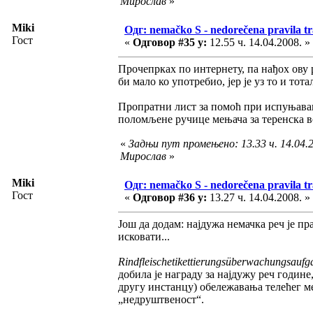
Мирослав
»
Miki
Одг: nemačko S - nedorečena pravila tra
Гост
«
Одговор #35 у:
12.55 ч. 14.04.2008. »
Прочепрках по интернету, па нађох ову р
би мало ко употребио, јер је уз то и тот
Пропратни лист за помоћ при испуњава
поломљене ручице мењача за теренска в
«
Задњи пут промењено: 13.33 ч. 14.04.2
Мирослав
»
Miki
Одг: nemačko S - nedorečena pravila tra
Гост
«
Одговор #36 у:
13.27 ч. 14.04.2008. »
Још да додам: најдужа немачка реч је пр
исковати...
Rindfleischetikettierungsüberwachungsauf
добила је награду за најдужу реч годин
другу инстанцу) обележавања телећег ме
„недруштвеност“.