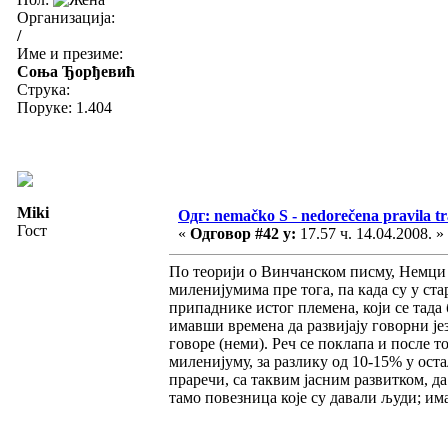
Организација:
/
Име и презиме:
Соња Ђорђевић
Струка:
Поруке: 1.404
Miki
Одг: nemačko S - nedorečena pravila tra
Гост
«
Одговор #42 у:
17.57 ч. 14.04.2008. »
По теорији о Винчанском писму, Немци д
миленијумима пре тога, па када су у стар
припаднике истог племена, који се тада 
имавши времена да развијају говорни јез
говоре (неми). Реч се поклапа и после т
миленијуму, за разлику од 10-15% у оста
праречи, са таквим јасним развитком, д
тамо повезница које су давали људи; им