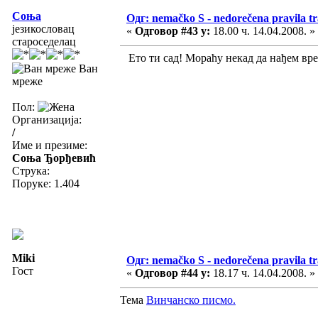
Соња
Одг: nemačko S - nedorečena pravila tra
језикословац
«
Одговор #43 у:
18.00 ч. 14.04.2008. »
староседелац
Ето ти сад! Мораћу некад да нађем врем
Ван
мреже
Пол:
Организација:
/
Име и презиме:
Соња Ђорђевић
Струка:
Поруке: 1.404
Miki
Одг: nemačko S - nedorečena pravila tra
Гост
«
Одговор #44 у:
18.17 ч. 14.04.2008. »
Тема
Винчанско писмо.