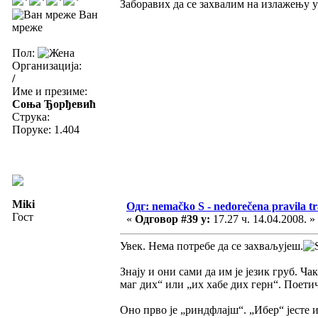
Заборавих да се захвалим на излажењу у
Ван
мреже
Пол:
Организација:
/
Име и презиме:
Соња Ђорђевић
Струка:
Поруке: 1.404
Miki
Одг: nemačko S - nedorečena pravila tra
Гост
«
Одговор #39 у:
17.27 ч. 14.04.2008. »
Увек. Нема потребе да се захваљујеш.
Знају и они сами да им је језик груб. Ча
маг дих“ или „их хабе дих герн“. Поети
Оно прво је „риндфлајш“. „Ибер“ јесте 