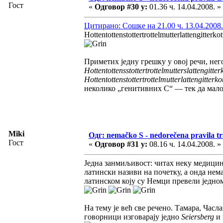
Гост
«
Одговор #30 у:
01.36 ч. 14.04.2008. »
Цитирано: Сошке на 21.00 ч. 13.04.2008.
Hottentottenstottertrottelmutterlattengitterkot
Приметих једну грешку у овој речи, нег
Hottentottensstottertrottelmutterslattengitter
Hottentottenstottertrottelmutterlattengitterko
неколико „генитивних С“ — тек да мал
Miki
Одг: nemačko S - nedorečena pravila tra
Гост
«
Одговор #31 у:
08.16 ч. 14.04.2008. »
Једна занмиљивост: читах неку медицинс
латински називи на почетку, а онда нема
латинском коју су Немци превели једном 
На тему је већ све речено. Тамара, Часл
говорници изговарају једно
Seiersberg
и 