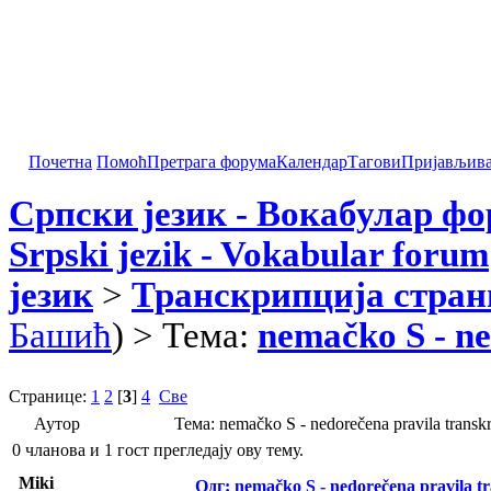
Почетна
Помоћ
Претрага форума
Календар
Тагови
Пријављив
Српски језик - Вокабулар ф
Srpski jezik - Vokabular forum
језик
>
Транскрипција стран
Башић
) > Тема:
nemačko S - ne
Странице:
1
2
[
3
]
4
Све
Аутор
Тема: nemačko S - nedorečena pravila transk
0 чланова и 1 гост прегледају ову тему.
Miki
Одг: nemačko S - nedorečena pravila tra