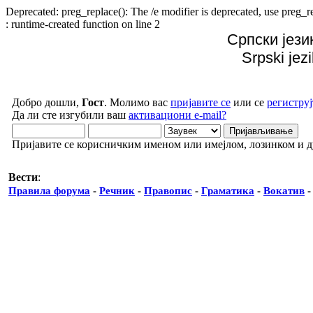
Deprecated: preg_replace(): The /e modifier is deprecated, use preg
: runtime-created function on line 2
Српски јези
Srpski jez
Добро дошли,
Гост
. Молимо вас
пријавите се
или се
региструј
Да ли сте изгубили ваш
активациони e-mail?
Пријавите се корисничким именом или имејлом, лозинком и 
Вести
:
Правила форума
-
Речник
-
Правопис
-
Граматика
-
Вокатив