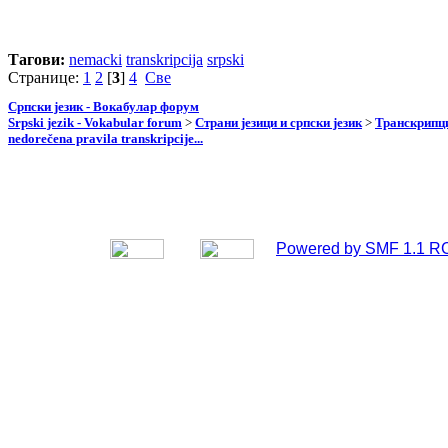
Тагови:
nemacki
transkripcija
srpski
Странице:
1
2
[
3
]
4
Све
Српски језик - Вокабулар форум
Srpski jezik - Vokabular forum
>
Страни језици и српски језик
>
Транскрипци
nedorečena pravila transkripcije...
Powered by SMF 1.1 R