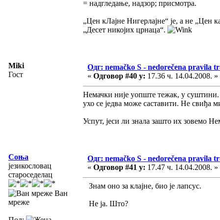
= надгледање, надзор; присмотра.
„Цен кЛајне Нигерлајне“ је, а не „Цен к
„Десет никојих црнаца“.
Miki
Одг: nemačko S - nedorečena pravila tra
Гост
«
Одговор #40 у:
17.36 ч. 14.04.2008. »
Немачки није уопште тежак, у суштини.
ухо се једва може саставити. Не свиђа ми
Успут, јеси ли знала зашто их зовемо Н
Соња
Одг: nemačko S - nedorečena pravila tra
језикословац
«
Одговор #41 у:
17.47 ч. 14.04.2008. »
староседелац
Знам оно за клајне, био је лапсус.
Ван
мреже
Не ја. Што?
Пол: