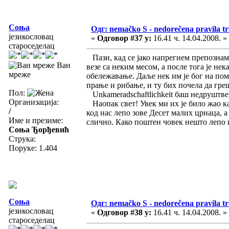
Соња
Одг: nemačko S - nedorečena pravila tra
језикословац
«
Одговор #37 у:
16.41 ч. 14.04.2008. »
староседелац
Пази, кад се јако напрегнем препознам 
Ван
везе са неким месом, а после тога је не
мреже
обележавање. Даље нек им је бог на пом
прање и рибање, и ту бих почела да гре
Пол:
Unkameradschaftlichkeit баш недруштве
Организација:
Наопак свет! Увек ми их је било жао кад
/
код нас лепо зове Десет малих црнаца, а 
Име и презиме:
слично. Како поштен човек нешто лепо 
Соња Ђорђевић
Струка:
Поруке: 1.404
Соња
Одг: nemačko S - nedorečena pravila tra
језикословац
«
Одговор #38 у:
16.41 ч. 14.04.2008. »
староседелац