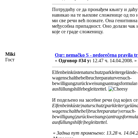
Потрудићу се да пронађем књигу и даћу 
навикао на те њихове сложенице од по н
ми све речи већ познате. Она генитивна 
међусобна припадност. Оно долази чак и
које се граде сложеницу.
Miki
Одг: nemačko S - nedorečena pravila tra
Гост
«
Одговор #34 у:
12.47 ч. 14.04.2008. »
Elfenbeinküstenaturschutzparkleitergelände-
wagenschalthebelbruchreparaturversuch-
bewilligungzurückweisungsantragsformular
ausfüllungshilfebegleitzettel.
И подељено на засебне речи (од којих се 
Elfenbeinküste|naturschutz|parkleiter|gelän
wagenschalthebel|bruchreparatur|versuch-
bewilligung|zurückweisungs|antragsformula
ausfüllungshilfe|begleitzettel.
«
Задњи пут промењено: 13.28 ч. 14.04.2