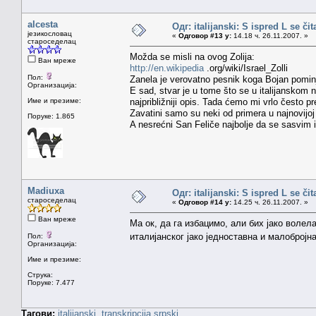
alcesta
Одг: italijanski: S ispred L se či
језикословац
«
Одговор #13 у:
14.18 ч. 26.11.2007. »
староседелац
Možda se misli na ovog Zolija:
Ван мреже
http://en.wikipedia
.org/wiki/Israel_Zolli
Пол:
Zanela je verovatno pesnik koga Bojan pomin
Организација:
E sad, stvar je u tome što se u italijanskom
Име и презиме:
najpribližniji opis. Tada ćemo mi vrlo često p
Zavatini samo su neki od primera u najnovijoj I
Поруке: 1.865
A nesrećni San Feliče najbolje da se sasvim
Madiuxa
Одг: italijanski: S ispred L se či
староседелац
«
Одговор #14 у:
14.25 ч. 26.11.2007. »
Ван мреже
Ма ок, да га избацимо, али бих јако волел
италијанског јако једноставна и малобројна
Пол:
Организација:
Име и презиме:
Струка:
Поруке: 7.477
Тагови:
italijanski
transkripcija
srpski