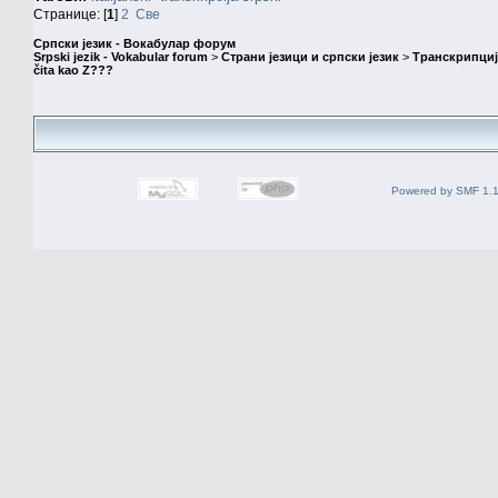
Странице: [
1
]
2
Све
Српски језик - Вокабулар форум
Srpski jezik - Vokabular forum
>
Страни језици и српски језик
>
Транскрипциј
čita kao Z???
Powered by SMF 1.