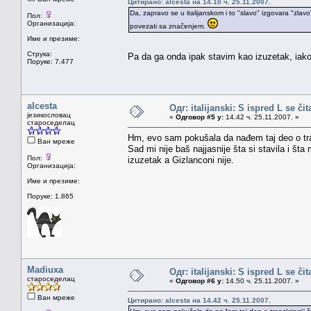
Цитирано: alcesta на 14.10 ч. 25.11.2007.
Da, zapravo se u italijanskom i to "slavo" izgovara "zlavo
Пол:
Организација:
povezati sa značenjem.
Име и презиме:
Струка:
Pa da ga onda ipak stavim kao izuzetak, ia
Поруке: 7.477
alcesta
Одг: italijanski: S ispred L se či
језикословац
«
Одговор #5 у:
14.42 ч. 25.11.2007. »
староседелац
Hm, evo sam pokušala da nađem taj deo o trans
Ван мреже
Sad mi nije baš najjasnije šta si stavila i št
Пол:
izuzetak a Gizlanconi nije.
Организација:
Име и презиме:
Поруке: 1.865
Madiuxa
Одг: italijanski: S ispred L se či
староседелац
«
Одговор #6 у:
14.50 ч. 25.11.2007. »
Ван мреже
Цитирано: alcesta на 14.42 ч. 25.11.2007.