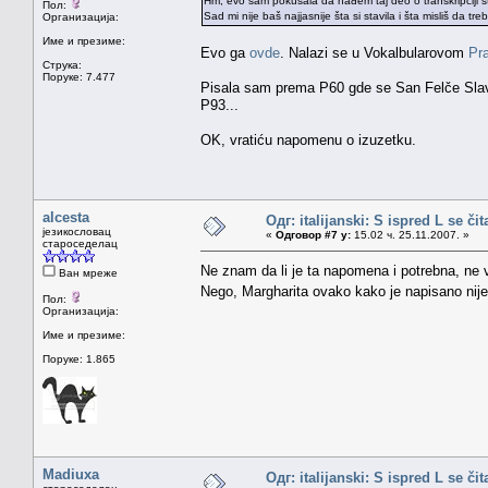
Hm, evo sam pokušala da nađem taj deo o transkripciji što
Пол:
Sad mi nije baš najjasnije šta si stavila i šta misliš da 
Организација:
Име и презиме:
Evo ga
ovde
. Nalazi se u Vokalbularovom
Pr
Струка:
Поруке: 7.477
Pisala sam prema P60 gde se San Felče Slav
P93...
OK, vratiću napomenu o izuzetku.
alcesta
Одг: italijanski: S ispred L se či
језикословац
«
Одговор #7 у:
15.02 ч. 25.11.2007. »
староседелац
Ne znam da li je ta napomena i potrebna, ne v
Ван мреже
Nego, Margharita ovako kako je napisano nije 
Пол:
Организација:
Име и презиме:
Поруке: 1.865
Madiuxa
Одг: italijanski: S ispred L se či