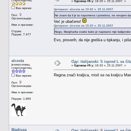
староседелац
«
Одговор #8 у:
18.29 ч. 25.11.2007. »
Ван мреже
Цитирано: alcesta на 15.02 ч. 25.11.2007.
Пол:
Ne znam da li je ta napomena i potrebna, ne verujem da se
Организација:
Već je ubačeno!
Име и презиме:
Цитирано: alcesta на 15.02 ч. 25.11.2007.
Струка:
Nego, Margharita ovako kako je napisano nije italijansko 
Поруке: 7.477
Evo, proverih, da nije greška u tipkanju, i pi
alcesta
Одг: italijanski: S ispred L se či
језикословац
«
Одговор #9 у:
18.33 ч. 25.11.2007. »
староседелац
Regina znači kraljica, misli se na kraljicu Ma
Ван мреже
Пол:
Организација:
Име и презиме:
Поруке: 1.865
Madiuxa
Одг: italijanski: S ispred L se či