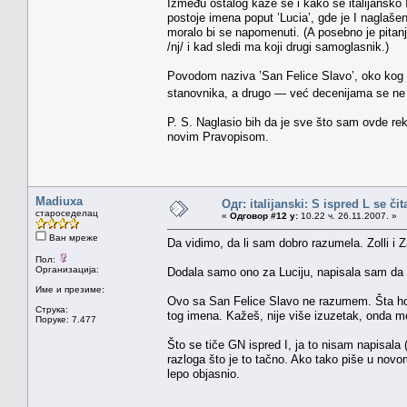
Između ostalog kaže se i kako se italijansko 
postoje imena poput ’Lucia’, gde je I naglaše
moralo bi se napomenuti. (A posebno je pitanj
/nj/ i kad sledi ma koji drugi samoglasnik.)
Povodom naziva ’San Felice Slavo’, oko kog j
stanovnika, a drugo — već decenijama se ne 
P. S. Naglasio bih da je sve što sam ovde re
novim Pravopisom.
Madiuxa
Одг: italijanski: S ispred L se či
староседелац
«
Одговор #12 у:
10.22 ч. 26.11.2007. »
Ван мреже
Da vidimo, da li sam dobro razumela. Zolli i Za
Пол:
Организација:
Dodala samo ono za Luciju, napisala sam da s
Име и презиме:
Ovo sa San Felice Slavo ne razumem. Šta ho
Струка:
tog imena. Kažeš, nije više izuzetak, onda m
Поруке: 7.477
Što se tiče GN ispred I, ja to nisam napisala
razloga što je to tačno. Ako tako piše u novom
lepo objasnio.