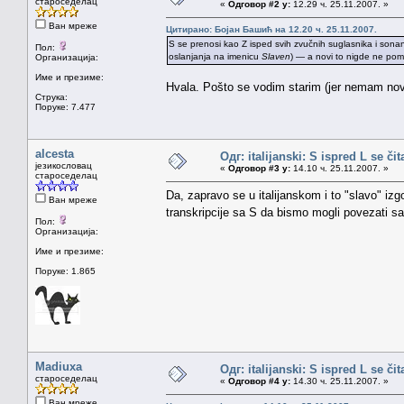
староседелац
«
Одговор #2 у:
12.29 ч. 25.11.2007. »
Ван мреже
Цитирано: Бојан Башић на 12.20 ч. 25.11.2007.
S se prenosi kao Z isped svih zvučnih suglasnika i sonana
Пол:
oslanjanja na imenicu
Slaven
) — a novi to nigde ne pomi
Организација:
Име и презиме:
Hvala. Pošto se vodim starim (jer nemam nov
Струка:
Поруке: 7.477
alcesta
Одг: italijanski: S ispred L se či
језикословац
«
Одговор #3 у:
14.10 ч. 25.11.2007. »
староседелац
Da, zapravo se u italijanskom i to "slavo" izg
Ван мреже
transkripcije sa S da bismo mogli povezati 
Пол:
Организација:
Име и презиме:
Поруке: 1.865
Madiuxa
Одг: italijanski: S ispred L se či
староседелац
«
Одговор #4 у:
14.30 ч. 25.11.2007. »
Ван мреже