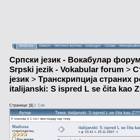
ПОЧЕТНА
ПОМОЋ
ПРЕТРАГА ФОРУМА
КАЛЕНДАР
ТАГОВИ
ПРИЈАВЉИВА
Српски језик - Вокабулар фору
Srpski jezik - Vokabular forum
>
С
језик
>
Транскрипција страних р
italijanski: S ispred L se čita kao 
Странице: [
1
]
2
Све
Аутор
Тема: italijanski: S ispred L se čita kao 
0 чланова и 1 гост прегледају ову тему.
Madiuxa
italijanski: S ispred L se čita k
староседелац
«
у:
10.41 ч. 25.11.2007. »
Ван мреже