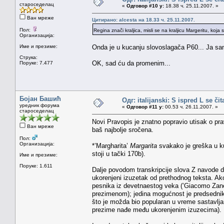
староседелац
«
Одговор #10 у:
18.38 ч. 25.11.2007. »
Ван мреже
Цитирано: alcesta на 18.33 ч. 25.11.2007.
Пол:
Regina znači kraljica, misli se na kraljicu Margeritu, koj
Организација:
Име и презиме:
Onda je u kucanju slovoslagača P60... Ja sam
Струка:
OK, sad ću da promenim...
Поруке: 7.477
Бојан Башић
Одг: italijanski: S ispred L se či
уредник форума
«
Одговор #11 у:
00.53 ч. 26.11.2007. »
староседелац
Novi Pravopis je znatno popravio utisak o pravi
Ван мреже
baš najbolje sročena.
Пол:
Организација:
*’Margharita’
Margarita
svakako je greška u ku
stoji u tački 170b).
Име и презиме:
Поруке: 1.611
Dalje povodom transkripcije slova Z navode da 
ukorenjeni izuzetak od prethodnog teksta. Ak
pesnika iz devetnaestog veka (’Giacomo Zanella
prezimenom); jedina mogućnost je predsednik 
što je možda bio popularan u vreme sastavlja
prezime nađe među ukorenjenim izuzecima).