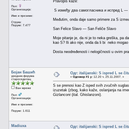
Pravopis kaže:
Пол:
Организација:
S између два самогласника и испред L 
Име и презиме:
Međutim, onda daje samo primere za S između
Струка:
Поруке: 7.477
San Felice Slavo — San Feliče Slavo
Moje pitanje je, da ni je to neka greška, pa
kao S? Ili ako nije, onda da li bi neko mogao
Dosta neodređenosti i nelogičnosti u ovim pra
Бојан Башић
Одг: italijanski: S ispred L se či
уредник форума
«
Одговор #1 у:
12.20 ч. 25.11.2007. »
староседелац
S se prenosi kao Z isped svih zvučnih suglasn
Ван мреже
izuzetak (zbog, kako kaže, oslanjanja na im
Gizlanconi
(ital. Ghislanzoni).
Пол:
Организација:
Име и презиме:
Поруке: 1.611
Madiuxa
Одг: italijanski: S ispred L se či