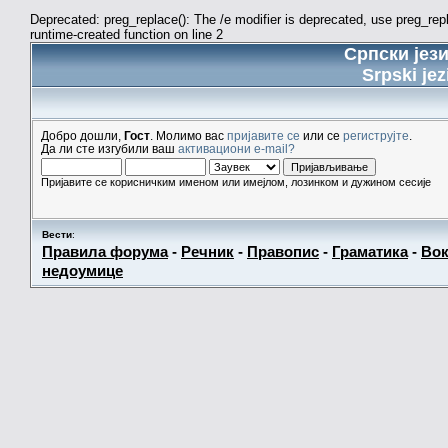
Deprecated: preg_replace(): The /e modifier is deprecated, use preg_re
runtime-created function on line 2
Српски јез
Srpski jez
Добро дошли,
Гост
. Молимо вас
пријавите се
или се
региструјте
.
Да ли сте изгубили ваш
активациони e-mail?
Пријавите се корисничким именом или имејлом, лозинком и дужином сесије
Вести
:
Правила форума
-
Речник
-
Правопис
-
Граматика
-
Вок
недоумице