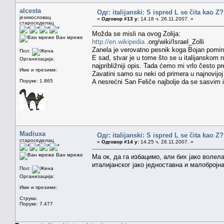
alcesta
Одг: italijanski: S ispred L se čita kao Z
језикословац
«
Одговор #13 у:
14.18 ч. 26.11.2007. »
староседелац
Možda se misli na ovog Zolija:
Ван мреже
http://en.wikipedia
.org/wiki/Israel_Zolli
Zanela je verovatno pesnik koga Bojan pomin
Пол:
E sad, stvar je u tome što se u italijanskom
Организација:
najpribližniji opis. Tada ćemo mi vrlo često p
Име и презиме:
Zavatini samo su neki od primera u najnovijoj I
Поруке: 1.865
A nesrećni San Feliče najbolje da se sasvim
Madiuxa
Одг: italijanski: S ispred L se čita kao Z
староседелац
«
Одговор #14 у:
14.25 ч. 26.11.2007. »
Ван мреже
Ма ок, да га избацимо, али бих јако волел
италијанског јако једноставна и малобројна
Пол:
Организација:
Име и презиме:
Струка:
Поруке: 7.477