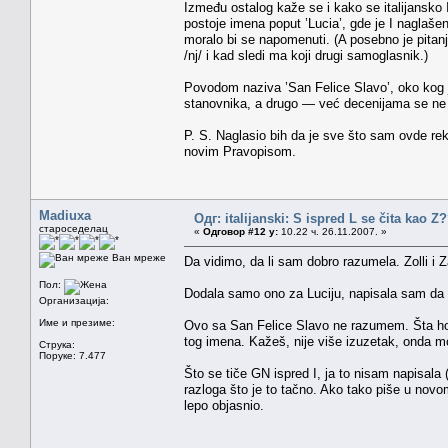
Između ostalog kaže se i kako se italijansko 
postoje imena poput ’Lucia’, gde je I naglaše
moralo bi se napomenuti. (A posebno je pitanj
/nj/ i kad sledi ma koji drugi samoglasnik.)
Povodom naziva ’San Felice Slavo’, oko kog j
stanovnika, a drugo — već decenijama se ne 
P. S. Naglasio bih da je sve što sam ovde re
novim Pravopisom.
Madiuxa
Одг: italijanski: S ispred L se čita kao Z
староседелац
«
Одговор #12 у:
10.22 ч. 26.11.2007. »
Ван мреже
Da vidimo, da li sam dobro razumela. Zolli i Za
Пол:
Dodala samo ono za Luciju, napisala sam da s
Организација:
Име и презиме:
Ovo sa San Felice Slavo ne razumem. Šta ho
tog imena. Kažeš, nije više izuzetak, onda m
Струка:
Поруке: 7.477
Što se tiče GN ispred I, ja to nisam napisala
razloga što je to tačno. Ako tako piše u novom
lepo objasnio.