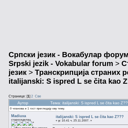
Српски језик - Вокабулар фору
Srpski jezik - Vokabular forum
>
С
језик
>
Транскрипција страних р
italijanski: S ispred L se čita kao 
Странице: [
1
]
2
Све
Аутор
Тема: italijanski: S ispred L se čita kao 
0 чланова и 1 гост прегледају ову тему.
Madiuxa
italijanski: S ispred L se čita kao Z???
староседелац
«
у:
10.41 ч. 25.11.2007. »
Ван мреже