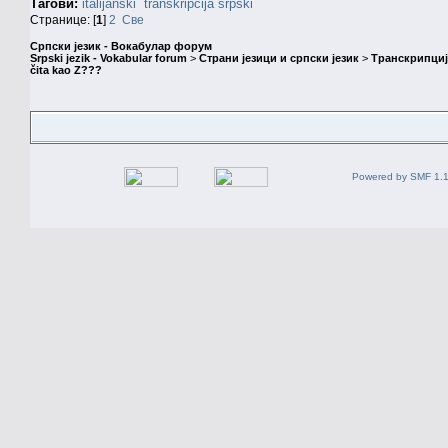
Тагови:
italijanski
transkripcija
srpski
Странице: [
1
]
2
Све
Српски језик - Вокабулар форум
Srpski jezik - Vokabular forum
>
Страни језици и српски језик
>
Транскрипциј
čita kao Z???
Powered by SMF 1.