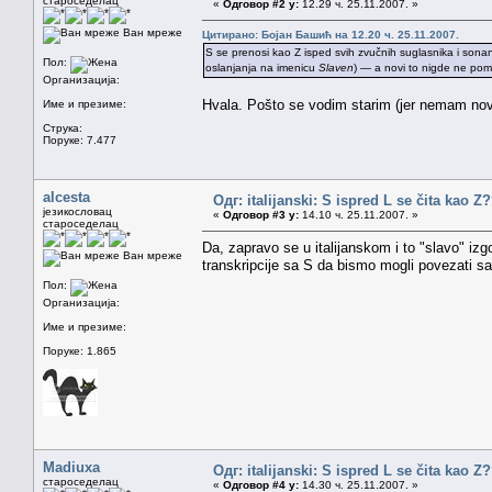
староседелац
«
Одговор #2 у:
12.29 ч. 25.11.2007. »
Ван мреже
Цитирано: Бојан Башић на 12.20 ч. 25.11.2007.
S se prenosi kao Z isped svih zvučnih suglasnika i sonana
Пол:
oslanjanja na imenicu
Slaven
) — a novi to nigde ne pomi
Организација:
Hvala. Pošto se vodim starim (jer nemam nov
Име и презиме:
Струка:
Поруке: 7.477
alcesta
Одг: italijanski: S ispred L se čita kao Z
језикословац
«
Одговор #3 у:
14.10 ч. 25.11.2007. »
староседелац
Da, zapravo se u italijanskom i to "slavo" izg
Ван мреже
transkripcije sa S da bismo mogli povezati 
Пол:
Организација:
Име и презиме:
Поруке: 1.865
Madiuxa
Одг: italijanski: S ispred L se čita kao Z
староседелац
«
Одговор #4 у:
14.30 ч. 25.11.2007. »