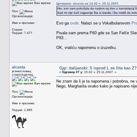
Ван мреже
Цитирано: alcesta на 14.42 ч. 25.11.2007.
Hm, evo sam pokušala da nađem taj deo o transkripciji što
Пол:
Sad mi nije baš najjasnije šta si stavila i šta misliš da 
Организација:
Evo ga
ovde
. Nalazi se u Vokalbularovom
Pr
Име и презиме:
Струка:
Pisala sam prema P60 gde se San Felče Slav
Поруке: 7.477
P93...
OK, vratiću napomenu o izuzetku.
alcesta
Одг: italijanski: S ispred L se čita kao Z
језикословац
«
Одговор #7 у:
15.02 ч. 25.11.2007. »
староседелац
Ne znam da li je ta napomena i potrebna, ne v
Ван мреже
Nego, Margharita ovako kako je napisano nije 
Пол:
Организација:
Име и презиме:
Поруке: 1.865