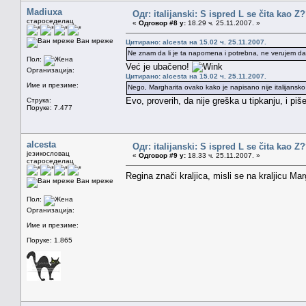
Madiuxa
Одг: italijanski: S ispred L se čita kao Z
староседелац
«
Одговор #8 у:
18.29 ч. 25.11.2007. »
Ван мреже
Цитирано: alcesta на 15.02 ч. 25.11.2007.
Ne znam da li je ta napomena i potrebna, ne verujem da se
Пол:
Već je ubačeno!
Организација:
Цитирано: alcesta на 15.02 ч. 25.11.2007.
Име и презиме:
Nego, Margharita ovako kako je napisano nije italijansko 
Evo, proverih, da nije greška u tipkanju, i pi
Струка:
Поруке: 7.477
alcesta
Одг: italijanski: S ispred L se čita kao Z
језикословац
«
Одговор #9 у:
18.33 ч. 25.11.2007. »
староседелац
Regina znači kraljica, misli se na kraljicu Ma
Ван мреже
Пол:
Организација:
Име и презиме:
Поруке: 1.865