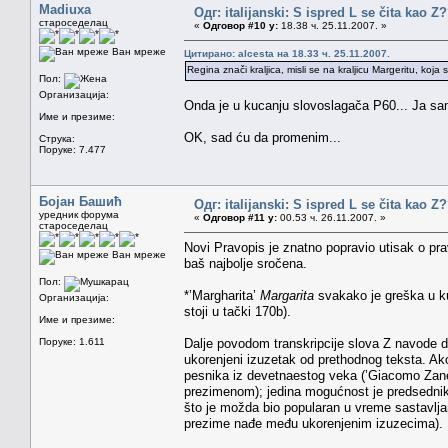
Madiuxa
Одг: italijanski: S ispred L se čita kao Z
староседелац
«
Одговор #10 у:
18.38 ч. 25.11.2007. »
Ван мреже
Цитирано: alcesta на 18.33 ч. 25.11.2007.
Regina znači kraljica, misli se na kraljicu Margeritu, koj
Пол:
Организација:
Onda je u kucanju slovoslagača P60... Ja sam
Име и презиме:
OK, sad ću da promenim...
Струка:
Поруке: 7.477
Бојан Башић
Одг: italijanski: S ispred L se čita kao Z
уредник форума
«
Одговор #11 у:
00.53 ч. 26.11.2007. »
староседелац
Novi Pravopis je znatno popravio utisak o pravi
Ван мреже
baš najbolje sročena.
Пол:
*’Margharita’
Margarita
svakako je greška u ku
Организација:
stoji u tački 170b).
Име и презиме:
Поруке: 1.611
Dalje povodom transkripcije slova Z navode da 
ukorenjeni izuzetak od prethodnog teksta. Ak
pesnika iz devetnaestog veka (’Giacomo Zanella
prezimenom); jedina mogućnost je predsednik 
što je možda bio popularan u vreme sastavlja
prezime nađe među ukorenjenim izuzecima).