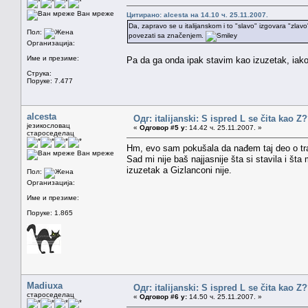
Ван мреже
Цитирано: alcesta на 14.10 ч. 25.11.2007.
Da, zapravo se u italijanskom i to "slavo" izgovara "zlavo
Пол:
povezati sa značenjem.
Организација:
Име и презиме:
Pa da ga onda ipak stavim kao izuzetak, ia
Струка:
Поруке: 7.477
alcesta
Одг: italijanski: S ispred L se čita kao Z
језикословац
«
Одговор #5 у:
14.42 ч. 25.11.2007. »
староседелац
Hm, evo sam pokušala da nađem taj deo o trans
Ван мреже
Sad mi nije baš najjasnije šta si stavila i št
izuzetak a Gizlanconi nije.
Пол:
Организација:
Име и презиме:
Поруке: 1.865
Madiuxa
Одг: italijanski: S ispred L se čita kao Z
староседелац
«
Одговор #6 у:
14.50 ч. 25.11.2007. »