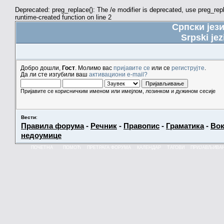
Deprecated: preg_replace(): The /e modifier is deprecated, use preg_re
runtime-created function on line 2
Српски јез
Srpski jez
Добро дошли,
Гост
. Молимо вас
пријавите се
или се
региструјте
.
Да ли сте изгубили ваш
активациони e-mail?
Пријавите се корисничким именом или имејлом, лозинком и дужином сесије
Вести
:
Правила форума
-
Речник
-
Правопис
-
Граматика
-
Вок
недоумице
ПОЧЕТНА
ПОМОЋ
ПРЕТРАГА ФОРУМА
КАЛЕНДАР
ТАГОВИ
ПРИЈАВЉИВА