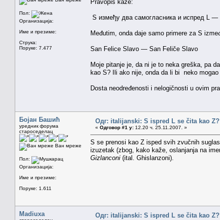
Pravopis kaže:
Пол:
S између два самогласника и испред L 
Организација:
Име и презиме:
Međutim, onda daje samo primere za S između
Струка:
Поруке: 7.477
San Felice Slavo — San Feliče Slavo
Moje pitanje je, da ni je to neka greška, pa
kao S? Ili ako nije, onda da li bi neko mogao
Dosta neodređenosti i nelogičnosti u ovim pra
Бојан Башић
Одг: italijanski: S ispred L se čita kao Z
уредник форума
«
Одговор #1 у:
12.20 ч. 25.11.2007. »
староседелац
S se prenosi kao Z isped svih zvučnih suglasn
Ван мреже
izuzetak (zbog, kako kaže, oslanjanja na im
Gizlanconi
(ital. Ghislanzoni).
Пол:
Организација:
Име и презиме:
Поруке: 1.611
Madiuxa
Одг: italijanski: S ispred L se čita kao Z