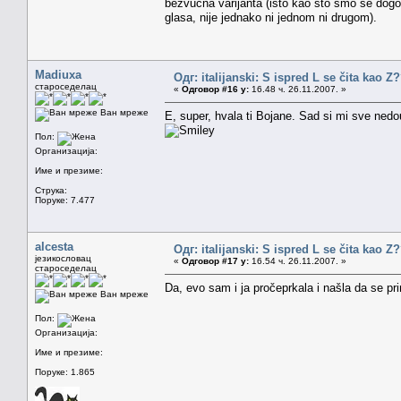
bezvučna varijanta (isto kao što smo se dogov
glasa, nije jednako ni jednom ni drugom).
Madiuxa
Одг: italijanski: S ispred L se čita kao Z
староседелац
«
Одговор #16 у:
16.48 ч. 26.11.2007. »
Ван мреже
E, super, hvala ti Bojane. Sad si mi sve ne
Пол:
Организација:
Име и презиме:
Струка:
Поруке: 7.477
alcesta
Одг: italijanski: S ispred L se čita kao Z
језикословац
«
Одговор #17 у:
16.54 ч. 26.11.2007. »
староседелац
Da, evo sam i ja pročeprkala i našla da se pri
Ван мреже
Пол:
Организација:
Име и презиме:
Поруке: 1.865