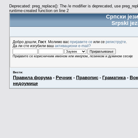
Deprecated: preg_replace(): The /e modifier is deprecated, use preg_re
runtime-created function on line 2
Српски јез
Srpski jez
Добро дошли,
Гост
. Молимо вас
пријавите се
или се
региструјте
.
Да ли сте изгубили ваш
активациони e-mail?
Пријавите се корисничким именом или имејлом, лозинком и дужином сесије
Вести
:
Правила форума
-
Речник
-
Правопис
-
Граматика
-
Вок
недоумице