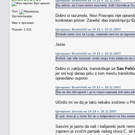
Цитирано: Brunichild на 10.22 ч. 26.11.2007.
Ван мреже
Da vidimo, da li sam dobro razumela. Zolli i Zanella je Col
Пол:
Dobro si razumela. Novi Pravopis nije opravd
Организација:
konkretan primer ’Zanella’ dao transkripciju
C
Име и презиме:
Поруке: 1.611
Цитирано: Brunichild на 10.22 ч. 26.11.2007.
Dodala samo ono za Luciju, napisala sam da se izgovara 
Jeste.
Цитирано: Brunichild на 10.22 ч. 26.11.2007.
Kažeš, nije više izuzetak, onda mogu li da zakljucim da 
Dobro si zaključila, transkribuje se
San Felič
jer oni koji danas pišu o tom mestu transkribuj
opravdano osporio.
Цитирано: Brunichild на 10.22 ч. 26.11.2007.
Što se tiče GN ispred I, ja to nisam napisala (niti tako pi
Učinilo mi se da je tako nekako sročeno u P6
Цитирано: alcesta на 14.18 ч. 26.11.2007.
E sad, stvar je u tome što se u italijanskom ne čita svako
Sasvim je jasno da naš i italijanski jezik nem
zapravo je zvučni parnjak našeg slova C, a