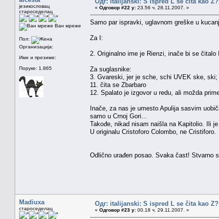
Одг: italijanski: S ispred L se čita kao Z
језикословац
«
Одговор #22 у:
23.56 ч. 28.11.2007. »
староседелац
Samo par ispravki, uglavnom greške u kucanj
Ван мреже
Za I:
Пол:
Организација:
2. Originalno ime je Rienzi, inače bi se čitalo 
Име и презиме:
Поруке: 1.865
Za suglasnike:
3. Gvareski, jer je sche, schi UVEK ske, ski;
11. čita se Zbarbaro
12. Spalato je izgovor u redu, ali možda primer
Inače, za nas je umesto Apulija sasvim uobiča
samo u Crnoj Gori...
Takođe, nikad nisam naišla na Kapitolio. Ili j
U originalu Cristoforo Colombo, ne Cristiforo.
Odlično urađen posao. Svaka čast! Stvarno si
Madiuxa
Одг: italijanski: S ispred L se čita kao Z
староседелац
«
Одговор #23 у:
00.18 ч. 29.11.2007. »