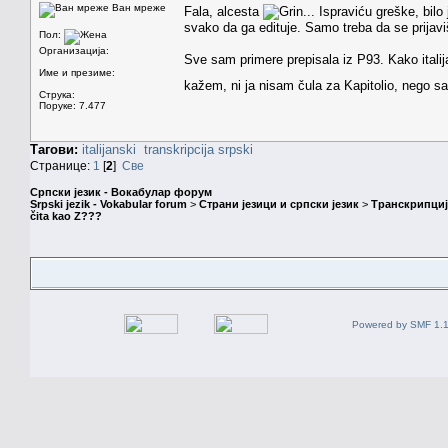
Ван мреже
Fala, alcesta
... Ispraviću greške, bil
svako da ga edituje. Samo treba da se prijavi
Пол:
Организација:
Sve sam primere prepisala iz P93. Kako ital
Име и презиме:
kažem, ni ja nisam čula za Kapitolio, nego s
Струка:
Поруке: 7.477
Тагови:
italijanski
transkripcija
srpski
Странице:
1
[
2
]
Све
Српски језик - Вокабулар форум
Srpski jezik - Vokabular forum
>
Страни језици и српски језик
>
Транскрипциј
čita kao Z???
Powered by SMF 1.