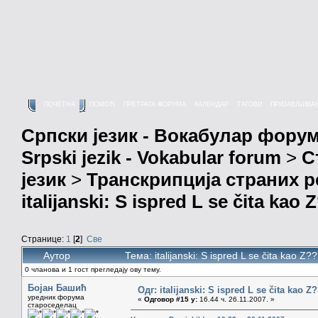
ПОЧЕТНА
ПОМОЋ
ПРЕТРАГА ФОРУМА
КАЛЕНДАР
ТАГОВИ
ПРИЈАВЉИВА
Српски језик - Вокабулар фору
Srpski jezik - Vokabular forum
>
С
језик
>
Транскрипција страних р
italijanski: S ispred L se čita kao 
Странице:
1
[
2
]
Све
Аутор
Тема: italijanski: S ispred L se čita kao 
0 чланова и 1 гост прегледају ову тему.
Бојан Башић
Одг: italijanski: S ispred L se čita kao Z
уредник форума
«
Одговор #15 у:
16.44 ч. 26.11.2007. »
староседелац