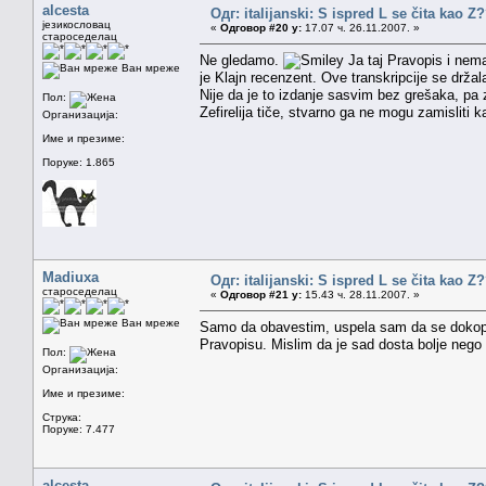
alcesta
Одг: italijanski: S ispred L se čita kao Z
језикословац
«
Одговор #20 у:
17.07 ч. 26.11.2007. »
староседелац
Ne gledamo.
Ja taj Pravopis i nema
Ван мреже
je Klajn recenzent. Ove transkripcije se držala
Nije da je to izdanje sasvim bez grešaka, pa za
Пол:
Zefirelija tiče, stvarno ga ne mogu zamisliti ka
Организација:
Име и презиме:
Поруке: 1.865
Madiuxa
Одг: italijanski: S ispred L se čita kao Z
староседелац
«
Одговор #21 у:
15.43 ч. 28.11.2007. »
Ван мреже
Samo da obavestim, uspela sam da se dokopam
Pravopisu. Mislim da je sad dosta bolje nego s
Пол:
Организација:
Име и презиме:
Струка:
Поруке: 7.477
alcesta