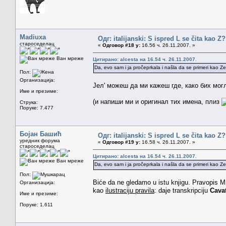
Madiuxa
Одг: italijanski: S ispred L se čita kao Z
староседелац
«
Одговор #18 у:
16.56 ч. 26.11.2007. »
Ван мреже
Цитирано: alcesta на 16.54 ч. 26.11.2007.
Da, evo sam i ja pročeprkala i našla da se primeri kao Zen
Пол:
Организација:
Јел' можеш да ми кажеш где, како бих мо
Име и презиме:
(и напиши ми и оригинал тих имена, плиз
Струка:
Поруке: 7.477
Бојан Башић
Одг: italijanski: S ispred L se čita kao Z
уредник форума
«
Одговор #19 у:
16.58 ч. 26.11.2007. »
староседелац
Цитирано: alcesta на 16.54 ч. 26.11.2007.
Ван мреже
Da, evo sam i ja pročeprkala i našla da se primeri kao Zen
Пол:
Biće da ne gledamo u istu knjigu. Pravopis M
Организација:
kao
ilustraciju pravila
: daje transkripciju
Cavat
Име и презиме:
Поруке: 1.611