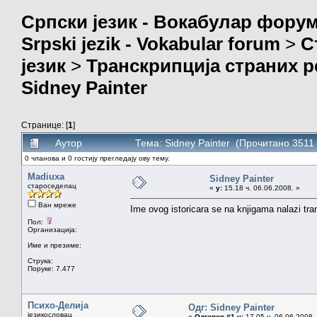
Српски језик - Вокабулар фору
Srpski jezik - Vokabular forum
>
С
језик
>
Транскрипција страних р
Sidney Painter
Странице: [
1
]
Аутор
Тема: Sidney Painter (Прочитано 3511 
0 чланова и 0 гостију прегледају ову тему.
Madiuxa
Sidney Painter
староседелац
«
у:
15.18 ч. 06.06.2008. »
Ван мреже
Ime ovog istoricara se na knjigama nalazi tra
Пол:
Организација:
Име и презиме:
Струка:
Поруке: 7.477
Психо-Делија
Одг: Sidney Painter
језикословац
«
Одговор #1 у:
17.05 ч. 06.06.2008.