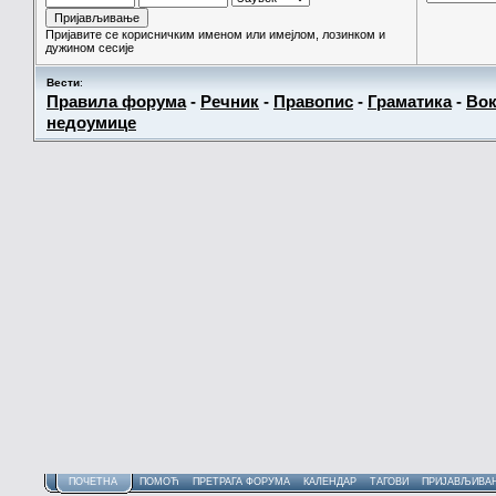
Пријавите се корисничким именом или имејлом, лозинком и
дужином сесије
Вести
:
Правила форума
-
Речник
-
Правопис
-
Граматика
-
Вок
недоумице
ПОЧЕТНА
ПОМОЋ
ПРЕТРАГА ФОРУМА
КАЛЕНДАР
ТАГОВИ
ПРИЈАВЉИВА