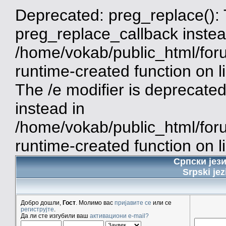
Deprecated: preg_replace(): 
preg_replace_callback instea
/home/vokab/public_html/for
runtime-created function on 
The /e modifier is deprecate
instead in
/home/vokab/public_html/for
runtime-created function on l
Српски јез
Srpski jez
Добро дошли,
Гост
. Молимо вас
пријавите се
или се
региструјте
.
Да ли сте изгубили ваш
активациони e-mail?