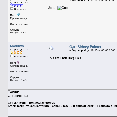
староседелац
Јеси.
Ван мреже
Пол:
Организација:
Име и презиме:
Струка:
Поруке: 1.457
Madiuxa
Одг: Sidney Painter
староседелац
«
Одговор #2 у:
18.15 ч. 06.06.2008.
Ван мреже
To sam i mislila:) Fala.
Пол:
Организација:
Име и презиме:
Струка:
Поруке: 7.477
Тагови:
Странице: [
1
]
Српски језик - Вокабулар форум
Srpski jezik - Vokabular forum
>
Страни језици и српски језик
>
Транскрипциј