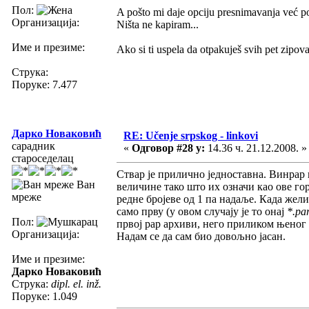
Пол:
A pošto mi daje opciju presnimavanja već posto
Организација:
Ništa ne kapiram...
Име и презиме:
Ako si ti uspela da otpakuješ svih pet zipov
Струка:
Поруке: 7.477
Дарко Новаковић
RE: Učenje srpskog - linkovi
сарадник
«
Одговор #28 у:
14.36 ч. 21.12.2008. »
староседелац
Ствар је прилично једноставна. Винрар 
Ван
величине тако што их означи као ове горе
мреже
редне бројеве од 1 па надаље. Када жел
само прву (у овом случају је то онај
*.par
Пол:
првој рар архиви, него приликом њеног р
Организација:
Надам се да сам био довољно јасан.
Име и презиме:
Дарко Новаковић
Струка:
dipl. el. inž.
Поруке: 1.049