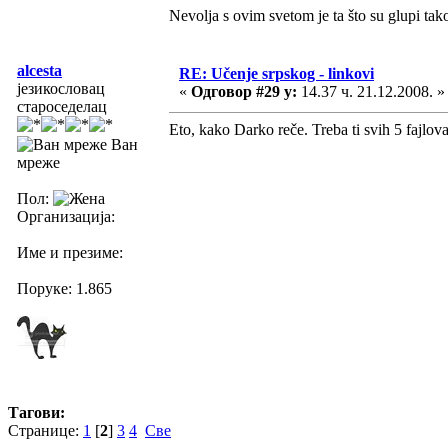
Nevolja s ovim svetom je ta što su glupi tak
alcesta
RE: Učenje srpskog - linkovi
језикословац
«
Одговор #29 у:
14.37 ч. 21.12.2008. »
староседелац
Eto, kako Darko reče. Treba ti svih 5 fajlov
Ван
мреже
Пол:
Организација:
Име и презиме:
Поруке: 1.865
Тагови:
Странице:
1
[
2
]
3
4
Све