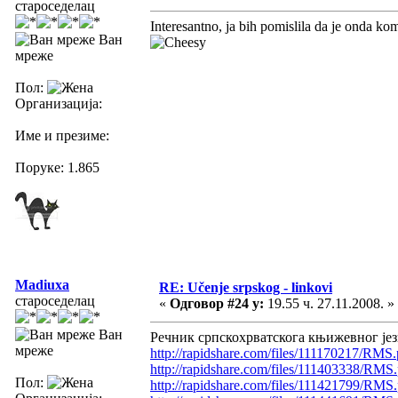
староседелац
Interesantno, ja bih pomislila da je onda kom
Ван
мреже
Пол:
Организација:
Име и презиме:
Поруке: 1.865
Madiuxa
RE: Učenje srpskog - linkovi
староседелац
«
Одговор #24 у:
19.55 ч. 27.11.2008. »
Ван
Речник српскохрватскога књижевног језик
мреже
http://rapidshare.com/files/111170217/RMS.p
http://rapidshare.com/files/111403338/RMS.
Пол:
http://rapidshare.com/files/111421799/RMS.