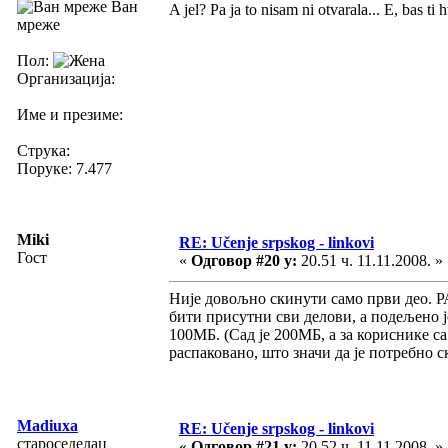
Ван
A jel? Pa ja to nisam ni otvarala... E, bas t
мреже
Пол:
Организација:
Име и презиме:
Струка:
Поруке: 7.477
Miki
RE: Učenje srpskog - linkovi
Гост
«
Одговор #20 у:
20.51 ч. 11.11.2008. »
Није довољно скинути само први део. Р
бити присутни сви делови, а подељено ј
100МБ. (Сад је 200МБ, а за кориснике 
распаковано, што значи да је потребно 
Madiuxa
RE: Učenje srpskog - linkovi
староседелац
«
Одговор #21 у:
20.52 ч. 11.11.2008. »