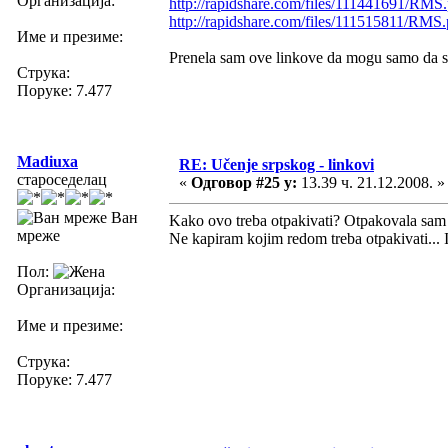
Организација:
http://rapidshare.com/files/111441691/RMS.
http://rapidshare.com/files/111515811/RMS.p
Име и презиме:
Prenela sam ove linkove da mogu samo da se
Струка:
Поруке: 7.477
Madiuxa
RE: Učenje srpskog - linkovi
староседелац
«
Одговор #25 у:
13.39 ч. 21.12.2008. »
Ван
Kako ovo treba otpakivati? Otpakovala sam pr
мреже
Ne kapiram kojim redom treba otpakivati... I
Пол:
Организација:
Име и презиме:
Струка:
Поруке: 7.477