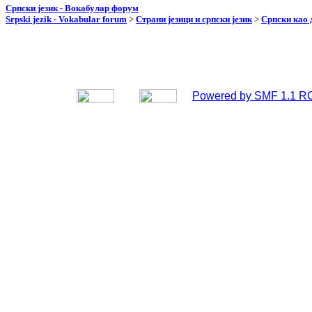
Српски језик - Вокабулар форум
Srpski jezik - Vokabular forum
>
Страни језици и српски језик
>
Српски као 
Powered by SMF 1.1 R