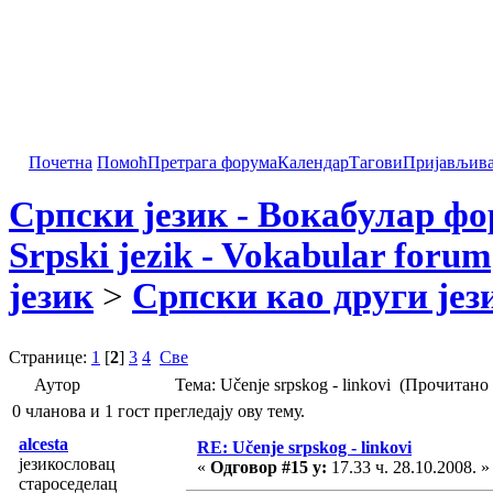
Почетна
Помоћ
Претрага форума
Календар
Тагови
Пријављив
Српски језик - Вокабулар ф
Srpski jezik - Vokabular forum
језик
>
Српски као други јез
Странице:
1
[
2
]
3
4
Све
Аутор
Тема: Učenje srpskog - linkovi (Прочитано
0 чланова и 1 гост прегледају ову тему.
alcesta
RE: Učenje srpskog - linkovi
језикословац
«
Одговор #15 у:
17.33 ч. 28.10.2008. »
староседелац