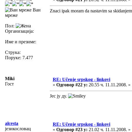
Ван
Znaci ipak moram da nastavim sa skidanjem.
мреже
Пол:
Организација:
Име и презиме:
Струка:
Поруке: 7.477
Miki
RE: Učenje srpskog - linkovi
Гост
«
Одговор #22 у:
20.55 ч. 11.11.2008. »
Јес ју ду.
alcesta
RE: Učenje srpskog - linkovi
језикословац
«
Одговор #23 у:
21.02 ч. 11.11.2008. »