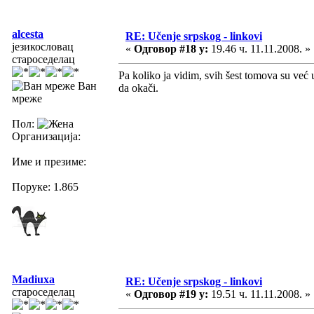
alcesta
RE: Učenje srpskog - linkovi
језикословац
«
Одговор #18 у:
19.46 ч. 11.11.2008. »
староседелац
Pa koliko ja vidim, svih šest tomova su već
Ван
da okači.
мреже
Пол:
Организација:
Име и презиме:
Поруке: 1.865
Madiuxa
RE: Učenje srpskog - linkovi
староседелац
«
Одговор #19 у:
19.51 ч. 11.11.2008. »