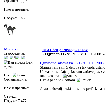
Организација:
Име и презиме:
Поруке: 1.865
Madiuxa
RE: Učenje srpskog - linkovi
староседелац
«
Одговор #17 у:
19.12 ч. 11.11.2008. »
Ван
Цитирано: alcesta на 18.12 ч. 11.11.2008.
мреже
Skinula sam svih 5 delova i tek onda ustanov
U svakom slučaju, jako sam zadovoljna, sve 
Пол:
bibliotekama...
Организација:
Hvala puno još jednom.
Име и презиме:
A sto je dovoljno skinuti samo prvi? Ja sam 
Струка:
Поруке: 7.477