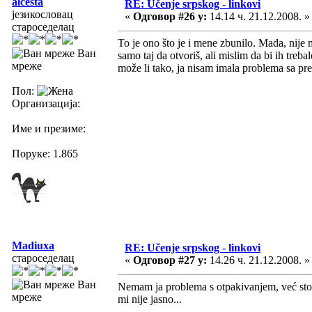
alcesta
RE: Učenje srpskog - linkovi
језикословац
«
Одговор #26 у:
14.14 ч. 21.12.2008. »
староседелац
To je ono što je i mene zbunilo. Mada, nije m
Ван
samo taj da otvoriš, ali mislim da bi ih tre
мреже
može li tako, ja nisam imala problema sa p
Пол:
Организација:
Име и презиме:
Поруке: 1.865
Madiuxa
RE: Učenje srpskog - linkovi
староседелац
«
Одговор #27 у:
14.26 ч. 21.12.2008. »
Ван
Nemam ja problema s otpakivanjem, već sto n
мреже
mi nije jasno...