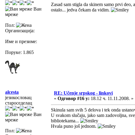
Zasad sam stigla da skinem samo prvi deo, a
Ван
ostalo... jedva čekam da vidim.
мреже
Пол:
Организација:
Име и презиме:
Поруке: 1.865
alcesta
RE: Učenje srpskog - linkovi
језикословац
«
Одговор #16 у:
18.12 ч. 11.11.2008. »
староседелац
Skinula sam svih 5 delova i tek onda ustanov
Ван
U svakom slučaju, jako sam zadovoljna, sve 
мреже
bibliotekama...
Hvala puno još jednom.
Пол: