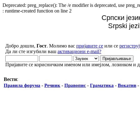
Deprecated: preg_replace(): The /e modifier is deprecated, use preg
: runtime-created function on line 2
Српски јези
Srpski jez
Добро дошли,
Гост
. Молимо вас
пријавите се
или се
региструј
Да ли сте изгубили ваш
активациони e-mail?
Пријавите се корисничким именом или имејлом, лозинком и 
Вести
:
Правила форума
-
Речник
-
Правопис
-
Граматика
-
Вокатив