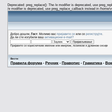
Deprecated: preg_replace(): The /e modifier is deprecated, use preg_re
/e modifier is deprecated, use preg_replace_callback instead in /home/
Добро дошли,
Гост
. Молимо вас
пријавите се
или се
региструјте
.
Да ли сте изгубили ваш
активациони e-mail?
Пријавите се корисничким именом или имејлом, лозинком и дужином сесије
Вести
:
Правила форума
-
Речник
-
Правопис
-
Граматика
-
Вок