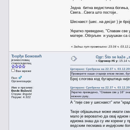
Једна битна ведистичка богиња, 
Свега...Свега што постоји..
Шеснаест (шес..на десјат ) је бр
Укратко преведено, "Спавам све у
матере..Обгрљен и ушушкан са с
«
Задњи пут промењено: 23.04 ч. 03.12.
Ђорђе Божовић
Одг: Što se kaže „
језикословац
«
Одговор #6 у:
15.14 ч.
староседелац
Цитирано: Сребрена на 22.37 ч. 03.12.20
Ван мреже
Проверите наше старије епске песме, бу
Пол:
Број слогова код бугарштица ниј
Организација:
Име и презиме:
Цитирано: Сребрена на 22.37 ч. 03.12.20
Đorđe Božović
Укратко преведено, "Спавам све у 16" з
Струка:
lingvist
нежних руку..
Поруке: 4.322
А "пије све у шеснаест" или "кра
Твоје објашњење може имати смис
мало је вероватно да овај идиом
идиома знаш да су им корени у п
ведским песмама и индијским бо