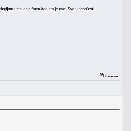
logijom ustaljenih fraza kao sto je ova: Sve u sesn`est!
Сачувана