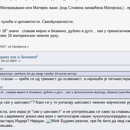
Материшвани или Материс вани..(код Словена запамћена Матерсва,) ..прик
ој пуноће и целовитости..Свеобухватности..
 16" значи ..спавам мирно и блажено, дубоко и дуго... као у пренаталн
вих 16 материнских нежних руку..
2007. од Сребрена
»
spava sve u šesnaest“
 04.12.2007. »
07.
гарштице..требало би да имају такође 16-ински метар.
е сталан — креће се од тринаест до осамнаест, а најчешћи је петнаестер
07.
начи ..спавам мирно и блажено, дубоко и дуго... као у пренаталном периоду..збринут,заш
де све у шеснаест"? Како се у то уклапају шеснаест нежних мајчинских 
ла, али израз је "све у шеснаест" и не употребљава се само за спавање 
 из савременог језика има везе с митологијом наших чукунчукунпредака 
растарој Индији? Ниједан.
Будимо реални, пре ће бити да овај с
гињама...