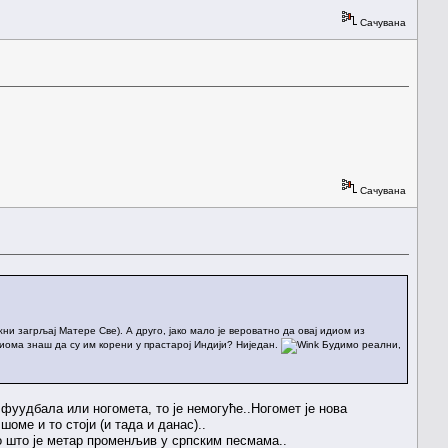
Сачувана
Сачувана
ни загрљај Матере Све). А друго, јако мало је вероватно да овај идиом из
иома знаш да су им корени у прастарој Индији? Ниједан.
Будимо реални,
фуудбала или ногомета, то је немогуће..Ногомет је нова
оме и то стоји (и тада и данас)..
ао што је метар променљив у српским песмама..