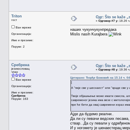
Triton
Одг: Što se kaže „
гост
«
Одговор #7 у:
18.26 ч.
Ван мреже
наших чукунчукунпредака
Mislis nasih Kurajbera
Организација:
Име и презиме:
Поруке: 2
Сребрена
Одг: Što se kaže „
језикословац
«
Одговор #8 у:
19.36 ч.
члан
Цитирано: Ђорђе Божовић на 15.14 ч. 04
Ван мреже
[
Организација:
А "пије све у шеснаест" или "краде све у
Име и презиме:
Сребрена
Твоје објашњење може имати смисла, али 
Поруке: 163
савременог језика има везе с митологиј
пре ће бити да овај савремени израз им
Ајде да будемо реални..
Да ли су певачи ведских песама,
ствар...Да су певали у одређеном
И у ногомету је шенаестерац мер