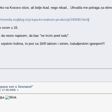
o na Kosovo stize, ali bolje ikad, nego nikad... Uhvatila me potraga za etimo
//mmmila.mojblog.rs/p-lupa-ko-maksim-po-diviziji/140440.html
)
 o ovom u 16.
da nesto napisem, da bas "ne trcim pred rudu".
skim kolima, to jest sa 16/8 taktom i sitnim, kaludjerskim igranjem!!!
spava sve u šesnaest“
. 17.09.2008. »
рофа
.