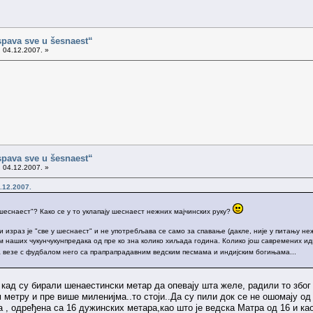
spava sve u šesnaest“
 04.12.2007. »
spava sve u šesnaest“
 04.12.2007. »
.12.2007.
 шеснаест"? Како се у то уклапају шеснаест нежних мајчинских руку?
израз је "све у шеснаест" и не употребљава се само за спавање (дакле, није у питању неж
ом наших чукунчукунпредака од пре ко зна колико хиљада година. Колико још савремених ид
а везе с фудбалом него са прапрапрадавним ведским песмама и индијским богињама...
 кад су бирали шенаестински метар да опевају шта желе, радили то због 
 метру и пре више миленијма..то стоји..Да су пили док се не ошомају од ш
а , одређена са 16 дужинских метара,као што је ведска Матра од 16 и к