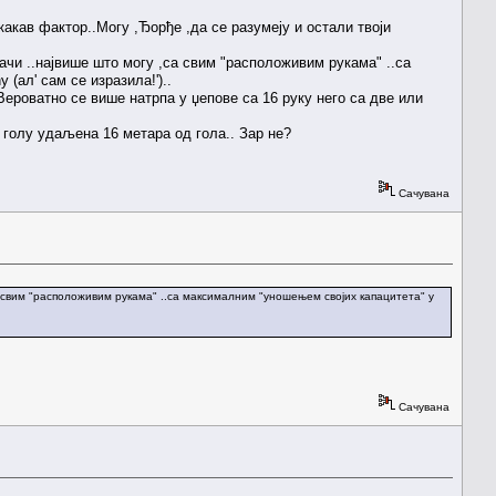
икакав фактор..Могу ,Ђорђе ,да се разумеју и остали твоји
начи ..највише што могу ,са свим "расположивим рукама" ..са
ал' сам се изразила!')..
Вероватно се више натрпа у џепове са 16 руку него са две или
а голу удаљена 16 метара од гола.. Зар не?
Сачувана
,са свим "расположивим рукама" ..са максималним "уношењем својих капацитета" у
Сачувана