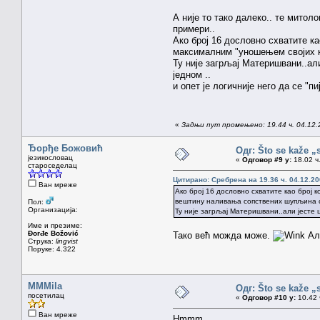
А није то тако далеко.. те митоло
примери..
Ако број 16 дословно схватите ка
максималним "уношењем својих к
Ту није загрљај Материшвани..али
једном ..
и опет је логичније него да се "
«
Задњи пут промењено: 19.44 ч. 04.12.
Ђорђе Божовић
Одг: Što se kaže „
језикословац
«
Одговор #9 у:
18.02 ч.
староседелац
Цитирано: Сребрена на 19.36 ч. 04.12.20
Ван мреже
Ако број 16 дословно схватите као број к
вештину наливања сопствених шупљина сп
Пол:
Организација:
Ту није загрљај Материшвани..али јесте ц
Име и презиме:
Đorđe Božović
Тако већ можда може.
Али
Струка:
lingvist
Поруке: 4.322
MMMila
Одг: Što se kaže „
посетилац
«
Одговор #10 у:
10.42 
Ван мреже
Hmmm...