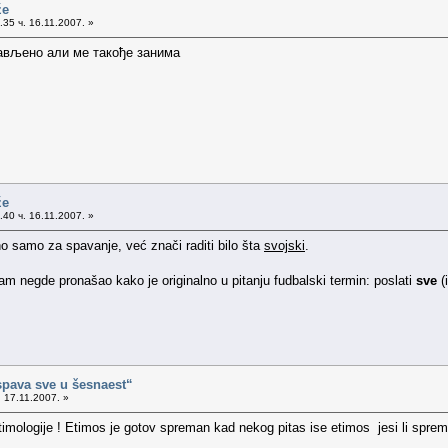
že
35 ч. 16.11.2007. »
тављено али ме такође занима
že
40 ч. 16.11.2007. »
 samo za spavanje, već znači raditi bilo šta
svojski
.
sam negde pronašao kako je originalno u pitanju fudbalski termin: poslati
sve
(
spava sve u šesnaest“
 17.11.2007. »
mologije ! Etimos je gotov spreman kad nekog pitas ise etimos jesi li spreman