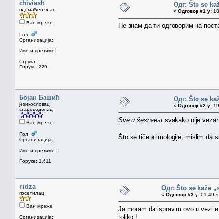
chiviash
Одг: Što se ka
одомаћен члан
«
Одговор #1 у:
18.
Ван мреже
Не знам да ти одговорим на пос
Пол:
Организација:
Име и презиме:
Струка:
Поруке: 229
Бојан Башић
Одг: Što se ka
језикословац
«
Одговор #2 у:
19.
староседелац
Sve u šesnaest
svakako nije vezano
Ван мреже
Пол:
Što se tiče etimologije, mislim da 
Организација:
Име и презиме:
Поруке: 1.611
nidza
Одг: Što se kaže „
посетилац
«
Одговор #3 у:
01.49 ч.
Ван мреже
Ja moram da ispravim ovo u vezi eti
toliko !
Организација: