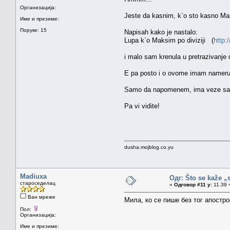
Организација:
Jeste da kasnim, k`o sto kasno Mark
Име и презиме:
Поруке: 15
Napisah kako je nastalo:
Lupa k`o Maksim po diviziji (
http:
i malo sam krenula u pretrazivanje
E pa posto i o ovome imam nameru 
Samo da napomenem, ima veze sa srp
Pa vi vidite!
dusha.mojblog.co.yu
Madiuxa
Одг: Što se kaže „
староседелац
«
Одговор #11 у:
11.39 ч
Ван мреже
Мила, ко се пише без тог апост
Пол:
Организација:
Име и презиме: