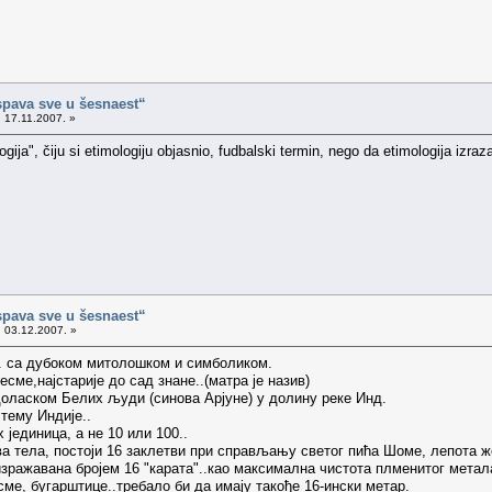
spava sve u šesnaest“
 17.11.2007. »
ologija", čiju si etimologiju objasnio, fudbalski termin, nego da etimologija
spava sve u šesnaest“
 03.12.2007. »
.. са дубоком митолошком и симболиком.
сме,најстарије до сад знане..(матра је назив)
оласком Белих људи (синова Арјуне) у долину реке Инд.
тему Индије..
 јединица, а не 10 или 100..
а тела, постоји 16 заклетви при справљању светог пића Шоме, лепота же
изражавана бројем 16 "карата"..као максимална чистота плменитог метал
ме, бугарштице..требало би да имају такође 16-ински метар.