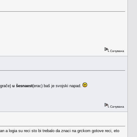
Сачувана
igrače)
u šesnaest
(erac) baš je svojski napad.
Сачувана
 a logia su reci sto bi trebalo da znaci na grckom gotove reci, eto