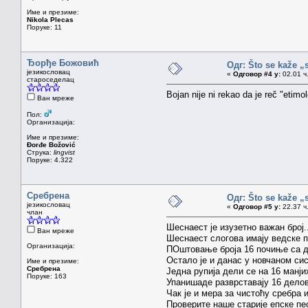
Име и презиме:
Nikola Plecas
Поруке: 11
Ђорђе Божовић
Одг: Što se kaže „
језикословац
«
Одговор #4 у:
02.01 ч.
староседелац
Bojan nije ni rekao da je reč "etim
Ван мреже
Пол:
Организација:
Име и презиме:
Đorđe Božović
Струка:
lingvist
Поруке: 4.322
Сребрена
Одг: Što se kaže „
језикословац
«
Одговор #5 у:
22.37 ч.
члан
Шеснаест је изузетно важан број
Ван мреже
Шеснаест слогова имају ведске пе
Организација:
ПОштовање броја 16 почиње са д
Остало је и данас у новчаном сис
Име и презиме:
Сребрена
Једна рупија дели се на 16 манјих
Поруке: 163
Упанишаде разврставају 16 делов
Чак је и мера за чистоћу сребра 
Проверите наше старије епске пес