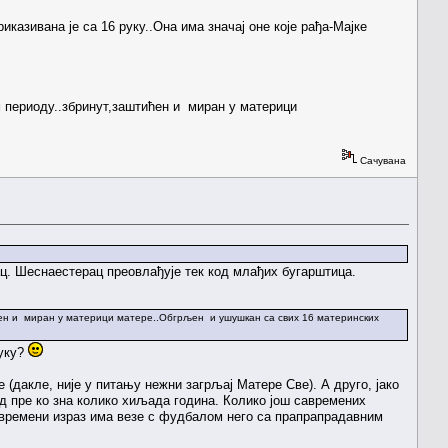
азивана је са 16 руку..Она има значај оне које рађа-Мајке
ом периоду..збринут,заштићен и миран у материци
Сачувана
ац. Шеснаестерац преовлађује тек код млађих бугарштица.
тићен и миран у материци матере..Обгрљен и ушушкан са свих 16 материнских
руку?
(дакле, није у питању нежни загрљај Матере Све). А друго, јако
од пре ко зна колико хиљада година. Колико још савремених
авремени израз има везе с фудбалом него са прапрапрадавним