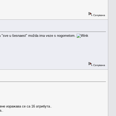
Сачувана
 izraza "sve u šesnaest" možda ima veze s nogometom.
Сачувана
не изражава се са 16 атрибута..
а..