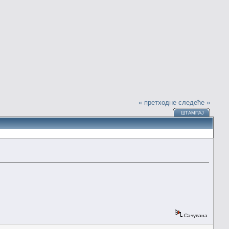
« претходне
следеће »
ШТАМПАЈ
Сачувана