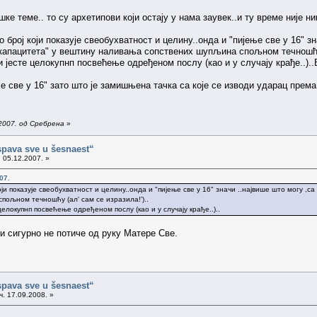
шке теме.. то су архетипови који остају у нама заувек..и ту време није н
о број који показује свеобухватност и целину..онда и "пијење све у 16" з
апацитета" у вештину наливања сопствених шупљина спољном течношћу (
 јесте целокупнп посвећење одређеном послу (као и у случају крађе..)..
пије све у 16" зато што је замишњена тачка са које се изводи ударац прем
2007. од Сребрена
»
spava sve u šesnaest“
 05.12.2007. »
07.
оји показује свеобухватност и целину..онда и "пијење све у 16" значи ..највише што могу 
ољном течношћу (ал' сам се изразила!')..
елокупнп посвећење одређеном послу (као и у случају крађе..)..
 сигурно не потиче од руку Матере Све.
spava sve u šesnaest“
ч. 17.09.2008. »