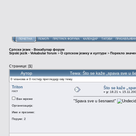
ПОЧЕТНА
ПОМОЋ
ПРЕТРАГА ФОРУМА
КАЛЕНДАР
ТАГОВИ
ПРИЈАВЉИВА
Српски језик - Вокабулар форум
Srpski jezik - Vokabular forum
>
О српском језику и култури
>
Порекло значе
Странице: [
1
]
Аутор
Тема: Što se kaže „spava sve u 
0 чланова и 0 гостију прегледају ову тему.
Triton
Što se kaže „spa
гост
«
у:
18.21 ч. 15.11.20
Ван мреже
"Spava sve u šesnaest"
Организација:
Име и презиме:
Поруке: 2