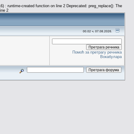
) : runtime-created function on line 2 Deprecated: preg_replace(): The
line 2
00.02 ч. 07.08.2026.
Помоћ за претрагу речника
Вокабулара