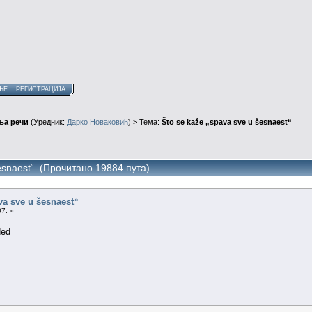
ЊЕ
РЕГИСТРАЦИЈА
ња речи
(Уредник:
Дарко Новаковић
) > Тема:
Što se kaže „spava sve u šesnaest“
šesnaest“ (Прочитано 19884 пута)
va sve u šesnaest“
07. »