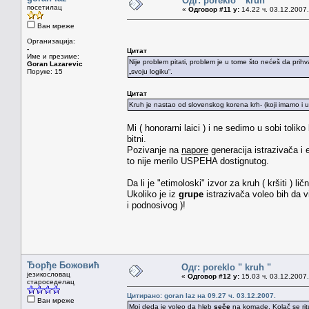
Одг: poreklo " kruh "
посетилац
«
Одговор #11 у:
14.22 ч. 03.12.2007.
Ван мреже
Организација:
-
Цитат
Име и презиме:
Nije problem pitati, problem je u tome što nećeš da prihv
Goran Lazarevic
Поруке: 15
„svoju logiku“.
Цитат
Kruh je nastao od slovenskog korena krh- (koji imamo i u 
Mi ( honorarni laici ) i ne sedimo u sobi toliko
bitni.
Pozivanje na
napore
generacija istrazivača i 
to nije merilo USPEHA dostignutog.
Da li je "etimoloski" izvor za kruh ( kršiti ) li
Ukoliko je iz
grupe
istrazivača voleo bih da v
i podnosivog )!
Ђорђе Божовић
Одг: poreklo " kruh "
језикословац
«
Одговор #12 у:
15.03 ч. 03.12.2007.
староседелац
Цитирано: goran laz на 09.27 ч. 03.12.2007.
Ван мреже
Moj deda je voleo da hleb
seče
na komade. Kolač se rit