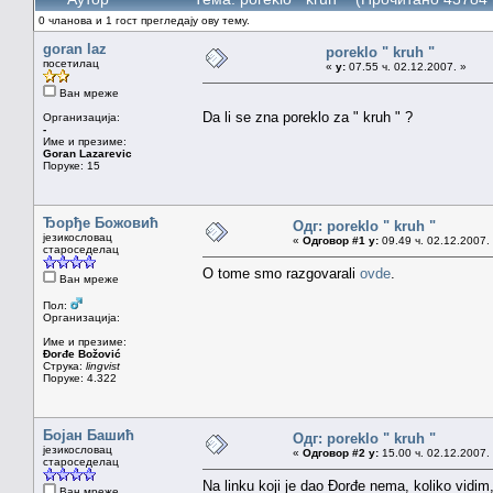
0 чланова и 1 гост прегледају ову тему.
goran laz
poreklo " kruh "
посетилац
«
у:
07.55 ч. 02.12.2007. »
Ван мреже
Da li se zna poreklo za " kruh " ?
Организација:
-
Име и презиме:
Goran Lazarevic
Поруке: 15
Ђорђе Божовић
Одг: poreklo " kruh "
језикословац
«
Одговор #1 у:
09.49 ч. 02.12.2007.
староседелац
O tome smo razgovarali
ovde
.
Ван мреже
Пол:
Организација:
Име и презиме:
Đorđe Božović
Струка:
lingvist
Поруке: 4.322
Бојан Башић
Одг: poreklo " kruh "
језикословац
«
Одговор #2 у:
15.00 ч. 02.12.2007.
староседелац
Na linku koji je dao Đorđe nema, koliko vidim,
Ван мреже