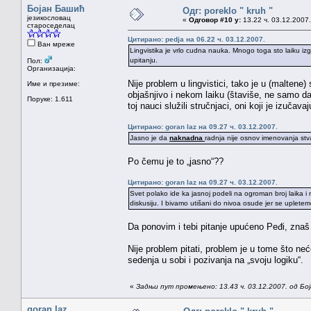
Бојан Башић
Одг: poreklo " kruh "
језикословац
«
Одговор #10 у:
13.22 ч. 03.12.2007.
староседелац
Цитирано: pedja на 06.22 ч. 03.12.2007.
Ван мреже
Lingvistika je vrlo cudna nauka. Mnogo toga sto laiku izg
upitanju.
Пол:
Организација:
Nije problem u lingvistici, tako je u (maltene
Име и презиме:
objašnjivo i nekom laiku (štaviše, ne samo da
Поруке: 1.611
toj nauci služili stručnjaci, oni koji je izuč
Цитирано: goran laz на 09.27 ч. 03.12.2007.
Jasno je da
naknadna
radnja nije osnov imenovanja stva
Po čemu je to „jasno“??
Цитирано: goran laz на 09.27 ч. 03.12.2007.
Svet polako ide ka jasnoj podeli na ogroman broj laika i
diskusiju. I bivamo utišani do nivoa osude jer se uplete
Da ponovim i tebi pitanje upućeno Peđi, znaš l
Nije problem pitati, problem je u tome što neć
sedenja u sobi i pozivanja na „svoju logiku“.
«
Задњи пут промењено: 13.43 ч. 03.12.2007. од Бо
goran laz