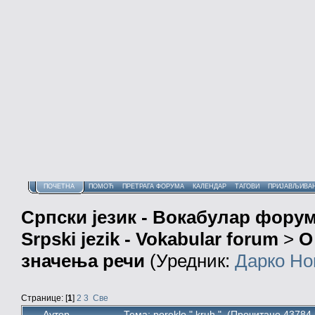
ПОЧЕТНА
ПОМОЋ
ПРЕТРАГА ФОРУМА
КАЛЕНДАР
ТАГОВИ
ПРИЈАВЉИВА
Српски језик - Вокабулар фору
Srpski jezik - Vokabular forum
>
О
значења речи
(Уредник:
Дарко Но
Странице: [
1
]
2
3
Све
Аутор
Тема: poreklo " kruh " (Прочитано 43784 