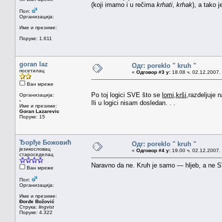
(koji imamo i u rečima
krhati
,
krhak
), a tako 
Пол:
Организација:
Име и презиме:
Поруке: 1.611
goran laz
Одг: poreklo " kruh "
посетилац
«
Одговор #3 у:
18.08 ч. 02.12.2007.
Ван мреже
Po toj logici SVE što se
lomi,krši
,razdeljuje 
Организација:
-
Ili u logici nisam dosledan. . .
Име и презиме:
Goran Lazarevic
Поруке: 15
Ђорђе Божовић
Одг: poreklo " kruh "
језикословац
«
Одговор #4 у:
19.00 ч. 02.12.2007.
староседелац
Naravno da ne. Kruh je samo — hljeb, a ne 
Ван мреже
Пол:
Организација:
Име и презиме:
Đorđe Božović
Струка:
lingvist
Поруке: 4.322