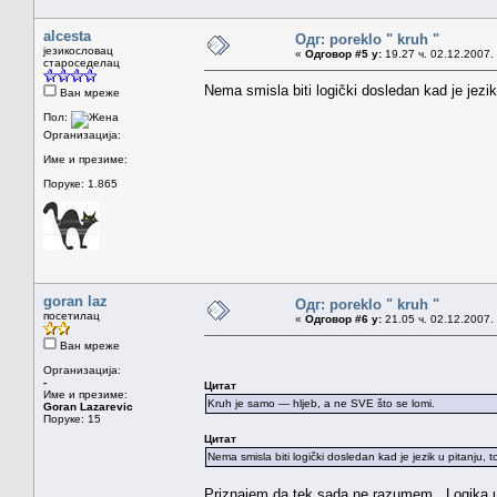
alcesta
Одг: poreklo " kruh "
језикословац
«
Одговор #5 у:
19.27 ч. 02.12.2007.
староседелац
Nema smisla biti logički dosledan kad je jezik
Ван мреже
Пол:
Организација:
Име и презиме:
Поруке: 1.865
goran laz
Одг: poreklo " kruh "
посетилац
«
Одговор #6 у:
21.05 ч. 02.12.2007.
Ван мреже
Организација:
-
Цитат
Име и презиме:
Kruh je samo — hljeb, a ne SVE što se lomi.
Goran Lazarevic
Поруке: 15
Цитат
Nema smisla biti logički dosledan kad je jezik u pitanju, t
Priznajem da tek sada ne razumem. Logika 