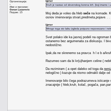
Цитат
Организација:
-
Kruh je nastao od slovenskog korena krh- (koji imamo i u 
Име и презиме:
Goran Lazarevic
Поруке: 15
Moj deda je voleo da hleb
seče
na komade. Ko
osnov imenovanja stvari,predmeta,pojave. . .
Цитат
Mnogo toga sto laiku izgleda potpuno nepovezano i nelogi
Svet polako ide ka jasnoj podeli na ogroman br
ostanemo bez argumenata za diskusiju. I biv
nedostižno.
Ipak,da ne skrenemo sa pravca h l e b a/kru
Razumeo sam da bi kr(u)hanjem celine ( nebit
Da rezimiram ( a opet daleko od toga da
remi
nelogično ) kazuje da nismo odmakli dalje od
Imenovanje bilo čega podrazumeva isticanje su
znacajnije ( hleb,kruh, kolač, pogača, pan,panis,