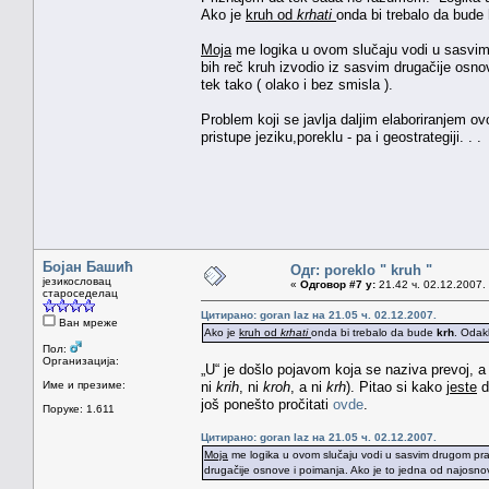
Ako je
kruh od
krhati
onda bi trebalo da bude
Moja
me logika u ovom slučaju vodi u sasvim
bih reč kruh izvodio iz sasvim drugačije osno
tek tako ( olako i bez smisla ).
Problem koji se javlja daljim elaboriranjem o
pristupe jeziku,poreklu - pa i geostrategiji. . .
Бојан Башић
Одг: poreklo " kruh "
језикословац
«
Одговор #7 у:
21.42 ч. 02.12.2007.
староседелац
Цитирано: goran laz на 21.05 ч. 02.12.2007.
Ван мреже
Ako je
kruh od
krhati
onda bi trebalo da bude
krh
. Odak
Пол:
Организација:
„U“ je došlo pojavom koja se naziva prevoj, a 
Име и презиме:
ni
krih
, ni
kroh
, a ni
krh
). Pitao si kako
jeste
d
još ponešto pročitati
ovde
.
Поруке: 1.611
Цитирано: goran laz на 21.05 ч. 02.12.2007.
Moja
me logika u ovom slučaju vodi u sasvim drugom pra
drugačije osnove i poimanja. Ako je to jedna od najosnovn