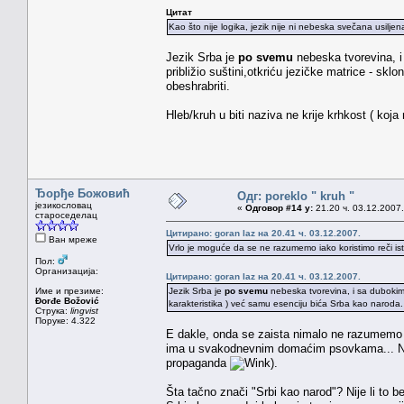
Цитат
Kao što nije logika, jezik nije ni nebeska svečana usiljena
Jezik Srba je
po svemu
nebeska tvorevina, 
približio suštini,otkriću jezičke matrice - skl
obeshrabriti.
Hleb/kruh u biti naziva ne krije krhkost ( koja
Ђорђе Божовић
Одг: poreklo " kruh "
језикословац
«
Одговор #14 у:
21.20 ч. 03.12.2007.
староседелац
Цитирано: goran laz на 20.41 ч. 03.12.2007.
Ван мреже
Vrlo je moguće da se ne razumemo iako koristimo reči ist
Пол:
Организација:
Цитирано: goran laz на 20.41 ч. 03.12.2007.
Име и презиме:
Jezik Srba je
po svemu
nebeska tvorevina, i sa duboki
Đorđe Božović
karakteristika ) već samu esenciju bića Srba kao naroda.
Струка:
lingvist
Поруке: 4.322
E dakle, onda se zaista nimalo ne razumemo i
ima u svakodnevnim domaćim psovkama... Na kra
propaganda
).
Šta tačno znači "Srbi kao narod"? Nije li to 