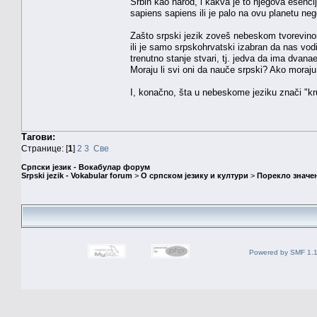
Srbin kao narod, i kakva je to njegova esenci
sapiens sapiens ili je palo na ovu planetu 
Zašto srpski jezik zoveš nebeskom tvorevinom,
ili je samo srpskohrvatski izabran da nas vo
trenutno stanje stvari, tj. jedva da ima dvan
Moraju li svi oni da nauče srpski? Ako moraju
I, konačno, šta u nebeskome jeziku znači "kru
Тагови:
Странице: [
1
]
2
3
Све
Српски језик - Вокабулар форум
Srpski jezik - Vokabular forum
>
О српском језику и култури
>
Порекло значе
Powered by SMF 1.