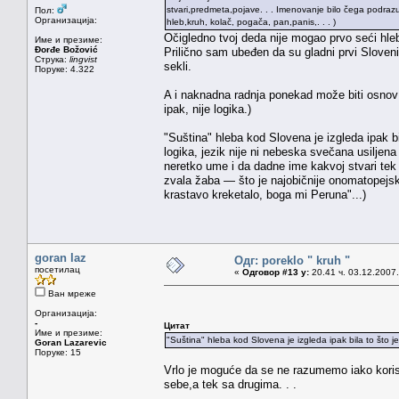
stvari,predmeta,pojave. . . Imenovanje bilo čega podrazum
Пол:
Организација:
hleb,kruh, kolač, pogača, pan,panis,. . . )
Očigledno tvoj deda nije mogao prvo seći hle
Име и презиме:
Đorđe Božović
Prilično sam ubeđen da su gladni prvi Sloveni 
Струка:
lingvist
sekli.
Поруке: 4.322
A i naknadna radnja ponekad može biti osnov z
ipak, nije logika.)
"Suština" hleba kod Slovena je izgleda ipak bil
logika, jezik nije ni nebeska svečana usiljena
neretko ume i da dadne ime kakvoj stvari tek
zvala žaba — što je najobičnije onomatopejsk
krastavo kreketalo, boga mi Peruna"...)
goran laz
Одг: poreklo " kruh "
посетилац
«
Одговор #13 у:
20.41 ч. 03.12.2007.
Ван мреже
Организација:
-
Цитат
Име и презиме:
"Suština" hleba kod Slovena je izgleda ipak bila to što je o
Goran Lazarevic
Поруке: 15
Vrlo je moguće da se ne razumemo iako korist
sebe,a tek sa drugima. . .