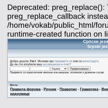
Deprecated: preg_replace(): 
preg_replace_callback instea
/home/vokab/public_html/for
runtime-created function on l
Српски јез
Srpski jez
Добро дошли,
Гост
. Молимо вас
пријавите се
или се
региструјте
.
Да ли сте изгубили ваш
активациони e-mail?
Пријавите се корисничким именом или имејлом, лозинком и дужином сесије
Вести
:
Правила форума
-
Речник
-
Правопис
-
Граматика
-
Вок
недоумице