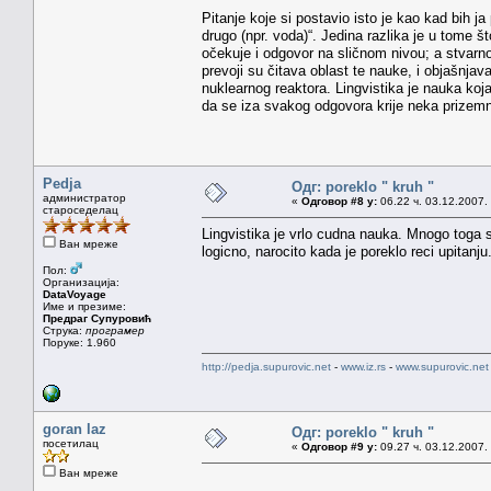
Pitanje koje si postavio isto je kao kad bih ja
drugo (npr. voda)“. Jedina razlika je u tome št
očekuje i odgovor na sličnom nivou; a stvarno
prevoji su čitava oblast te nauke, i objašnja
nuklearnog reaktora. Lingvistika je nauka ko
da se iza svakog odgovora krije neka prizemna
Pedja
Одг: poreklo " kruh "
администратор
«
Одговор #8 у:
06.22 ч. 03.12.2007.
староседелац
Lingvistika je vrlo cudna nauka. Mnogo toga s
Ван мреже
logicno, narocito kada je poreklo reci upitanju
Пол:
Организација:
DataVoyage
Име и презиме:
Предраг Супуровић
Струка:
програмер
Поруке: 1.960
http://pedja.supurovic.net
-
www.iz.rs
-
www.supurovic.net
goran laz
Одг: poreklo " kruh "
посетилац
«
Одговор #9 у:
09.27 ч. 03.12.2007.
Ван мреже