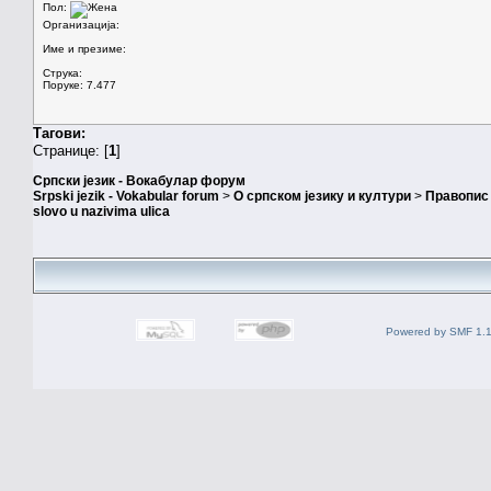
Пол:
Организација:
Име и презиме:
Струка:
Поруке: 7.477
Тагови:
Странице: [
1
]
Српски језик - Вокабулар форум
Srpski jezik - Vokabular forum
>
О српском језику и култури
>
Правопис 
slovo u nazivima ulica
Powered by SMF 1.