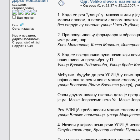
Дарко Новаковић
Одг: Veliko slovo u nazivima u
сарадник
«
Одговор #1 у:
22.37 ч. 25.12.2007. »
староседелац
1. Када се реч ''улица'' у множини или у 
Ван мреже
малим словом, а великом словом почетак 
без струје су остале улице Чика Љубина
Пол:
Организација:
2. При попуњавању формулара и образаца,
Име и презиме:
Дарко Новаковић
име улице, нпр.:
Струка:
dipl. el. inž.
Кнез Михаилова, Кнеза Милоша, Интернац
Поруке: 1.049
3. Кад се појединачни пуни назив који по
начин писања предвиђен у П:
Улица Бранка Радичевића, Улица браће Кав
Међутим, будући да реч УЛИЦА у овим прим
најавна општа реч и пише малим словом, а
улица Босанска (боље Босанска улица), у
Овом другом начину писања дата је предност 
је ул. Мајке Јевросиме него Ул. Мајке Јевр
Реч УЛИЦА треба писати малим словом и к
улица Велике споменица, улица Миријевск
4. Називи у којима нема речи УЛИЦА испис
Студентски трг, Булевар војводе Путни
Пуни назив, великим почетним словом, тре