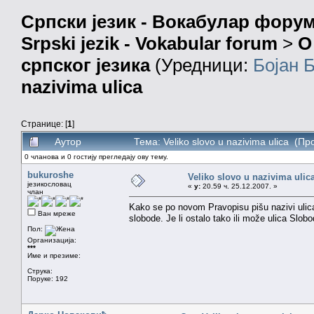
Српски језик - Вокабулар фору
Srpski jezik - Vokabular forum
>
О
српског језика
(Уредници:
Бојан 
nazivima ulica
Странице: [
1
]
Аутор
Тема: Veliko slovo u nazivima ulica (П
0 чланова и 0 гостију прегледају ову тему.
bukuroshe
Veliko slovo u nazivima ulic
језикословац
«
у:
20.59 ч. 25.12.2007. »
члан
Kako se po novom Pravopisu pišu nazivi ulica?
Ван мреже
slobode. Je li ostalo tako ili može ulica Slo
Пол:
Организација:
***
Име и презиме:
Струка:
Поруке: 192