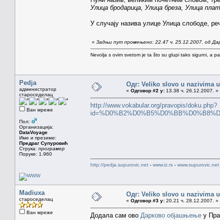
Улица бродарица, Улица бреза, Улица пла
У случају назива улице Улица слободе, реч
«
Задњи пут промењено: 22.47 ч. 25.12.2007. од Да
Nevolja s ovim svetom je ta što su glupi tako sigurni, a 
Pedja
Одг: Veliko slovo u nazivima u
администратор
«
Одговор #2 у:
13.38 ч. 26.12.2007. »
староседелац
http://www.vokabular.org/pravopis/doku.php?
Ван мреже
id=%D0%B2%D0%B5%D0%BB%D0%B8%
Пол:
Организација:
DataVoyage
Име и презиме:
Предраг Супуровић
Струка:
програмер
Поруке: 1.960
http://pedja.supurovic.net
-
www.iz.rs
-
www.supurovic.net
Madiuxa
Одг: Veliko slovo u nazivima u
староседелац
«
Одговор #3 у:
20.21 ч. 28.12.2007. »
Ван мреже
Додала сам ово
Дарково објашњење
у Пра