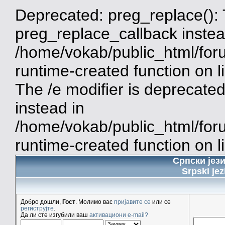
Deprecated: preg_replace(): 
preg_replace_callback instea
/home/vokab/public_html/for
runtime-created function on 
The /e modifier is deprecate
instead in
/home/vokab/public_html/for
runtime-created function on l
Српски јез
Srpski jez
Добро дошли,
Гост
. Молимо вас
пријавите се
или се
региструјте
.
Да ли сте изгубили ваш
активациони e-mail?