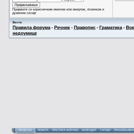
Пријавите се корисничким именом или имејлом, лозинком и
дужином сесије
Вести
:
Правила форума
-
Речник
-
Правопис
-
Граматика
-
Вок
недоумице
ПОЧЕТНА
ПОМОЋ
ПРЕТРАГА ФОРУМА
КАЛЕНДАР
ТАГОВИ
ПРИЈАВЉИВА