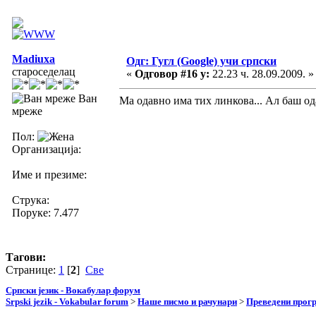
Madiuxa
Одг: Гугл (Google) учи српски
староседелац
«
Одговор #16 у:
22.23 ч. 28.09.2009. »
Ван
Ма одавно има тих линкова... Ал баш од
мреже
Пол:
Организација:
Име и презиме:
Струка:
Поруке: 7.477
Тагови:
Странице:
1
[
2
]
Све
Српски језик - Вокабулар форум
Srpski jezik - Vokabular forum
>
Наше писмо и рачунари
>
Преведени прог