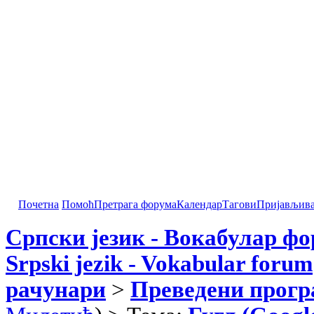
Почетна
Помоћ
Претрага форума
Календар
Тагови
Пријављив
Српски језик - Вокабулар ф
Srpski jezik - Vokabular forum
рачунари
>
Преведени прог