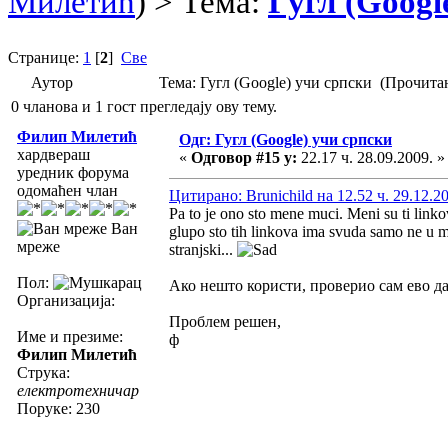
Милетић
) > Тема:
Гугл (Googl
Странице:
1
[
2
]
Све
Аутор
Тема: Гугл (Google) учи српски (Прочита
0 чланова и 1 гост прегледају ову тему.
Филип Милетић
Одг: Гугл (Google) учи српски
хардвераш
«
Одговор #15 у:
22.17 ч. 28.09.2009. »
уредник форума
одомаћен члан
Цитирано: Brunichild на 12.52 ч. 29.12.2
Pa to je ono sto mene muci. Meni su ti link
Ван
glupo sto tih linkova ima svuda samo ne u mej
мреже
stranjski...
Пол:
Ако нешто користи, проверио сам ево дан
Организација:
Проблем решен,
Име и презиме:
ф
Филип Милетић
Струка:
електротехничар
Поруке: 230