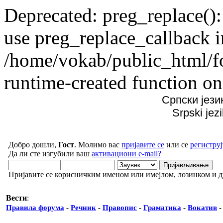
Deprecated: preg_replace():
use preg_replace_callback i
/home/vokab/public_html/f
runtime-created function on
Српски јези
Srpski jez
Добро дошли,
Гост
. Молимо вас
пријавите се
или се
региструј
Да ли сте изгубили ваш
активациони e-mail?
Пријавите се корисничким именом или имејлом, лозинком и 
Вести
:
Правила форума
-
Речник
-
Правопис
-
Граматика
-
Вокатив