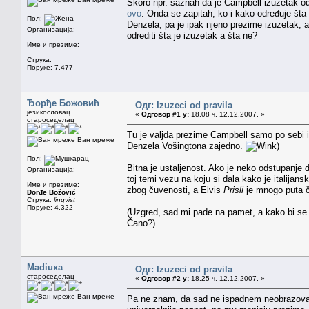
Skoro npr. saznah da je Campbell izuzetak od
ovo
. Onda se zapitah, ko i kako određuje šta
Пол:
Denzela, pa je ipak njeno prezime izuzetak,
Организација:
odrediti šta je izuzetak a šta ne?
Име и презиме:
Струка:
Поруке: 7.477
Ђорђе Божовић
Одг: Izuzeci od pravila
језикословац
«
Одговор #1 у:
18.08 ч. 12.12.2007. »
староседелац
Tu je valjda prezime Campbell samo po sebi iz
Ван мреже
Denzela Vošingtona zajedno.
)
Пол:
Bitna je ustaljenost. Ako je neko odstupanje
Организација:
toj temi vezu na koju si dala kako je italija
Име и презиме:
zbog čuvenosti, a Elvis
Prisli
je mnogo puta ču
Đorđe Božović
Струка:
lingvist
Поруке: 4.322
(Uzgred, sad mi pade na pamet, a kako bi se o
Čano?)
Madiuxa
Одг: Izuzeci od pravila
староседелац
«
Одговор #2 у:
18.25 ч. 12.12.2007. »
Ван мреже
Pa ne znam, da sad ne ispadnem neobrazovana