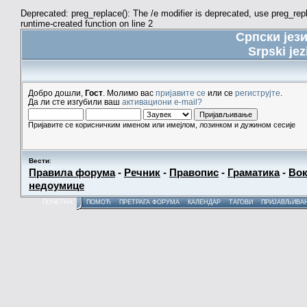
Deprecated: preg_replace(): The /e modifier is deprecated, use preg_re
runtime-created function on line 2
Српски јез
Srpski jez
Добро дошли,
Гост
. Молимо вас
пријавите се
или се
региструјте
.
Да ли сте изгубили ваш
активациони e-mail?
Пријавите се корисничким именом или имејлом, лозинком и дужином сесије
Вести
:
Правила форума
-
Речник
-
Правопис
-
Граматика
-
Вок
недоумице
ПОЧЕТНА
ПОМОЋ
ПРЕТРАГА ФОРУМА
КАЛЕНДАР
ТАГОВИ
ПРИЈАВЉИВА