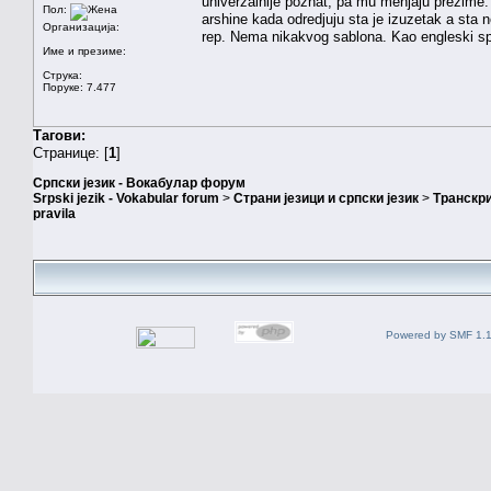
univerzalnije poznat, pa mu menjaju prezime. 
Пол:
arshine kada odredjuju sta je izuzetak a sta n
Организација:
rep. Nema nikakvog sablona. Kao engleski s
Име и презиме:
Струка:
Поруке: 7.477
Тагови:
Странице: [
1
]
Српски језик - Вокабулар форум
Srpski jezik - Vokabular forum
>
Страни језици и српски језик
>
Транскри
pravila
Powered by SMF 1.