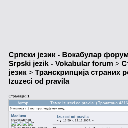
Српски језик - Вокабулар фору
Srpski jezik - Vokabular forum
>
С
језик
>
Транскрипција страних р
Izuzeci od pravila
Странице: [
1
]
Аутор
Тема: Izuzeci od pravila (Прочитано 4316
0 чланова и 1 гост прегледају ову тему.
Madiuxa
Izuzeci od pravila
староседелац
«
у:
16.59 ч. 12.12.2007. »
Ван мреже