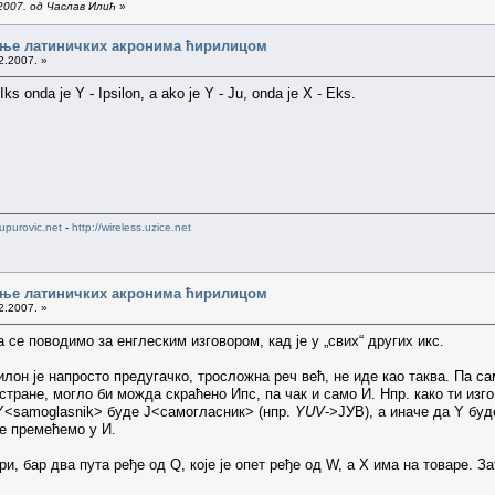
2007. од Часлав Илић
»
сање латиничких акронима ћирилицом
2.2007. »
Iks onda je Y - Ipsilon, a ako je Y - Ju, onda je X - Eks.
upurovic.net
-
http://wireless.uzice.net
сање латиничких акронима ћирилицом
2.2007. »
а се поводимо за енглеским изговором, кад је у „свих“ других икс.
силон је напросто предугачко, тросложна реч већ, не иде као таква. Па с
ге стране, могло би можда скраћено Ипс, па чак и само И. Нпр. како ти из
 Y<samoglasnik> буде Ј<самогласник> (нпр.
YUV
->ЈУВ), а иначе да Y буд
аче премећемо у И.
ири, бар два пута ређе од Q, које је опет ређе од W, а X има на товаре.