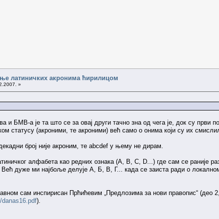
сање латиничких акронима ћирилицом
2.2007. »
а и БМВ-а је та што се за овај други тачно зна од чега је, док су прв
ом статусу (акроними, те акроними) већ само о онима који су их смислил
екадни број није акроним, те abcdef у њему не дирам.
тиничког алфабета као редних ознака (A, B, C, D...) где сам се раније ра
) Већ дуже ми најбоље делује А, Б, В, Г... када се заиста ради о локално
авном сам инспирисан Прћићевим „Предлозима за нови правопис“ (део 2, 
/danas16.pdf
).