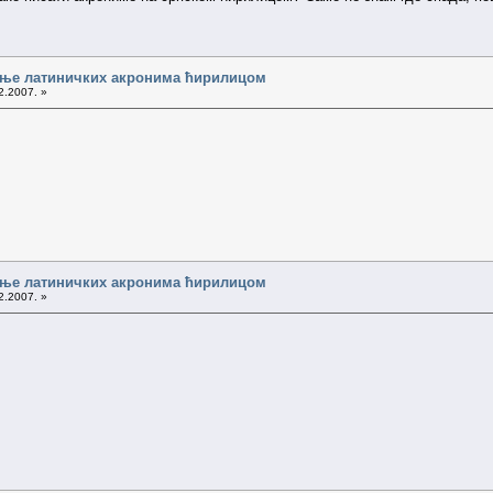
сање латиничких акронима ћирилицом
2.2007. »
сање латиничких акронима ћирилицом
2.2007. »