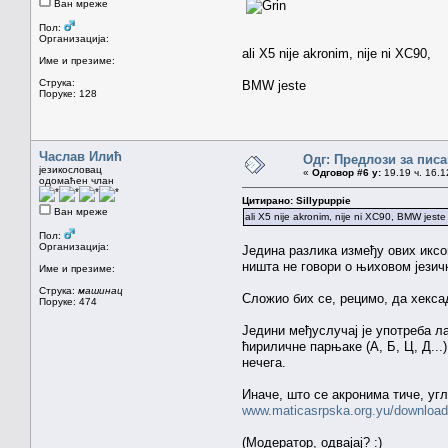
Ван мреже
Пол:
Организација:
ali X5 nije akronim, nije ni XC90,
Име и презиме:
Струка:
BMW jeste
Поруке: 128
Часлав Илић
Одг: Предлози за пи
језикословац
«
Одговор #6 у:
19.19 ч. 16.1
одомаћен члан
Цитирано: Sillypuppie
Ван мреже
ali X5 nije akronim, nije ni XC90, BMW jeste
Пол:
Организација:
Једина разлика између ових иксов
ништа не говори о њиховом језичк
Име и презиме:
Струка:
машинац
Сложио бих се, рецимо, да хексад
Поруке: 474
Једини међуслучај је употреба ла
ћириличне парњаке (А, Б, Ц, Д...
нечега.
Иначе, што се акронима тиче, угл
www.maticasrpska.org.yu/download
(Модератор, одвајај? :)