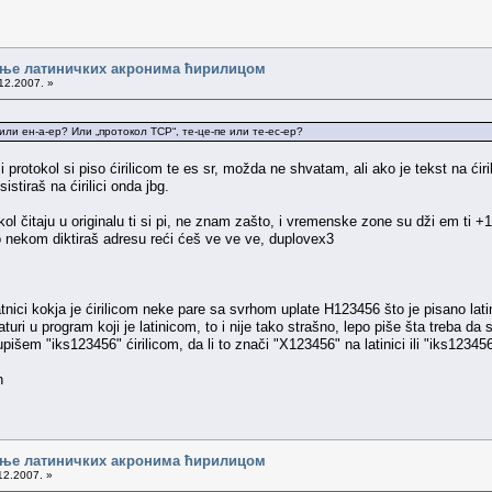
сање латиничких акронима ћирилицом
12.2007. »
 или ен-а-ер? Или „протокол TCP“, те-це-пе или те-ес-ер?
a i protokol si piso ćirilicom te es sr, možda ne shvatam, ali ako je tekst na ćiril
sistiraš na ćirilici onda jbg.
ol čitaju u originalu ti si pi, ne znam zašto, i vremenske zone su dži em ti 
o nekom diktiraš adresu reći ćeš ve ve ve, duplovex3
tnici kokja je ćirilicom neke pare sa svrhom uplate H123456 što je pisano lati
turi u program koji je latinicom, to i nije tako strašno, lepo piše šta treba d
upišem "iks123456" ćirilicom, da li to znači "X123456" na latinici ili "iks12345
сање латиничких акронима ћирилицом
12.2007. »