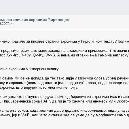
сање латиничких акронима ћирилицом
2.2007. »
о неко правило за писање страних акронима у ћириличном тексту? Колико
ћ предлаже, осим што мало закида на шкакљивим примерима :) То значи 
х“: X->Икс, Y->Ју, Q->Ку, W->В. А нема ни ограничења само на енглеску л
љање акронима у изворном облику.
и самом ми се не допада да тек тако зврје латиничка слова усред речен
шу и акрониме (осим кад налети једно од „оних“ слова, онда проради ва
акроним, што верујем исто многима не прија.
 Осим уколико потпуно не одустанемо од ћириличних акронима (чак и наш
 Нпр. „временска зона HAP“, да ли је то ха-а-пе или ен-а-ер? Или „проток
ма на енглеском, када желимо да се додатно информишемо, онда у најве
начно, јер и V->В, али је то ситница кад се узме да су могућности само