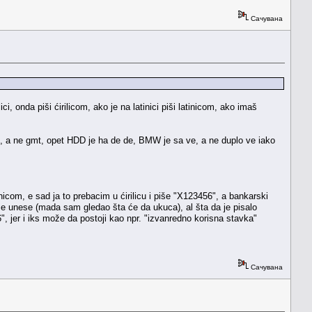
Сачувана
ici, onda piši ćirilicom, ako je na latinici piši latinicom, ako imaš
+1, a ne gmt, opet HDD je ha de de, BMW je sa ve, a ne duplo ve iako
nicom, e sad ja to prebacim u ćirilicu i piše "X123456", a bankarski
a se unese (mada sam gledao šta će da ukuca), al šta da je pisalo
6", jer i iks može da postoji kao npr. "izvanredno korisna stavka"
Сачувана