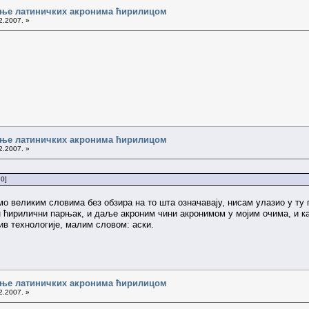
сање латиничких акронима ћирилицом
2.2007. »
сање латиничких акронима ћирилицом
2.2007. »
90]
мо великим словима без обзира на то шта означавају, нисам улазио у ту 
н ћирилични парњак, и даље акроним чини акронимом у мојим очима, и ка
ив технологије, малим словом: аски.
сање латиничких акронима ћирилицом
2.2007. »