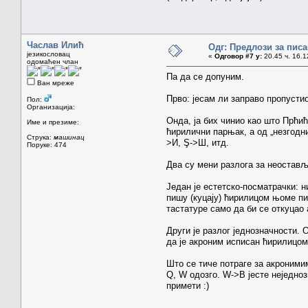
Часлав Илић
Одг: Предлози за пи
језикословац
«
Одговор #7 у:
20.45 ч. 16.1
одомаћен члан
Па да се допуним.
Ван мреже
Прво: јесам ли заправо пропусти
Пол:
Организација:
Онда, ја бих чинио као што Прћи
Име и презиме:
ћирилични парњак, а од „незгодни
Струка:
машинац
>И, Ş->Ш, итд.
Поруке: 474
Два су мени разлога за неостав
Један је естетско-посматрачки: н
пишу (куцају) ћирилицом њоме пи
тастатуре само да би се откуцао 
Други је разлог једнозначности.
да је акроним исписан ћирилицом.
Што се тиче потраге за акроними
Q, W одозго. W->В јесте неједноз
примети :)