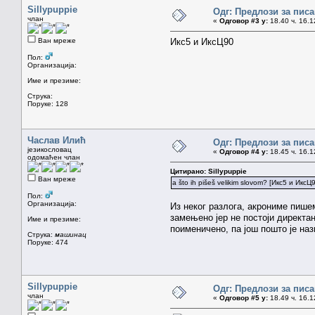
Sillypuppie
Одг: Предлози за пи
члан
«
Одговор #3 у:
18.40 ч. 16.1
Ван мреже
Икс5 и ИксЦ90
Пол:
Организација:
Име и презиме:
Струка:
Поруке: 128
Часлав Илић
Одг: Предлози за пи
језикословац
«
Одговор #4 у:
18.45 ч. 16.1
одомаћен члан
Цитирано: Sillypuppie
Ван мреже
a što ih pišeš velikim slovom? [Икс5 и ИксЦ
Пол:
Организација:
Из неког разлога, акрониме пише
замењено јер не постоји директа
Име и презиме:
поименичено, па још пошто је наз
Струка:
машинац
Поруке: 474
Sillypuppie
Одг: Предлози за пи
члан
«
Одговор #5 у:
18.49 ч. 16.1