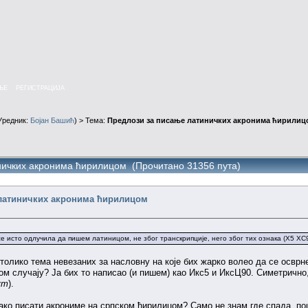
ЊЕ
РЕГИСТРАЦИЈА
Уредник:
Бојан Башић
) > Тема:
Предлози за писање латиничких акронима ћирилиц
ничких акронима ћирилицом (Прочитано 31356 пута)
латиничких акронима ћирилицом
се исто одлучила да пишем латиницом, не због транскрипције, него због тих ознака (X5 XC9
толико тема невезаних за насловну на које бих жарко волео да се осврне
м случају? Ја бих то написао (и пишем) као Икс5 и ИксЦ90. Симетрично
́т
).
ако писати акрониме на српском ћирилицом? Само не знам где спада, пош