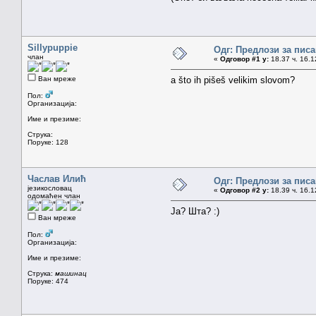
Sillypuppie
Одг: Предлози за пи
члан
«
Одговор #1 у:
18.37 ч. 16.1
Ван мреже
a što ih pišeš velikim slovom?
Пол:
Организација:
Име и презиме:
Струка:
Поруке: 128
Часлав Илић
Одг: Предлози за пи
језикословац
«
Одговор #2 у:
18.39 ч. 16.1
одомаћен члан
Ја? Шта? :)
Ван мреже
Пол:
Организација:
Име и презиме:
Струка:
машинац
Поруке: 474