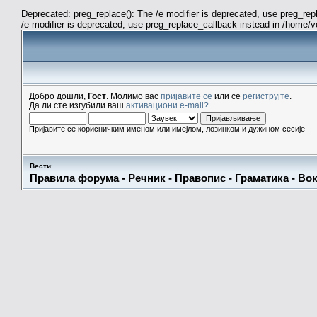
Deprecated: preg_replace(): The /e modifier is deprecated, use preg_re
/e modifier is deprecated, use preg_replace_callback instead in /home/
Добро дошли,
Гост
. Молимо вас
пријавите се
или се
региструјте
.
Да ли сте изгубили ваш
активациони e-mail?
Пријавите се корисничким именом или имејлом, лозинком и дужином сесије
Вести
:
Правила форума
-
Речник
-
Правопис
-
Граматика
-
Вок