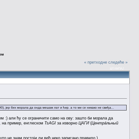
ом
« претходне
следеће »
ШТАМПАЈ
0), јер бих морала да онда мешам лат и ћир. а то ми се никако не свиђа...
м :) али ћу се ограничити само на ову: зашто би морала да
, на пример, енглеском
TsAGI
за изворно
ЦАГИ
(
Центра́льный
то не знам постоји ли већ неко записано правило.)