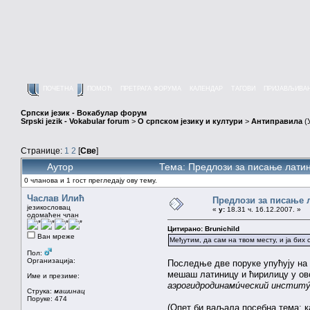
ПОЧЕТНА
ПОМОЋ
ПРЕТРАГА ФОРУМА
КАЛЕНДАР
ТАГОВИ
ПРИЈАВЉИВА
Српски језик - Вокабулар форум
Srpski jezik - Vokabular forum
>
О српском језику и култури
>
Антиправила
(
Странице:
1
2
[
Све
]
Аутор
Тема: Предлози за писање лати
0 чланова и 1 гост прегледају ову тему.
Часлав Илић
Предлози за писање 
језикословац
«
у:
18.31 ч. 16.12.2007. »
одомаћен члан
Цитирано: Brunichild
Ван мреже
Међутим, да сам на твом месту, и ја бих 
Пол:
Организација:
Последње две поруке упућују на 
мешаш латиницу и ћирилицу у ово
Име и презиме:
аэрогидродинами́ческий институ
Струка:
машинац
Поруке: 474
(Опет би ваљала посебна тема: к