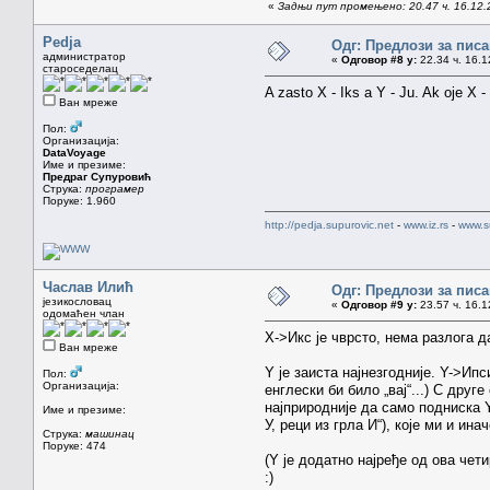
«
Задњи пут промењено: 20.47 ч. 16.12.
Pedja
Одг: Предлози за пи
администратор
«
Одговор #8 у:
22.34 ч. 16.1
староседелац
A zasto X - Iks a Y - Ju. Ak oje X - 
Ван мреже
Пол:
Организација:
DataVoyage
Име и презиме:
Предраг Супуровић
Струка:
програмер
Поруке: 1.960
http://pedja.supurovic.net
-
www.iz.rs
-
www.s
Часлав Илић
Одг: Предлози за пи
језикословац
«
Одговор #9 у:
23.57 ч. 16.1
одомаћен члан
X->Икс је чврсто, нема разлога д
Ван мреже
Y је заиста најнезгодније. Y->Ип
Пол:
Организација:
енглески би било „вај“...) С дру
најприродније да само подниска
Име и презиме:
У, реци из грла И“), које ми и ин
Струка:
машинац
Поруке: 474
(Y је додатно најређе од ова чет
:)