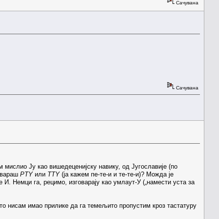
Сачувана
Сачувана
ам мислио Ју као вишедеценијску навику, од Југославије (по
говараш
PTY
или
TTY
(ја кажем пе-те-и и те-те-и)? Можда је
е И. Немци га, рецимо, изговарају као умлаут-У („намести уста за
 Зато нисам имао прилике да га темељито пропустим кроз тастатуру