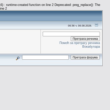
) : runtime-created function on line 2 Deprecated: preg_replace(): The
line 2
06.56 ч. 06.08.2026.
Помоћ за претрагу речника
Вокабулара