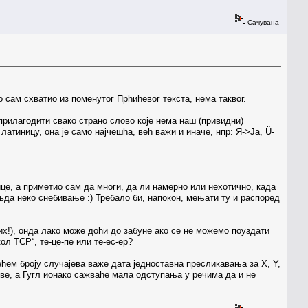
Сачувана
 сам схватио из поменутог Прћићевог текста, нема таквог.
прилагодити свако страно слово које нема наш (привидни)
атиницу, она је само најчешћа, већ важи и иначе, нпр: Я->Ја, Ü-
ице, а приметио сам да многи, да ли намерно или нехотично, када
љда неко снебивање :) Требало би, напокон, мењати ту и распоред
их!), онда лако може доћи до забуне ако се не можемо поуздати
ол TCP“, те-це-пе или те-ес-ер?
ћем броју случајева важе дата једноставна пресликавања за X, Y,
 две, а Гугл ионако сажваће мала одступања у речима да и не