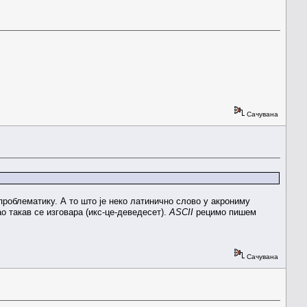
Сачувана
проблематику. А то што је неко латинично слово у акрониму
о такав се изговара (икс-це-деведесет).
ASCII
рецимо пишем
Сачувана