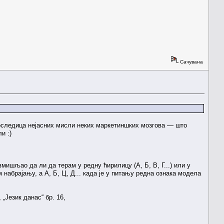
Сачувана
и последица нејасних мисли неких маркетиншких мозгова — што
и :)
змишљао да ли да терам у редну ћирилицу (А, Б, В, Г...) или у
м набрајању, а А, Б, Ц, Д... када је у питању редна ознака модела
„Језик данас“ бр. 16,