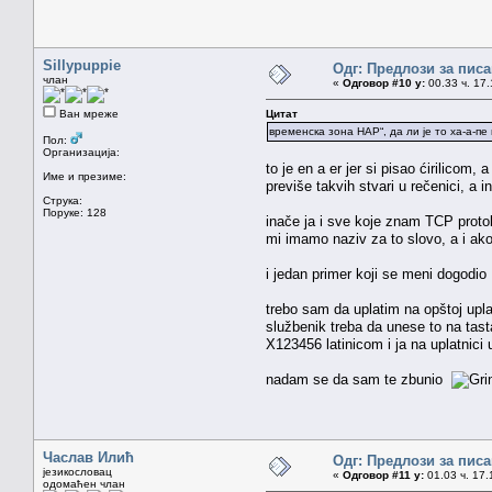
Sillypuppie
Одг: Предлози за пи
члан
«
Одговор #10 у:
00.33 ч. 17.
Ван мреже
Цитат
временска зона HAP“, да ли је то ха-а-пе
Пол:
Организација:
to je en a er jer si pisao ćirilicom, 
Име и презиме:
previše takvih stvari u rečenici, a in
Струка:
Поруке: 128
inače ja i sve koje znam TCP protok
mi imamo naziv za to slovo, a i ak
i jedan primer koji se meni dogodio
trebo sam da uplatim na opštoj upla
službenik treba da unese to na tasta
X123456 latinicom i ja na uplatnici 
nadam se da sam te zbunio
Часлав Илић
Одг: Предлози за пи
језикословац
«
Одговор #11 у:
01.03 ч. 17.
одомаћен члан