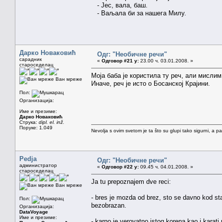
- Јес, вала, баш.
- Ваљала би за нашега Милу.
Дарко Новаковић
Одг: "Необичне речи"
сарадник
«
Одговор #21 у:
23.00 ч. 03.01.2008. »
староседелац
Моја баба је користила ту реч, али мислим
Ван мреже
Иначе, реч је исто о Босанској Крајини.
Пол:
Организација:
Име и презиме:
Дарко Новаковић
Струка:
dipl. el. inž.
Поруке: 1.049
Nevolja s ovim svetom je ta što su glupi tako sigurni, a 
Pedja
Одг: "Необичне речи"
администратор
«
Одговор #22 у:
09.45 ч. 04.01.2008. »
староседелац
Ja tu prepoznajem dve reci:
Ван мреже
- bres je mozda od brez, sto se davno kod st
Пол:
bezobrazan.
Организација:
DataVoyage
Име и презиме:
- karno je verovatno istog korena kao i karati 