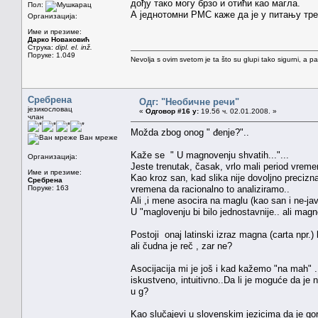
дођу тако могу брзо и отићи као магла.
Пол:
А једнотомни РМС каже да је у питању трен
Организација:
Име и презиме:
Дарко Новаковић
Струка:
dipl. el. inž.
Поруке: 1.049
Nevolja s ovim svetom je ta što su glupi tako sigurni, a 
Сребрена
Одг: "Необичне речи"
језикословац
«
Одговор #16 у:
19.56 ч. 02.01.2008. »
члан
Možda zbog onog " đenje?"..
Ван мреже
Kaže se " U magnovenju shvatih..."...
Организација:
Jeste trenutak, časak, vrlo mali period vreme
Име и презиме:
Kao kroz san, kad slika nije dovoljno precizn
Сребрена
Поруке: 163
vremena da racionalno to analiziramo..
Ali ,i mene asocira na maglu (kao san i ne-j
U "maglovenju bi bilo jednostavnije.. ali mag
Postoji onaj latinski izraz magna (carta npr.)
ali čudna je reč , zar ne?
Asocijacija mi je još i kad kažemo "na mah" .
iskustveno, intuitivno..Da li je moguće da je
u g?
Kao slučajevi u slovenskim jezicima da je gor