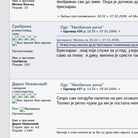
Име и презиме:
безбрижан све до зиме. Онда је дочекао да
Милош Бањац
брескаран.
Поруке: 16
«
Задњи пут промењено: 18.51 ч. 07.01.2008. од М
Сребрена
Одг: "Необичне речи"
језикословац
«
Одговор #26 у:
18.55 ч. 07.01.2008. »
члан
Цитирано: Милош на 18.44 ч. 07.01.2008.
Ван мреже
И мој отац сматра да је брескаран сложеница од 
Брескаран ..онај који служи за углед, узо
Организација:
само за понос и дику, милина је срести так
Име и презиме:
Сребрена
Поруке: 163
Дарко Новаковић
Одг: "Необичне речи"
сарадник
«
Одговор #27 у:
13.34 ч. 05.04.2008. »
староседелац
Скоро сам читајући налетео на реч
осовит
Ван мреже
Толико је ретко чујем да ми је постала нео
Пол:
Организација:
Име и презиме:
Дарко Новаковић
Струка:
dipl. el. inž.
Поруке: 1.049
Nevolja s ovim svetom je ta što su glupi tako sigurni, a 