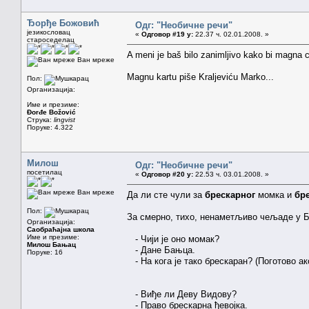
Ђорђе Божовић
Одг: "Необичне речи"
језикословац
«
Одговор #19 у:
22.37 ч. 02.01.2008. »
староседелац
A meni je baš bilo zanimljivo kako bi magna c
Ван мреже
Magnu kartu piše Kraljeviću Marko...
Пол:
Организација:
Име и презиме:
Đorđe Božović
Струка:
lingvist
Поруке: 4.322
Милош
Одг: "Необичне речи"
посетилац
«
Одговор #20 у:
22.53 ч. 03.01.2008. »
Ван мреже
Да ли сте чули за
брескарног
момка и
бр
Пол:
За смерно, тихо, ненаметљиво чељаде у Бо
Организација:
Саобраћајна школа
Име и презиме:
- Чији је оно момак?
Милош Бањац
- Дане Бањца.
Поруке: 16
- На кога је тако брескаран? (Поготово ак
- Виђе ли Деву Видову?
- Право брескарна ђевојка.