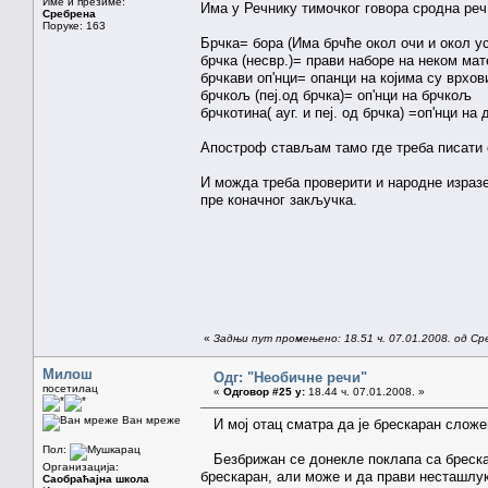
Име и презиме:
Има у Речнику тимочког говора сродна реч.
Сребрена
Поруке: 163
Брчка= бора (Има брчће окол очи и окол ус
брчка (несвр.)= прави наборе на неком мат
брчкави оп'нци= опанци на којима су врхо
брчкољ (пеј.од брчка)= оп'нци на брчкољ
брчкотина( ауг. и пеј. од брчка) =оп'нци на
Апостроф стављам тамо где треба писати сл
И можда треба проверити и народне изразе
пре коначног закључка.
«
Задњи пут промењено: 18.51 ч. 07.01.2008. од С
Милош
Одг: "Необичне речи"
посетилац
«
Одговор #25 у:
18.44 ч. 07.01.2008. »
Ван мреже
И мој отац сматра да је брескаран слож
Пол:
Безбрижан се донекле поклапа са брескаран
Организација:
брескаран, али може и да прави несташлуке
Саобраћајна школа