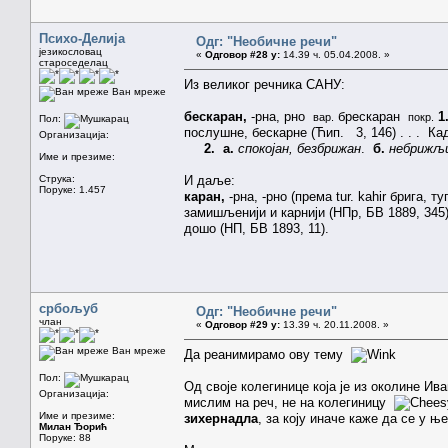
Психо-Делија
Одг: "Необичне речи"
језикословац
«
Одговор #28 у:
14.39 ч. 05.04.2008. »
староседелац
Из великог речника САНУ:
Ван мреже
бескаран,
-рна, рно
брескаран
1
вар.
покр.
Пол:
послушне, бескарне (Ћип. 3, 146) . . . Ка
Организација:
2. а.
спокојан, безбрижан
.
б.
небрижљи
Име и презиме:
Струка:
И даље:
Поруке: 1.457
каран,
-рна, -рно (према tur. kahir брига, т
замишљенији и карнији (НПр, БВ 1889, 345) 
дошо (НП, БВ 1893, 11).
србољуб
Одг: "Необичне речи"
члан
«
Одговор #29 у:
13.39 ч. 20.11.2008. »
Ван мреже
Да реанимирамо ову тему
Пол:
Од своје колегинице која је из околине И
Организација:
мислим на реч, не на колегиницу
Име и презиме:
зихернадла
, за коју иначе каже да се у њ
Милан Ђорић
Поруке: 88