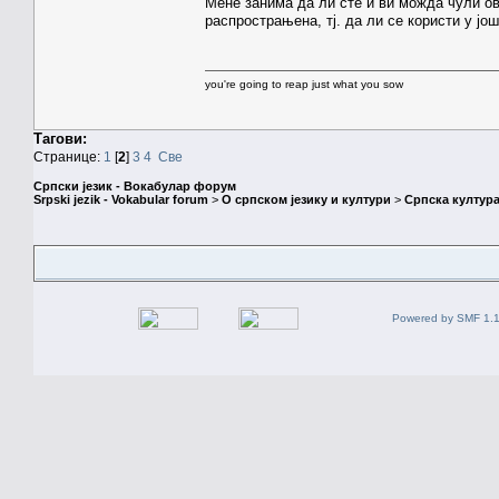
Мене занима да ли сте и ви можда чули ов
распрострањена, тј. да ли се користи у јо
you're going to reap just what you sow
Тагови:
Странице:
1
[
2
]
3
4
Све
Српски језик - Вокабулар форум
Srpski jezik - Vokabular forum
>
О српском језику и култури
>
Српска култура
Powered by SMF 1.