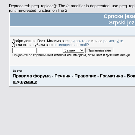
Deprecated: preg_replace(): The /e modifier is deprecated, use preg_re
runtime-created function on line 2
Српски јез
Srpski jez
Добро дошли,
Гост
. Молимо вас
пријавите се
или се
региструјте
.
Да ли сте изгубили ваш
активациони e-mail?
Пријавите се корисничким именом или имејлом, лозинком и дужином сесије
Вести
:
Правила форума
-
Речник
-
Правопис
-
Граматика
-
Вок
недоумице