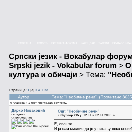
ПОЧЕТНА
ПОМОЋ
ПРЕТРАГА ФОРУМА
КАЛЕНДАР
ТАГОВИ
ПРИЈАВЉИВА
Српски језик - Вокабулар фору
Srpski jezik - Vokabular forum
>
О
култура и обичаји
> Тема:
"Необ
Странице:
1
[
2
]
3
4
Све
Аутор
Тема: "Необичне речи" (Прочитано 8635
0 чланова и 1 гост прегледају ову тему.
Дарко Новаковић
Одг: "Необичне речи"
сарадник
«
Одговор #15 у:
12.01 ч. 02.01.2008. »
староседелац
Е, свашта.
Ван мреже
И ја сам мислио да је у питању неко снов