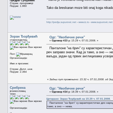
Предраг Супуровић
Струка:
програмер
Поруке: 1.960
Tako da breskaran moze biti onaj koga nikad
http://pedja.supurovic.net
-
www.iz.rs
-
www.supurovic.net
Зоран Ђорђевић
Одг: "Необичне речи"
староседелац
«
Одговор #23 у:
15.29 ч. 07.01.2008. »
Ван мреже
Панталоне ''на брич'' су карактеристичан
реч заправо значи. Кад ја тамо, а оно — не
Пол:
ваљда, један од првих англицизама усвоје
Организација:
Име и презиме:
Струка:
Дипл. инж.
Поруке: 2.364
«
Задњи пут промењено: 15.32 ч. 07.01.2008. од З
Сребрена
Одг: "Необичне речи"
језикословац
«
Одговор #24 у:
18.39 ч. 07.01.2008. »
члан
Цитирано: Зоран Ђорђевић на 15.29 ч. 07.01.2008.
Ван мреже
Панталоне ''на брич'' су карактеристичан део наро
тамо, а оно — нема.
Организација: