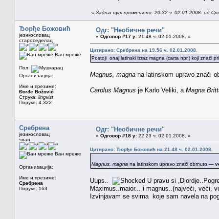
«
Задњи пут промењено: 20.32 ч. 02.01.2008. од С
Ђорђе Божовић
Одг: "Необичне речи"
језикословац
«
Одговор #17 у:
21.48 ч. 02.01.2008. »
староседелац
Цитирано: Сребрена на 19.56 ч. 02.01.2008.
Ван мреже
Postoji onaj latinski izraz magna (carta npr.) koji znači 
Пол:
Magnus, magna
na latinskom upravo znači 
Организација:
Име и презиме:
Carolus Magnus
je Karlo Veliki, a
Magna Britt
Đorđe Božović
Струка:
lingvist
Поруке: 4.322
Сребрена
Одг: "Необичне речи"
језикословац
«
Одговор #18 у:
22.23 ч. 02.01.2008. »
члан
Цитирано: Ђорђе Божовић на 21.48 ч. 02.01.2008.
Ван мреже
Magnus, magna
na latinskom upravo znači obrnuto —
v
Организација:
Име и презиме:
Uups..
U pravu si ,Djordje..Pogre
Сребрена
Maximus..maior... i magnus..(najveći, veći, ve
Поруке: 163
Izvinjavam se svima koje sam navela na pog