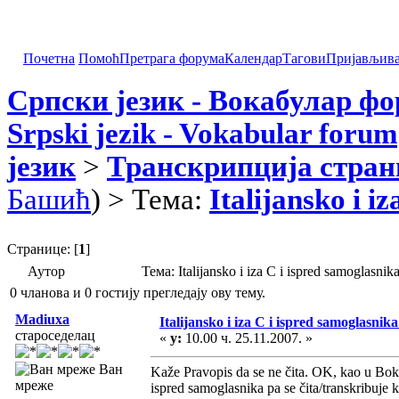
Почетна
Помоћ
Претрага форума
Календар
Тагови
Пријављив
Српски језик - Вокабулар ф
Srpski jezik - Vokabular forum
језик
>
Транскрипција стран
Башић
) > Тема:
Italijansko i iz
Странице: [
1
]
Аутор
Тема: Italijansko i iza C i ispred samoglasn
0 чланова и 0 гостију прегледају ову тему.
Madiuxa
Italijansko i iza C i ispred samoglasnika.
староседелац
«
у:
10.00 ч. 25.11.2007. »
Ван
Kaže Pravopis da se ne čita. OK, kao u Bo
мреже
ispred samoglasnika pa se čita/transkribuje ka