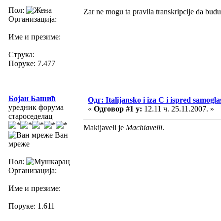
Пол:
Zar ne mogu ta pravila transkripcije da bud
Организација:
Име и презиме:
Струка:
Поруке: 7.477
Бојан Башић
Одг: Italijansko i iza C i ispred samoglas
уредник форума
«
Одговор #1 у:
12.11 ч. 25.11.2007. »
староседелац
Makijaveli je
Machiavelli
.
Ван
мреже
Пол:
Организација:
Име и презиме:
Поруке: 1.611