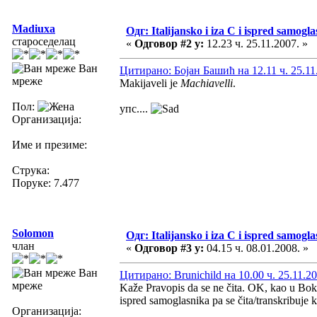
Madiuxa
Одг: Italijansko i iza C i ispred samoglas
староседелац
«
Одговор #2 у:
12.23 ч. 25.11.2007. »
Ван
Цитирано: Бојан Башић на 12.11 ч. 25.11
мреже
Makijaveli je
Machiavelli
.
Пол:
упс....
Организација:
Име и презиме:
Струка:
Поруке: 7.477
Solomon
Одг: Italijansko i iza C i ispred samoglas
члан
«
Одговор #3 у:
04.15 ч. 08.01.2008. »
Ван
Цитирано: Brunichild на 10.00 ч. 25.11.20
мреже
Kaže Pravopis da se ne čita. OK, kao u Bo
ispred samoglasnika pa se čita/transkribuje ka
Организација: