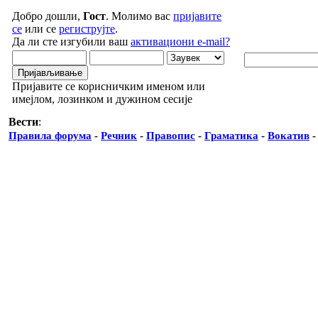
Добро дошли,
Гост
. Молимо вас
пријавите
се
или се
региструјте
.
Да ли сте изгубили ваш
активациони e-mail?
Пријавите се корисничким именом или
имејлом, лозинком и дужином сесије
Вести
:
Правила форума
-
Речник
-
Правопис
-
Граматика
-
Вокатив