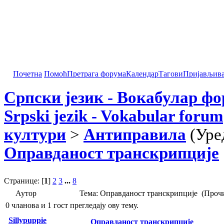
Почетна
Помоћ
Претрага форума
Календар
Тагови
Пријављив
Српски језик - Вокабулар ф
Srpski jezik - Vokabular forum
култури
>
Антиправила
(Уре
Оправданост транскрипције
Странице: [
1
]
2
3
...
8
Аутор
Тема: Оправданост транскрипције (Прочи
0 чланова и 1 гост прегледају ову тему.
Sillypuppie
Оправданост транскрипције