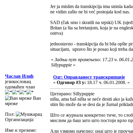
Jer ja mislim da transkipcija ima smisla kada
ne vidim zašto ne bi već postojala kod nas.
SAD (čak smo i skratili na srpski) UK (ujedin
Britan (a šta sa bretanjom, koja je na englesk
ostrva)
jednostavno - transkipcija da bi bila opšte p
situacijam, upravo što je posao koji treba 
«
Задњи пут промењено: 17.23 ч. 06.01.2
Sillypuppie
»
Часлав Илић
Одг: Оправданост транскрипције
језикословац
«
Одговор #3 у:
18.17 ч. 06.01.2008. »
одомаћен члан
Цитирано: Sillypuppie
Ван
ništa, ama baš ništa se neće desiti ako ja k
мреже
stim što može da se desi da je žurnal prikladn
Пол:
Што се журнала конкретно тиче, то слоб
Организација:
мислим да баш зато што постоји врло пр
Име и презиме:
Али узмимо начелно: онај што је проучава