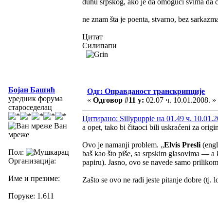
duhu srpskog, ako je da omogući svima da či
ne znam šta je poenta, stvarno, bez sarkazm
Цитат
Силипапи
Бојан Башић
Одг: Оправданост транскрипције
уредник форума
«
Одговор #11 у:
02.07 ч. 10.01.2008. »
староседелац
Цитирано: Sillypuppie на 01.49 ч. 10.01.2
Ван
a opet, tako bi čitaoci bili uskraćeni za or
мреже
Ovo je namanji problem. „
Elvis Presli
(eng
Пол:
baš kao što piše, sa srpskim glasovima — a k
Организација:
papiru). Jasno, ovo se navede samo prilikom 
Име и презиме:
Zašto se ovo ne radi jeste pitanje dobre (tj. 
Поруке: 1.611