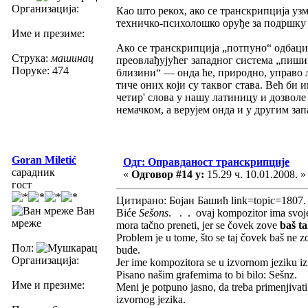
Организација:
Као што рекох, ако се транскрипција уз
техничко-психолошко оруђе за подршку 
Име и презиме:
Ако се транскрипција „потпуно“ одбаци 
Струка:
машинац
преовлађујућег западног система „пиши к
Поруке: 474
близини“ — онда ће, природно, управо 
тиче оних који су таквог става. Већ би 
четир' слова у нашу латиницу и дозволе
немачком, а верујем онда и у другим за
Goran Miletić
Одг: Оправданост транскрипције
сарадник
«
Одговор #14 у:
15.29 ч. 10.01.2008. »
гост
Цитирано: Бојан Башић link=topic=1807
Ван
Biće
Sešons
. . . ovaj kompozitor ima svo
мреже
mora tačno preneti, jer se čovek zove
baš t
Problem je u tome, što se taj čovek baš ne z
Пол:
bude.
Организација:
Jer ime kompozitora se u izvornom jeziku izg
Pisano našim grafemima to bi bilo: Sešnz.
Име и презиме:
Meni je potpuno jasno, da treba primenjivati
izvornog jezika.