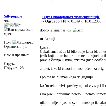
Sillypuppie
Одг: Оправданост транскрипције
члан
«
Одговор #10 у:
01.49 ч. 10.01.2008. »
Ван
dobro je, ima nas još
мреже
mada stoji
Пол:
Организација:
Цитат
Čekaj, smatraš da bi bilo bolje kada bi, umes
Име и презиме:
jezik koji mu treba, pri tom ne morajući da i
pravila čitanja u svim jezicima (manje-više sv
Струка:
Поруке: 128
a opet, tako bi čitaoci bili uskraćeni za or
i pojma ne bi imali koga da gugluju
ko što rekoh elvis presley nije ni elvis prisli n
i šta piše u pravilima poteto ili potato, tome
niko mi nije objasnio svrhu transkipcije, ako 