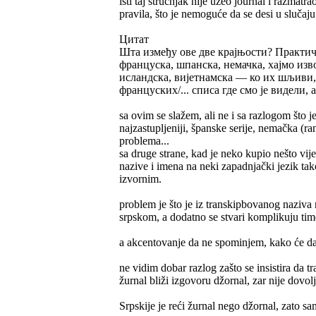
isti taj stručnjak nije uzeo journal i razmatr
pravila, što je nemoguće da se desi u slučaj
Цитат
Шта између ове две крајњости? Практично
француска, шпанска, немачка, хајмо изво
исландска, вијетнамска — ко их шљиви,
француских/... списа где смо је видели, 
sa ovim se slažem, ali ne i sa razlogom što je
najzastupljeniji, španske serije, nemačka (ra
problema...
sa druge strane, kad je neko kupio nešto vijet
nazive i imena na neki zapadnjački jezik tak
izvornim.
problem je što je iz transkipbovanog naziva 
srpskom, a dodatno se stvari komplikuju time 
a akcentovanje da ne spominjem, kako će da 
ne vidim dobar razlog zašto se insistira da t
žurnal bliži izgovoru džornal, zar nije dovo
Srpskije je reći žurnal nego džornal, zato sam