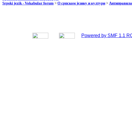
Srpski jezik - Vokabular forum
>
О српском језику и култури
>
Антиправила
Powered by SMF 1.1 R