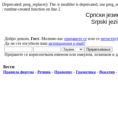
Deprecated: preg_replace(): The /e modifier is deprecated, use preg
: runtime-created function on line 2
Српски јези
Srpski jez
Добро дошли,
Гост
. Молимо вас
пријавите се
или се
региструј
Да ли сте изгубили ваш
активациони e-mail?
Пријавите се корисничким именом или имејлом, лозинком и 
Вести
:
Правила форума
-
Речник
-
Правопис
-
Граматика
-
Вокатив