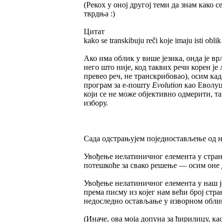
(Рекох у оној другој теми да знам како с
тврдња :)
Цитат
kako se transkibuju reči koje imaju isti oblik u
Ако има облик у више језика, онда је вр
него што није, код таквих речи корен је
превео реч, не транскрибовао), осим ка
програм за е-пошту
Evolution
као Еволуц
који се не може објективно одмерити, 
избору.
Сада одстрањујем поједностављење од не
Увођење нелатиничног елемента у стране 
потешкоће за свако решење — осим оне д
Увођење нелатиничног елемента у наш ј
према писму из којег нам већи број стр
недоследно остављање у изворном облик
(Иначе, ова моја допуна за ћирилицу, ка