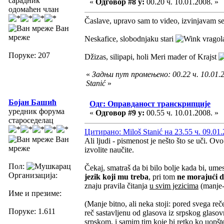
сарадник
«
Одговор #8 у:
00.20 ч. 10.01.2008. »
одомаћен члан
Časlave, upravo sam to video, izvinjavam se
Ван
мреже
Neskafice, slobodnjaku stari
vragol
Поруке: 207
Džizas, silipapi, holi Meri mader of Krajst
«
Задњи пут промењено: 00.22 ч. 10.01.2
Stanić
»
Бојан Башић
Одг: Оправданост транскрипције
уредник форума
«
Одговор #9 у:
00.55 ч. 10.01.2008. »
староседелац
Цитирано: Miloš Stanić на 23.55 ч. 09.01.
Ван
Ali ljudi - pismenost je nešto što se uči. Ov
мреже
izvolite naučite.
Пол:
Čekaj, smatraš da bi bilo bolje kada bi, ume
Организација:
jezik koji mu treba
, pri tom
ne morajući 
znaju pravila čitanja
u svim jezicima
(manje-v
Име и презиме:
(Manje bitno, ali neka stoji: pored svega reče
Поруке: 1.611
reč sastavljenu od glasova iz srpskog glasov
srpskom, i samim tim koje bi retko ko uopšt