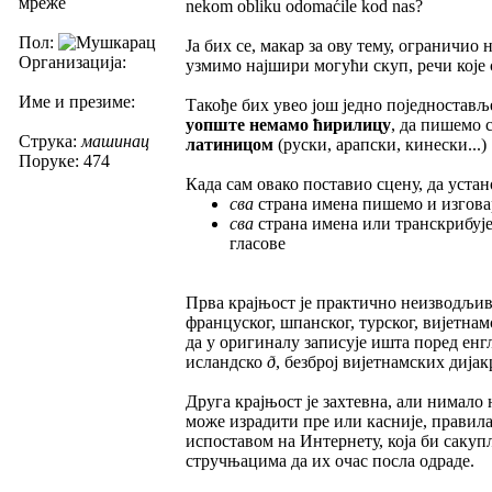
мреже
nekom obliku odomaćile kod nas?
Пол:
Ја бих се, макар за ову тему, ограничио
Организација:
узмимо најшири могући скуп, речи које 
Име и презиме:
Такође бих увео још једно поједностављ
уопште немамо ћирилицу
, да пишемо 
Струка:
машинац
латиницом
(руски, арапски, кинески...)
Поруке: 474
Када сам овако поставио сцену, да уста
сва
страна имена пишемо и изгова
сва
страна имена или транскрибујем
гласове
Прва крајњост је практично неизводљива
француског, шпанског, турског, вијетнам
да у оригиналу записује ишта поред енг
исландско
ð
, безброј вијетнамских дија
Друга крајњост је захтевна, али нимало 
може израдити пре или касније, правила
испоставом на Интернету, која би сакуп
стручњацима да их очас посла одраде.