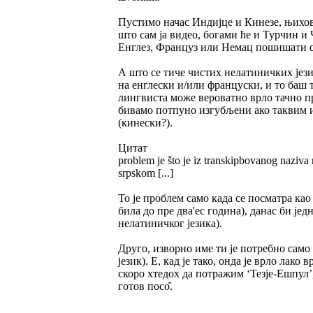
Пустимо начас Индијце и Кинезе, њихов
што сам ја видео, богами ће и Турчин и
Енглез, Француз или Немац пошишати св
А што се тиче чистих нелатиничких јези
на енглески и/или француски, и то баш т
лингвиста може вероватно врло тачно 
бивамо потпуно изгубљени ако таквим 
(кинески?).
Цитат
problem je što je iz transkipbovanog naziva 
srpskom [...]
То је проблем само када се посматра као
била до пре два'ес година), данас би ј
нелатиничког језика).
Друго, изворно име ти је потребно само 
језик). Е, кад је тако, онда је врло лак
скоро хтедох да потражим ‘Тезје-Ешпул’, 
готов посо̑.