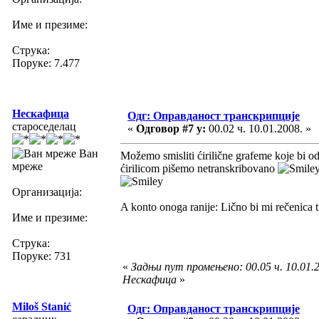
Име и презиме:
Струка:
Поруке: 7.477
Нескафица
Одг: Оправданост транскрипције
староседелац
«
Одговор #7 у:
00.02 ч. 10.01.2008. »
Ван
Možemo smisliti ćirilične grafeme koje bi od
мреже
ćirilicom pišemo netranskribovano
Организација:
A konto onoga ranije: Lično bi mi rečenica t
Име и презиме:
Струка:
Поруке: 731
«
Задњи пут промењено: 00.05 ч. 10.01.2
Нескафица
»
Miloš Stanić
Одг: Оправданост транскрипције