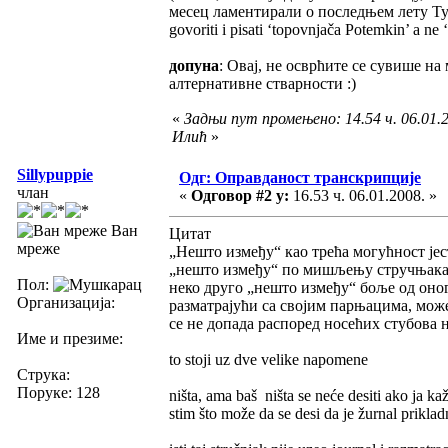
месец ламентирали о последњем лету Туп
govoriti i pisati ‘topovnjača Potemkin’ a ne
допуна
: Овај, не осврћите се сувише н
алтернативне стварности :)
«
Задњи пут промењено: 14.54 ч. 06.01.
Илић
»
Sillypuppie
Одг: Оправданост транскрипције
члан
«
Одговор #2 у:
16.53 ч. 06.01.2008. »
Ван
Цитат
мреже
„Нешто између“ као трећа могућност јес
„нешто између“ по мишљењу стручњака ко
Пол:
неко друго „нешто између“ боље од оног
Организација:
разматрајући са својим парњацима, може
се не допада распоред носећих стубова
Име и презиме:
to stoji uz dve velike napomene
Струка:
Поруке: 128
ništa, ama baš ništa se neće desiti ako ja 
stim što može da se desi da je žurnal prikladn