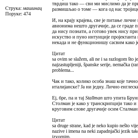
тврдиш тако — сви ми мислимо да је при
Струка:
машинац
размишљао о томе — кога од нас тројице
Поруке: 474
И, на крају крајева, све је питање личне
авионима нешто другачије, да се граде 
да нису познати, а готово увек нису п
искуство и пуно интуиције пројектанта 
некада и не функционишу сасвим како је
Цитат
sa ovim se slažem, ali ne i sa razlogom što je
najzastupljeniji, španske serije, nemačka (ra
problema...
Чак и тако, колико особа знаш које тачно
италијанске? Ја ни једну. Лично енглески
Еј, бре, па и тај
Stallman
што упита Бруни
Столман је како у транскрипцији тако и
круговим слове другачије осим Сталман.
Цитат
sa druge strane, kad je neko kupio nešto vijet
nazive i imena na neki zapadnjački jezik tak
izvornim.