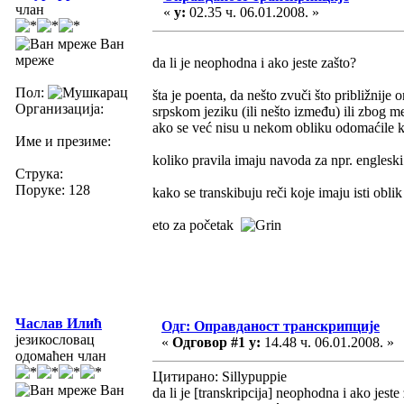
члан
«
у:
02.35 ч. 06.01.2008. »
Ван
мреже
da li je neophodna i ako jeste zašto?
Пол:
šta je poenta, da nešto zvuči što približnije
Организација:
srpskom jeziku (ili nešto između) ili zbog me
ako se već nisu u nekom obliku odomaćile 
Име и презиме:
koliko pravila imaju navoda za npr. engleski
Струка:
Поруке: 128
kako se transkibuju reči koje imaju isti oblik u
eto za početak
Часлав Илић
Одг: Оправданост транскрипције
језикословац
«
Одговор #1 у:
14.48 ч. 06.01.2008. »
одомаћен члан
Цитирано: Sillypuppie
Ван
da li je [transkripcija] neophodna i ako jest