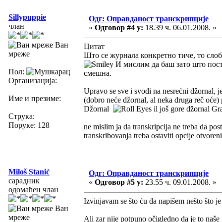
Sillypuppie
Одг: Оправданост транскрипције
члан
«
Одговор #4 у:
18.39 ч. 06.01.2008. »
Ван
Цитат
мреже
Што се журнала конкретно тиче, то слоб
И мислим да баш зато што пост
Пол:
смешна.
Организација:
Upravo se sve i svodi na nesrećni džornal, je
Име и презиме:
(dobro neće džornal, al neka druga reč oće) 
Džornal
il još gore džornal 
Струка:
Поруке: 128
ne mislim ja da transkripcija ne treba da post
transkribovanja treba ostaviti opcije otvorenim
Miloš Stanić
Одг: Оправданост транскрипције
сарадник
«
Одговор #5 у:
23.55 ч. 09.01.2008. »
одомаћен члан
Izvinjavam se što ću da napišem nešto što j
Ван
мреже
Ali zar nije potpuno očigledno da je to naše