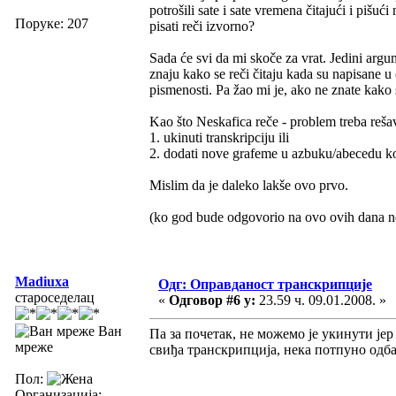
potrošili sate i sate vremena čitajući i pišuć
Поруке: 207
pisati reči izvorno?
Sada će svi da mi skoče za vrat. Jedini argu
znaju kako se reči čitaju kada su napisane u 
pismenosti. Pa žao mi je, ako ne znate kako se
Kao što Neskafica reče - problem treba rešav
1. ukinuti transkripciju ili
2. dodati nove grafeme u azbuku/abecedu koj
Mislim da je daleko lakše ovo prvo.
(ko god bude odgovorio na ovo ovih dana n
Madiuxa
Одг: Оправданост транскрипције
староседелац
«
Одговор #6 у:
23.59 ч. 09.01.2008. »
Ван
Па за почетак, не можемо је укинути ј
мреже
свиђа транскрипција, нека потпуно од
Пол:
Организација: