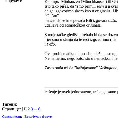
Поруке: 6
Kao npr. Minhauzen (Münchhausen) ili Get
Isto tako pišeš, da "smo primili
sešn
u iskvar
da ga izgovorimo skoro kao u originalu. Ube
"Oušan"
- a zna da se ime pevača Bili izgovara
oušn
,
udaljava od etimološkog originala.
S moje tačke gledišta, trebalo bi da se dozv
- jer smo u stanju da te reči izgovorimo (manj
i
Pežo
.
Ova problematika mi posebno leži na srcu, je
Ne namerno, nego zato, što u nemačkom ne 
Zasto onda mi da "kažnjavamo"
Vašingtone
'rešenje je uvek jednostavno, treba ga samo 
Тагови:
Странице: [
1
]
2
3
...
8
Српски језик - Вокабулар форум