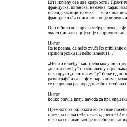
Шта између ове две крајњости? Практично
француска, шпанска, немачка, хајмо изво
исландска, вијетнамска — ко их шљиви,
француских/... списа где смо је видели, 
Ово и било које друго међурешење, које
лично
цивилизацијски је неприхватљиво. 
Цитат
šta je poenta, da nešto zvuči što približnije
srpskom jeziku (ili nešto između) [...]
„Нешто између“ као трећа могућност јес
„нешто између“ по мишљењу стручњака ко
неко друго „нешто између“ боље од оног
разматрајући са својим парњацима, може
се не допада распоред носећих стубова н
Цитат
koliko pravila imaju navoda za npr. engleski
Премного за било кога ко се тиме посеб
премало слова (~43 гласа, од чега ~12 в
неко ко се њиме такође посебно не зани