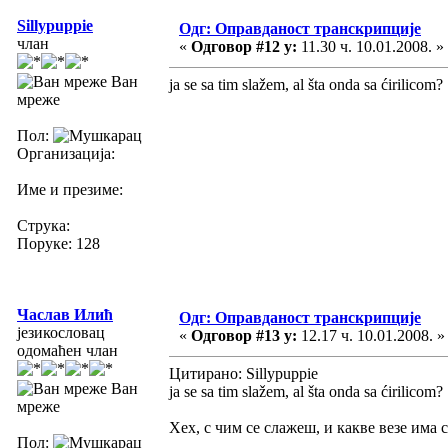
Sillypuppie
Одг: Оправданост транскрипције
члан
«
Одговор #12 у:
11.30 ч. 10.01.2008. »
Ван
ja se sa tim slažem, al šta onda sa ćirilicom?
мреже
Пол:
Организација:
Име и презиме:
Струка:
Поруке: 128
Часлав Илић
Одг: Оправданост транскрипције
језикословац
«
Одговор #13 у:
12.17 ч. 10.01.2008. »
одомаћен члан
Цитирано: Sillypuppie
Ван
ja se sa tim slažem, al šta onda sa ćirilicom?
мреже
Хех, с чим се слажеш, и какве везе има 
Пол: