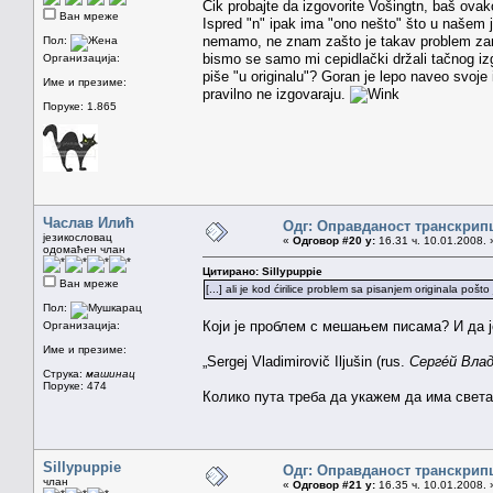
Čik probajte da izgovorite Vošingtn, baš ovak
Ван мреже
Ispred "n" ipak ima "ono nešto" što u našem j
nemamo, ne znam zašto je takav problem zame
Пол:
bismo se samo mi cepidlački držali tačnog izg
Организација:
piše "u originalu"? Goran je lepo naveo svoj
Име и презиме:
pravilno ne izgovaraju.
Поруке: 1.865
Часлав Илић
Одг: Оправданост транскрип
језикословац
«
Одговор #20 у:
16.31 ч. 10.01.2008. 
одомаћен члан
Цитирано: Sillypuppie
Ван мреже
[...] ali je kod ćirilice problem sa pisanjem originala pošt
Пол:
Који је проблем с мешањем писама? И да ј
Организација:
Име и презиме:
„Sergej Vladimirovič Iljušin (rus.
Серге́й Вла
Струка:
машинац
Поруке: 474
Колико пута треба да укажем да има света
Sillypuppie
Одг: Оправданост транскрип
члан
«
Одговор #21 у:
16.35 ч. 10.01.2008. 