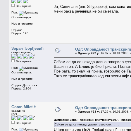
Ван мреже
Ја, Силипапи (енг. Sillypuppie), сам схват
мени оаква реченица не би сметала.
Пол:
Организација:
Име и презиме:
Струка:
Поруке: 128
Зоран Ђорђевић
Одг: Оправданост транскрип
староседелац
«
Одговор #22 у:
16.37 ч. 10.01.2008. 
Ван мреже
Сећам се да се некада давно говорило
кро
Вашингтон. А Елвис је био Присли. Познати
Пол:
Пре рата, то знам из прича, говорило се Та
Организација:
Тако се транскрибовало кад енглески није
Име и презиме:
Струка:
Дипл. инж.
Поруке: 2.364
Goran Miletić
Одг: Оправданост транскрип
сарадник
«
Одговор #23 у:
17.25 ч. 10.01.2008. 
гост
Цитирано: Зоран Ђорђевић link=topic=1807. msg1
Ван мреже
Сећам се да се некада давно говорило. . .
U tom grmu zec i leži: "nekad davno" - po men
Пол: