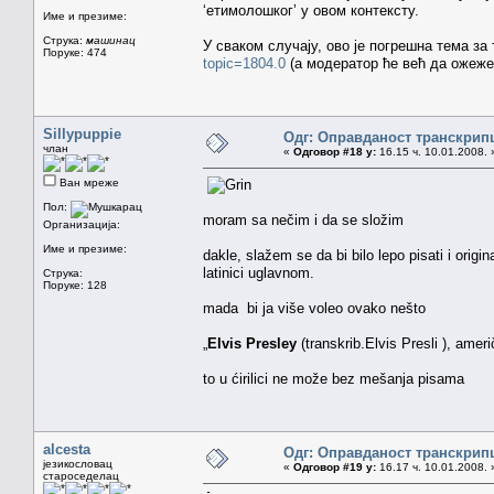
‘етимолошког’ у овом контексту.
Име и презиме:
Струка:
машинац
У сваком случају, ово је погрешна тема за 
Поруке: 474
topic=1804.0
(а модератор ће већ да ожеже 
Sillypuppie
Одг: Оправданост транскрип
члан
«
Одговор #18 у:
16.15 ч. 10.01.2008. 
Ван мреже
Пол:
moram sa nečim i da se složim
Организација:
Име и презиме:
dakle, slažem se da bi bilo lepo pisati i origina
latinici uglavnom.
Струка:
Поруке: 128
mada bi ja više voleo ovako nešto
„
Elvis Presley
(transkrib.Elvis Presli ), ameri
to u ćirilici ne može bez mešanja pisama
alcesta
Одг: Оправданост транскрип
језикословац
«
Одговор #19 у:
16.17 ч. 10.01.2008. 
староседелац