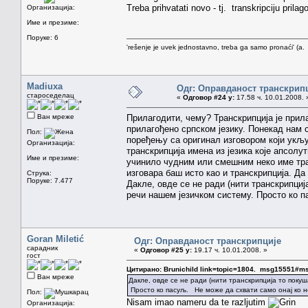
Treba prihvatati novo - tj. transkripciju prilagod
Организација:
Име и презиме:
Поруке: 6
'rešenje je uvek jednostavno, treba ga samo pronaći' (a.
Madiuxa
Одг: Оправданост транскрип
староседелац
«
Одговор #24 у:
17.58 ч. 10.01.2008. 
Ван мреже
Прилагодити, чему? Транскрипција је прил
прилагођено српском језику. Понекад нам с
Пол:
поређењу са оригинал изговором који укључ
Организација:
транскрипција имена из језика које апсолут
Име и презиме:
учинило чудним или смешним неко име транс
изговара баш исто као и транскрипција. Да 
Струка:
Поруке: 7.477
Дакле, овде се не ради (нити транскрипци
речи нашем језичком систему. Просто ко п
Goran Miletić
Одг: Оправданост транскрипције
сарадник
«
Одговор #25 у:
19.17 ч. 10.01.2008. »
гост
Цитирано: Brunichild link=topic=1804. msg15551#
Ван мреже
Дакле, овде се не ради (нити транскрипција то пок
Просто ко пасуљ. Не може да схвати само онај ко 
Пол:
Nisam imao nameru da te razljutim
Организација: