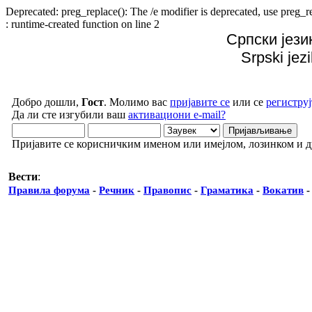
Deprecated: preg_replace(): The /e modifier is deprecated, use preg
: runtime-created function on line 2
Српски јези
Srpski jez
Добро дошли,
Гост
. Молимо вас
пријавите се
или се
региструј
Да ли сте изгубили ваш
активациони e-mail?
Пријавите се корисничким именом или имејлом, лозинком и 
Вести
:
Правила форума
-
Речник
-
Правопис
-
Граматика
-
Вокатив