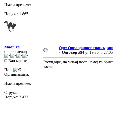
Име и презиме:
Поруке: 1.865
Madiuxa
Одг: Оправданост транскрип
староседелац
«
Одговор #94 у:
19.36 ч. 27.05
Ван мреже
Стоундаре, па мењај пост, немој га бриса
после...
Пол:
Организација:
Име и презиме:
Струка:
Поруке: 7.477