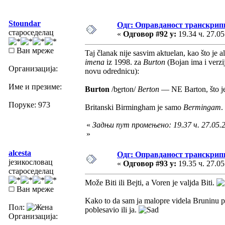
Stoundar
Одг: Оправданост транскрип
староседелац
«
Одговор #92 у:
19.34 ч. 27.05
Ван мреже
Taj članak nije sasvim aktuelan, kao što je 
imena
iz 1998. za
Burton
(Bojan ima i verzij
Организација:
novu odrednicu):
Име и презиме:
Burton
/b
e
rton/
Berton
— NE Barton, što je
Поруке: 973
Britanski Birmingham je samo
Bermingam
.
«
Задњи пут промењено: 19.37 ч. 27.05.2
»
alcesta
Одг: Оправданост транскрип
језикословац
«
Одговор #93 у:
19.35 ч. 27.05
староседелац
Može Biti ili Bejti, a Voren je valjda Biti.
Ван мреже
Kako to da sam ja malopre videla Bruninu p
Пол:
poblesavio ili ja.
Организација: