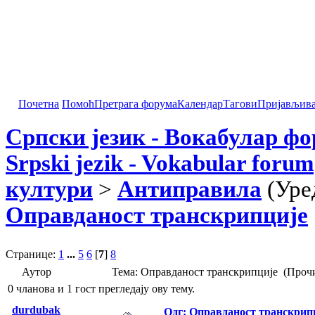
Почетна
Помоћ
Претрага форума
Календар
Тагови
Пријављив
Српски језик - Вокабулар ф
Srpski jezik - Vokabular forum
култури
>
Антиправила
(Уре
Оправданост транскрипције
Странице:
1
...
5
6
[
7
]
8
Аутор
Тема: Оправданост транскрипције (Прочи
0 чланова и 1 гост прегледају ову тему.
durdubak
Одг: Оправданост транскрип