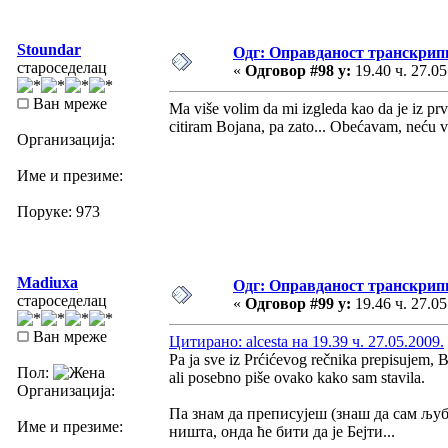
Stoundar
Одг: Оправданост транскрип
староседелац
«
Одговор #98 у:
19.40 ч. 27.05
Ван мреже
Ma više volim da mi izgleda kao da je iz prv
citiram Bojana, pa zato... Obećavam, neću 
Организација:
Име и презиме:
Поруке: 973
Madiuxa
Одг: Оправданост транскрип
староседелац
«
Одговор #99 у:
19.46 ч. 27.05
Ван мреже
Цитирано: alcesta на 19.39 ч. 27.05.2009.
Pa ja sve iz Prćićevog rečnika prepisujem, Br
Пол:
ali posebno piše ovako kako sam stavila.
Организација:
Па знам да преписујеш (знаш да сам љ
Име и презиме:
ништа, онда ће бити да је Бејти...