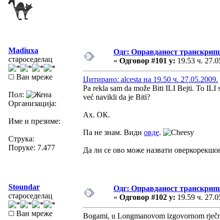
Madiuxa
Одг: Оправданост транскрип
староседелац
«
Одговор #101 у:
19.53 ч. 27.0
Ван мреже
Цитирано: alcesta на 19.50 ч. 27.05.2009.
Pa rekla sam da može Biti ILI Bejti. To ILI 
Пол:
već navikli da je Biti?
Организација:
Ах. ОК.
Име и презиме:
Па не знам. Види
овде
.
Струка:
Поруке: 7.477
Да ли се ово може назвати оверкорекш
Stoundar
Одг: Оправданост транскрип
староседелац
«
Одговор #102 у:
19.59 ч. 27.0
Ван мреже
Bogami, u Longmanovom izgovornom rječniku 