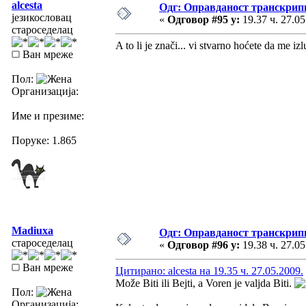
alcesta
Одг: Оправданост транскрип
језикословац
«
Одговор #95 у:
19.37 ч. 27.05
староседелац
A to li je znači... vi stvarno hoćete da me izl
Ван мреже
Пол:
Организација:
Име и презиме:
Поруке: 1.865
Madiuxa
Одг: Оправданост транскрип
староседелац
«
Одговор #96 у:
19.38 ч. 27.05
Ван мреже
Цитирано: alcesta на 19.35 ч. 27.05.2009.
Može Biti ili Bejti, a Voren je valjda Biti.
Пол:
Организација: