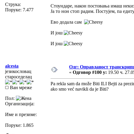
Струка:
Стоундаре, након постовања имаш неких
Поруке: 7.477
Ја то нон стоп радим. Постујем, па едиту
Ево додала сам
И још
И још
alcesta
Одг: Оправданост транскрип
језикословац
«
Одговор #100 у:
19.50 ч. 27.0
староседелац
Pa rekla sam da može Biti ILI Bejti za prezi
Ван мреже
ako smo već navikli da je Biti?
Пол:
Организација:
Име и презиме:
Поруке: 1.865