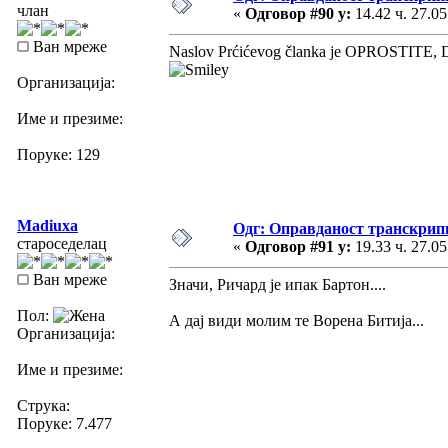
члан
«
Одговор #90 у:
14.42 ч. 27.05
Ван мреже
Naslov Prćićevog članka je OPROSTITE, D
Организација:
Име и презиме:
Поруке: 129
Madiuxa
Одг: Оправданост транскрип
староседелац
«
Одговор #91 у:
19.33 ч. 27.05
Ван мреже
Значи, Ричард је ипак Бартон....
Пол:
А дај види молим те Ворена Битија...
Организација:
Име и презиме:
Струка:
Поруке: 7.477