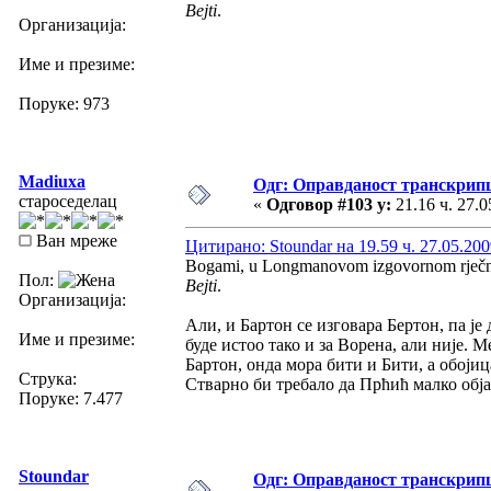
Bejti
.
Организација:
Име и презиме:
Поруке: 973
Madiuxa
Одг: Оправданост транскрип
староседелац
«
Одговор #103 у:
21.16 ч. 27.0
Ван мреже
Цитирано: Stoundar на 19.59 ч. 27.05.200
Bogami, u Longmanovom izgovornom rječniku 
Пол:
Bejti
.
Организација:
Али, и Бартон се изговара Бертон, па ј
Име и презиме:
буде истоо тако и за Ворена, али није. М
Бартон, онда мора бити и Бити, а обоји
Струка:
Стварно би требало да Прћић малко обја
Поруке: 7.477
Stoundar
Одг: Оправданост транскрип