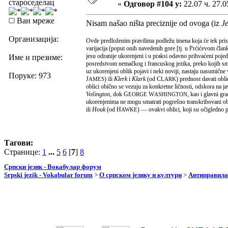
староседелац
«
Одговор #104 у:
22.07 ч. 27.0
Ван мреже
Nisam našao ništa preciznije od ovoga (iz
J
Организација:
Ovde predloženim pravilima podležu imena koja će tek pristi
varijacija (poput onih navedenih gore [tj. u Prćićevom člank
jesu odranije ukorenjeni i u praksi odavno prihvaćeni pojed
Име и презиме:
posredstvom nemačkog i francuskog jezika, preko kojih smo
uz ukorenjeni oblik pojavi i neki noviji, nastaju nasumične 
Поруке: 973
J
) ili
Klerk
i
Klark
(od C
) prednost davati obl
AMES
LARK
oblici obično se vezuju za konkretne ličnosti, odskora na j
Vošington
, dok G
W
, kao i glavni g
EORGE
ASHINGTON
ukorenjenima ne mogu smatrati pogrešno transkribovani obl
ili
Houk
(od H
) — ovakvi oblici, koji su očigledno 
AWKE
Тагови:
Странице:
1
...
5
6
[
7
]
8
Српски језик - Вокабулар форум
Srpski jezik - Vokabular forum
>
О српском језику и култури
>
Антиправила