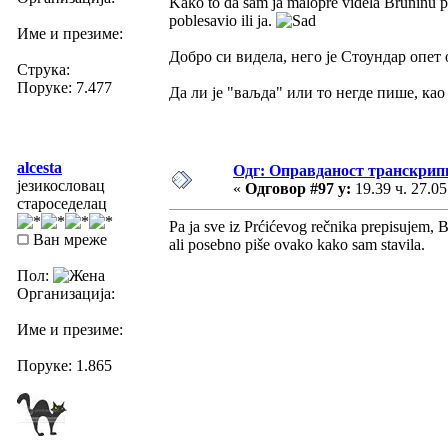
Kako to da sam ja malopre videla Bruninu p
poblesavio ili ja.
Име и презиме:
Добро си видела, него је Стоундар опет 
Струка:
Поруке: 7.477
Да ли је "ваљда" или то негде пише, ка
alcesta
Одг: Оправданост транскрип
језикословац
«
Одговор #97 у:
19.39 ч. 27.05
староседелац
Pa ja sve iz Prćićevog rečnika prepisujem, Br
Ван мреже
ali posebno piše ovako kako sam stavila.
Пол:
Организација:
Име и презиме:
Поруке: 1.865