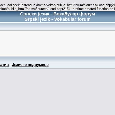
place_callback instead in /home/vokab/public_html/forum/Sources/Load.php(216
vokab/public_html/forum/Sources/Load.php(216) : runtime-created function on 
Српски језик - Вокабулар форум
Srpski jezik - Vokabular forum
атив
-
Језичке недоумице