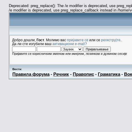
Deprecated: preg_replace(): The /e modifier is deprecated, use preg_re
/e modifier is deprecated, use preg_replace_callback instead in /home/
Добро дошли,
Гост
. Молимо вас
пријавите се
или се
региструјте
.
Да ли сте изгубили ваш
активациони e-mail?
Пријавите се корисничким именом или имејлом, лозинком и дужином сесије
Вести
:
Правила форума
-
Речник
-
Правопис
-
Граматика
-
Вок