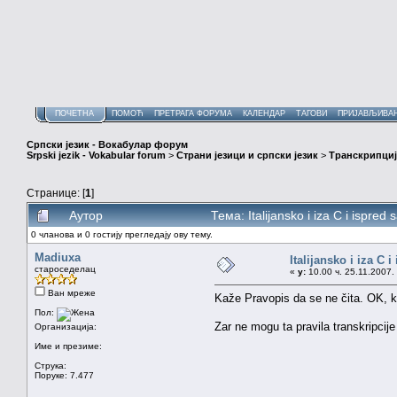
ПОЧЕТНА
ПОМОЋ
ПРЕТРАГА ФОРУМА
КАЛЕНДАР
ТАГОВИ
ПРИЈАВЉИВА
Српски језик - Вокабулар форум
Srpski jezik - Vokabular forum
>
Страни језици и српски језик
>
Транскрипциј
Странице: [
1
]
Аутор
Тема: Italijansko i iza C i ispre
0 чланова и 0 гостију прегледају ову тему.
Madiuxa
Italijansko i iza C 
староседелац
«
у:
10.00 ч. 25.11.2007.
Ван мреже
Kaže Pravopis da se ne čita. OK,
Пол:
Zar ne mogu ta pravila transkripcij
Организација:
Име и презиме:
Струка:
Поруке: 7.477