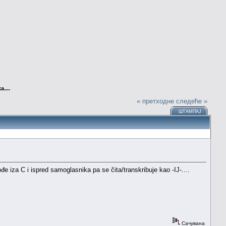
a....
« претходне
следеће »
ШТАМПАЈ
kođe iza C i ispred samoglasnika pa se čita/transkribuje kao -IJ-....
Сачувана