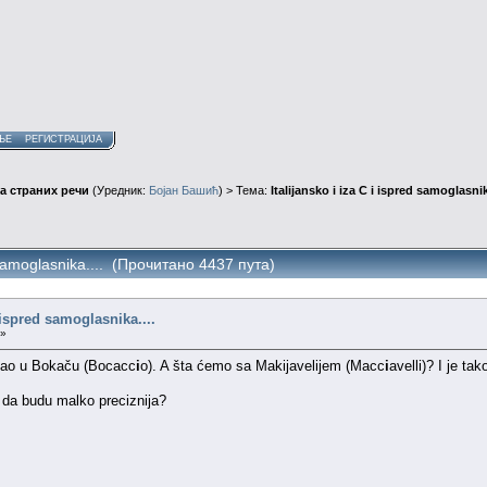
ЊЕ
РЕГИСТРАЦИЈА
а страних речи
(Уредник:
Бојан Башић
) > Тема:
Italijansko i iza C i ispred samoglasnik
d samoglasnika.... (Прочитано 4437 пута)
i ispred samoglasnika....
 »
 kao u Bokaču (Bocacc
i
o). A šta ćemo sa Makijavelijem (Macc
i
avelli)? I je ta
e da budu malko preciznija?