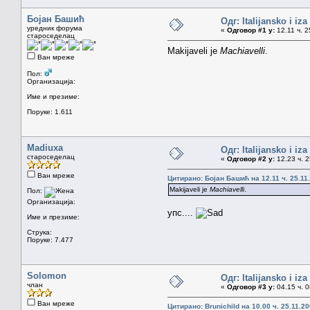
Бојан Башић
Одг: Italijansko i iz
уредник форума
«
Одговор #1 у:
12.11 ч. 2
староседелац
Makijaveli je
Machiavelli
.
Ван мреже
Пол:
Организација:
Име и презиме:
Поруке: 1.611
Madiuxa
Одг: Italijansko i iz
староседелац
«
Одговор #2 у:
12.23 ч. 2
Ван мреже
Цитирано: Бојан Башић на 12.11 ч. 25.11
Makijaveli je
Machiavelli
.
Пол:
Организација:
упс....
Име и презиме:
Струка:
Поруке: 7.477
Solomon
Одг: Italijansko i iz
члан
«
Одговор #3 у:
04.15 ч. 0
Ван мреже
Цитирано: Brunichild на 10.00 ч. 25.11.20