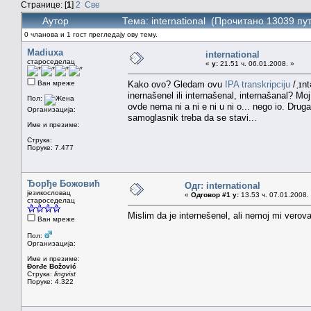
Странице: [
1
]
2
Све
Аутор
Тема: international (Прочитано 13039 пу
0 чланова и 1 гост прегледају ову тему.
Madiuxa
international
староседелац
«
у:
21.51 ч. 06.01.2008. »
Ван мреже
Kako ovo? Gledam ovu
IPA transkripciju
/ˌɪnt
inernašenel ili internašenal, internašanal? Moj
Пол:
ovde nema ni a ni e ni u ni o... nego io. Druga
Организација:
samoglasnik treba da se stavi...
Име и презиме:
Струка:
Поруке: 7.477
Ђорђе Божовић
Одг: international
језикословац
«
Одговор #1 у:
13.53 ч. 07.01.2008.
староседелац
Mislim da je internešenel, ali nemoj mi verovat
Ван мреже
Пол:
Организација:
Име и презиме:
Đorđe Božović
Струка:
lingvist
Поруке: 4.322