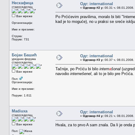
Нескафица
Одг: international
староседелац
«
Одговор #2 у:
00.31 ч. 08.01.2008.
Ван мреже
Po Prćićevim pravilima, moralo bi biti "Inter
kad je to moguće), no u praksi se sreće isklj
Организација:
Име и презиме:
Струка:
Поруке: 731
Бојан Башић
Одг: international
уредник форума
«
Одговор #3 у:
00.37 ч. 08.01.2008.
староседелац
Tačnije, po Prćiću bi bilo
intern
a
šonal
(uzgred
Ван мреже
navodio
internešenel
, ali to je bilo pre Prćića.
Пол:
Организација:
Име и презиме:
Поруке: 1.611
Madiuxa
Одг: international
староседелац
«
Одговор #4 у:
09.21 ч. 08.01.2008.
Ван мреже
Hvala, za to prvo A sam znala. Da li je onda p
Пол: