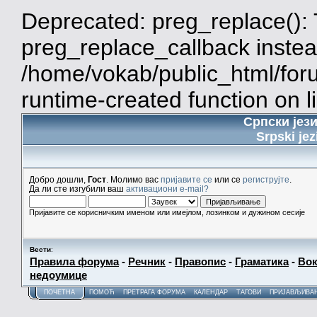
Deprecated: preg_replace(): 
preg_replace_callback instea
/home/vokab/public_html/for
runtime-created function on l
Српски јез
Srpski jez
Добро дошли,
Гост
. Молимо вас
пријавите се
или се
региструјте
.
Да ли сте изгубили ваш
активациони e-mail?
Пријавите се корисничким именом или имејлом, лозинком и дужином сесије
Вести
:
Правила форума
-
Речник
-
Правопис
-
Граматика
-
Вок
недоумице
ПОЧЕТНА
ПОМОЋ
ПРЕТРАГА ФОРУМА
КАЛЕНДАР
ТАГОВИ
ПРИЈАВЉИВА