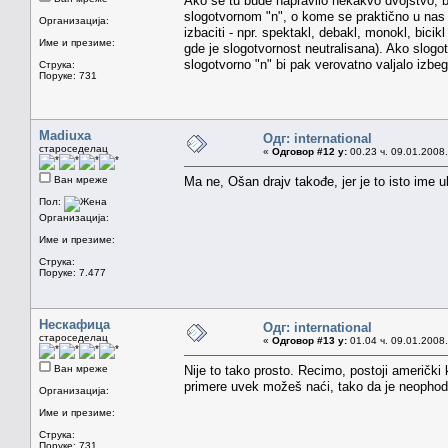
Ako se tu bude napravilo nekakvo dvojstvo, bi
slogotvornom "n", o kome se praktično u nas i 
Организација:
izbaciti - npr. spektakl, debakl, monokl, bicikl 
Име и презиме:
gde je slogotvornost neutralisana). Ako slog
slogotvorno "n" bi pak verovatno valjalo izbe
Струка:
Поруке: 731
Madiuxa
Одг: international
староседелац
«
Одговор #12 у:
00.23 ч. 09.01.2008.
Ван мреже
Ma ne, Ošan drajv takođe, jer je to isto ime ul
Пол:
Организација:
Име и презиме:
Струка:
Поруке: 7.477
Нескафица
Одг: international
староседелац
«
Одговор #13 у:
01.04 ч. 09.01.2008.
Ван мреже
Nije to tako prosto. Recimo, postoji američki
primere uvek možeš naći, tako da je neophodn
Организација:
Име и презиме:
Струка:
Поруке: 731