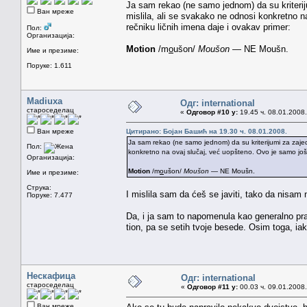
Ja sam rekao (ne samo jednom) da su kriterij
Ван мреже
mislila, ali se svakako ne odnosi konkretno na
rečniku ličnih imena daje i ovakav primer:
Пол:
Организација:
Motion
/m
o
ušon/
Moušon
— NE Moušn.
Име и презиме:
Поруке: 1.611
Madiuxa
Одг: international
староседелац
«
Одговор #10 у:
19.45 ч. 08.01.2008.
Ван мреже
Цитирано: Бојан Башић на 19.30 ч. 08.01.2008.
Ja sam rekao (ne samo jednom) da su kriterijumi za zajed
Пол:
konkretno na ovaj slučaj, već uopšteno. Ovo je samo još je
Организација:
Motion
/m
o
ušon/
Moušon
— NE Moušn.
Име и презиме:
Струка:
I mislila sam da ćeš se javiti, tako da nisam n
Поруке: 7.477
Da, i ja sam to napomenula kao generalno prav
tion, pa se setih tvoje besede. Osim toga, iako
Нескафица
Одг: international
староседелац
«
Одговор #11 у:
00.03 ч. 09.01.2008.
Ван мреже