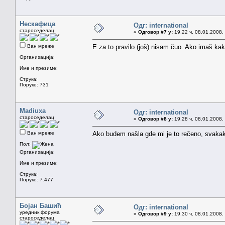
Нескафица
Одг: international
староседелац
«
Одговор #7 у:
19.22 ч. 08.01.2008.
Ван мреже
E za to pravilo (još) nisam čuo. Ako imaš kak
Организација:
Име и презиме:
Струка:
Поруке: 731
Madiuxa
Одг: international
староседелац
«
Одговор #8 у:
19.28 ч. 08.01.2008.
Ван мреже
Ako budem našla gde mi je to rečeno, svaka
Пол:
Организација:
Име и презиме:
Струка:
Поруке: 7.477
Бојан Башић
Одг: international
уредник форума
«
Одговор #9 у:
19.30 ч. 08.01.2008.
староседелац