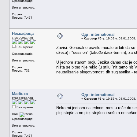
Организација:
Име и презиме:
Струка:
Поруке: 7.477
Нескафица
Одг: international
староседелац
«
Одговор #5 у:
19.09 ч. 08.01.2008.
Ван мреже
Zavisi. Generalno pravilo moralo bi biti da se
džeza) i "session" (takođe džez-termin), za š
Организација:
Име и презиме:
U jednom starom broju Jezika danas dat je odgo
ništa se bitno nije reklo (u stilu "nit tamo n
Струка:
Поруке: 731
neutralisanje slogotvornosti tih suglasnika -
Madiuxa
Одг: international
староседелац
«
Одговор #6 у:
19.15 ч. 08.01.2008.
Ван мреже
Neko mi jednom na jednom mestu reče da se 
plej stejšn a ne plej stejšon i sešn a ne sešon
Пол:
Организација:
Име и презиме:
Струка:
Поруке: 7.477