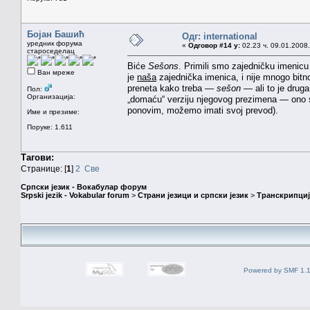
Бојан Башић
Одг: international
уредник форума
«
Одговор #14 у:
02.23 ч. 09.01.2008.
староседелац
Biće
Sešons
. Primili smo zajedničku imenic
Ван мреже
je
naša
zajednička imenica, i nije mnogo bitno 
preneta kako treba —
sešon
— ali to je drug
Пол:
Организација:
„domaću“ verziju njegovog prezimena — ono s
ponovim, možemo imati svoj prevod).
Име и презиме:
Поруке: 1.611
Тагови:
Странице: [
1
]
2
Све
Српски језик - Вокабулар форум
Srpski jezik - Vokabular forum
>
Страни језици и српски језик
>
Транскрипциј
Powered by SMF 1.