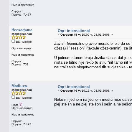
Име и презиме:
Струка:
Поруке: 7.477
Нескафица
Одг: international
староседелац
«
Одговор #5 у:
19.09 ч. 08.01.2008. »
Ван мреже
Zavisi. Generalno pravilo moralo bi biti da se
džeza) i "session" (takođe džez-termin), za š
Организација:
Име и презиме:
U jednom starom broju Jezika danas dat je odgo
Струка:
ništa se bitno nije reklo (u stilu "nit tamo n
Поруке: 731
neutralisanje slogotvornosti tih suglasnika -
Madiuxa
Одг: international
староседелац
«
Одговор #6 у:
19.15 ч. 08.01.2008. »
Ван мреже
Neko mi jednom na jednom mestu reče da se 
plej stejšn a ne plej stejšon i sešn a ne sešon
Пол:
Организација:
Име и презиме:
Струка:
Поруке: 7.477