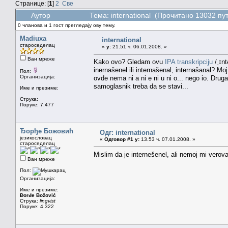
Странице: [
1
]
2
Све
Аутор
Тема: international (Прочитано 13032 пу
0 чланова и 1 гост прегледају ову тему.
Madiuxa
international
староседелац
«
у:
21.51 ч. 06.01.2008. »
Ван мреже
Kako ovo? Gledam ovu
IPA transkripciju
/ˌɪnt
inernašenel ili internašenal, internašanal? Moj
Пол:
Организација:
ovde nema ni a ni e ni u ni o... nego io. Druga
samoglasnik treba da se stavi...
Име и презиме:
Струка:
Поруке: 7.477
Ђорђе Божовић
Одг: international
језикословац
«
Одговор #1 у:
13.53 ч. 07.01.2008. »
староседелац
Mislim da je internešenel, ali nemoj mi verovat
Ван мреже
Пол:
Организација:
Име и презиме:
Đorđe Božović
Струка:
lingvist
Поруке: 4.322