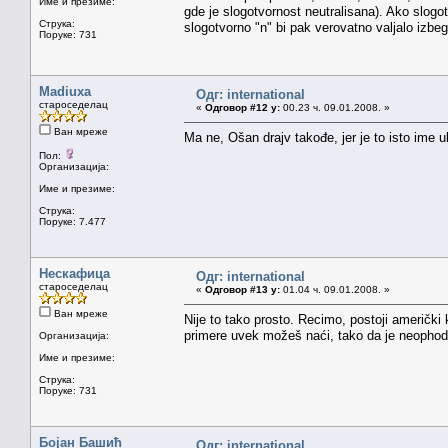
Име и презиме:
gde je slogotvornost neutralisana). Ako slog
Струка:
slogotvorno "n" bi pak verovatno valjalo izbe
Поруке: 731
Madiuxa
Одг: international
староседелац
«
Одговор #12 у:
00.23 ч. 09.01.2008. »
Ван мреже
Ma ne, Ošan drajv takođe, jer je to isto ime ul
Пол:
Организација:
Име и презиме:
Струка:
Поруке: 7.477
Нескафица
Одг: international
староседелац
«
Одговор #13 у:
01.04 ч. 09.01.2008. »
Ван мреже
Nije to tako prosto. Recimo, postoji američki
primere uvek možeš naći, tako da je neophodn
Организација:
Име и презиме:
Струка:
Поруке: 731
Бојан Башић
Одг: international