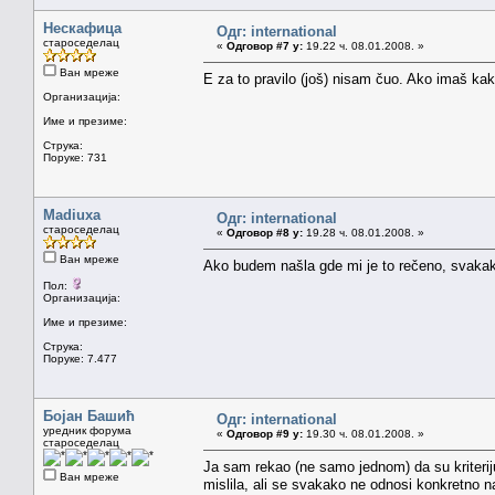
Нескафица
Одг: international
староседелац
«
Одговор #7 у:
19.22 ч. 08.01.2008. »
Ван мреже
E za to pravilo (još) nisam čuo. Ako imaš kak
Организација:
Име и презиме:
Струка:
Поруке: 731
Madiuxa
Одг: international
староседелац
«
Одговор #8 у:
19.28 ч. 08.01.2008. »
Ван мреже
Ako budem našla gde mi je to rečeno, svaka
Пол:
Организација:
Име и презиме:
Струка:
Поруке: 7.477
Бојан Башић
Одг: international
уредник форума
«
Одговор #9 у:
19.30 ч. 08.01.2008. »
староседелац
Ja sam rekao (ne samo jednom) da su kriterij
Ван мреже
mislila, ali se svakako ne odnosi konkretno na