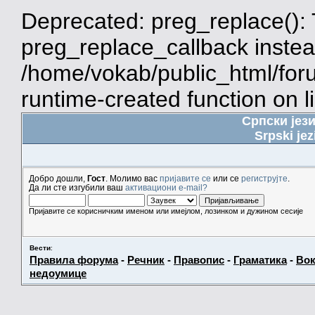
Deprecated: preg_replace(): 
preg_replace_callback instea
/home/vokab/public_html/for
runtime-created function on l
Српски јез
Srpski jez
Добро дошли,
Гост
. Молимо вас
пријавите се
или се
региструјте
.
Да ли сте изгубили ваш
активациони e-mail?
Пријавите се корисничким именом или имејлом, лозинком и дужином сесије
Вести
:
Правила форума
-
Речник
-
Правопис
-
Граматика
-
Вок
недоумице