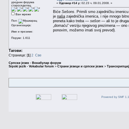
уредник форума
«
Одговор #14 у:
02.23 ч. 09.01.2008. »
староседелац
Biće
Sešons
. Primili smo zajedničku imenic
Ван мреже
je
naša
zajednička imenica, i nije mnogo bitno 
preneta kako treba —
sešon
— ali to je drug
Пол:
„domaću“ verziju njegovog prezimena — ono s
Организација:
ponovim, možemo imati svoj prevod).
Име и презиме:
Поруке: 1.611
Тагови:
Странице: [
1
]
2
Све
Српски језик - Вокабулар форум
Srpski jezik - Vokabular forum
>
Страни језици и српски језик
>
Транскрипциј
Powered by SMF 1.