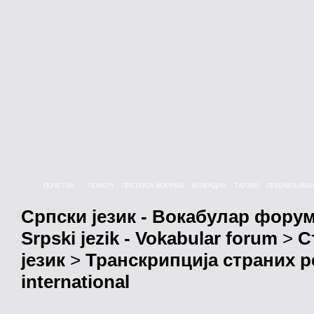
ПОЧЕТНА
ПОМОЋ
ПРЕТРАГА ФОРУМА
КАЛЕНДАР
ТАГОВИ
ПРИЈАВЉИВА
Српски језик - Вокабулар фору
Srpski jezik - Vokabular forum
>
С
језик
>
Транскрипција страних р
international