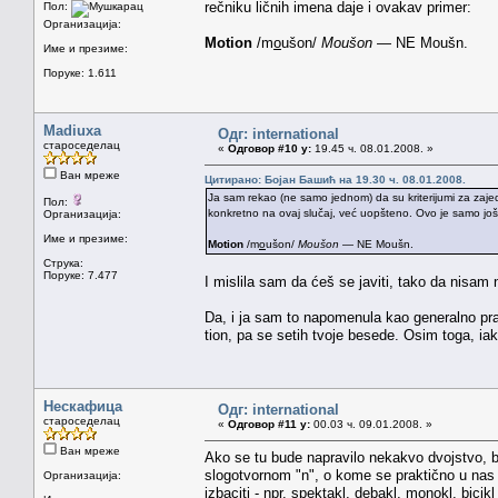
rečniku ličnih imena daje i ovakav primer:
Пол:
Организација:
Motion
/m
o
ušon/
Moušon
— NE Moušn.
Име и презиме:
Поруке: 1.611
Madiuxa
Одг: international
староседелац
«
Одговор #10 у:
19.45 ч. 08.01.2008. »
Ван мреже
Цитирано: Бојан Башић на 19.30 ч. 08.01.2008.
Ja sam rekao (ne samo jednom) da su kriterijumi za zajed
Пол:
konkretno na ovaj slučaj, već uopšteno. Ovo je samo još je
Организација:
Име и презиме:
Motion
/m
o
ušon/
Moušon
— NE Moušn.
Струка:
Поруке: 7.477
I mislila sam da ćeš se javiti, tako da nisam n
Da, i ja sam to napomenula kao generalno prav
tion, pa se setih tvoje besede. Osim toga, iako
Нескафица
Одг: international
староседелац
«
Одговор #11 у:
00.03 ч. 09.01.2008. »
Ван мреже
Ako se tu bude napravilo nekakvo dvojstvo, bi
slogotvornom "n", o kome se praktično u nas i 
Организација:
izbaciti - npr. spektakl, debakl, monokl, bicikl 