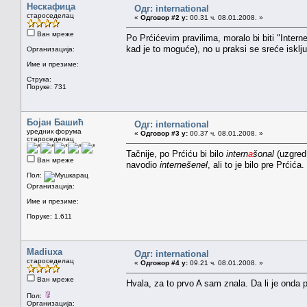
Нескафица
Одг: international
староседелац
«
Одговор #2 у:
00.31 ч. 08.01.2008. »
Ван мреже
Po Prćićevim pravilima, moralo bi biti "Inter
kad je to moguće), no u praksi se sreće isklj
Организација:
Име и презиме:
Струка:
Поруке: 731
Бојан Башић
Одг: international
уредник форума
«
Одговор #3 у:
00.37 ч. 08.01.2008. »
староседелац
Tačnije, po Prćiću bi bilo
intern
a
šonal
(uzgred
Ван мреже
navodio
internešenel
, ali to je bilo pre Prćića.
Пол:
Организација:
Име и презиме:
Поруке: 1.611
Madiuxa
Одг: international
староседелац
«
Одговор #4 у:
09.21 ч. 08.01.2008. »
Ван мреже
Hvala, za to prvo A sam znala. Da li je onda p
Пол:
Организација: