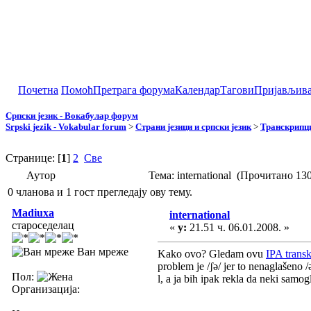
Почетна
Помоћ
Претрага форума
Календар
Тагови
Пријављив
Српски језик - Вокабулар форум
Srpski jezik - Vokabular forum
>
Страни језици и српски језик
>
Транскрипци
Странице: [
1
]
2
Све
Аутор
Тема: international (Прочитано 13
0 чланова и 1 гост прегледају ову тему.
Madiuxa
international
староседелац
«
у:
21.51 ч. 06.01.2008. »
Ван мреже
Kako ovo? Gledam ovu
IPA transk
problem je /ʃə/ jer to nenaglašeno /
Пол:
l, a ja bih ipak rekla da neki samogl
Организација: