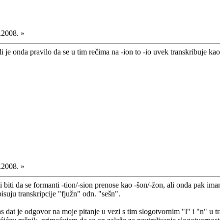
.2008. »
i je onda pravilo da se u tim rečima na -ion to -io uvek transkribuje ka
.2008. »
 biti da se formanti -tion/-sion prenose kao -šon/-žon, ali onda pak ima
suju transkripcije "fjužn" odn. "sešn".
at je odgovor na moje pitanje u vezi s tim slogotvornim "l" i "n" u trans