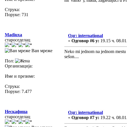
nit 'vamo"), mada, zagledajući u P
Струка:
Поруке: 731
Madiuxa
Одг: international
староседелац
«
Одговор #6 у:
19.15 ч. 08.01
Ван мреже
Neko mi jednom na jednom mestu reč
sešon....
Пол:
Организација:
Име и презиме:
Струка:
Поруке: 7.477
Нескафица
Одг: international
староседелац
«
Одговор #7 у:
19.22 ч. 08.01