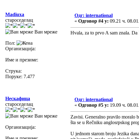
Madiuxa
Одг: international
староседелац
«
Одговор #4 у:
09.21 ч. 08.01
Ван мреже
Hvala, za to prvo A sam znala. Da l
Пол:
Организација:
Име и презиме:
Струка:
Поруке: 7.477
Нескафица
Одг: international
староседелац
«
Одговор #5 у:
19.09 ч. 08.01
Ван мреже
Zavisi. Generalno pravilo moralo bi
šta se u Rečniku anglosrpskog propi
Организација:
U jednom starom broju Jezika danas d
Име и презиме: