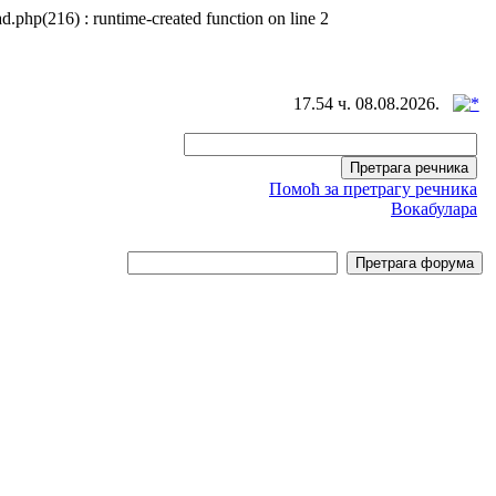
d.php(216) : runtime-created function on line 2
17.54 ч. 08.08.2026.
Помоћ за претрагу речника
Вокабулара