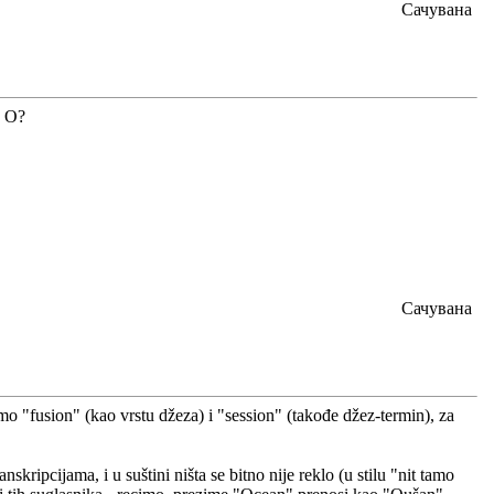
Сачувана
o O?
Сачувана
mo "fusion" (kao vrstu džeza) i "session" (takođe džez-termin), za
kripcijama, i u suštini ništa se bitno nije reklo (u stilu "nit tamo