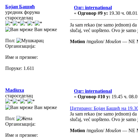
Бојан Башић
Одг: international
уредник форума
«
Одговор #9 у:
19.30 ч. 08.01
староседелац
Ja sam rekao (ne samo jednom) da su
Ван мреже
slučaj, već uopšteno. Ovo je samo jo
Пол:
Motion
/m
o
ušon/
Moušon
— NE M
Организација:
Име и презиме:
Поруке: 1.611
Madiuxa
Одг: international
староседелац
«
Одговор #10 у:
19.45 ч. 08.0
Ван мреже
Цитирано: Бојан Башић на 19.30 
Ja sam rekao (ne samo jednom) da su
Пол:
slučaj, već uopšteno. Ovo je samo jo
Организација:
Motion
/m
o
ušon/
Moušon
— NE M
Име и презиме: