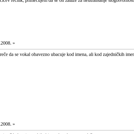
rćićev rečnik, primećujem da se on zalaže za neutralisanje slogotvornos
.2008. »
e da se vokal obavezno ubacuje kod imena, ali kod zajedničkih imenica
.2008. »