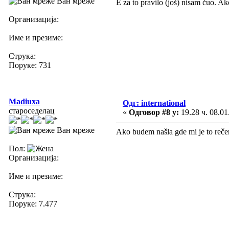
Ван мреже
E za to pravilo (još) nisam čuo. A
Организација:
Име и презиме:
Струка:
Поруке: 731
Madiuxa
Одг: international
староседелац
«
Одговор #8 у:
19.28 ч. 08.01
Ван мреже
Ako budem našla gde mi je to reče
Пол:
Организација:
Име и презиме:
Струка:
Поруке: 7.477