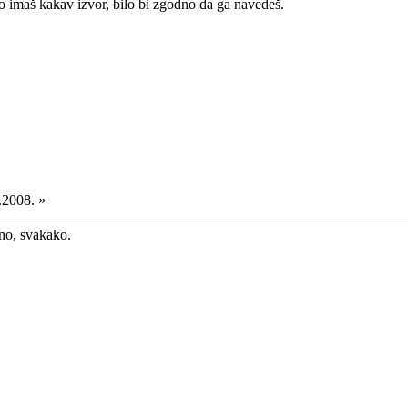
ko imaš kakav izvor, bilo bi zgodno da ga navedeš.
.2008. »
no, svakako.