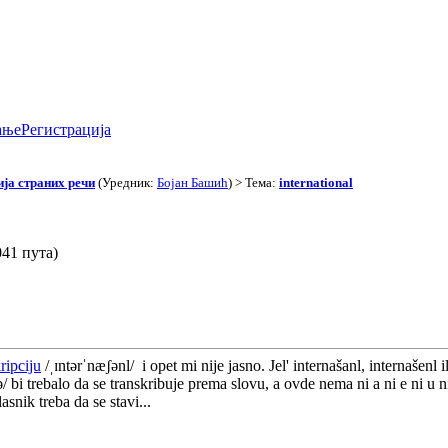
ање
Регистрација
ја страних речи
(Уредник:
Бојан Башић
) > Тема:
international
041 пута)
ripciju
/ˌɪntərˈnæʃənl/ i opet mi nije jasno. Jel' internašanl, internašenl 
ə/ bi trebalo da se transkribuje prema slovu, a ovde nema ni a ni e ni u 
asnik treba da se stavi...