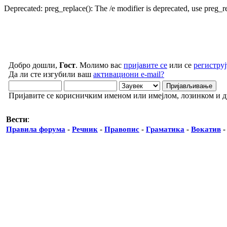
Deprecated: preg_replace(): The /e modifier is deprecated, use preg_
Добро дошли,
Гост
. Молимо вас
пријавите се
или се
региструј
Да ли сте изгубили ваш
активациони e-mail?
Пријавите се корисничким именом или имејлом, лозинком и 
Вести
:
Правила форума
-
Речник
-
Правопис
-
Граматика
-
Вокатив