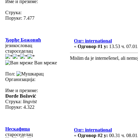
Име и презиме:
Струка:
Поруке: 7.477
Ђорђе Божовић
Одг: international
језикословац
«
Одговор #1 у:
13.53 ч. 07.01
староседелац
Mislim da je internešenel, ali nemoj
Ван мреже
Пол:
Организација:
Име и презиме:
Đorđe Božović
Струка:
lingvist
Поруке: 4.322
Нескафица
Одг: international
староседелац
«
Одговор #2 у:
00.31 ч. 08.01