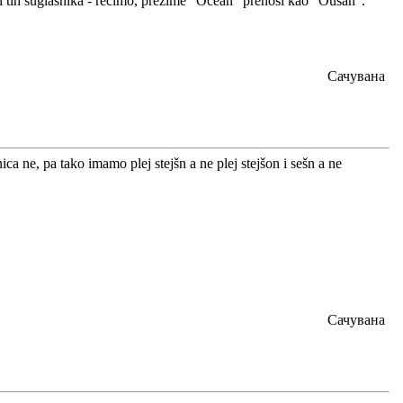
ti tih suglasnika - recimo, prezime "Ocean" prenosi kao "Oušan".
Сачувана
 ne, pa tako imamo plej stejšn a ne plej stejšon i sešn a ne
Сачувана