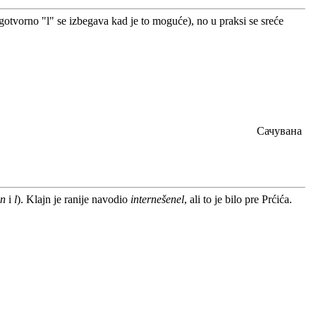
ogotvorno "l" se izbegava kad je to moguće), no u praksi se sreće
Сачувана
n
i
l
). Klajn je ranije navodio
internešenel
, ali to je bilo pre Prćića.