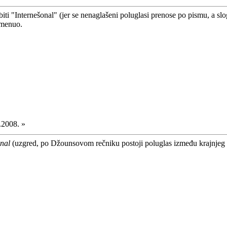
iti "Internešonal" (jer se nenaglašeni poluglasi prenose po pismu, a sl
omenuo.
.2008. »
nal
(uzgred, po Džounsovom rečniku postoji poluglas između krajnjeg