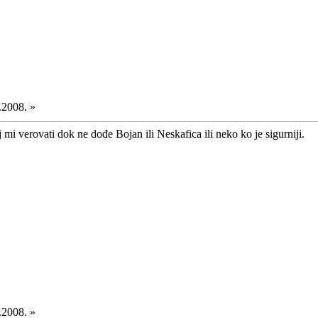
.2008. »
 mi verovati dok ne dođe Bojan ili Neskafica ili neko ko je sigurniji.
.2008. »