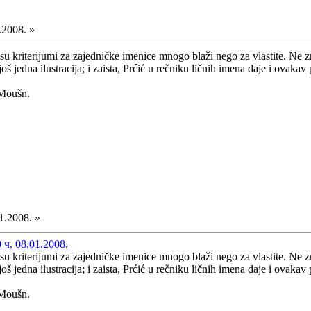
.2008. »
 kriterijumi za zajedničke imenice mnogo blaži nego za vlastite. Ne zna
š jedna ilustracija; i zaista, Prćić u rečniku ličnih imena daje i ovakav 
oušn.
1.2008. »
ч. 08.01.2008.
 kriterijumi za zajedničke imenice mnogo blaži nego za vlastite. Ne zna
š jedna ilustracija; i zaista, Prćić u rečniku ličnih imena daje i ovakav 
oušn.