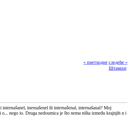
« претходне
следеће »
Штампај
ili internašanel, inernašenel ili internašenal, internašanal? Moj
ni o... nego io. Druga nedoumica je što nema ništa između krajnjih n i