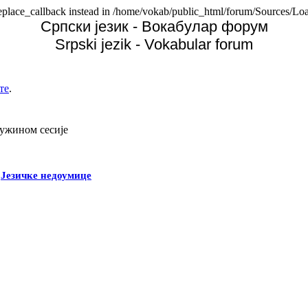
replace_callback instead in /home/vokab/public_html/forum/Sources/Loa
Српски језик - Вокабулар форум
Srpski jezik - Vokabular forum
те
.
дужином сесије
-
Језичке недоумице