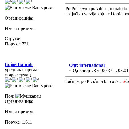
Ван мреже
Po Prćićevim pravilima, moralo bi b
isključivo verzija koju je Đorđe p
Организација:
Име и презиме:
Струка:
Поруке: 731
Бојан Башић
Одг: international
уредник форума
«
Одговор #3 у:
00.37 ч. 08.01
староседелац
Tačnije, po Prćiću bi bilo
intern
a
šo
Ван мреже
Пол:
Организација:
Име и презиме:
Поруке: 1.611