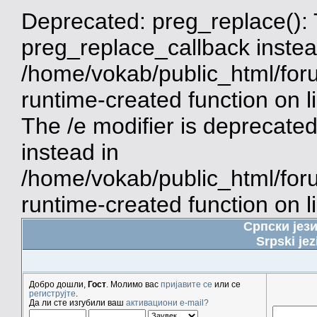
Deprecated: preg_replace(): 
preg_replace_callback instea
/home/vokab/public_html/for
runtime-created function on 
The /e modifier is deprecate
instead in
/home/vokab/public_html/for
runtime-created function on l
Српски јез
Srpski jez
Добро дошли,
Гост
. Молимо вас
пријавите се
или се
региструјте
.
Да ли сте изгубили ваш
активациони e-mail?