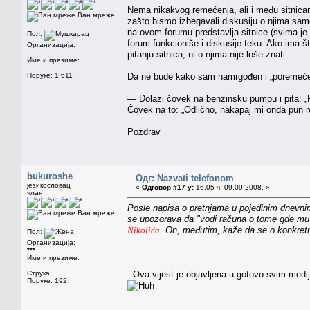
Nema nikakvog remećenja, ali i među sitnicama
Ван мреже
zašto bismo izbegavali diskusiju o njima sam
na ovom forumu predstavlja sitnice (svima je
Пол:
forum funkcioniše i diskusije teku. Ako ima 
Организација:
pitanju sitnica, ni o njima nije loše znati.
Име и презиме:
Поруке: 1.611
Da ne bude kako sam namrgođen i „poremeć
— Dolazi čovek na benzinsku pumpu i pita: „P
Čovek na to: „Odlično, nakapaj mi onda pun r
Pozdrav
bukuroshe
Одг: Nazvati telefonom
језикословац
«
Одговор #17 у:
16.05 ч. 09.09.2008. »
члан
Posle napisa o pretnjama u pojedinim dnevnim
Ван мреже
se upozorava da "vodi računa o tome gde mu 
Nikolića
. On, međutim, kaže da se o konkretn
Пол:
Организација:
***
Име и презиме:
Струка:
Ova vijest je objavljena u gotovo svim mediji
Поруке: 192