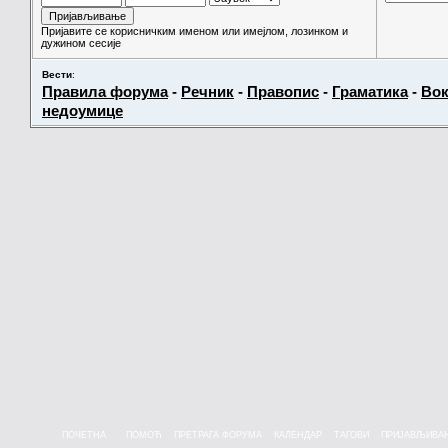
Пријавите се корисничким именом или имејлом, лозинком и
дужином сесије
Вести
:
Правила форума
-
Речник
-
Правопис
-
Граматика
-
Вок
недоумице
ПОЧЕТНА
ПОМОЋ
ПРЕТРАГА ФОРУМА
КАЛЕНДАР
ТАГОВИ
ПРИЈАВЉИВА