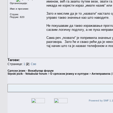
именом, већ га
звати
путем везе, звати га
Организација:
никада не користи израз „имате назив“ или
Име и презиме:
Зато и мислим да је то „назвати“ настало о
Струка:
Поруке: 820
управо такво значење као што наводите.
Не покушавам да такво изражавање проглас
сасвим логичну подлогу, а не пука неправ
Сама реч „позвати“ је попримила значење
разговора. Зато ће и свако рећи да је неко
тај начин што га је
назвао
телефоном и
по
Тагови:
Странице:
1
[
2
]
Све
Српски језик - Вокабулар форум
Srpski jezik - Vokabular forum
>
О српском језику и култури
>
Антиправила
(
Powered by SMF 1.