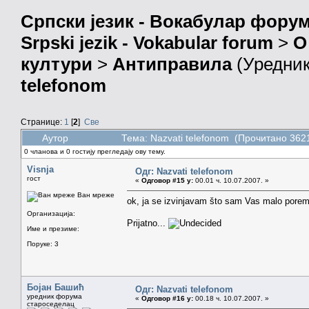
Српски језик - Вокабулар фору
Srpski jezik - Vokabular forum
>
О
култури
>
Антиправила
(Уредни
telefonom
Странице:
1
[
2
]
Све
Аутор
Тема: Nazvati telefonom (Прочитано 362
0 чланова и 0 гостију прегледају ову тему.
Visnja
Одг: Nazvati telefonom
гост
«
Одговор #15 у:
00.01 ч. 10.07.2007. »
Ван мреже
ok, ja se izvinjavam što sam Vas malo poreme
Организација:
Prijatno...
Име и презиме:
Поруке: 3
Бојан Башић
Одг: Nazvati telefonom
уредник форума
«
Одговор #16 у:
00.18 ч. 10.07.2007. »
староседелац