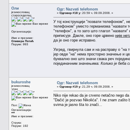
Оли
Одг: Nazvati telefonom
језикословац
«
Одговор #18 у:
20.59 ч. 09.09.2008. »
староседелац
У тој конструкцији "позвати телефоном", н
Ван мреже
телефоном" уместо германизма "назвати т
"телефон", а то зато што глагол "назвати"
Организација:
приписује. Дакле, оно горе црвено
није нет
Име и презиме:
да је оно горе исправно.
Оливера Потић
Поруке: 993
Узгред, гвирнула сам и на расправу о "на 
јер овде "на" нема просторно значење и це
буквално оно што значи свака реч поједин
појединачним значењима:
Колико је беба 
bukuroshe
Одг: Nazvati telefonom
језикословац
«
Одговор #19 у:
21.29 ч. 09.09.2008. »
члан
Niko nije rekao da je crveno netačno nego da
Ван мреже
"Dačić je pozvao Nikolića". I ne znam zašto 
svima je jasno šta to znači...
Пол:
Организација:
***
Име и презиме:
Струка:
Поруке: 192