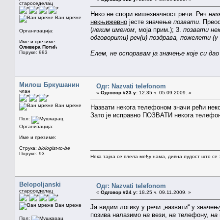
староседелац
Нико не спори вишезначност речи. Реч
наз
Ван мреже
некњижевно
јесте значење
позвати
. Прео
(
неким именом
, моја прим.); 3.
позвати не
Организација:
одговорити) реч(и) поздрава, пожелети (у
Име и презиме:
Оливера Потић
Поруке: 993
Елем, не оспоравам ја значење које си да
Милош Бркушанин
Одг: Nazvati telefonom
члан
«
Одговор #23 у:
12.35 ч. 05.09.2009. »
Ван мреже
Назвати некога телефоном значи рећи неком
Зато је исправно ПОЗВАТИ некога телефо
Пол:
Организација:
Име и презиме:
Струка:
biologist-to-be
Поруке: 93
Нека тајна се плела међу нама, дивна лудост што се з
Belopoljanski
Одг: Nazvati telefonom
староседелац
«
Одговор #24 у:
18.25 ч. 09.11.2009. »
Ван мреже
Ја видим логику у речи „назвати“ у значењ
позива налазимо
на
вези,
на
телефону,
на
Пол: