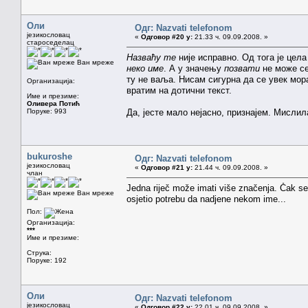
Оли
Одг: Nazvati telefonom
језикословац
«
Одговор #20 у:
21.33 ч. 09.09.2008. »
староседелац
Назваћу те
није исправно. Од тога је цел
Ван мреже
неко име
. А у значењу
позвати
не може се
ту не ваља. Нисам сигурна да се увек мор
Организација:
вратим на дотични текст.
Име и презиме:
Оливера Потић
Поруке: 993
Да, јесте мало нејасно, признајем. Мисли
bukuroshe
Одг: Nazvati telefonom
језикословац
«
Одговор #21 у:
21.44 ч. 09.09.2008. »
члан
Jedna riječ može imati više značenja. Čak se 
Ван мреже
osjetio potrebu da nadjene nekom ime...
Пол:
Организација:
***
Име и презиме:
Струка:
Поруке: 192
Оли
Одг: Nazvati telefonom
језикословац
«
Одговор #22 у:
22.01 ч. 09.09.2008. »