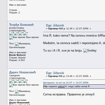
Име и презиме:
Струка:
Поруке: 2
Ђорђе Божовић
Одг: šifarnik
језикословац
«
Одговор #10 у:
11.49 ч. 12.07.2009. »
староседелац
Ima R, kako nema? Na osnovu imenice šifRa, koj
Ван мреже
Međutim, ta osnova sadrži i nepostojano A, da
Пол:
Организација:
Tu su i A i R, sve je na broju.
Име и презиме:
Đorđe Božović
Струка:
lingvist
Поруке: 4.322
Дарко Новаковић
Одг: šifarnik
сарадник
«
Одговор #11 у:
13.46 ч. 12.07.2009. »
староседелац
Цитирано: zo-mi на 11.07 ч. 12.07.2009.
Ван мреже
Nije nejasno
odkud
A, nego zašto nema R.
Пол:
Ситна исправка. Правилно је
откуд
.
Организација:
Име и презиме:
Дарко Новаковић