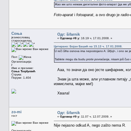
Жао ми што немам дигитални фото-апарат (да ме уб
Foto-aparat
i
fotoaparat
, a ovo drugo je
radio-
Соња
Одг: šifarnik
језикословац
«
Одговор #8 у:
16.19 ч. 17.01.2008. »
староседелац
Цитирано: Бојан Башић на 15.13 ч. 17.01.2008.
Ван мреже
U reči
šifra
osnova ima nepostojano A:
šif(a)r-
, i ono se 
Пол:
Tablete mogu da budu
protiv povraćanja
, nisam još čuo 
Организација:
/
Име и презиме:
Ааа, то значи да оно јесте шифарник, кол
Соња Ђорђевић
Струка:
Поруке: 1.404
Знам ја шта може, али углавном питају „з
измислила, мајке ми!)
Хвала!
zo-mi
Одг: šifarnik
гост
«
Одговор #9 у:
11.07 ч. 12.07.2009. »
Ван мреже
Nije nejasno odkud A, nego zašto nema R.
Организација: