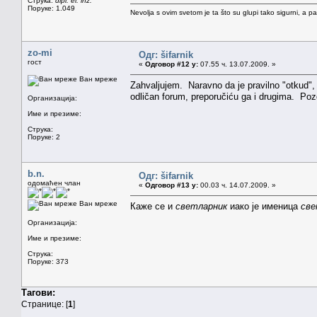
Струка:
dipl. el. inž.
Поруке: 1.049
Nevolja s ovim svetom je ta što su glupi tako sigurni, a 
zo-mi
Одг: šifarnik
гост
«
Одговор #12 у:
07.55 ч. 13.07.2009. »
Ван мреже
Zahvaljujem. Naravno da je pravilno "otkud",
odličan forum, preporučiću ga i drugima. Po
Организација:
Име и презиме:
Струка:
Поруке: 2
b.n.
Одг: šifarnik
одомаћен члан
«
Одговор #13 у:
00.03 ч. 14.07.2009. »
Ван мреже
Каже се и
светларник
иако је именица
све
Организација:
Име и презиме:
Струка:
Поруке: 373
Тагови:
Странице: [
1
]