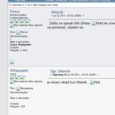
0 чланова и 1 гост прегледају ову тему.
Соња
šifarnik
језикословац
«
у:
11.25 ч. 15.01.2008. »
староседелац
Zašto se spisak šifri (šifara
) ne zov
Ван мреже
na pomenuti, zbunim se.
Пол:
Организација:
/
Име и презиме:
Соња Ђорђевић
Струка:
Поруке: 1.404
Sillypuppie
Одг: šifarnik
члан
«
Одговор #1 у:
00.59 ч. 16.01.2008. »
Ван мреже
ja nisam nikad čuo šifarnik
Пол:
Организација:
Име и презиме:
Струка:
Поруке: 128