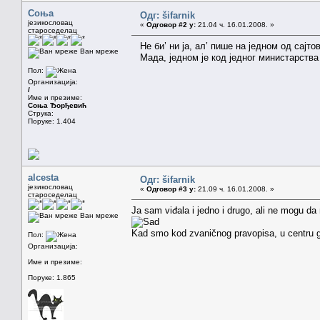
Соња
Одг: šifarnik
језикословац
«
Одговор #2 у:
21.04 ч. 16.01.2008. »
староседелац
Не би’ ни ја, ал’ пише на једном од сајто
Ван мреже
Мада, једном је код једног министарства п
Пол:
Организација:
/
Име и презиме:
Соња Ђорђевић
Струка:
Поруке: 1.404
alcesta
Одг: šifarnik
језикословац
«
Одговор #3 у:
21.09 ч. 16.01.2008. »
староседелац
Ja sam viđala i jedno i drugo, ali ne mogu da
Ван мреже
Kad smo kod zvaničnog pravopisa, u centr
Пол:
Организација:
Име и презиме:
Поруке: 1.865