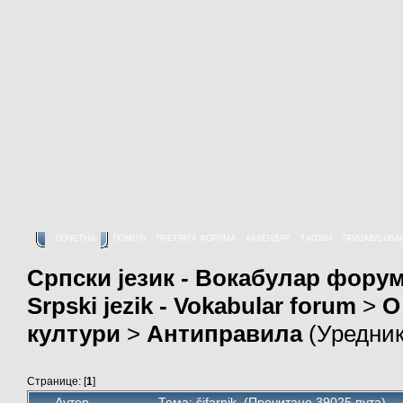
ПОЧЕТНА
ПОМОЋ
ПРЕТРАГА ФОРУМА
КАЛЕНДАР
ТАГОВИ
ПРИЈАВЉИВА
Српски језик - Вокабулар фору
Srpski jezik - Vokabular forum
>
О
култури
>
Антиправила
(Уредни
Странице: [
1
]
Аутор
Тема: šifarnik (Прочитано 39025 пута)