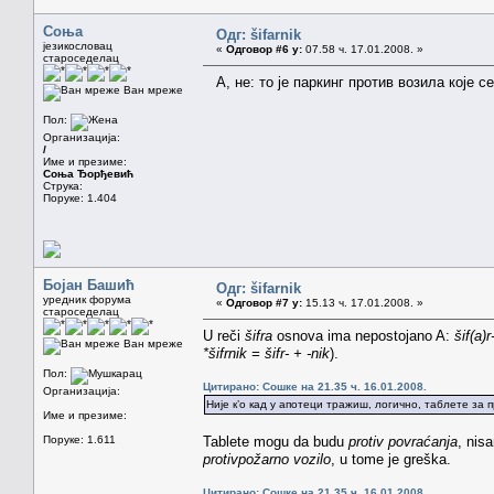
Соња
Одг: šifarnik
језикословац
«
Одговор #6 у:
07.58 ч. 17.01.2008. »
староседелац
А, не: то је паркинг против возила које с
Ван мреже
Пол:
Организација:
/
Име и презиме:
Соња Ђорђевић
Струка:
Поруке: 1.404
Бојан Башић
Одг: šifarnik
уредник форума
«
Одговор #7 у:
15.13 ч. 17.01.2008. »
староседелац
U reči
šifra
osnova ima nepostojano A:
šif(a)r
Ван мреже
*šifrnik = šifr- + -nik
).
Пол:
Цитирано: Сошке на 21.35 ч. 16.01.2008.
Организација:
Није к’о кад у апотеци тражиш, логично, таблете за
Име и презиме:
Поруке: 1.611
Tablete mogu da budu
protiv povraćanja
, nis
protivpožarno vozilo
, u tome je greška.
Цитирано: Сошке на 21.35 ч. 16.01.2008.