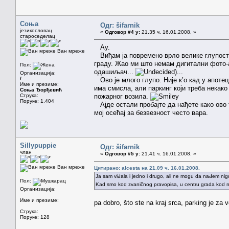
Соња
Одг: šifarnik
језикословац
«
Одговор #4 у:
21.35 ч. 16.01.2008. »
староседелац
Ау.
Ван мреже
Виђам ја повремено врло велике глупост
граду. Жао ми што немам дигитални фото-а
Пол:
одашиљач...
)...
Организација:
/
Ово је млого глупо. Није к’о кад у апотец
Име и презиме:
има смисла, али паркинг који треба некако
Соња Ђорђевић
Струка:
пожарног возила.
Поруке: 1.404
Ајде остали пробајте да нађете како ово 
мој осећај за безвезност често вара.
Sillypuppie
Одг: šifarnik
члан
«
Одговор #5 у:
21.41 ч. 16.01.2008. »
Ван мреже
Цитирано: alcesta на 21.09 ч. 16.01.2008.
Ja sam viđala i jedno i drugo, ali ne mogu da nađem nigd
Пол:
Kad smo kod zvaničnog pravopisa, u centru grada ko
Организација:
Име и презиме:
pa dobro, što ste na kraj srca, parking je za 
Струка:
Поруке: 128