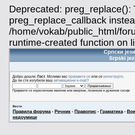
Deprecated: preg_replace(): 
preg_replace_callback instea
/home/vokab/public_html/for
runtime-created function on l
Српски јез
Srpski jez
Добро дошли,
Гост
. Молимо вас
пријавите се
или се
региструјте
.
Да ли сте изгубили ваш
активациони e-mail?
Пријавите се корисничким именом или имејлом, лозинком и дужином сесије
Вести
:
Правила форума
-
Речник
-
Правопис
-
Граматика
-
Вок
недоумице