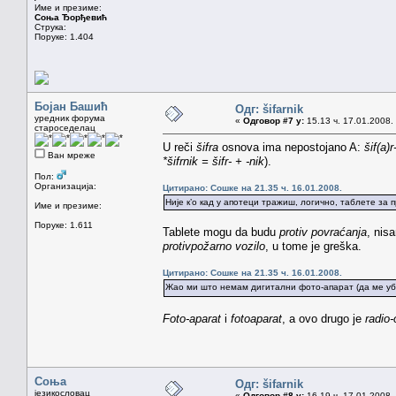
Име и презиме:
Соња Ђорђевић
Струка:
Поруке: 1.404
Бојан Башић
Одг: šifarnik
уредник форума
«
Одговор #7 у:
15.13 ч. 17.01.2008.
староседелац
U reči
šifra
osnova ima nepostojano A:
šif(a)r
Ван мреже
*šifrnik = šifr- + -nik
).
Пол:
Организација:
Цитирано: Сошке на 21.35 ч. 16.01.2008.
Није к’о кад у апотеци тражиш, логично, таблете за
Име и презиме:
Поруке: 1.611
Tablete mogu da budu
protiv povraćanja
, nis
protivpožarno vozilo
, u tome je greška.
Цитирано: Сошке на 21.35 ч. 16.01.2008.
Жао ми што немам дигитални фото-апарат (да ме уб
Foto-aparat
i
fotoaparat
, a ovo drugo je
radio-
Соња
Одг: šifarnik
језикословац
«
Одговор #8 у:
16.19 ч. 17.01.2008.