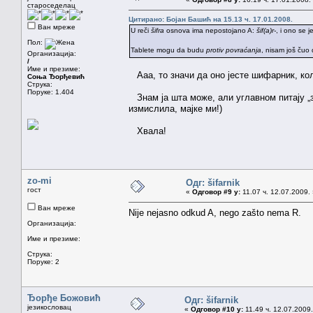
староседелац
Цитирано: Бојан Башић на 15.13 ч. 17.01.2008.
Ван мреже
U reči
šifra
osnova ima nepostojano A:
šif(a)r-
, i ono se 
Пол:
Tablete mogu da budu
protiv povraćanja
, nisam još čuo 
Организација:
/
Име и презиме:
Ааа, то значи да оно јесте шифарник, кол
Соња Ђорђевић
Струка:
Поруке: 1.404
Знам ја шта може, али углавном питају „з
измислила, мајке ми!)
Хвала!
zo-mi
Одг: šifarnik
гост
«
Одговор #9 у:
11.07 ч. 12.07.2009.
Ван мреже
Nije nejasno odkud A, nego zašto nema R.
Организација:
Име и презиме:
Струка:
Поруке: 2
Ђорђе Божовић
Одг: šifarnik
језикословац
«
Одговор #10 у:
11.49 ч. 12.07.2009.