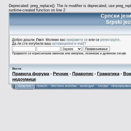
Deprecated: preg_replace(): The /e modifier is deprecated, use preg_re
runtime-created function on line 2
Српски јез
Srpski jez
Добро дошли,
Гост
. Молимо вас
пријавите се
или се
региструјте
.
Да ли сте изгубили ваш
активациони e-mail?
Пријавите се корисничким именом или имејлом, лозинком и дужином сесије
Вести
:
Правила форума
-
Речник
-
Правопис
-
Граматика
-
Вок
недоумице
ПОЧЕТНА
ПОМОЋ
ПРЕТРАГА ФОРУМА
КАЛЕНДАР
ТАГОВИ
ПРИЈАВЉИВА