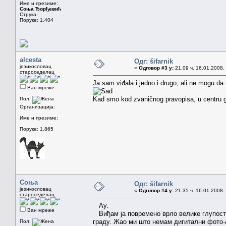
Име и презиме:
Соња Ђорђевић
Струка:
Поруке: 1.404
alcesta
Одг: šifarnik
језикословац
«
Одговор #3 у:
21.09 ч. 16.01.2008.
староседелац
Ja sam viđala i jedno i drugo, ali ne mogu da
Ван мреже
Kad smo kod zvaničnog pravopisa, u centr
Пол:
Организација:
Име и презиме:
Поруке: 1.865
Соња
Одг: šifarnik
језикословац
«
Одговор #4 у:
21.35 ч. 16.01.2008.
староседелац
Ау.
Ван мреже
Виђам ја повремено врло велике глупост
граду. Жао ми што немам дигитални фото-а
Пол: