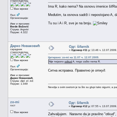
староседелац
Ima R, kako nema? Na osnovu imenice šifRa, koj
Ван мреже
Međutim, ta osnova sadrži i nepostojano A, da
Пол:
Организација:
Tu su i A i R, sve je na broju.
Име и презиме:
Đorđe Božović
Струка:
lingvist
Поруке: 4.322
Дарко Новаковић
Одг: šifarnik
сарадник
«
Одговор #11 у:
13.46 ч. 12.07.2009.
староседелац
Цитирано: zo-mi на 11.07 ч. 12.07.2009.
Ван мреже
Nije nejasno
odkud
A, nego zašto nema R.
Пол:
Организација:
Ситна исправка. Правилно је
откуд
.
Име и презиме:
Дарко Новаковић
Струка:
dipl. el. inž.
Поруке: 1.049
Nevolja s ovim svetom je ta što su glupi tako sigurni, a 
zo-mi
Одг: šifarnik
гост
«
Одговор #12 у:
07.55 ч. 13.07.2009.
Ван мреже
Zahvaljujem. Naravno da je pravilno "otkud",