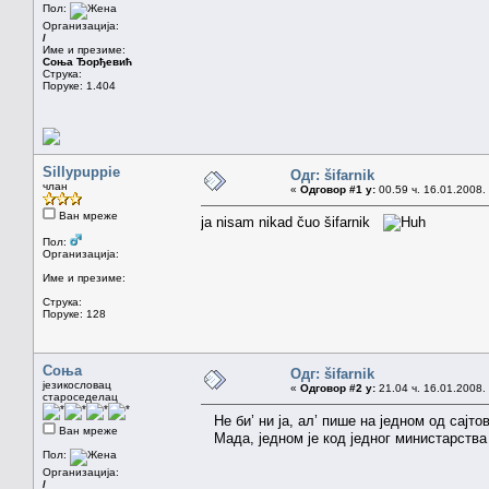
Пол:
Организација:
/
Име и презиме:
Соња Ђорђевић
Струка:
Поруке: 1.404
Sillypuppie
Одг: šifarnik
члан
«
Одговор #1 у:
00.59 ч. 16.01.2008.
Ван мреже
ja nisam nikad čuo šifarnik
Пол:
Организација:
Име и презиме:
Струка:
Поруке: 128
Соња
Одг: šifarnik
језикословац
«
Одговор #2 у:
21.04 ч. 16.01.2008.
староседелац
Не би’ ни ја, ал’ пише на једном од сајто
Ван мреже
Мада, једном је код једног министарства п
Пол:
Организација:
/