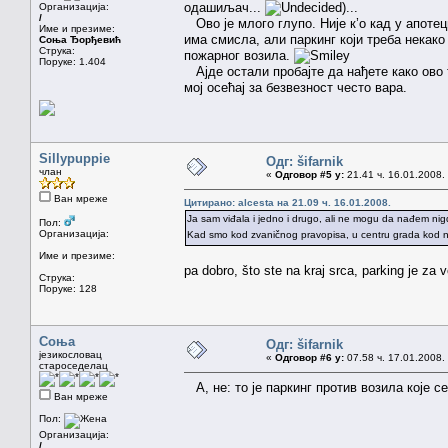
одашиљач...
)...
Организација:
/
Ово је млого глупо. Није к’о кад у апотец
Име и презиме:
има смисла, али паркинг који треба некако
Соња Ђорђевић
Струка:
пожарног возила.
Поруке: 1.404
Ајде остали пробајте да нађете како ово 
мој осећај за безвезност често вара.
Sillypuppie
Одг: šifarnik
члан
«
Одговор #5 у:
21.41 ч. 16.01.2008.
Ван мреже
Цитирано: alcesta на 21.09 ч. 16.01.2008.
Ja sam viđala i jedno i drugo, ali ne mogu da nađem nigd
Пол:
Организација:
Kad smo kod zvaničnog pravopisa, u centru grada ko
Име и презиме:
pa dobro, što ste na kraj srca, parking je za 
Струка:
Поруке: 128
Соња
Одг: šifarnik
језикословац
«
Одговор #6 у:
07.58 ч. 17.01.2008.
староседелац
А, не: то је паркинг против возила које с
Ван мреже
Пол:
Организација:
/