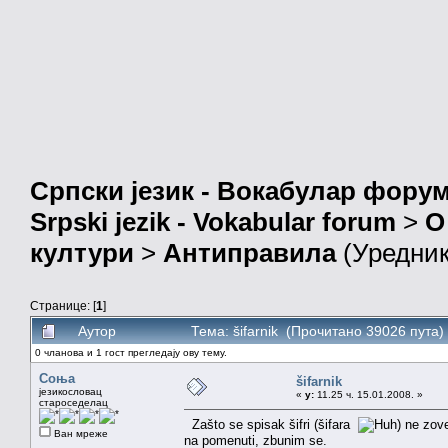
Српски језик - Вокабулар фору
Srpski jezik - Vokabular forum
>
О
култури
>
Антиправила
(Уредни
Странице: [
1
]
Аутор
Тема: šifarnik (Прочитано 39026 пута)
0 чланова и 1 гост прегледају ову тему.
Соња
šifarnik
језикословац
«
у:
11.25 ч. 15.01.2008. »
староседелац
Zašto se spisak šifri (šifara
) ne zov
Ван мреже
na pomenuti, zbunim se.