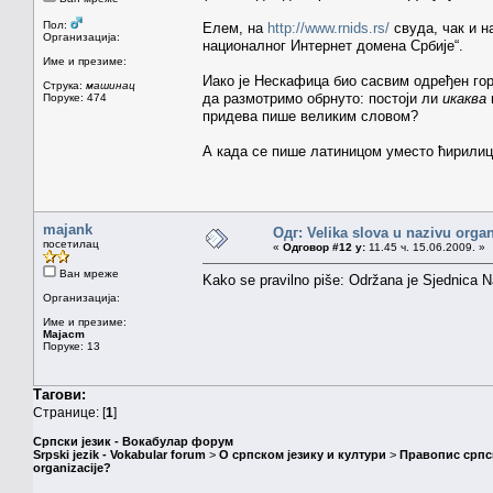
Пол:
Елем, на
http://www.rnids.rs/
свуда, чак и н
Организација:
националног Интернет домена Србије“.
Име и презиме:
Иако је Нескафица био сасвим одређен го
Струка:
машинац
да размотримо обрнуто: постоји ли
икаква
Поруке: 474
придева пише великим словом?
А када се пише латиницом уместо ћирили
majank
Одг: Velika slova u nazivu organ
посетилац
«
Одговор #12 у:
11.45 ч. 15.06.2009. »
Ван мреже
Kako se pravilno piše: Održana je Sjednica Na
Организација:
Име и презиме:
Majacm
Поруке: 13
Тагови:
Странице: [
1
]
Српски језик - Вокабулар форум
Srpski jezik - Vokabular forum
>
О српском језику и култури
>
Правопис српск
organizacije?