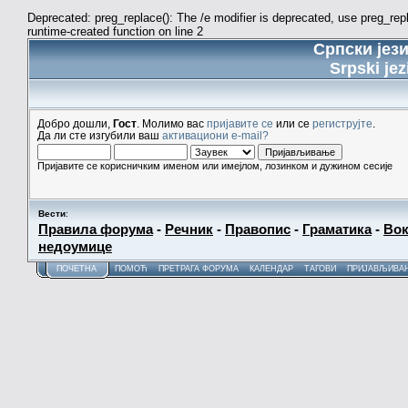
Deprecated: preg_replace(): The /e modifier is deprecated, use preg_re
runtime-created function on line 2
Српски јез
Srpski jez
Добро дошли,
Гост
. Молимо вас
пријавите се
или се
региструјте
.
Да ли сте изгубили ваш
активациони e-mail?
Пријавите се корисничким именом или имејлом, лозинком и дужином сесије
Вести
:
Правила форума
-
Речник
-
Правопис
-
Граматика
-
Вок
недоумице
ПОЧЕТНА
ПОМОЋ
ПРЕТРАГА ФОРУМА
КАЛЕНДАР
ТАГОВИ
ПРИЈАВЉИВА