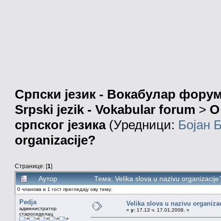
Српски језик - Вокабулар фору
Srpski jezik - Vokabular forum
>
О
српског језика
(Уредници:
Бојан 
organizacije?
Странице: [
1
]
Аутор
Тема: Velika slova u nazivu organizaci
0 чланова и 1 гост прегледају ову тему.
Pedja
Velika slova u nazivu organiza
администратор
«
у:
17.13 ч. 17.01.2008. »
староседелац