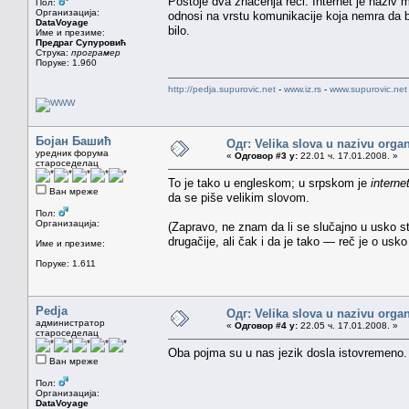
Postoje dva značenja reči. Internet je naziv 
Пол:
Организација:
odnosi na vrstu komunikacije koja nemra da bu
DataVoyage
bilo.
Име и презиме:
Предраг Супуровић
Струка:
програмер
Поруке: 1.960
http://pedja.supurovic.net
-
www.iz.rs
-
www.supurovic.net
Бојан Башић
Одг: Velika slova u nazivu organ
уредник форума
«
Одговор #3 у:
22.01 ч. 17.01.2008. »
староседелац
To je tako u engleskom; u srpskom je
interne
Ван мреже
da se piše velikim slovom.
Пол:
Организација:
(Zapravo, ne znam da li se slučajno u usko st
drugačije, ali čak i da je tako — reč je o usko
Име и презиме:
Поруке: 1.611
Pedja
Одг: Velika slova u nazivu organ
администратор
«
Одговор #4 у:
22.05 ч. 17.01.2008. »
староседелац
Oba pojma su u nas jezik dosla istovremeno.
Ван мреже
Пол:
Организација:
DataVoyage