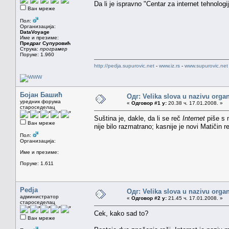
Da li je ispravno "Centar za internet tehnologij
Ван мреже
Пол:
Организација:
DataVoyage
Име и презиме:
Предраг Супуровић
Струка:
програмер
Поруке: 1.960
http://pedja.supurovic.net
-
www.iz.rs
-
www.supurovic.net
Бојан Башић
Одг: Velika slova u nazivu organ
уредник форума
«
Одговор #1 у:
20.38 ч. 17.01.2008. »
староседелац
Suština je, dakle, da li se reč
Internet
piše s 
Ван мреже
nije bilo razmatrano; kasnije je novi Matičin 
Пол:
Организација:
Име и презиме:
Поруке: 1.611
Pedja
Одг: Velika slova u nazivu organ
администратор
«
Одговор #2 у:
21.45 ч. 17.01.2008. »
староседелац
Cek, kako sad to?
Ван мреже