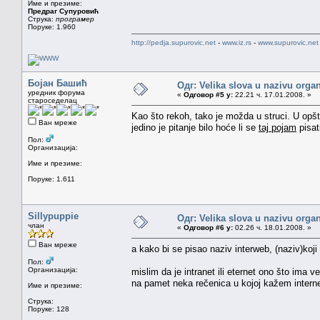
Име и презиме:
Предраг Супуровић
Струка:
програмер
Поруке: 1.960
http://pedja.supurovic.net
-
www.iz.rs
-
www.supurovic.net
Бојан Башић
Одг: Velika slova u nazivu organ
уредник форума
«
Одговор #5 у:
22.21 ч. 17.01.2008. »
староседелац
Kao što rekoh, tako je možda u struci. U opšt
Ван мреже
jedino je pitanje bilo hoće li se
taj pojam
pisat
Пол:
Организација:
Име и презиме:
Поруке: 1.611
Sillypuppie
Одг: Velika slova u nazivu organ
члан
«
Одговор #6 у:
02.26 ч. 18.01.2008. »
Ван мреже
a kako bi se pisao naziv interweb, (naziv)koji
Пол:
Организација:
mislim da je intranet ili eternet ono što ima
na pamet neka rečenica u kojoj kažem internet
Име и презиме:
Струка:
Поруке: 128