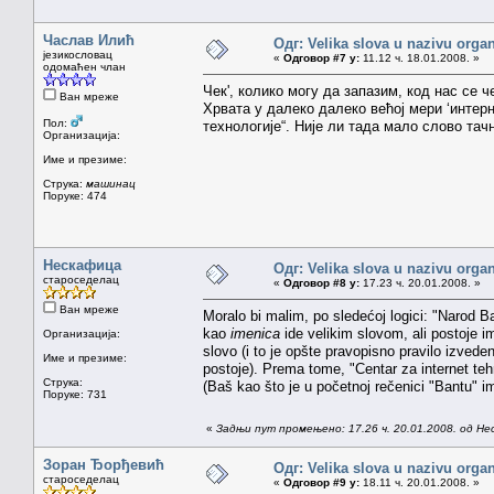
Часлав Илић
Одг: Velika slova u nazivu organ
језикословац
«
Одговор #7 у:
11.12 ч. 18.01.2008. »
одомаћен члан
Чек', колико могу да запазим, код нас се 
Ван мреже
Хрвата у далеко далеко већој мери ‘интерн
Пол:
технологије“. Није ли тада мало слово тач
Организација:
Име и презиме:
Струка:
машинац
Поруке: 474
Нескафица
Одг: Velika slova u nazivu organ
староседелац
«
Одговор #8 у:
17.23 ч. 20.01.2008. »
Ван мреже
Moralo bi malim, po sledećoj logici: "Narod 
kao
imenica
ide velikim slovom, ali postoje 
Организација:
slovo (i to je opšte pravopisno pravilo izved
Име и презиме:
postoje). Prema tome, "Centar za internet tehno
Струка:
(Baš kao što je u početnoj rečenici "Bantu" im
Поруке: 731
«
Задњи пут промењено: 17.26 ч. 20.01.2008. од Н
Зоран Ђорђевић
Одг: Velika slova u nazivu organ
староседелац
«
Одговор #9 у:
18.11 ч. 20.01.2008. »