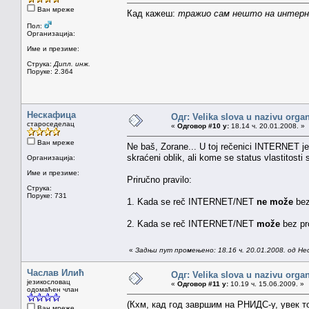
Ван мреже
Кад кажеш:
тражио сам нешто на интер
Пол:
Организација:
Име и презиме:
Струка:
Дипл. инж.
Поруке: 2.364
Нескафица
Одг: Velika slova u nazivu organ
староседелац
«
Одговор #10 у:
18.14 ч. 20.01.2008. »
Ван мреже
Ne baš, Zorane... U toj rečenici INTERNET je i
skraćeni oblik, ali kome se status vlastitost
Организација:
Име и презиме:
Priručno pravilo:
Струка:
Поруке: 731
1. Kada se reč INTERNET/NET
ne može
bez
2. Kada se reč INTERNET/NET
može
bez pro
«
Задњи пут промењено: 18.16 ч. 20.01.2008. од Н
Часлав Илић
Одг: Velika slova u nazivu organ
језикословац
«
Одговор #11 у:
10.19 ч. 15.06.2009. »
одомаћен члан
(Кхм, кад год завршим на РНИДС-у, увек то
Ван мреже