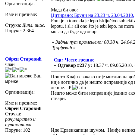
Организација:
Мада би ово:
Име и презиме:
Цитирано: Бруни на 23.23 ч. 23.04.2010.
Fora je u tome da je lepo isključivo subjekt
Струка:
Дипл. инж.
lepotu, i sl.) ali ono što je tebi lepo, ne mo
Поруке: 2.364
могао да буде одговор.
«
Задњи пут промењено: 08.38 ч. 24.04.
Ђорђевић
»
Обрен Старовић
Одг: Честе грешке
члан
«
Одговор #237 у:
18.37 ч. 09.05.2010. 
Ван
Пошто Клајн свакако није мислио на доб
мреже
није логично да је нешто исправније од
лепше. :P
Организација:
Нешто може бити исправније једино ако 
ствари.
Име и презиме:
Обрен Старовић
Струка:
рачунарство и
аутоматика
Поруке: 102
Иде Црвенкапица шумом. Наиђе неписм