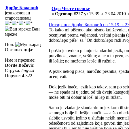
Ђорђе Божовић
Одг: Честе грешке
језикословац
«
Одговор #227 у:
15.39 ч. 23.04.2010. 
староседелац
Цитирано: Ђорђе Божовић на 15.19 ч. 23
Ван
To kako mi pišemo, ako nismo književnici, ne
мреже
ocenjivati prema valjanosti, veštini pisanja 
dobro/lepo piše" sa "On dobro/lepo radi svo
Пол:
Организација:
I pošto je ovde u pitanju standardni jezik, 
pravilnost, znanje, veštinu; a ne u tu prvu, e
Име и презиме:
ili lošije; ne možemo lepše ili ružnije.
Đorđe Božović
Струка:
lingvist
A jezik nekog pisca, naročito pesnika, spadao
Поруке: 4.322
ocenjivati.
Dok jezik inače, jezik kao takav, sam po sebi 
— ne spada ni u jednu od tih dveju kategorija
može biti ni dobar ni loš, ni lep ni ružan.
Samo je vladanje standardnim jezikom ili stra
se mogu bolje ili lošije naučiti — a što nijed
slabije usvojiti jedino u slučaju nekih mentaln
odsečenosti od zajednice koja govori tim je
pismeni bili, jer to nije veština koja se uči 