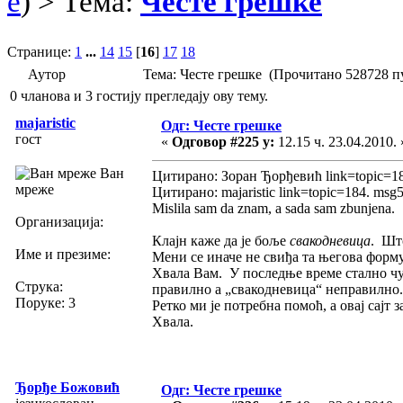
e
) > Тема:
Честе грешке
Странице:
1
...
14
15
[
16
]
17
18
Аутор
Тема: Честе грешке (Прочитано 528728 п
0 чланова и 3 гостију прегледају ову тему.
majaristic
Одг: Честе грешке
гост
«
Одговор #225 у:
12.15 ч. 23.04.2010. 
Ван
Цитирано: Зоран Ђорђевић link=topic=1
мреже
Цитирано: majaristic link=topic=184. m
Mislila sam da znam, a sada sam zbunjena.
Организација:
Клајн каже да је боље
свакодневица
. Што
Име и презиме:
Мени се иначе не свиђа та његова форму
Хвала Вам. У последње време стално чује
Струка:
правилно а „свакодневица“ неправилно
Поруке: 3
Ретко ми је потребна помоћ, а овај сајт
Хвала.
Ђорђе Божовић
Одг: Честе грешке