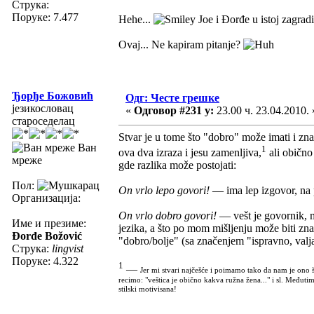
Струка:
Поруке: 7.477
Hehe...
Joe i Đorđe u istoj zagrad
Ovaj... Ne kapiram pitanje?
Ђорђе Божовић
Одг: Честе грешке
језикословац
«
Одговор #231 у:
23.00 ч. 23.04.2010. 
староседелац
Stvar je u tome što "dobro" može imati i zna
Ван
1
ova dva izraza i jesu zamenljiva,
ali obično
мреже
gde razlika može postojati:
Пол:
On vrlo lepo govori!
— ima lep izgovor, na 
Организација:
On vrlo dobro govori!
— vešt je govornik, m
Име и презиме:
jezika, a što po mom mišljenju može biti zn
Đorđe Božović
"dobro/bolje" (sa značenjem "ispravno, val
Струка:
lingvist
Поруке: 4.322
1
—
Jer mi stvari najčešće i poimamo tako da nam je ono š
recimo: "veštica je obično kakva ružna žena..." i sl. Međuti
stilski motivisana!