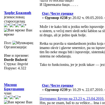
-Шта то носиш баци?
И Црвенкапа баци. . . . .
Ђорђе Божовић
Одг: Честе грешке
језикословац
«
Одговор #238 у:
20.02 ч. 09.05.2010. 
староседелац
Može i te kako biti u jeziku nešto ispravnij
Ван
u sistem, u većoj meri sledi neki šablon sa s
мреже
ni drugo, ali je jedno ipak bolje.
Пол:
Retka su pravila u standardnom jeziku koja s
Организација:
imamo okvir i glavne smernice, pa su ispravn
tim što neke mogu biti i ispravnije, sistemsk
Име и презиме:
sistema ne odudaraju.
Đorđe Božović
Струка:
lingvist
Tako to funkcionira, jer je jezik takav — je
Поруке: 4.322
Милош
Одг: Честе грешке
Бркушанин
«
Одговор #239 у:
10.29 ч. 22.07.2010. 
члан
Цитирано: Бруни на 23.23 ч. 23.04.2010.
Ван
Hm, pa ne znam, baš to za veštice... Ima i on