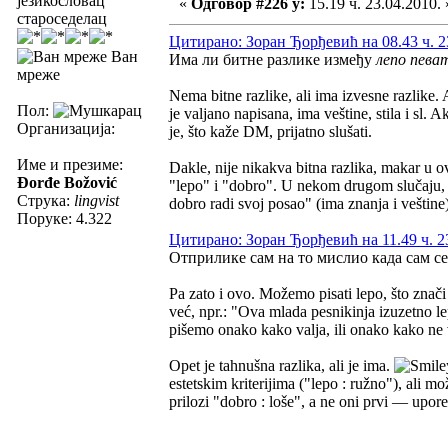
језикословац
«
Одговор #226 у:
15.19 ч. 23.04.2010. 
староседелац
Цитирано: Зоран Ђорђевић на 08.43 ч. 2
Ван
Има ли битне разлике између
лепо пева
мреже
Nema bitne razlike, ali ima izvesne razlike.
Пол:
je valjano napisana, ima veštine, stila i s
Организација:
je, što kaže DM, prijatno slušati.
Име и презиме:
Dakle, nije nikakva bitna razlika, makar u ov
Đorđe Božović
"lepo" i "dobro". U nekom drugom slučaju, 
Струка:
lingvist
dobro radi svoj posao" (ima znanja i veštine
Поруке: 4.322
Цитирано: Зоран Ђорђевић на 11.49 ч. 2
Отприлике сам на то мислио када сам се
Pa zato i ovo. Možemo pisati lepo, što znači 
već, npr.: "Ova mlada pesnikinja izuzetno lepo
pišemo onako kako valja, ili onako kako ne va
Opet je tahnušna razlika, ali je ima.
estetskim kriterijima ("lepo : ružno"), ali m
prilozi "dobro : loše", a ne oni prvi — upor