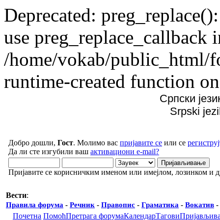
Deprecated: preg_replace():
use preg_replace_callback i
/home/vokab/public_html/f
runtime-created function on
Српски јези
Srpski jez
Добро дошли,
Гост
. Молимо вас
пријавите се
или се
региструј
Да ли сте изгубили ваш
активациони e-mail?
Пријавите се корисничким именом или имејлом, лозинком и 
Вести
:
Правила форума
-
Речник
-
Правопис
-
Граматика
-
Вокатив
Почетна
Помоћ
Претрага форума
Календар
Тагови
Пријављив