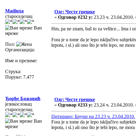
Madiuxa
Одг: Честе грешке
староседелац
«
Одговор #232 у:
23.23 ч. 23.04.2010. 
Ван
Hm, pa ne znam, baš to za veštice... Ima i on
мреже
Fora je u tome da je lepo isključivo subjekt
Пол:
lepotu, i sl.) ali ono što je tebi lepo, ne mo
Организација:
Име и презиме:
Струка:
Поруке: 7.477
Ђорђе Божовић
Одг: Честе грешке
језикословац
«
Одговор #233 у:
23.24 ч. 23.04.2010. 
староседелац
Цитирано: Бруни на 23.23 ч. 23.04.2010.
Ван
Fora je u tome da je lepo isključivo subjekt
мреже
lepotu, i sl.) ali ono što je tebi lepo, ne mo