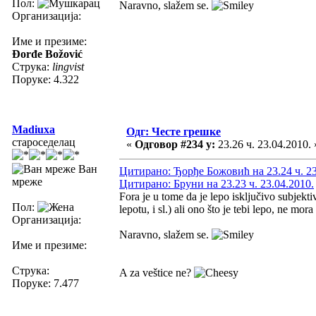
Пол:
Naravno, slažem se.
Организација:
Име и презиме:
Đorđe Božović
Струка:
lingvist
Поруке: 4.322
Madiuxa
Одг: Честе грешке
староседелац
«
Одговор #234 у:
23.26 ч. 23.04.2010. 
Ван
Цитирано: Ђорђе Божовић на 23.24 ч. 23
мреже
Цитирано: Бруни на 23.23 ч. 23.04.2010.
Fora je u tome da je lepo isključivo subjekt
Пол:
lepotu, i sl.) ali ono što je tebi lepo, ne mo
Организација:
Naravno, slažem se.
Име и презиме:
Струка:
A za veštice ne?
Поруке: 7.477