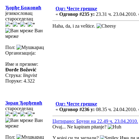
Ђорђе Божовић
Одг: Честе грешке
језикословац
«
Одговор #235 у:
23.31 ч. 23.04.2010. 
староседелац
Haha, da, i za veštice.
Ван
мреже
Пол:
Организација:
Име и презиме:
Đorđe Božović
Струка:
lingvist
Поруке: 4.322
Зоран Ђорђевић
Одг: Честе грешке
староседелац
«
Одговор #236 у:
08.35 ч. 24.04.2010. 
Ван
Цитирано: Бруни на 22.49 ч. 23.04.2010.
мреже
Ovaj... Ne kapiram pitanje?
Пол:
У којој си ти загради?
Има ли и