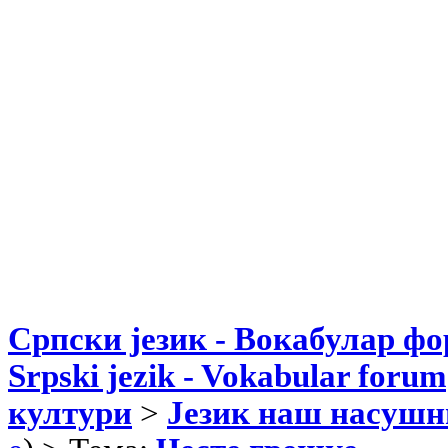
Српски језик - Вокабулар ф
Srpski jezik - Vokabular forum
култури
>
Језик наш насушн