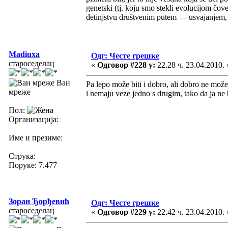
genetski (tj. koju smo stekli evolucijom čov
detinjstvu društvenim putem — usvajanjem,
Madiuxa
Одг: Честе грешке
староседелац
«
Одговор #228 у:
22.28 ч. 23.04.2010. 
Ван
Pa lepo može biti i dobro, ali dobro ne može
мреже
i nemaju veze jedno s drugim, tako da ja ne bi
Пол:
Организација:
Име и презиме:
Струка:
Поруке: 7.477
Зоран Ђорђевић
Одг: Честе грешке
староседелац
«
Одговор #229 у:
22.42 ч. 23.04.2010. 