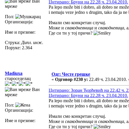
Ван
Цитирано: Бруни на 22.28 ч. 23.04.2010.
мреже
Pa lepo može biti i dobro, ali dobro ne može
i nemaju veze jedno s drugim, tako da ja ne bi
Пол:
Организација:
Имали смо конкретан случај.
Може и
свакодневница
и
свакодневица
, 
Име и презиме:
Где си ти у тој причи?
Струка:
Дипл. инж.
Поруке: 2.364
Madiuxa
Одг: Честе грешке
староседелац
«
Одговор #230 у:
22.49 ч. 23.04.2010. 
Ван
Цитирано: Зоран Ђорђевић на 22.42 ч. 2
мреже
Цитирано: Бруни на 22.28 ч. 23.04.2010.
Pa lepo može biti i dobro, ali dobro ne može
Пол:
i nemaju veze jedno s drugim, tako da ja ne bi
Организација:
Имали смо конкретан случај.
Име и презиме:
Може и
свакодневница
и
свакодневица
, 
Где си ти у тој причи?