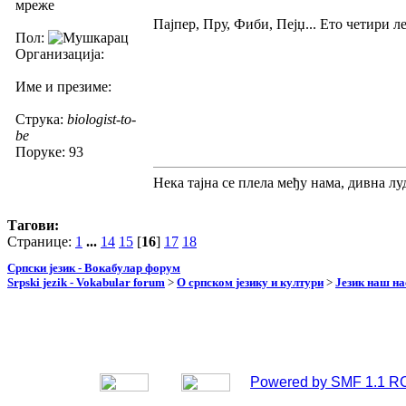
мреже
Пајпер, Пру, Фиби, Пејџ... Ето четири 
Пол:
Организација:
Име и презиме:
Струка:
biologist-to-
be
Поруке: 93
Нека тајна се плела међу нама, дивна луд
Тагови:
Странице:
1
...
14
15
[
16
]
17
18
Српски језик - Вокабулар форум
Srpski jezik - Vokabular forum
>
О српском језику и култури
>
Језик наш н
Powered by SMF 1.1 R