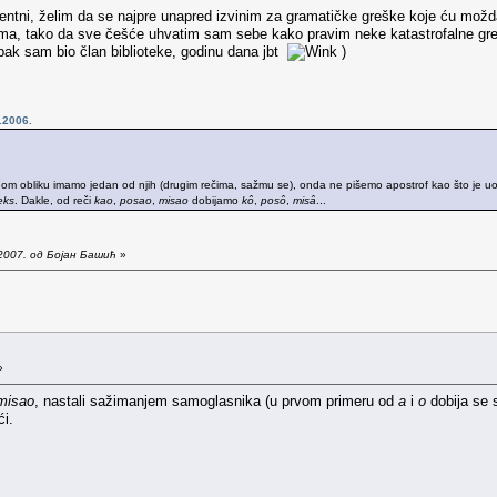
entni, želim da se najpre unapred izvinim za gramatičke greške koje ću možda 
jima, tako da sve češće uhvatim sam sebe kako pravim neke katastrofalne gr
ipak sam bio član biblioteke, godinu dana jbt
)
.2006.
 obliku imamo jedan od njih (drugim rečima, sažmu se), onda ne pišemo apostrof kao što je uobič
eks
. Dakle, od reči
kao
,
posao
,
misao
dobijamo
kô
,
posô
,
misâ
...
2007. од Бојан Башић
»
»
misao
, nastali sažimanjem samoglasnika (u prvom primeru od
a
i
o
dobija se
ći.