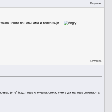
Сачувана
а такво нешто по новинама и телевизији...
Сачувана
позвао ју је“ (кад пишу о мушкарцима, умеју да напишу „позвао га