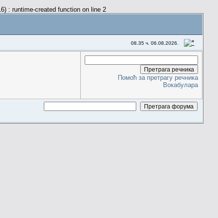
) : runtime-created function on line 2
08.35 ч. 06.08.2026.
Помоћ за претрагу речника
Вокабулара