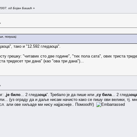
2007. од Бојан Башић
»
»
и, покушај:
даоца", тако и "12.592 гледаоца".
ту грешку: "читавих сто две године", "тих пола сата", ових триста тридес
ста тридесет три дана" (као "ова три дана")...
»
г: „
је било
... 2 гледа
оца
“. Требало је да пише или „
су била
... 2 гледа
оц
ли... (уз ограду да и даље нисам начисто како се пишу ови велики, тј. 
л. али ове хиљаде ми нису најјасније.. Помоооћ!)