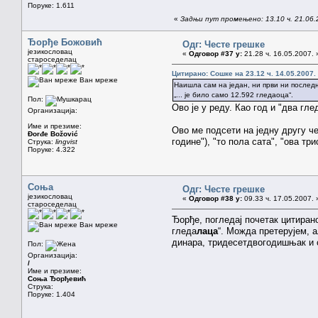
Поруке: 1.611
«
Задњи пут промењено: 13.10 ч. 21.06.
Ђорђе Божовић
Одг: Честе грешке
језикословац
«
Одговор #37 у:
21.28 ч. 16.05.2007. 
староседелац
Цитирано: Сошке на 23.12 ч. 14.05.2007.
Ван мреже
Наишла сам на један, ни први ни последњ
„... је било само 12.592 гледаоца“.
Пол:
Ово је у реду. Као год и "два гле
Организација:
Име и презиме:
Ово ме подсети на једну другу чес
Đorđe Božović
године"), "то пола сата", "ова три
Струка:
lingvist
Поруке: 4.322
Соња
Одг: Честе грешке
језикословац
«
Одговор #38 у:
09.33 ч. 17.05.2007. 
староседелац
Ђорђе, погледај почетак цитирано
Ван мреже
гледа
лаца
“. Можда претерујем, а
динара, тридесетдвогодишњак и с
Пол:
Организација:
/
Име и презиме:
Соња Ђорђевић
Струка:
Поруке: 1.404