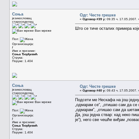
Соња
Одг: Честе грешке
језикословац
«
Одговор #39 у:
09.35 ч. 17.05.2007. 
староседелац
Што се тиче осталих примера које
Ван мреже
Пол:
Организација:
/
Име и презиме:
Соња Ђорђевић
Струка:
Поруке: 1.404
Соња
Одг: Честе грешке
језикословац
«
Одговор #40 у:
09.43 ч. 17.05.2007. 
староседелац
Подсети ме Нескафа на још једну
Ван мреже
„одмарам се“, „отишао сам да се 
„одмарам“, „отишао сам да шетам“ 
Пол:
Да, још једна ствар: кад неко пи
Организација:
/
је“), него све чешће виђам „позв
Име и презиме:
Соња Ђорђевић
Струка:
Поруке: 1.404