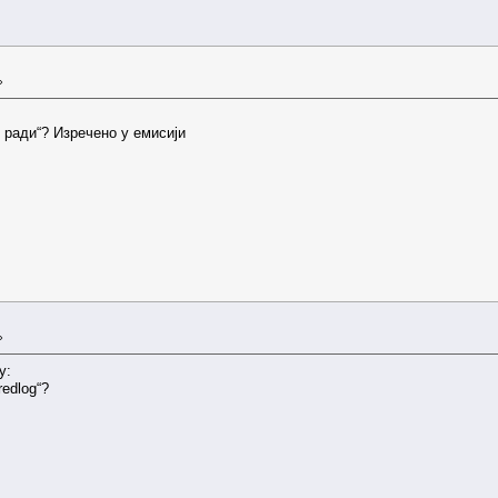
»
 ради“? Изречено у емисији
»
у:
redlog“?