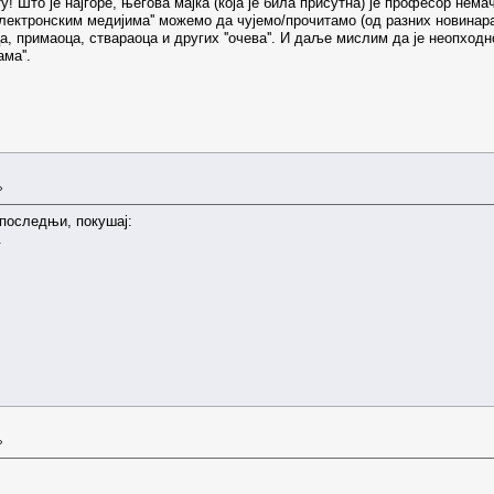
! Што је најгоре, његова мајка (која је била присутна) је професор немачк
електронским медијима'' можемо да чујемо/прочитамо (од разних новинара
, примаоца, ствараоца и других ''очева''. И даље мислим да је неопходн
ма''.
»
 последњи, покушај:
.
»