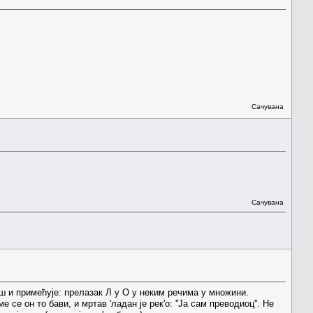
Сачувана
Сачувана
још и примећује: прелазак Л у О у неким речима у множини.
 се он то бави, и мртав 'ладан је рек'о: ''Ја сам преводиоц''. Не