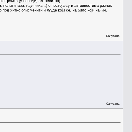
ог језика (у пензији, ал' небитно).
, политичара, научника...) о постојању и активностима разних
о под хитно описменити и људе који се, на било који начин,
Сачувана
Сачувана