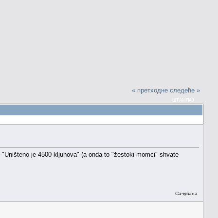
« претходне
следеће »
ШТАМПАЈ
"Uništeno je 4500 kljunova" (a onda to "žestoki momci" shvate
Сачувана