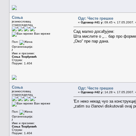
Соња
Одг: Честе грешке
језикословац
«
Одговор #41 у:
09.45 ч. 17.05.2007. 
староседелац
Сад малко досађујем:
Ван мреже
Шта мислите о „... бар про форме
„Око“ пре пар дана.
Пол:
Организација:
/
Име и презиме:
Соња Ђорђевић
Струка:
Поруке: 1.404
Соња
Одг: Честе грешке
језикословац
«
Одговор #42 у:
14.28 ч. 17.05.2007. 
староседелац
'Ел неко некад чуо за конструкциј
Ван мреже
„zatim su članovi diskutovali ovaj p
Пол:
Организација:
/
Име и презиме:
Соња Ђорђевић
Струка:
Поруке: 1.404