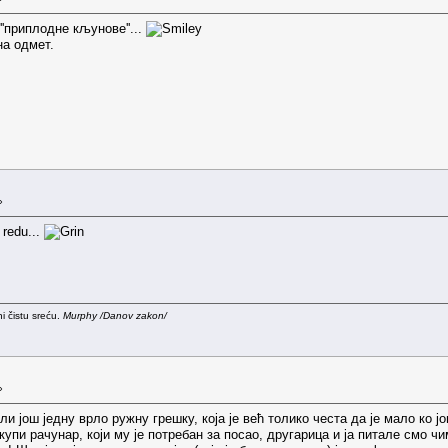
''приплодне кљунове''...
на одмет.
»
 redu...
i čistu sreću.
Murphy /Danov zakon/
»
и још једну врло ружну грешку, која је већ толико честа да је мало ко 
купи рачунар, који му је потребан за посао, другарица и ја питале смо чиме