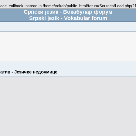
place_callback instead in /home/vokab/public_html/forum/Sources/Load.php(216
Српски језик - Вокабулар форум
Srpski jezik - Vokabular forum
атив
-
Језичке недоумице