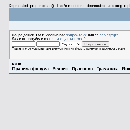
Deprecated: preg_replace(): The /e modifier is deprecated, use preg_re
Добро дошли,
Гост
. Молимо вас
пријавите се
или се
региструјте
.
Да ли сте изгубили ваш
активациони e-mail?
Пријавите се корисничким именом или имејлом, лозинком и дужином сесије
Вести
:
Правила форума
-
Речник
-
Правопис
-
Граматика
-
Вок