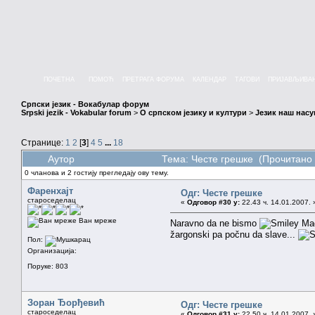
ПОЧЕТНА
ПОМОЋ
ПРЕТРАГА ФОРУМА
КАЛЕНДАР
ТАГОВИ
ПРИЈАВЉИВА
Српски језик - Вокабулар форум
Srpski jezik - Vokabular forum
>
О српском језику и култури
>
Језик наш нас
Странице:
1
2
[
3
]
4
5
...
18
Аутор
Тема: Честе грешке (Прочитано 
0 чланова и 2 гостију прегледају ову тему.
Фаренхајт
Одг: Честе грешке
староседелац
«
Одговор #30 у:
22.43 ч. 14.01.2007. 
Ван мреже
Naravno da ne bismo
Mada
žargonski pa počnu da slave...
Пол:
Организација:
Поруке: 803
Зоран Ђорђевић
Одг: Честе грешке
староседелац
«
Одговор #31 у:
22.50 ч. 14.01.2007. 