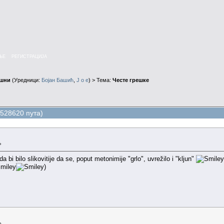
ЊЕ
РЕГИСТРАЦИЈА
ушни
(Уредници:
Бојан Башић
,
J o e
) > Тема:
Честе грешке
528620 пута)
»
 bi bilo slikovitije da se, poput metonimije "grlo", uvrežilo i "kljun"
)
»