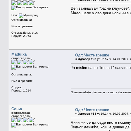
Ван мреже
Већ замишљам ''расне кљунове'', 
Мало шале у ово доба ноћи није 
Пол:
Организација:
Име и презиме:
Струка:
Дипл. инж.
Поруке: 2.364
Maduixa
Одг: Честе грешке
староседелац
«
Одговор #32 у:
22.57 ч. 14.01.2007. 
Ван мреже
Ja mislim da su "komadi" sasvim u
Организација:
Име и презиме:
Струка:
Поруке: 1.014
Ni najtemeljnije planiranje ne može da zamen
Соња
Одг: Честе грешке
језикословац
«
Одговор #33 у:
19.14 ч. 10.05.2007. 
староседелац
Чини ми се да овде нисте поменул
Ван мреже
Једног дечкића, који је дошао да 