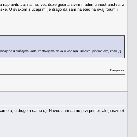
napraviti. Ja, naime, već duže godina živim i radim u inostranstvu, a
eške. U svakom slučaju mi je drago da sam naleteo na ovaj forum i
ajeno u slučajima kada izostavljamo slovo ili više njih. Umesto, pišemo ovaj znak [^]
Сачувана
 samo
a
, u drugom samo
o
). Naveo sam samo prvi primer, ali (naravno)