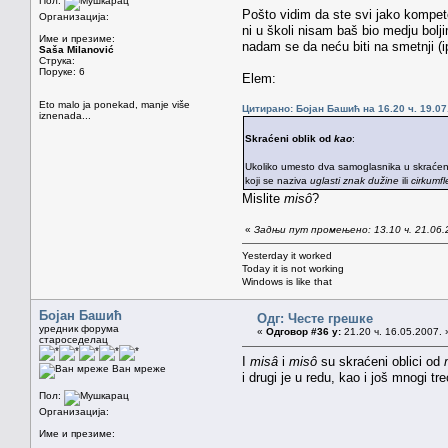
Пол:
Pošto vidim da ste svi jako kompet
Организација:
ni u školi nisam baš bio medju bol
Име и презиме:
nadam se da neću biti na smetnji (
Saša Milanović
Струка:
Поруке: 6
Elem:
Eto malo ja ponekad, manje više
Цитирано: Бојан Башић на 16.20 ч. 19.07
iznenada...
Skraćeni oblik od
kao
:
Ukoliko umesto dva samoglasnika u skraćenom
koji se naziva
uglasti znak dužine
ili
cirkumfl
Mislite
misô
?
«
Задњи пут промењено: 13.10 ч. 21.06.
Yesterday it worked
Today it is not working
Windows is like that
Бојан Башић
Одг: Честе грешке
уредник форума
«
Одговор #36 у:
21.20 ч. 16.05.2007. 
староседелац
I
misâ
i
misô
su skraćeni oblici od
Ван мреже
i drugi je u redu, kao i još mnogi tre
Пол:
Организација:
Име и презиме: