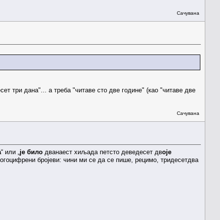
Сачувана
ет три дана"... а треба "читаве сто две године" (као "читаве две
Сачувана
а
“ или „
је било
дванаест хиљада петсто деведесет дв
оје
многоцифрени бројеви: чини ми се да се пише, рецимо, тридесетдва