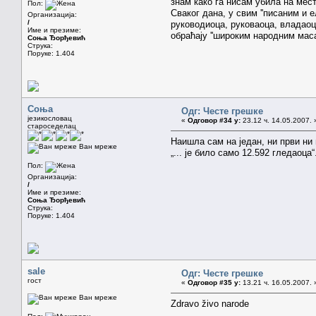
знам како га нисам убила на месту
Пол:
Сваког дана, у свим ''писаним и 
Организација:
/
руководиоца, руковаоца, владаоца
Име и презиме:
обраћају ''широким народним маса
Соња Ђорђевић
Струка:
Поруке: 1.404
Соња
Одг: Честе грешке
језикословац
«
Одговор #34 у:
23.12 ч. 14.05.2007. 
староседелац
Наишла сам на један, ни први ни
Ван мреже
„... је било само 12.592 гледаоца“
Пол:
Организација:
/
Име и презиме:
Соња Ђорђевић
Струка:
Поруке: 1.404
sale
Одг: Честе грешке
гост
«
Одговор #35 у:
13.21 ч. 16.05.2007. 
Ван мреже
Zdravo živo narode