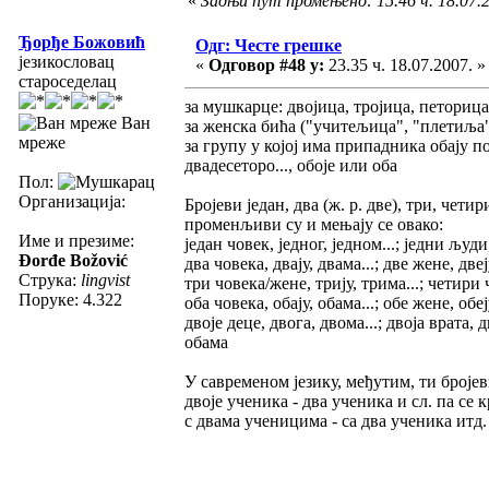
«
Задњи пут промењено: 15.46 ч. 18.07.
Ђорђе Божовић
Одг: Честе грешке
језикословац
«
Одговор #48 у:
23.35 ч. 18.07.2007. »
староседелац
за мушкарце: двојица, тројица, петорица, 
Ван
за женска бића ("учитељица", "плетиља", а
мреже
за групу у којој има припадника обају по
двадесеторо..., обоје или оба
Пол:
Организација:
Бројеви један, два (ж. р. две), три, четир
променљиви су и мењају се овако:
Име и презиме:
један човек, једног, једном...; једни људи
Đorđe Božović
два човека, двају, двама...; две жене, двеју
Струка:
lingvist
три човека/жене, трију, трима...; четири 
Поруке: 4.322
оба човека, обају, обама...; обе жене, обеју
двоје деце, двога, двома...; двоја врата, 
обама
У савременом језику, међутим, ти бројев
двоје ученика - два ученика и сл. па се 
с двама ученицима - са два ученика итд.