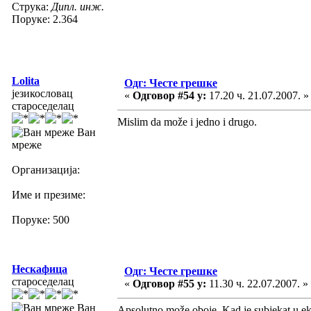
Струка:
Дипл. инж.
Поруке: 2.364
Lolita
Одг: Честе грешке
језикословац
«
Одговор #54 у:
17.20 ч. 21.07.2007. »
староседелац
Mislim da može i jedno i drugo.
Ван
мреже
Организација:
Име и презиме:
Поруке: 500
Нескафица
Одг: Честе грешке
староседелац
«
Одговор #55 у:
11.30 ч. 22.07.2007. »
Ван
Apsolutno može oboje. Kad je subjekat u eksp