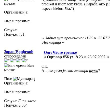
мреже
predikat u istom tom broju. (Dapače, ako je 
uspeva hlebna žita.")
Организација:
Име и презиме:
Струка:
Поруке: 731
«
Задњи пут промењено: 11.39 ч. 22.07.2
Нескафица
»
Зоран Ђорђевић
Одг: Честе грешке
староседелац
«
Одговор #56 у:
18.23 ч. 23.07.2007. »
Ван
ОК.
мреже
А -
изгорело је сто хектара
шума
?
Пол:
Организација:
Име и презиме:
Струка:
Дипл. инж.
Поруке: 2.364