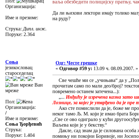
Пол:
ваља обезбедити полицијску пратњу, чак
Организација:
Да ли њихови лектори имају толико малу
Име и презиме:
на руду?
Струка:
Дипл. инж.
Поруке: 2.364
Соња
Одг: Честе грешке
језикословац
«
Одговор #59 у:
13.09 ч. 08.09.2007. »
староседелац
Све чешће ми се „учињава“ да у „Поли
Ван
прочитам само по мали део/број? тексто
мреже
повремено останем затечена...):
„...
Инђићу је изречена казна зато шт
Пол:
Лознице, за којег је утврђено да је пре
Организација:
Ако сте помислили да је, боже ме про
/
неког тамо Љ. М. који је имао брата Бори
Име и презиме:
„Све се ово одиграло у кући другоосуђен
Соња Ђорђевић
Ваљева који је у бекству.“
Струка:
Дакле, сад знам да је силована особа ж
Поруке: 1.404
помињу ни покојни Боривоје, ни Јосиповић