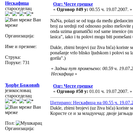
Нескафица
Одг: Честе грешке
староседелац
«
Одговор #49 у:
00.55 ч. 19.07.2007. »
Ван
NaNa, polazi se od toga da među gledaocima
мреже
broj za srednji rod odnosno polno mešovite g
onda uzima gramatički rod same imenice (mušk
Организација:
lasica", iako i tu polovi mogu biti pomešan
Име и презиме:
Dakle, zbirni brojevi (uz živa bića) korist
ponašanje vrlo blisko ljudskom i polovi su l
Струка:
gorila".)
Поруке: 731
«
Задњи пут промењено: 00.59 ч. 19.07.2
Нескафица
»
Ђорђе Божовић
Одг: Честе грешке
језикословац
«
Одговор #50 у:
01.01 ч. 19.07.2007. »
староседелац
Цитирано: Нескафица на 00.55 ч. 19.07.
Ван
Dakle, zbirni brojevi (uz živa bića) koriste s
мреже
Користе се и за младунчад: двоје јагњади
Пол:
Организација: