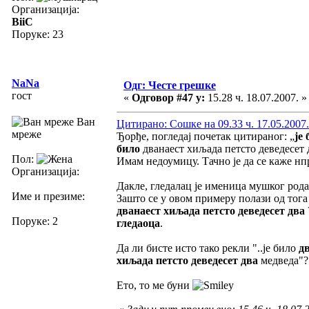
Организација:
BiiC
Поруке: 23
NaNa
Одг: Честе грешке
гост
«
Одговор #47 у:
15.28 ч. 18.07.2007. »
Ван
Цитирано: Сошке на 09.33 ч. 17.05.2007.
мреже
Ђорђе, погледај почетак цитираног: „
је
било
дванаест хиљада петсто деведесет 
Пол:
Имам недоумицу. Тачно је да се каже нпр.
Организација:
Дакле, гледалац је именица мушког рода
Име и презиме:
Зашто се у овом примеру полази од тога
дванаест хиљада петсто деведесет два
Поруке: 2
гледаоца
.
Да ли бисте исто тако рекли "..је било
дв
хиљада петсто деведесет два
медведа"?
Ето, то ме буни