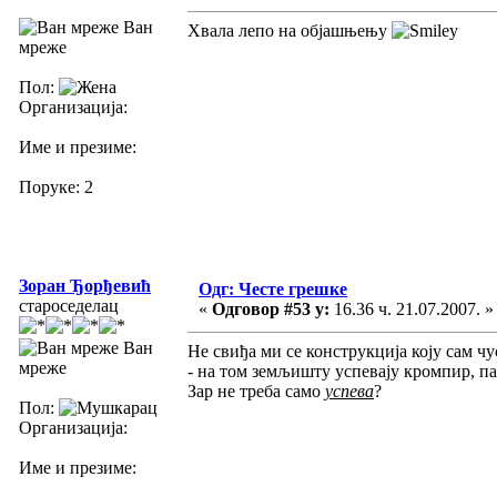
Ван
Хвала лепо на објашњењу
мреже
Пол:
Организација:
Име и презиме:
Поруке: 2
Зоран Ђорђевић
Одг: Честе грешке
староседелац
«
Одговор #53 у:
16.36 ч. 21.07.2007. »
Ван
Не свиђа ми се конструкција коју сам чу
мреже
- на том земљишту успевају кромпир, пар
Зар не треба само
успева
?
Пол:
Организација:
Име и презиме: