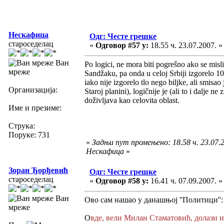
Нескафица
Одг: Честе грешке
староседелац
«
Одговор #57 у:
18.55 ч. 23.07.2007. »
Ван
Po logici, ne mora biti pogrešno ako se misli
мреже
Sandžaku, pa onda u celoj Srbiji izgorelo 1
iako nije izgorelo tlo nego biljke, ali smisa
Организација:
Staroj planini), logičnije je (ali to i dalje 
doživljava kao celovita oblast.
Име и презиме:
Струка:
Поруке: 731
«
Задњи пут промењено: 18.58 ч. 23.07.2
Нескафица
»
Зоран Ђорђевић
Одг: Честе грешке
староседелац
«
Одговор #58 у:
16.41 ч. 07.09.2007. »
Ван
Ово сам нашао у данашњој ''Политици'':
мреже
О
вде, вели Милан Стаматовић, долази и