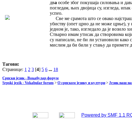
дв
а
особе због покушаја силовања и дава
погледам, њих двојица су, изгледа, ипак
успео.
Све ме срамота што се овако најстрашни
убиству (опет црно да не може црње), у 
једном је, тако, изгледало да је возило
Стварно имам утисак да створовима који
су написали, не би ли установили како с
мислим да би били у стању да примете да 
Тагови:
Странице:
1
2
3
[
4
]
5
6
...
18
Српски језик - Вокабулар форум
Srpski jezik - Vokabular forum
>
О српском језику и култури
>
Језик наш н
Powered by SMF 1.1 R