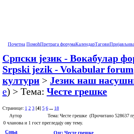
Почетна
Помоћ
Претрага форума
Календар
Тагови
Пријављив
Српски језик - Вокабулар ф
Srpski jezik - Vokabular forum
култури
>
Језик наш насушн
e
) > Тема:
Честе грешке
Странице:
1
2
3
[
4
]
5
6
...
18
Аутор
Тема: Честе грешке (Прочитано 528637 п
0 чланова и 1 гост прегледају ову тему.
Соња
Одг: Честе грешке