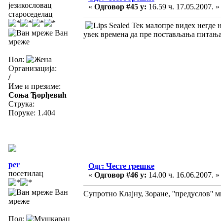
језикословац
«
Одговор #45 у:
16.59 ч. 17.05.2007. »
староседелац
Тек малопре видех негде 
Ван
увек времена да пре постављања питања
мреже
Пол:
Организација:
/
Име и презиме:
Соња Ђорђевић
Струка:
Поруке: 1.404
per
Одг: Честе грешке
посетилац
«
Одговор #46 у:
14.00 ч. 16.06.2007. »
Ван
Супротно Клајну, Зоране, ''предуслов'' 
мреже
Пол: