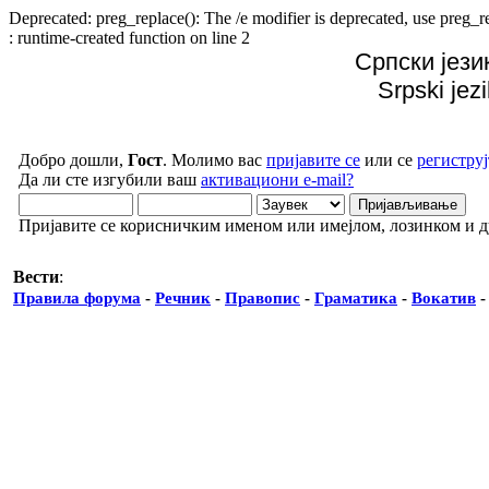
Deprecated: preg_replace(): The /e modifier is deprecated, use preg
: runtime-created function on line 2
Српски јези
Srpski jez
Добро дошли,
Гост
. Молимо вас
пријавите се
или се
региструј
Да ли сте изгубили ваш
активациони e-mail?
Пријавите се корисничким именом или имејлом, лозинком и 
Вести
:
Правила форума
-
Речник
-
Правопис
-
Граматика
-
Вокатив