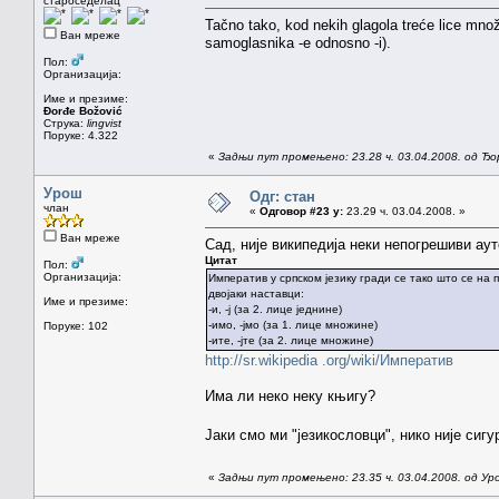
староседелац
Tačno tako, kod nekih glagola treće lice mn
Ван мреже
samoglasnika -e odnosno -i).
Пол:
Организација:
Име и презиме:
Đorđe Božović
Струка:
lingvist
Поруке: 4.322
«
Задњи пут промењено: 23.28 ч. 03.04.2008. од Ђ
Урош
Одг: стан
члан
«
Одговор #23 у:
23.29 ч. 03.04.2008. »
Ван мреже
Сад, није википедија неки непогрешиви ау
Цитат
Пол:
Организација:
Императив у српском језику гради се тако што се на 
двојаки наставци:
Име и презиме:
-и, -ј (за 2. лице једнине)
-имо, -јмо (за 1. лице множине)
Поруке: 102
-ите, -јте (за 2. лице множине)
http://sr.wikipedia .org/wiki/Императив
Има ли неко неку књигу?
Јаки смо ми "језикословци", нико није сигу
«
Задњи пут промењено: 23.35 ч. 03.04.2008. од Ур