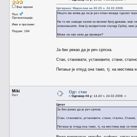
Ван мреже
Цитирано: Мирослав на 00.25 ч. 24.02.2008.
Нешто ме копка да ли је реч
стан
можда турског пор
Пол:
Организација:
На то ме наводи назив за велики број држава, које с
Име и презиме:
становиште, дом
(у конкретном случају Срба), како ј
Поруке: 194
Може ли ово неко да провери?
Ја бих рекао да је реч српска.
Стан, становати, установити, стани, стално
Питање је откуд она тамо, тј. на местима к
Miki
Одг: стан
Гост
«
Одговор #4 у:
14.43 ч. 24.02.2008. »
Цитат
Ја бих рекао да је реч српска.
Стан, становати, установити, стани, стално, Станко, 
Питање је откуд она тамо, тј. на местима које си пом
Врло вероватно, могуће, суфикс
-стан
зна