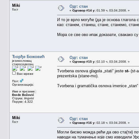
Miki
Одг: стан
Гост
«
Одговор #14 у:
01.59 ч. 03.04.2008. »
И то је врло могуће (да је основа глагола
као: станем, станеш, стане, станемо, стане
Мора се све ово ипак доказати, свакако су
Ђорђе Божовић
Одг: стан
језикословац
«
Одговор #15 у:
02.10 ч. 03.04.2008. »
староседелац
Tvorbena osnova glagola „stati“ jeste
st-
(st-a
Ван мреже
prezentska (stane-mo).
Пол:
Организација:
Tvorbena i gramatička osnova imenice „stan“
Име и презиме:
Đorđe Božović
Струка:
lingvist
Поруке: 4.322
Miki
Одг: стан
Гост
«
Одговор #16 у:
02.18 ч. 03.04.2008. »
Могли бисмо можда рећи да ово ста(ти) пот
наводи на тумачење које смо изводили Уро