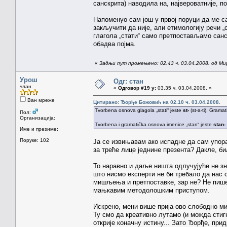
санскрита) наводила на, највероватније, п
Напоменуо сам још у првој поруци да ме с
закључити да није, али етимологију речи 
глагола „стати“ само претпостављамо санс
обадва појма.
«
Задњи пут промењено: 02.43 ч. 03.04.2008. од Ми
Урош
Одг: стан
члан
«
Одговор #19 у:
03.35 ч. 03.04.2008. »
Ван мреже
Цитирано: Ђорђе Божовић на 02.10 ч. 03.04.2008.
Tvorbena osnova glagola „stati“ jeste
st-
(st-a-ti). Grama
Пол:
Организација:
Tvorbena i gramatička osnova imenice „stan“ jeste
stan-
Име и презиме:
Поруке: 102
Ја се извињавам ако испадне да сам упора
за треће лице једнине презента? Дакле, б
То наравно и даље ништа одлучујуће не зн
што нисмо експерти не би требало да нас
мишљења и претпоставке, зар не? Не пишем
мањкавим методолошким приступом.
Искрено, мени више прија ово слободно м
Ту смо да креативно лутамо (и можда стигн
открије коначну истину... Зато Ђорђе, пр