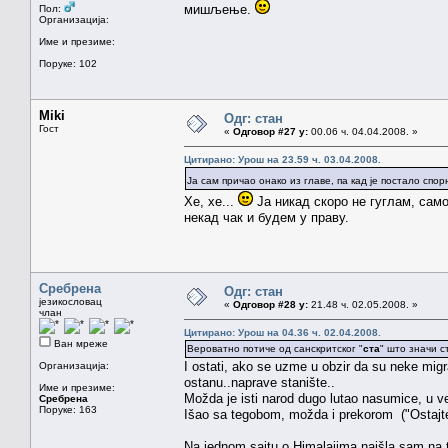
мишљење.
Пол:
Организација:
Име и презиме:
Поруке: 102
Miki
Одг: стан
Гост
«
Одговор #27 у:
00.06 ч. 04.04.2008. »
Цитирано: Урош на 23.59 ч. 03.04.2008.
Ja сам причао онако из главе, па кад је постало с
Хе, хе...
Ја никад скоро не гуглам, сам
некад чак и будем у праву.
Сребрена
Одг: стан
језикословац
«
Одговор #28 у:
21.48 ч. 02.05.2008. »
члан
Цитирано: Урош на 04.36 ч. 02.04.2008.
Ван мреже
Вероватно потиче од санскритског "
ста
" што значи с
I ostati, ako se uzme u obzir da su neke mig
Организација:
ostanu..naprave stanište..
Име и презиме:
Možda je isti narod dugo lutao nasumice, u v
Сребрена
Поруке: 163
Išao sa tegobom, možda i prekorom ("Ostajt
Na jednom sajtu o Himalajima naišla sam na t