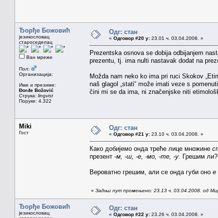
Ђорђе Божовић
Одг: стан
језикословац
«
Одговор #20 у:
23.01 ч. 03.04.2008. »
староседелац
Prezentska osnova se dobija odbijanjem nas
Ван мреже
prezentu, tj. ima nulti nastavak dodat na pr
Пол:
Организација:
Možda nam neko ko ima pri ruci Skokov „Etimolo
naš glagol „stati“ može imati veze s pomenut
Име и презиме:
Đorđe Božović
čini mi se da ima, ni značenjske niti etimolo
Струка:
lingvist
Поруке: 4.322
Miki
Одг: стан
Гост
«
Одговор #21 у:
23.10 ч. 03.04.2008. »
Како добијемо онда треће лице множине
с
презент
-м, -ш, -е, -мо, -те, -у
. Грешим ли?
Вероватно грешим, али се онда губи оно
е
«
Задњи пут промењено: 23.13 ч. 03.04.2008. од Ми
Ђорђе Божовић
Одг: стан
језикословац
«
Одговор #22 у:
23.26 ч. 03.04.2008. »