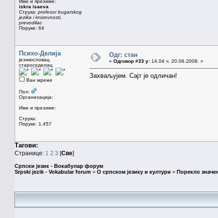
Име и презиме:
iskra isaeva
Струка:
profesor bugarskog
jezika i knizevnosti,
prevodilac
Поруке: 64
Психо-Делија
Одг: стан
језикословац
«
Одговор #33 у:
14.04 ч. 20.06.2008. »
староседелац
Захваљујем. Сајт је одличан!
Ван мреже
Пол:
Организација:
Име и презиме:
Струка:
Поруке: 1.457
Тагови:
Странице:
1
2
3
[
Све
]
Српски језик - Вокабулар форум
Srpski jezik - Vokabular forum
>
О српском језику и култури
>
Порекло значе