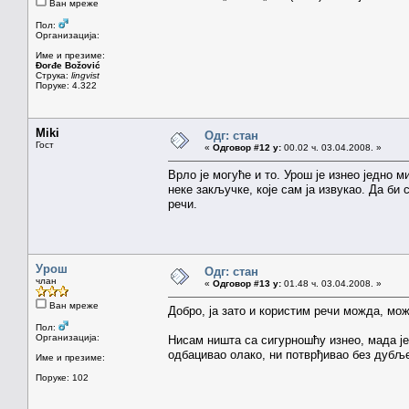
Ван мреже
Пол:
Организација:
Име и презиме:
Đorđe Božović
Струка:
lingvist
Поруке: 4.322
Miki
Одг: стан
Гост
«
Одговор #12 у:
00.02 ч. 03.04.2008. »
Врло је могуће и то. Урош је изнео једно 
неке закључке, које сам ја извукао. Да би
речи.
Урош
Одг: стан
члан
«
Одговор #13 у:
01.48 ч. 03.04.2008. »
Ван мреже
Добро, ја зато и користим речи можда, мо
Пол:
Организација:
Нисам ништа са сигурношћу изнео, мада ј
одбацивао олако, ни потврђивао без дубље
Име и презиме:
Поруке: 102