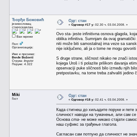
Ђорђе Божовић
Одг: стан
језикословац
«
Одговор #17 у:
02.30 ч. 03.04.2008. »
староседелац
Ovo sta- jeste infinitivna osnova glagola, koja 
Ван мреже
oblika infinitiva. Sumnjam da ovaj gramatički
niti može biti samostalna) ima veze sa sanskr
Пол:
Организација:
nije isključeno, ali ja o tome ne mogu govorit
Име и презиме:
Đorđe Božović
S druge strane, sličnost nikako ne znači istost
Струка:
lingvist
kojega Uroš i ti polazite prilikom davanja eti
Поруке: 4.322
opservaciji puke sličnosti bilo između njih b
pretpostavku, na tome treba zahvaliti jedino č
Miki
Одг: стан
Гост
«
Одговор #18 у:
02.41 ч. 03.04.2008. »
Када стигнеш до хиљадите поруке и пете 
сличност наводи на тумачење, али сам се у
Основа
ста-
не може никако стајати самос
наш суфикс за грађење глагола.
Сагласан сам потпуно да сличност не значи