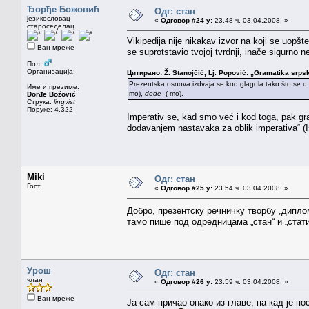
Ђорђе Божовић
Одг: стан
језикословац
«
Одговор #24 у:
23.48 ч. 03.04.2008. »
староседелац
Vikipedija nije nikakav izvor na koji se uopš
Ван мреже
se suprotstavio tvojoj tvrdnji, inače sigurno n
Пол:
Организација:
Цитирано: Ž. Stanojčić, Lj. Popović: „Gramatika srpsk
Prezentska osnova izdvaja se kod glagola tako što se u 
Име и презиме:
mo),
dođe-
(-mo).
Đorđe Božović
Струка:
lingvist
Поруке: 4.322
Imperativ se, kad smo već i kod toga, pak gr
dodavanjem nastavaka za oblik imperativa“ (Is
Miki
Одг: стан
Гост
«
Одговор #25 у:
23.54 ч. 03.04.2008. »
Добро, презентску речничку творбу „дипл
тамо пише под одредницама „стан“ и „стати
Урош
Одг: стан
члан
«
Одговор #26 у:
23.59 ч. 03.04.2008. »
Ван мреже
Ja сам причао онако из главе, па кад је п