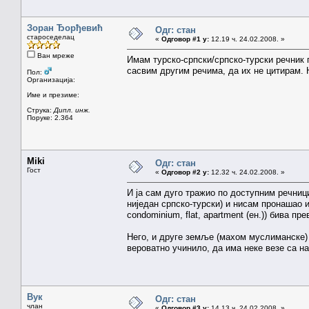
Зоран Ђорђевић
Одг: стан
староседелац
«
Одговор #1 у:
12.19 ч. 24.02.2008. »
Ван мреже
Имам турско-српски/српско-турски речник
сасвим другим речима, да их не цитирам.
Пол:
Организација:
Име и презиме:
Струка:
Дипл. инж.
Поруке: 2.364
Miki
Одг: стан
Гост
«
Одговор #2 у:
12.32 ч. 24.02.2008. »
И ја сам дуго тражио по доступним речниц
ниједан српско-турски) и нисам пронашао и
condominium, flat, apartment (eн.)) бива пр
Него, и друге земље (махом муслиманске)
вероватно учинило, да има неке везе са 
Вук
Одг: стан
члан
«
Одговор #3 у:
14.13 ч. 24.02.2008. »