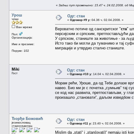
«
Задњи пут промењено: 15.47 ч. 24.02.2008. од Ми
Урош
Одг: стан
члан
«
Одговор #9 у:
04.36 ч. 02.04.2008. »
Ван мреже
Вероватно потиче од санскритског "
ста
" ш
персијским и српским, претпостављјући да
Пол:
Организација:
У српском, станиште за животиње - за људ
Исто тако би могли да тумачимо и тај суфи
Име и презиме:
миграције и утврдио стално станиште.
Поруке: 102
Miki
Одг: стан
Гост
«
Одговор #10 у:
14.04 ч. 02.04.2008. »
Морам рећи, Уроше, да од Тебе долазе врл
навео. Био ми је с почетка „сумњив“ тај 
се код нас развила, претпостављам, у глаго
произашло „становати“, даљом изведбом ст
Ђорђе Божовић
Одг: стан
језикословац
«
Одговор #11 у:
23.40 ч. 02.04.2008. »
староседелац
Mislim da „stati“ i „stan(ovati)“ nemaju isti kor