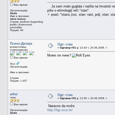
Ван мреже
Ja sam malo guglala i naišla na hrvatski reč
piše o etimologiji reči "stan":
Организација:
škola
✧ prasl. *stanъ (rus. stan: rast, polj. stan: sta
Име и презиме:
iskra isaeva
Струка:
profesor bugarskog
jezika i knizevnosti,
prevodilac
Поруке: 64
Психо-Делија
Одг: стан
језикословац
«
Одговор #31 у:
13.44 ч. 20.06.2008. »
староседелац
Може ли линк?
Ван мреже
Пол:
Организација:
Име и презиме:
Струка:
Поруке: 1.457
arksi
Одг: стан
члан
«
Одговор #32 у:
13.56 ч. 20.06.2008. »
Ван мреже
Naravno da može.
http://hjp.srce.hr/
Организација:
škola