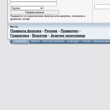
Пријавите се корисничким именом или имејлом, лозинком и
дужином сесије
Вести
:
Правила форума
-
Речник
-
Правопис
-
Граматика
-
Вокатив
-
Језичке недоумице
ПОЧЕТНА
ПОМОЋ
ПРЕТРАГА ФОРУМА
КАЛЕНДАР
ТАГОВИ
ПРИЈАВЉИВА