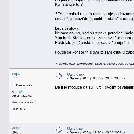
Ko+stanuje tu ?
STA se nalazi u svim rečima koje podrazumeva
ostani !, stanovište (aspekt), i stanište (are
Lepa tri slova.
Nekada davno, kad su srpske porodice imale v
Stanko ili Stanka, da bi "zaustavili" imenom 
Postojalo je i žensko ime, sad više nije "in" -
I ovde se koriste tri slova iz sanskrita- u zap
«
Задњи пут промењено: 21.53 ч. 02.05.2008. од С
voja
Одг: стан
гост
«
Одговор #29 у:
08.32 ч. 20.06.2008. »
Ван мреже
Da li je moguće da su Turci, svojim osvajanji
Пол:
Организација:
Име и презиме:
Поруке: 3
arksi
Одг: стан
члан
«
Одговор #30 у:
13.40 ч. 20.06.2008. »