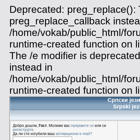
Deprecated: preg_replace(): 
preg_replace_callback instea
/home/vokab/public_html/for
runtime-created function on 
The /e modifier is deprecate
instead in
/home/vokab/public_html/for
runtime-created function on l
Српски јез
Srpski jez
Добро дошли,
Гост
. Молимо вас
пријавите се
или се
региструјте
.
Да ли сте изгубили ваш
активациони e-mail?