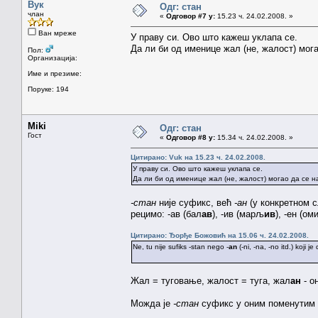
Вук
Одг: стан
члан
«
Одговор #7 у:
15.23 ч. 24.02.2008. »
Ван мреже
У праву си. Ово што кажеш уклапа се.
Да ли би од именице жал (не, жалост) мог
Пол:
Организација:
Име и презиме:
Поруке: 194
Miki
Одг: стан
Гост
«
Одговор #8 у:
15.34 ч. 24.02.2008. »
Цитирано: Vuk на 15.23 ч. 24.02.2008.
У праву си. Ово што кажеш уклапа се.
Да ли би од именице жал (не, жалост) могао да се 
-стан
није суфикс, већ
-ан
(у конкретном с
рецимо: -ав (бал
ав
), -ив (марљ
ив
), -ен (о
Цитирано: Ђорђе Божовић на 15.06 ч. 24.02.2008.
Ne, tu nije sufiks -stan nego -
an
(-ni, -na, -no itd.) koji 
Жал = туговање, жалост = туга, жал
ан
- о
Можда је
-стан
суфикс у оним поменутим ре