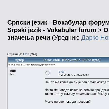
Српски језик - Вокабулар фору
Srpski jezik - Vokabular forum
>
О
значења речи
(Уредник:
Дарко Но
Странице:
1
2
3
[
Све
]
Аутор
Тема: стан (Прочитано 28973 пута)
0 чланова и 1 гост прегледају ову тему.
Miki
стан
Гост
«
у:
00.25 ч. 24.02.2008. »
Нешто ме копка да ли је реч
стан
можда т
На то ме наводи назив за велики број држа
такво што, у смислу
становиште, дом
(у 
Може ли ово неко да провери?