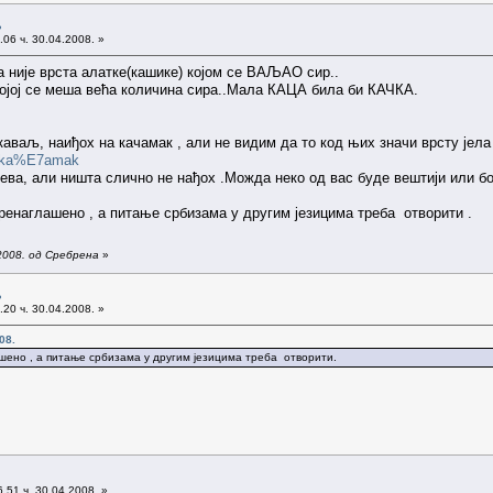
љ
06 ч. 30.04.2008. »
 није врста алатке(кашике) којом се ВАЉАО сир..
којој се меша већа количина сира..Мала КАЦА била би КАЧКА.
аваљ, наиђох на качамак , али не видим да то код њих значи врсту јела 
d=ka%E7amak
ева, али ништа слично не нађох .Можда неко од вас буде вештији или бо
ренаглашено , а питање србизама у другим језицима треба отворити .
2008. од Сребрена
»
љ
20 ч. 30.04.2008. »
08.
шено , а питање србизама у другим језицима треба отворити.
.51 ч. 30.04.2008. »