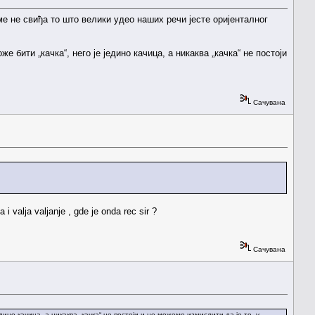
е не свиђа то што велики удео наших речи јесте оријенталног
е бити „качка“, него је једино качица, а никаква „качка“ не постоји
Сачувана
 valja valjanje , gde je onda rec sir ?
Сачувана
дино качица, а никаква „качка“ не постоји и не можемо измислити да је то, у