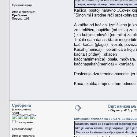
ствари, можда качица, зато што звучи сл
Организација:
Kačica postoji naravno ..Čovek koji 
Име и презиме:
"Sinonimi i srodne reči srpskohrvat
Сребрена
Поруке: 163
A kačka od kačica izmišljeno je koli
za stoličicu, supička (od milja) za s
) za kutijicu, olovče (od milja) za 
Tražila sam danas šta bi moglo biti
kač, kačati (glagol)= vezati, poveza
Kačah(imenica) = obramica o koju se 
kačita ( pridev) =okačen
kaččhah(imenica)=obala, močvara, 
kaččhapakah(imenica) = kornjača
Poslednja dva termina navodim jer b
Kaca i kačka stoje u istom odnosu 
Сребрена
Одг: качкаваљ
језикословац
«
Одговор #13 у:
21
члан
Цитирано: chiviash на 19.03 ч. 30.04.200
Ван мреже
Nisam strucnjak ali polazeci od logicnog sta
Ako je kacka kasika i valja valjanje , gde je 
Организација:
Mozes sa kasikom da valjas sjasat drugih stv
Име и презиме: