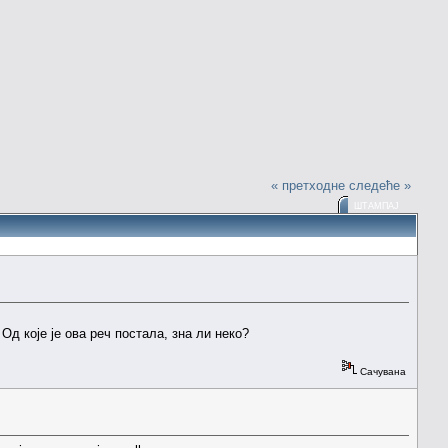
« претходне
следеће »
ШТАМПАЈ
Од које је ова реч постала, зна ли неко?
Сачувана