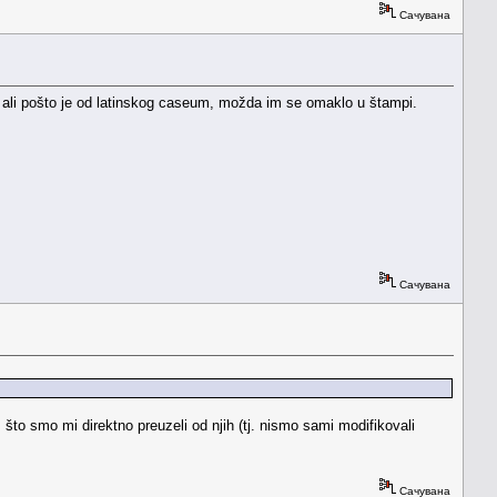
Сачувана
m, ali pošto je od latinskog caseum, možda im se omaklo u štampi.
Сачувана
, što smo mi direktno preuzeli od njih (tj. nismo sami modifikovali
Сачувана