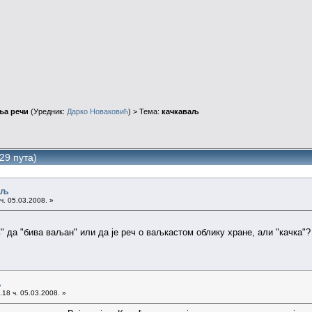
ња речи
(Уредник:
Дарко Новаковић
) > Тема:
качкаваљ
29 пута)
аљ
ч. 05.03.2008. »
 да "бива ваљан" или да је реч о ваљкастом облику хране, али "качка"? 
љ
18 ч. 05.03.2008. »