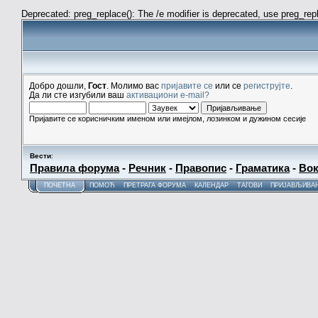
Deprecated: preg_replace(): The /e modifier is deprecated, use preg_re
Добро дошли,
Гост
. Молимо вас
пријавите се
или се
региструјте
.
Да ли сте изгубили ваш
активациони e-mail?
Пријавите се корисничким именом или имејлом, лозинком и дужином сесије
Вести
:
Правила форума
-
Речник
-
Правопис
-
Граматика
-
Вок
ПОЧЕТНА
ПОМОЋ
ПРЕТРАГА ФОРУМА
КАЛЕНДАР
ТАГОВИ
ПРИЈАВЉИВА