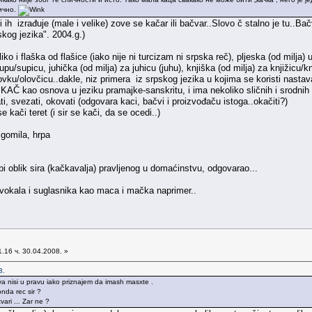
ично.
ih izrađuje (male i velike) zove se kačar ili bačvar..Slovo č stalno je tu..Bač
skog jezika". 2004.g.)
ko i flaška od flašice (iako nije ni turcizam ni srpska reč), pljeska (od milja) 
upu/supicu, juhička (od milja) za juhicu (juhu), knjiška (od milja) za knjižicu/kn
olovku/olovčicu..dakle, niz primera iz srpskog jezika u kojima se koristi nastava
 KAČ kao osnova u jeziku pramajke-sanskritu, i ima nekoliko sličnih i srodnih
ti, svezati, okovati (odgovara kaci, bačvi i proizvođaču istoga..okačiti?)
kači teret (i sir se kači, da se ocedi..)
gomila, hrpa
i oblik sira (kačkavalja) pravljenog u domaćinstvu, odgovarao...
vokala i suglasnika kao maca i mačka naprimer..
.16 ч. 30.04.2008. »
8.
va nisi u pravu iako priznajem da imash masxte .
onda rec sir ?
ari ... Zar ne ?