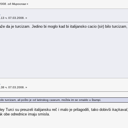
2008. од Мирослав
»
љ
13 ч. 07.03.2008. »
e da je turcizam. Jedino bi moglo kad bi italijansko cacio (sir) bilo turciza
љ
38 ч. 07.03.2008. »
.
) bilo turcizam, ali pošto je od latinskog caseum, možda im se omaklo u štampi.
Turci su preuzeli italijansku reč i malo je prilagodili, tako dobivši
kaçkaval
pak obe odrednice imaju smisla.