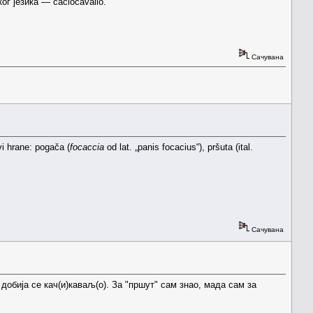
г језика — caciocavallo.
Сачувана
vi hrane: pogača (
focaccia
od lat. „panis focacius“), pršuta (ital.
Сачувана
добија се кач(и)каваљ(о). За "пршут" сам знао, мада сам за