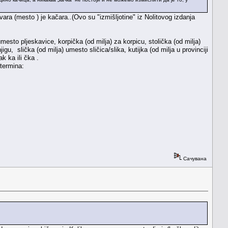
vara (mesto ) je kačara..(Ovo su "izmišljotine" iz Nolitovog izdanja
umesto pljeskavice, korpička (od milja) za korpicu, stolička (od milja)
jigu, slička (od milja) umesto sličica/slika, kutijka (od milja u provinciji
k ka ili čka .
 termina:
Сачувана