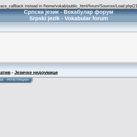
place_callback instead in /home/vokab/public_html/forum/Sources/Load.php(216
Српски језик - Вокабулар форум
Srpski jezik - Vokabular forum
атив
-
Језичке недоумице
ЊЕ
РЕГИСТРАЦИЈА