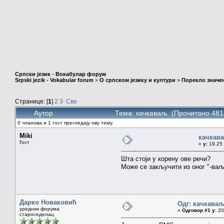
Српски језик - Вокабулар форум
Srpski jezik - Vokabular forum
>
О српском језику и култури
>
Порекло значе
Странице: [
1
]
2
3
Све
Аутор
Тема: качкаваљ (Прочитано 481
0 чланова и 1 гост прегледају ову тему.
Miki
качкав
Гост
«
у:
19.25 
Шта стоји у корену ове речи?
Може се закључити из оног "-ваљ"
Дарко Новаковић
Одг: качкава
уредник форума
«
Одговор #1 у:
20.
староседелац