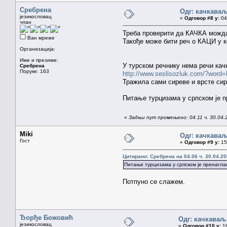
Сребрена
Одг: качкава
језикословац
«
Одговор #8 у:
04.
члан
Треба проверити да КАЧКА можда
Ван мреже
Такође може бити реч о КАЦИ у 
Организација:
Име и презиме:
У турском речнику нема речи качк
Сребрена
Поруке: 163
http://www.seslisozluk.com/?wor
Тражила сами сиреве и врсте сир
Питање турцизама у српском је п
«
Задњи пут промењено: 04.11 ч. 30.04.
Miki
Одг: качкава
Гост
«
Одговор #9 у:
15.
Цитирано: Сребрена на 04.06 ч. 30.04.20
Питање турцизама у српском је пренагла
Потпуно се слажем.
Ђорђе Божовић
Одг: качкаваљ
језикословац
«
Одговор #10 у:
16