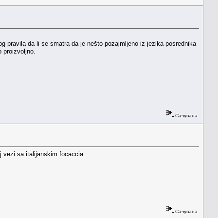
g pravila da li se smatra da je nešto pozajmljeno iz jezika-posrednika
o proizvoljno.
Сачувана
 vezi sa italijanskim focaccia.
Сачувана