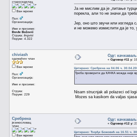
староседелац
Ја не мислим да је „питање турц
Ван мреже
порекла, али то не значи да тре
Пол:
Организација:
Јер, оно што звучи или изгледа сл
и не можемо измислити да је то, 
Име и презиме:
Đorđe Božović
Струка:
lingvist
Поруке: 4.322
chiviash
Одг: качкаваљ
одомаћен члан
«
Одговор #11 у:
19
Ван мреже
Цитирано: Сребрена на 04.06 ч. 30.04.20
Треба проверити да КАЧКА можда није вр
Пол:
.
Организација:
Име и презиме:
Струка:
Nisam strucnjak ali polazeci od log
Поруке: 229
Mozes sa kasikom da valjas sjasat d
Сребрена
Одг: качкаваљ
језикословац
«
Одговор #12 у:
21
члан
Цитирано: Ђорђе Божовић на 16.51 ч. 30
Ван мреже
Јер, оно што звучи или изгледа слично ни