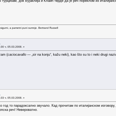
турцизам, док Вујаклија и Клаић тврде да је реч пореклом из италијанско
 sigurni, a pametni puni sumnje. Bertrand Russell
љ
00 ч. 05.03.2008. »
izam (
caciocavallo
— „sir na konju“, kažu neki), kao što su to i neki drugi nazi
љ
03 ч. 05.03.2008. »
о год то парадоксално звучало. Кад прочитам по италијанском изговору, 
српска реч! Невероватно.