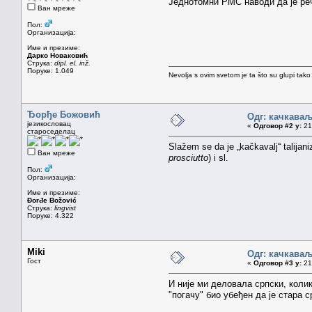
Једнотомни РМС наводи да је реч 
Ван мреже
Пол:
Организација:
Име и презиме:
Дарко Новаковић
Струка:
dipl. el. inž.
Поруке: 1.049
Nevolja s ovim svetom je ta što su glupi tako
Ђорђе Божовић
Одг: качкава
језикословац
«
Одговор #2 у:
21.
староседелац
Slažem se da je „kačkavalj“ talijan
Ван мреже
prosciutto
) i sl.
Пол:
Организација:
Име и презиме:
Đorđe Božović
Струка:
lingvist
Поруке: 4.322
Miki
Одг: качкава
Гост
«
Одговор #3 у:
21.
И није ми деловала српски, колик
"погачу" био убеђен да је стара 