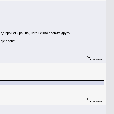
од пројног брашна, него нешто сасвим друго..
лје среће.
Сачувана
Сачувана