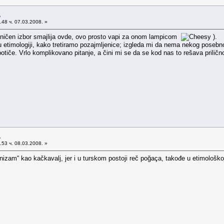
љ
48 ч. 07.03.2008. »
ničen izbor smajlija ovde, ovo prosto vapi za onom lampicom
).
 u etimologiji, kako tretiramo pozajmljenice; izgleda mi da nema nekog posebno
 potiče. Vrlo komplikovano pitanje, a čini mi se da se kod nas to rešava priličn
љ
53 ч. 08.03.2008. »
anizam“ kao kačkavalj, jer i u turskom postoji reč poğaça, takođe u etimološkoj