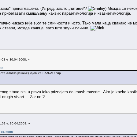
изама“ пренаглашено. (Узгред, зашто „питање“?
) Можда се неком
ба прибегавати смишљању каквих параетимологија и квазиетимологија.
ично никако није због те сличности и исто. Тако мала каца свакако не мож
у ствари, можда качица, зато што звучи слично.
.03 ч. 30.04.2008. »
08.
ста алатке(кашике) којом се ВАЉАО сир..
icnog stava nisi u pravu iako priznajem da imash masxte . Ako je kacka kasika i
rugih stvari ... Zar ne ?
.02 ч. 30.04.2008. »
.04.2008.
како није због те сличности и исто. Тако мала каца свакако не може бити „качка“, него је је