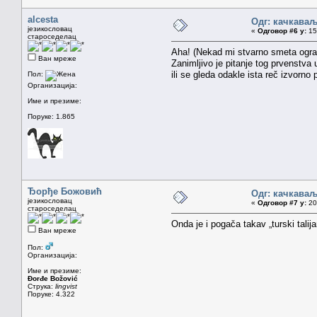
alcesta
Одг: качкава
језикословац
«
Одговор #6 у:
15.
староседелац
Aha! (Nekad mi stvarno smeta ogra
Ван мреже
Zanimljivo je pitanje tog prvenstva
ili se gleda odakle ista reč izvorno
Пол:
Организација:
Име и презиме:
Поруке: 1.865
Ђорђе Божовић
Одг: качкава
језикословац
«
Одговор #7 у:
20.
староседелац
Onda je i pogača takav „turski talij
Ван мреже
Пол:
Организација:
Име и презиме:
Đorđe Božović
Струка:
lingvist
Поруке: 4.322