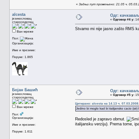
«
Задњи пут промењено: 21.05 ч. 05.03.
alcesta
Одг: качкава
језикословац
«
Одговор #4 у:
14.
староседелац
Stvarno mi nije jasno zašto RMS kaž
Ван мреже
Пол:
Организација:
Име и презиме:
Поруке: 1.865
Бојан Башић
Одг: качкава
језикословац
«
Одговор #5 у:
15.
староседелац
Цитирано: alcesta на 14.13 ч. 07.03.2008
Ван мреже
Jedino bi moglo kad bi italijansko cacio (sir
Пол:
Организација:
Redosled je zapravo obrnut.
italijansku verziju). Prema tome, i
Име и презиме:
Поруке: 1.611