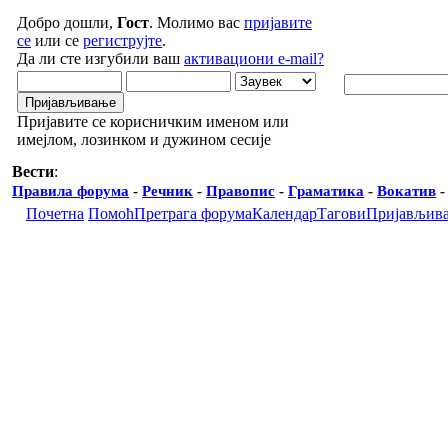
Добро дошли,
Гост
. Молимо вас
пријавите
се
или се
региструјте
.
Да ли сте изгубили ваш
активациони e-mail?
Пријавите се корисничким именом или
имејлом, лозинком и дужином сесије
Вести
:
Правила форума
-
Речник
-
Правопис
-
Граматика
-
Вокатив
Почетна
Помоћ
Претрага форума
Календар
Тагови
Пријављив