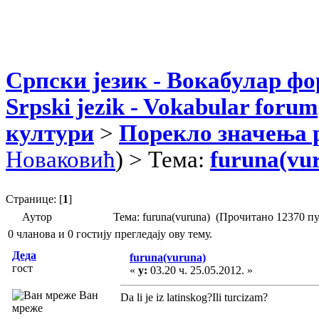
Српски језик - Вокабулар ф
Srpski jezik - Vokabular forum
култури
>
Порекло значења 
Новаковић
) > Тема:
furuna(vu
Странице: [
1
]
Аутор
Тема: furuna(vuruna) (Прочитано 12370 пу
0 чланова и 0 гостију прегледају ову тему.
Деда
furuna(vuruna)
гост
«
у:
03.20 ч. 25.05.2012. »
Ван
Da li je iz latinskog?Ili turcizam?
мреже