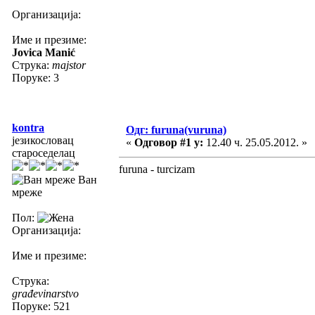
Организација:
Име и презиме:
Jovica Manić
Струка:
majstor
Поруке: 3
kontra
Одг: furuna(vuruna)
језикословац
«
Одговор #1 у:
12.40 ч. 25.05.2012. »
староседелац
furuna - turcizam
Ван
мреже
Пол:
Организација:
Име и презиме:
Струка:
građevinarstvo
Поруке: 521