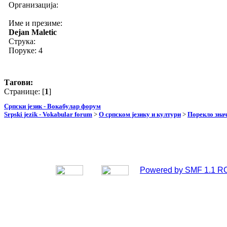
Организација:
Име и презиме:
Dejan Maletic
Струка:
Поруке: 4
Тагови:
Странице: [
1
]
Српски језик - Вокабулар форум
Srpski jezik - Vokabular forum
>
О српском језику и култури
>
Порекло зна
Powered by SMF 1.1 R