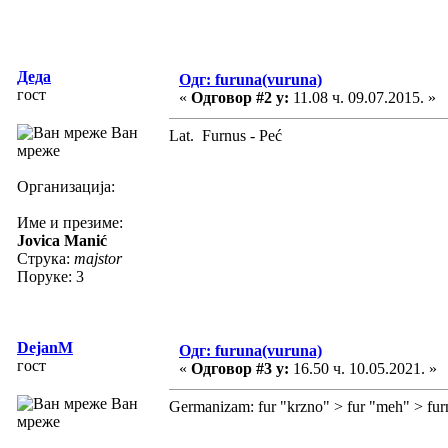
Деда
Одг: furuna(vuruna)
гост
«
Одговор #2 у:
11.08 ч. 09.07.2015. »
Ван
Lat. Furnus - Peć
мреже
Организација:
Име и презиме:
Jovica Manić
Струка:
majstor
Поруке: 3
DejanM
Одг: furuna(vuruna)
гост
«
Одговор #3 у:
16.50 ч. 10.05.2021. »
Ван
Germanizam: fur "krzno" > fur "meh" > fu
мреже