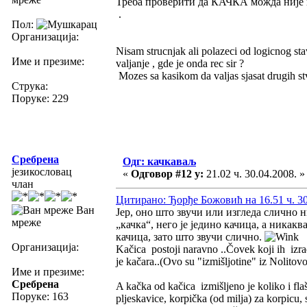
Треба проверити да КАЧКА можда није 
.
Пол:
Организација:
Nisam strucnjak ali polazeci od logicnog sta
Име и презиме:
valjanje , gde je onda rec sir ?
Mozes sa kasikom da valjas sjasat drugih stva
Струка:
Поруке: 229
Сребрена
Одг: качкаваљ
језикословац
«
Одговор #12 у:
21.02 ч. 30.04.2008. »
члан
Цитирано: Ђорђе Божовић на 16.51 ч. 30
Ван
Јер, оно што звучи или изгледа слично н
мреже
„качка“, него је једино качица, а никакв
качица, зато што звучи слично.
Организација:
Kačica postoji naravno ..Čovek koji ih izrađu
je kačara..(Ovo su "izmišljotine" iz Nolitov
Име и презиме:
Сребрена
A kačka od kačica izmišljeno je koliko i flaš
Поруке: 163
pljeskavice, korpička (od milja) za korpicu, 