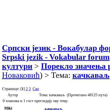
Српски језик - Вокабулар ф
Srpski jezik - Vokabular forum
култури
>
Порекло значења 
Новаковић
) > Тема:
качкаваљ
Странице: [
1
]
2
3
Све
Аутор
Тема: качкаваљ (Прочитано 48125 пута)
0 чланова и 1 гост прегледају ову тему.
Miki
качкаваљ