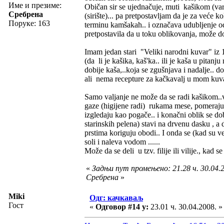
Име и презиме:
Običan sir se ujednačuje, muti kašikom (varj
Сребрена
(sirište)... pa pretpostavljam da je za veće k
Поруке: 163
terminu kamšakah.. i označava udubljenje od 
pretpostavila da u toku oblikovanja, može do
Imam jedan stari "Veliki narodni kuvar" iz
(da li je kašika, kaš'ka.. ili je kaša u pita
dobije kaša,..koja se zgušnjava i nadalje.. d
ali nema recepture za kačkavalj u mom kuv
Samo valjanje ne može da se radi kašikom..va
gaze (higijene radi) rukama mese, pomeraju i
izgledaju kao pogače.. i konačni oblik se do
starinskih pelena) stavi na drvenu dasku , a
prstima koriguju obodi.. I onda se (kad su već
soli i naleva vodom ......
Može da se deli u tzv. filije ili vilije., kad 
«
Задњи пут промењено: 21.28 ч. 30.04.2
Сребрена
»
Miki
Одг: качкаваљ
Гост
«
Одговор #14 у:
23.01 ч. 30.04.2008. »