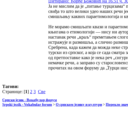
Цитирано: Ђорђе Божовић на 16.51 ч. 30
Ја не мислим да је „питање турцизама“ 
свиђа то што велики удео наших речи јес
смишљању каквих параетимологија и кв
Не морамо смишљати квази и параетимол
књигама о етимологији — нису ни аутори
настанак речи „краљ“ преметањем слого
истражује и размишља, а слично размишљ
Сребрена, када кажем да можда неке стр
турски из српског, а која се сада сматра
од претпоставке како је нека реч „сигур
немачке речи, а заправо су старословенс
прочитах на овом форуму да „Турци нису
Тагови:
Странице: [
1
]
2
3
Све
Српски језик - Вокабулар форум
Srpski jezik - Vokabular forum
>
О српском језику и култури
>
Порекло зна