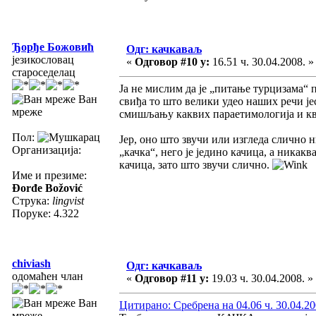
Ђорђе Божовић
Одг: качкаваљ
језикословац
«
Одговор #10 у:
16.51 ч. 30.04.2008. »
староседелац
Ја не мислим да је „питање турцизама“ 
Ван
свиђа то што велики удео наших речи јес
мреже
смишљању каквих параетимологија и кв
Пол:
Јер, оно што звучи или изгледа слично н
Организација:
„качка“, него је једино качица, а никакв
качица, зато што звучи слично.
Име и презиме:
Đorđe Božović
Струка:
lingvist
Поруке: 4.322
chiviash
Одг: качкаваљ
одомаћен члан
«
Одговор #11 у:
19.03 ч. 30.04.2008. »
Ван
Цитирано: Сребрена на 04.06 ч. 30.04.20
мреже