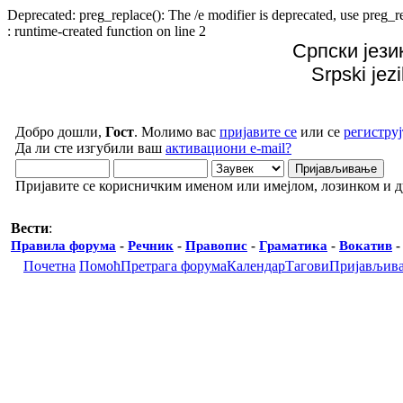
Deprecated: preg_replace(): The /e modifier is deprecated, use preg
: runtime-created function on line 2
Српски јези
Srpski jez
Добро дошли,
Гост
. Молимо вас
пријавите се
или се
региструј
Да ли сте изгубили ваш
активациони e-mail?
Пријавите се корисничким именом или имејлом, лозинком и 
Вести
:
Правила форума
-
Речник
-
Правопис
-
Граматика
-
Вокатив
Почетна
Помоћ
Претрага форума
Календар
Тагови
Пријављив