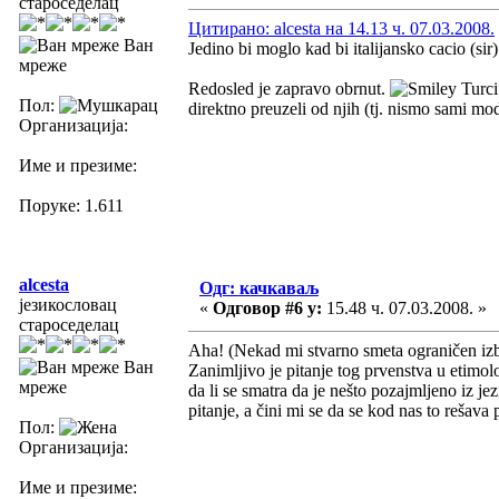
староседелац
Цитирано: alcesta на 14.13 ч. 07.03.2008.
Ван
Jedino bi moglo kad bi italijansko cacio (si
мреже
Redosled je zapravo obrnut.
Turci 
Пол:
direktno preuzeli od njih (tj. nismo sami mo
Организација:
Име и презиме:
Поруке: 1.611
alcesta
Одг: качкаваљ
језикословац
«
Одговор #6 у:
15.48 ч. 07.03.2008. »
староседелац
Aha! (Nekad mi stvarno smeta ograničen iz
Ван
Zanimljivo je pitanje tog prvenstva u etimo
мреже
da li se smatra da je nešto pozajmljeno iz je
pitanje, a čini mi se da se kod nas to rešava 
Пол:
Организација:
Име и презиме: