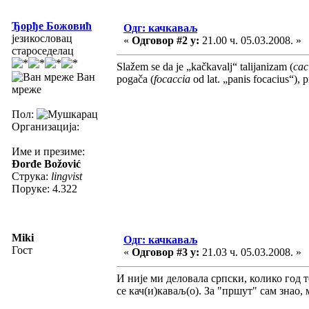
Ђорђе Божовић
Одг: качкаваљ
језикословац
«
Одговор #2 у:
21.00 ч. 05.03.2008. »
староседелац
Slažem se da je „kačkavalj“ talijanizam (
cac
Ван
pogača (
focaccia
od lat. „panis focacius“), pr
мреже
Пол:
Организација:
Име и презиме:
Đorđe Božović
Струка:
lingvist
Поруке: 4.322
Miki
Одг: качкаваљ
Гост
«
Одговор #3 у:
21.03 ч. 05.03.2008. »
И није ми деловала српски, колико год 
се кач(и)каваљ(о). За "пршут" сам знао, 