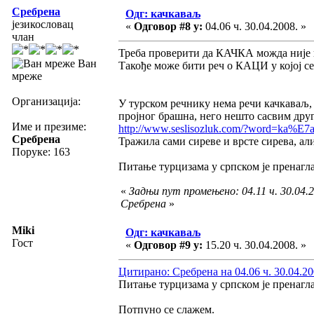
Сребрена
Одг: качкаваљ
језикословац
«
Одговор #8 у:
04.06 ч. 30.04.2008. »
члан
Треба проверити да КАЧКА можда није 
Ван
Такође може бити реч о КАЦИ у којој 
мреже
Организација:
У турском речнику нема речи качкаваљ, н
пројног брашна, него нешто сасвим друг
Име и презиме:
http://www.seslisozluk.com/?word=ka%E7
Сребрена
Тражила сами сиреве и врсте сирева, ал
Поруке: 163
Питање турцизама у српском је пренагла
«
Задњи пут промењено: 04.11 ч. 30.04.2
Сребрена
»
Miki
Одг: качкаваљ
Гост
«
Одговор #9 у:
15.20 ч. 30.04.2008. »
Цитирано: Сребрена на 04.06 ч. 30.04.20
Питање турцизама у српском је пренагл
Потпуно се слажем.