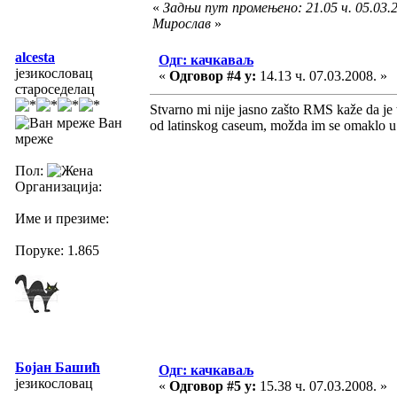
«
Задњи пут промењено: 21.05 ч. 05.03.2
Мирослав
»
alcesta
Одг: качкаваљ
језикословац
«
Одговор #4 у:
14.13 ч. 07.03.2008. »
староседелац
Stvarno mi nije jasno zašto RMS kaže da je tu
Ван
od latinskog caseum, možda im se omaklo u
мреже
Пол:
Организација:
Име и презиме:
Поруке: 1.865
Бојан Башић
Одг: качкаваљ
језикословац
«
Одговор #5 у:
15.38 ч. 07.03.2008. »