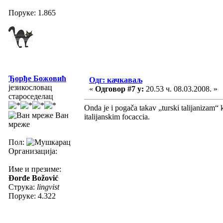
Поруке: 1.865
Ђорђе Божовић
Одг: качкаваљ
језикословац
«
Одговор #7 у:
20.53 ч. 08.03.2008. »
староседелац
Onda je i pogača takav „turski talijanizam“ 
Ван
italijanskim focaccia.
мреже
Пол:
Организација:
Име и презиме:
Đorđe Božović
Струка:
lingvist
Поруке: 4.322