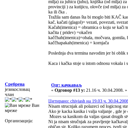
milja) za juhicu (juhu), knjiška (od milja) za
provinciji ) za kutijicu, olovče (od milja) z
ka ili čka .
Tražila sam danas šta bi moglo biti KAČ kao 
kač, kačati (glagol)= vezati, povezati, sveza
Kačah(imenica) = obramica o koju se kači teret
kačita ( pridev) =okačen
kaččhah(imenica)=obala, močvara, gomila, 
kaččhapakah(imenica) = kornjača
Poslednja dva termina navodim jer bi oblik 
Kaca i kačka stoje u istom odnosu vokala i 
Сребрена
Одг: качкаваљ
језикословац
«
Одговор #13 у:
21.16 ч. 30.04.2008. »
члан
Цитирано: chiviash на 19.03 ч. 30.04.2008
Ван
Nisam strucnjak ali polazeci od logicnog sta
мреже
Ako je kacka kasika i valja valjanje , gde je 
Mozes sa kasikom da valjas sjasat drugih stva
Организација:
Ni ja nisam stručnjak za pravljenje kačkava
običan sir. Koliko razumem proces, tvrdi sir (