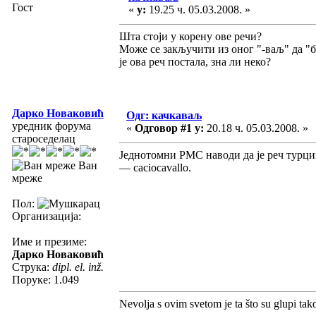
Гост
«
у:
19.25 ч. 05.03.2008. »
Шта стоји у корену ове речи?
Може се закључити из оног "-ваљ" да "б
је ова реч постала, зна ли неко?
Дарко Новаковић
Одг: качкаваљ
уредник форума
«
Одговор #1 у:
20.18 ч. 05.03.2008. »
староседелац
Једнотомни РМС наводи да је реч турциза
Ван
— caciocavallo.
мреже
Пол:
Организација:
Име и презиме:
Дарко Новаковић
Струка:
dipl. el. inž.
Поруке: 1.049
Nevolja s ovim svetom je ta što su glupi tak