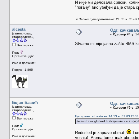
И није ми деловала српски, колик
"погачу" био убеђен да је стара 
«
Задњи пут промењено: 21.05 ч. 05.03.
alcesta
Одг: качкава
језикословац
«
Одговор #4 у:
14.
староседелац
Stvarno mi nije jasno zašto RMS kaž
Ван мреже
Пол:
Организација:
Име и презиме:
Поруке: 1.865
Бојан Башић
Одг: качкава
језикословац
«
Одговор #5 у:
15.
староседелац
Цитирано: alcesta на 14.13 ч. 07.03.2008
Ван мреже
Jedino bi moglo kad bi italijansko cacio (sir
Пол:
Организација:
Redosled je zapravo obrnut.
Turc
Име и презиме:
verziju). Prema tome, ipak obe odr