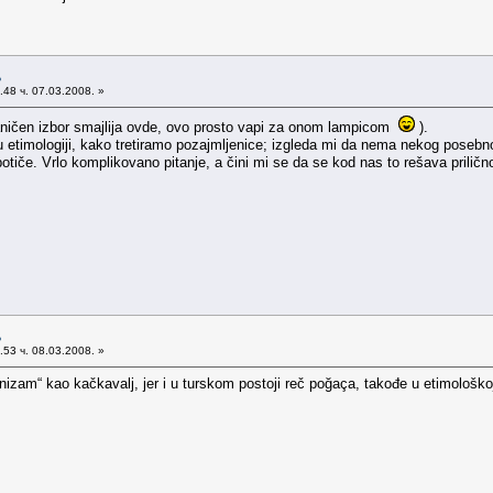
љ
48 ч. 07.03.2008. »
ničen izbor smajlija ovde, ovo prosto vapi za onom lampicom
).
 u etimologiji, kako tretiramo pozajmljenice; izgleda mi da nema nekog posebno
 potiče. Vrlo komplikovano pitanje, a čini mi se da se kod nas to rešava priličn
љ
53 ч. 08.03.2008. »
anizam“ kao kačkavalj, jer i u turskom postoji reč poğaça, takođe u etimološkoj