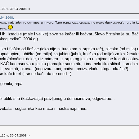
.02 ч. 30.04.2008. »
.04.2008.
како није због те сличности и исто. Тако мала каца свакако не може бити „качка“, него је је
ично.
ih izrađuje (male i velike) zove se kačar ili bačvar..Slovo č stalno je tu..Bač
skog jezika". 2004.g.)
ko i flaška od flašice (iako nije ni turcizam ni srpska reč), pljeska (od milja) 
upu/supicu, juhička (od milja) za juhicu (juhu), knjiška (od milja) za knjižicu/kn
olovku/olovčicu..dakle, niz primera iz srpskog jezika u kojima se koristi nastava
 KAČ kao osnova u jeziku pramajke-sanskritu, i ima nekoliko sličnih i srodnih
ti, svezati, okovati (odgovara kaci, bačvi i proizvođaču istoga..okačiti?)
kači teret (i sir se kači, da se ocedi..)
gomila, hrpa
i oblik sira (kačkavalja) pravljenog u domaćinstvu, odgovarao...
vokala i suglasnika kao maca i mačka naprimer..
.16 ч. 30.04.2008. »