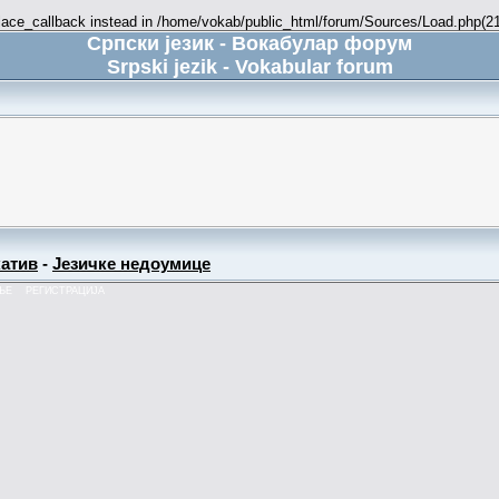
place_callback instead in /home/vokab/public_html/forum/Sources/Load.php(216
Српски језик - Вокабулар форум
Srpski jezik - Vokabular forum
атив
-
Језичке недоумице
ЊЕ
РЕГИСТРАЦИЈА