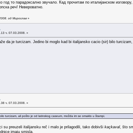
о год то парадоксално звучало. Кад прочитам по италијанском изговору, 
српска реч! Невероватно.
2008. од Мирослав
»
љ
13 ч. 07.03.2008. »
e da je turcizam. Jedino bi moglo kad bi italijansko cacio (sir) bilo turciza
љ
38 ч. 07.03.2008. »
.
) bilo turcizam, ali pošto je od latinskog caseum, možda im se omaklo u štampi.
i su preuzeli italijansku reč i malo je prilagodili, tako dobivši
kaçkaval
, što s
ednice imaju smisla.