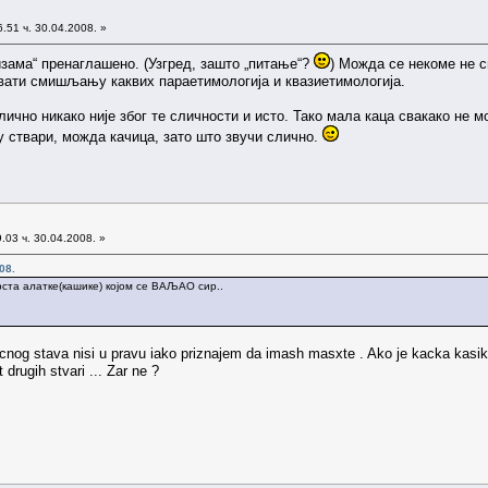
.51 ч. 30.04.2008. »
изама“ пренаглашено. (Узгред, зашто „питање“?
) Можда се некоме не с
авати смишљању каквих параетимологија и квазиетимологија.
ично никако није због те сличности и исто. Тако мала каца свакако не мож
у ствари, можда качица, зато што звучи слично.
.03 ч. 30.04.2008. »
08.
ста алатке(кашике) којом се ВАЉАО сир..
icnog stava nisi u pravu iako priznajem da imash masxte . Ako je kacka kasika i
rugih stvari ... Zar ne ?