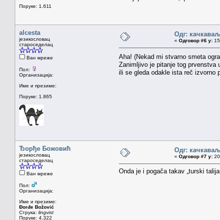
Поруке: 1.611
alcesta
Одг: качкава
језикословац
«
Одговор #6 у:
15.
староседелац
Aha! (Nekad mi stvarno smeta ogra
Ван мреже
Zanimljivo je pitanje tog prvenstva
Пол:
ili se gleda odakle ista reč izvorno
Организација:
Име и презиме:
Поруке: 1.865
Ђорђе Божовић
Одг: качкава
језикословац
«
Одговор #7 у:
20.
староседелац
Onda je i pogača takav „turski talij
Ван мреже
Пол:
Организација:
Име и презиме:
Đorđe Božović
Струка:
lingvist
Поруке: 4.322