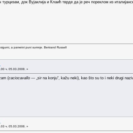
турцизам, док Вујаклија и Клаић тврде да је реч пореклом из италијанско
 sigurni, a pametni puni sumnje. Bertrand Russell
љ
00 ч. 05.03.2008. »
izam (
caciocavallo
— „sir na konju“, kažu neki), kao što su to i neki drugi nazi
љ
03 ч. 05.03.2008. »