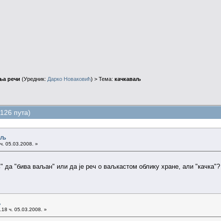
ња речи
(Уредник:
Дарко Новаковић
) > Тема:
качкаваљ
126 пута)
аљ
ч. 05.03.2008. »
 да "бива ваљан" или да је реч о ваљкастом облику хране, али "качка"? 
љ
18 ч. 05.03.2008. »