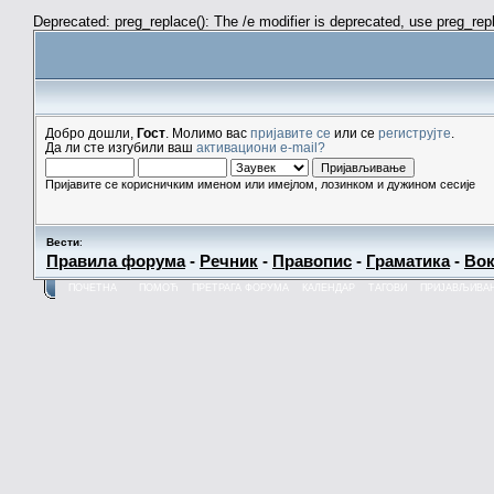
Deprecated: preg_replace(): The /e modifier is deprecated, use preg_re
Добро дошли,
Гост
. Молимо вас
пријавите се
или се
региструјте
.
Да ли сте изгубили ваш
активациони e-mail?
Пријавите се корисничким именом или имејлом, лозинком и дужином сесије
Вести
:
Правила форума
-
Речник
-
Правопис
-
Граматика
-
Вок
ПОЧЕТНА
ПОМОЋ
ПРЕТРАГА ФОРУМА
КАЛЕНДАР
ТАГОВИ
ПРИЈАВЉИВА