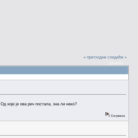
« претходне
следеће »
ШТАМПАЈ
Од које је ова реч постала, зна ли неко?
Сачувана