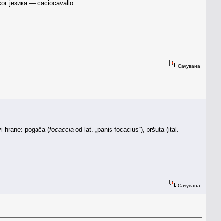
г језика — caciocavallo.
Сачувана
vi hrane: pogača (
focaccia
od lat. „panis focacius“), pršuta (ital.
Сачувана