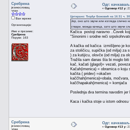
Сребрена
Одг: качкаваљ
језикословац
«
Одговор #12 у:
21
члан
Цитирано: Ђорђе Божовић на 16.51 ч. 30
Ван мреже
Јер, оно што звучи или изгледа слично ни
Организација:
ствари, можда качица, зато што звучи сл
Име и презиме:
Kačica postoji naravno ..Čovek koji 
Сребрена
"Sinonimi i srodne reči srpskohrvat
Поруке: 163
A kačka od kačica izmišljeno je koli
za stoličicu, supička (od milja) za s
) za kutijicu, olovče (od milja) za 
Tražila sam danas šta bi moglo biti
kač, kačati (glagol)= vezati, poveza
Kačah(imenica) = obramica o koju se 
kačita ( pridev) =okačen
kaččhah(imenica)=obala, močvara, 
kaččhapakah(imenica) = kornjača
Poslednja dva termina navodim jer b
Kaca i kačka stoje u istom odnosu 
Сребрена
Одг: качкаваљ
језикословац
«
Одговор #13 у:
21
члан