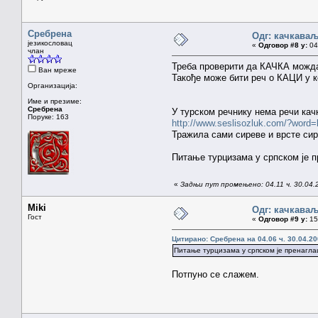
Сребрена
Одг: качкава
језикословац
«
Одговор #8 у:
04.
члан
Треба проверити да КАЧКА можда
Ван мреже
Такође може бити реч о КАЦИ у 
Организација:
Име и презиме:
Сребрена
У турском речнику нема речи качк
Поруке: 163
http://www.seslisozluk.com/?wor
Тражила сами сиреве и врсте сир
Питање турцизама у српском је п
«
Задњи пут промењено: 04.11 ч. 30.04.
Miki
Одг: качкава
Гост
«
Одговор #9 у:
15.
Цитирано: Сребрена на 04.06 ч. 30.04.20
Питање турцизама у српском је пренагла
Потпуно се слажем.