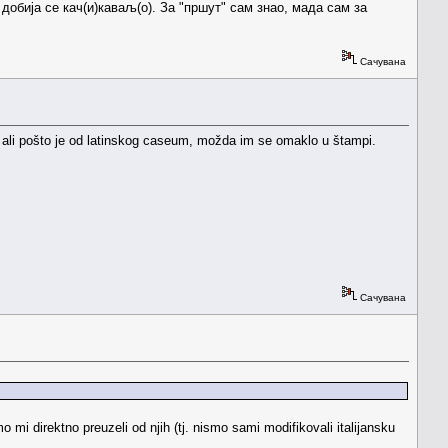
добија се кач(и)каваљ(о). За "пршут" сам знао, мада сам за
Сачувана
m, ali pošto je od latinskog caseum, možda im se omaklo u štampi.
Сачувана
mo mi direktno preuzeli od njih (tj. nismo sami modifikovali italijansku