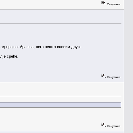
Сачувана
од пројног брашна, него нешто сасвим друго..
лје среће.
Сачувана
Сачувана