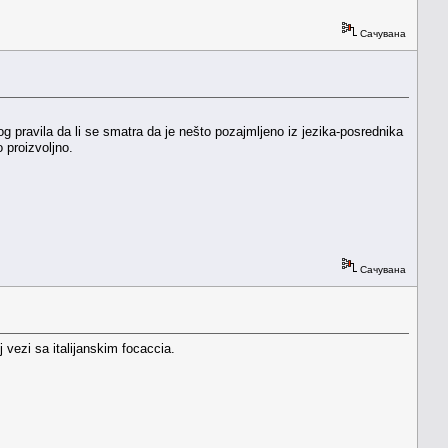
Сачувана
g pravila da li se smatra da je nešto pozajmljeno iz jezika-posrednika
o proizvoljno.
Сачувана
 vezi sa italijanskim focaccia.