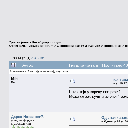
Српски језик - Вокабулар форум
Srpski jezik - Vokabular forum
>
О српском језику и култури
>
Порекло значе
Странице: [
1
]
2
3
Све
Аутор
Тема: качкаваљ (Прочитано 48
0 чланова и 2 гостију прегледају ову тему.
Miki
качкав
Гост
«
у:
19.25 
Шта стоји у корену ове речи?
Може се закључити из оног "-ваљ"
Дарко Новаковић
Одг: качкава
уредник форума
«
Одговор #1 у:
20.
староседелац