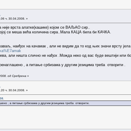
љ
06 ч. 30.04.2008. »
 није врста алатке(кашике) којом се ВАЉАО сир..
којој се меша већа количина сира..Мала КАЦА била би КАЧКА.
аваљ, наиђох на качамак , али не видим да то код њих значи врсту јела 
d=ka%E7amak
ева, али ништа слично не нађох .Можда неко од вас буде вештији или бо
ренаглашено , а питање србизама у другим језицима треба отворити .
2008. од Сребрена
»
љ
20 ч. 30.04.2008. »
08.
шено , а питање србизама у другим језицима треба отворити.