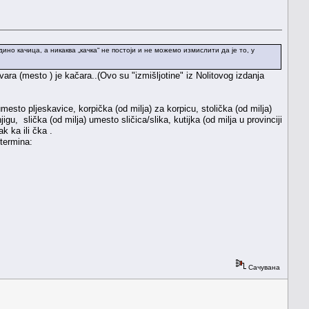
дино качица, а никаква „качка“ не постоји и не можемо измислити да је то, у
vara (mesto ) je kačara..(Ovo su "izmišljotine" iz Nolitovog izdanja
umesto pljeskavice, korpička (od milja) za korpicu, stolička (od milja)
jigu, slička (od milja) umesto sličica/slika, kutijka (od milja u provinciji
k ka ili čka .
 termina:
Сачувана