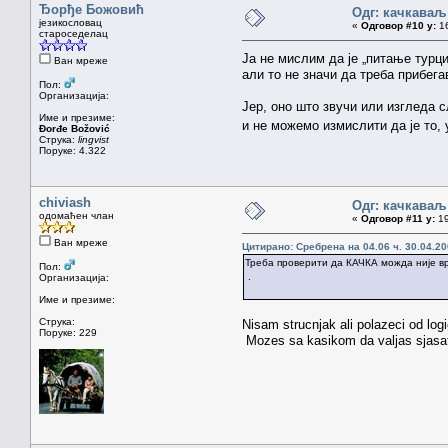
Ђорђе Божовић
Одг: качкаваљ
језикословац
«
Одговор #10 у:
16
староседелац
Ја не мислим да је „питање турц
Ван мреже
али то не значи да треба прибег
Пол:
Организација:
Јер, оно што звучи или изгледа сл
Име и презиме:
и не можемо измислити да је то, 
Đorđe Božović
Струка:
lingvist
Поруке: 4.322
chiviash
Одг: качкаваљ
одомаћен члан
«
Одговор #11 у:
19
Ван мреже
Цитирано: Сребрена на 04.06 ч. 30.04.20
Треба проверити да КАЧКА можда није вр
Пол:
.
Организација:
Име и презиме:
Струка:
Nisam strucnjak ali polazeci od log
Поруке: 229
Mozes sa kasikom da valjas sjasat d