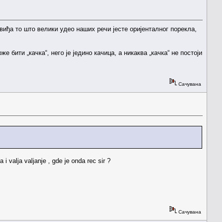
виђа то што велики удео наших речи јесте оријенталног порекла,
е бити „качка“, него је једино качица, а никаква „качка“ не постоји
Сачувана
 valja valjanje , gde je onda rec sir ?
Сачувана