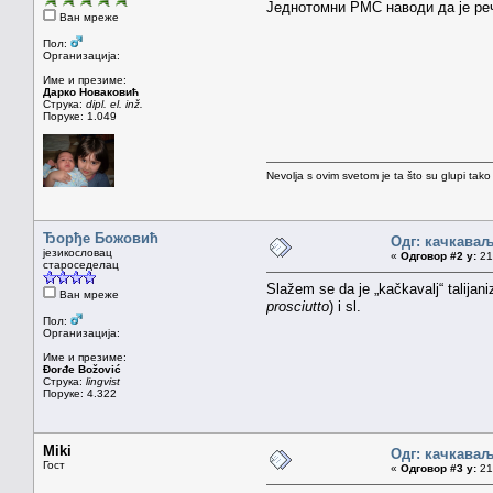
Једнотомни РМС наводи да је реч 
Ван мреже
Пол:
Организација:
Име и презиме:
Дарко Новаковић
Струка:
dipl. el. inž.
Поруке: 1.049
Nevolja s ovim svetom je ta što su glupi tako
Ђорђе Божовић
Одг: качкава
језикословац
«
Одговор #2 у:
21.
староседелац
Slažem se da je „kačkavalj“ talijan
Ван мреже
prosciutto
) i sl.
Пол:
Организација:
Име и презиме:
Đorđe Božović
Струка:
lingvist
Поруке: 4.322
Miki
Одг: качкава
Гост
«
Одговор #3 у:
21.