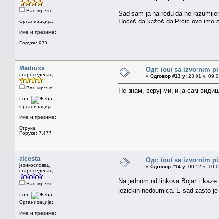
Ван мреже
Sad sam ja na redu da ne razumijem
Hoćeš da kažeš da Prćić ovo ime s
Организација:
Име и презиме:
Поруке: 973
Madiuxa
Одг: /ou/ sa izvornim p
староседелац
«
Одговор #13 у:
23.01 ч. 09.0
Ван мреже
Не знам, веруј ми, и ја сам види
Пол:
Организација:
Име и презиме:
Струка:
Поруке: 7.477
alcesta
Одг: /ou/ sa izvornim p
језикословац
«
Одговор #14 у:
00.12 ч. 10.0
староседелац
Na jednom od linkova Bojan i kaze d
Ван мреже
jezickih nedoumica. E sad zasto j
Пол:
Организација:
Име и презиме: