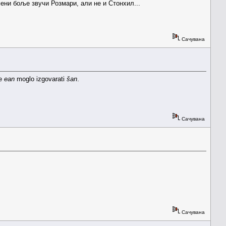
мени боље звучи Розмари, али не и Стонхил...
Сачувана
se
ean
moglo izgovarati
šan
.
Сачувана
Сачувана