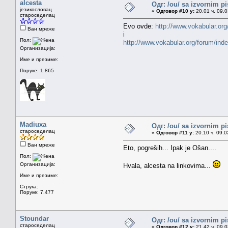
alcesta
Одг: /ou/ sa izvornim p
језикословац
«
Одговор #10 у:
20.01 ч. 09.0
староседелац
Evo ovde:
http://www.vokabular.o
Ван мреже
i
Пол:
http://www.vokabular.org/forum/ind
Организација:
Име и презиме:
Поруке: 1.865
Madiuxa
Одг: /ou/ sa izvornim p
староседелац
«
Одговор #11 у:
20.10 ч. 09.0
Ван мреже
Eto, pogreših... Ipak je Ošan....
Пол:
Организација:
Hvala, alcesta na linkovima...
Име и презиме:
Струка:
Поруке: 7.477
Stoundar
Одг: /ou/ sa izvornim p
староседелац
«
Одговор #12 у:
21.42 ч. 09.0