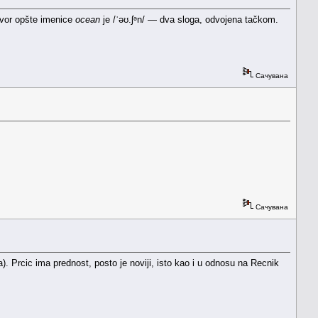
govor opšte imenice
ocean
je /ˈəʊ.ʃᵊn/ — dva sloga, odvojena tačkom.
Сачувана
Сачувана
 Prcic ima prednost, posto je noviji, isto kao i u odnosu na Recnik