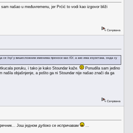
i sam našao u međuvremenu, jer Prćić to vodi kao izgovor bliži
Сачувана
а се /оу/ у вишесложним именима преноси као /О/, а ако има изузетака, онда су
kucala poruku, i tako je kako Stoundar kaže.
Ponudila sam jedino
am našla objašnjenje, a pošto ga ni Stoundar nije našao znači da ga
Сачувана
 речник... Још једном дубоко се испричавам
...