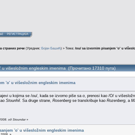
ЊЕ
РЕГИСТРАЦИЈА
а страних речи
(Уредник:
Бојан Башић
) > Тема:
/ou/ sa izvornim pisanjem 'o' u više
'o' u višesložnim engleskim imenima (Прочитано 17310 пута)
jem 'o' u višesložnim engleskim imenima
jevi u kojima se /ou/, kada se izvorno piše sa
o
, prenosi kao /O/ u višeslo
ao
Stounhil
. Sa druge strane,
Rosenberg
se transkribuje kao
Rozenberg
, a
M
2008. од Stoundar
»
isanjem 'o' u višesložnim engleskim imenima
.2008. »