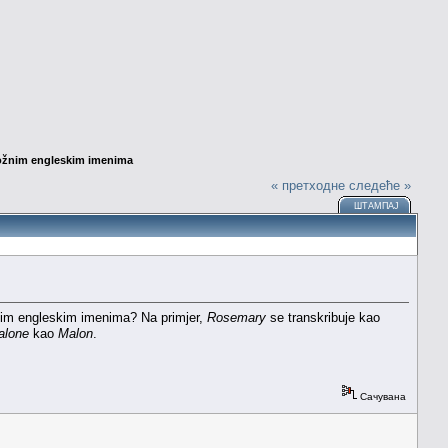
složnim engleskim imenima
« претходне
следеће »
ШТАМПАЈ
žnim engleskim imenima? Na primjer,
Rosemary
se transkribuje kao
alone
kao
Malon
.
Сачувана