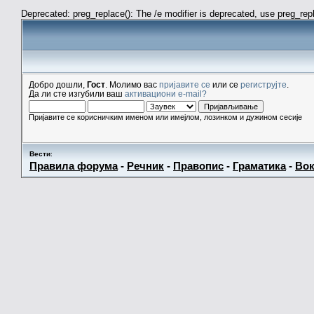
Deprecated: preg_replace(): The /e modifier is deprecated, use preg_re
Добро дошли,
Гост
. Молимо вас
пријавите се
или се
региструјте
.
Да ли сте изгубили ваш
активациони e-mail?
Пријавите се корисничким именом или имејлом, лозинком и дужином сесије
Вести
:
Правила форума
-
Речник
-
Правопис
-
Граматика
-
Вок