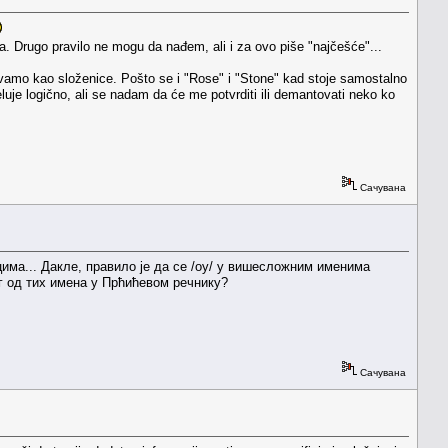
ra. Drugo pravilo ne mogu da nađem, ali i za ovo piše "najčešće"...
javamo kao složenice. Pošto se i "Rose" i "Stone" kad stoje samostalno
eluje logično, ali se nadam da će me potvrditi ili demantovati neko ko
Сачувана
цима... Дакле, правило је да се /оу/ у вишесложним именима
ог од тих имена у Прћићевом речнику?
Сачувана