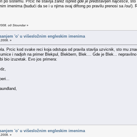
jeri po sistemu. Prćić ne stavlja zarez ispred
gde je predstavljen najčešće
, što
nim imenima (budući da se i u njima ovaj diftong po pravilu prenosi sa /ou/). 
2008. од Stoundar
»
isanjem 'o' u višesložnim engleskim imenima
.2008. »
ela. Prcic kod svake reci koja odstupa od pravila stavlja uzvicnik, sto mu znac
umice i nadjoh na primer Blekpul, Blekbern, Blek.... Gde je Blek... nepravilno
bi bio izuzetak. Evo jos primera:
idz,
eri...
faundland,
isanjem 'o' u višesložnim engleskim imenima
.2008. »