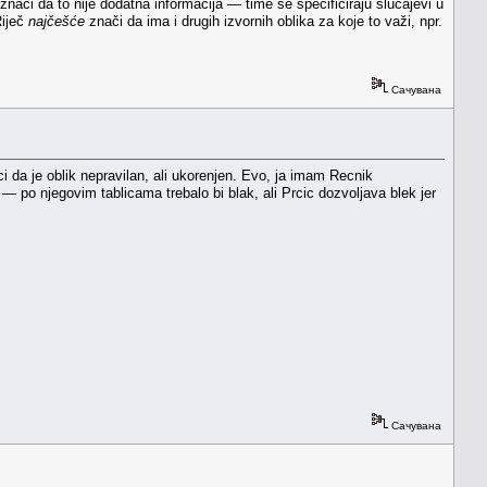
 znači da to nije dodatna informacija — time se specificiraju slučajevi u
Riječ
najčešće
znači da ima i drugih izvornih oblika za koje to važi, npr.
Сачувана
i da je oblik nepravilan, ali ukorenjen. Evo, ja imam Recnik
 — po njegovim tablicama trebalo bi blak, ali Prcic dozvoljava blek jer
Сачувана