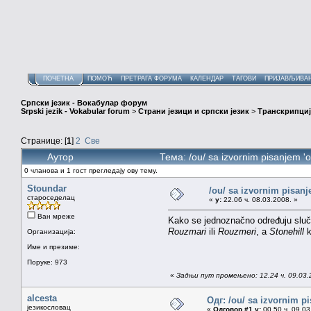
ПОЧЕТНА
ПОМОЋ
ПРЕТРАГА ФОРУМА
КАЛЕНДАР
ТАГОВИ
ПРИЈАВЉИВА
Српски језик - Вокабулар форум
Srpski jezik - Vokabular forum
>
Страни језици и српски језик
>
Транскрипциј
Странице: [
1
]
2
Све
Аутор
Тема: /ou/ sa izvornim pisanjem 
0 чланова и 1 гост прегледају ову тему.
Stoundar
/ou/ sa izvornim pisan
староседелац
«
у:
22.06 ч. 08.03.2008. »
Ван мреже
Kako se jednoznačno određuju sluča
Rouzmari
ili
Rouzmeri
, a
Stonehill
k
Организација:
Име и презиме:
Поруке: 973
«
Задњи пут промењено: 12.24 ч. 09.03.
alcesta
Одг: /ou/ sa izvornim p
језикословац
«
Одговор #1 у:
00.50 ч. 09.03