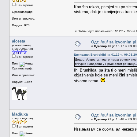
Ван мреже
Kao što rekoh, primjeri su po sist
sistemu, dok je ukorijenjena transkr
Организација:
Име и презиме:
Поруке: 973
«
Задњи пут промењено: 12.28 ч. 09.03.
alcesta
Одг: /ou/ sa izvornim p
језикословац
«
Одговор #6 у:
15.17 ч. 09.03
староседелац
Цитирано: Brunichild на 01.15 ч. 09.03.20
Ван мреже
Дедер, Алцеста, пошто имаш речник имена
Пол:
сигурно наведени у Прћићевом речнику..
Организација:
Ih, Brunhilda, pa šta ti o meni misli
objašnjenje koje se meni čini smisl
Име и презиме:
stvarno nema.
Поруке: 1.865
Madiuxa
Одг: /ou/ sa izvornim p
староседелац
«
Одговор #7 у:
15.40 ч. 09.03
Ван мреже
Извињавам се обома, ал некако и
Пол: