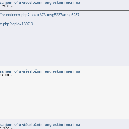
isanjem 'o' u višesložnim engleskim imenima
3.2008. »
rg/forum/index.php?topic=673.msg5237#msg5237
ex.php?topic=1807.0
isanjem 'o' u višesložnim engleskim imenima
3.2008. »
isanjem 'o' u višesložnim engleskim imenima
3.2008. »