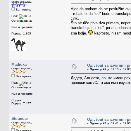
староседелац
Ajde da probam da se poslužim ovi
Ван мреже
Trebalo bi da "ou" bude u transkrip
Пол:
cvrc.
Организација:
Što se tiče prva dva primera, nepot
Име и презиме:
transkribuju sa "ou", jer su jednosl
zna bolje.
Naprosto, nisam mogla
Поруке: 1.865
Madiuxa
Одг: /ou/ sa izvornim p
староседелац
«
Одговор #2 у:
01.15 ч. 09.03
Ван мреже
Дедер, Алцеста, пошто имаш речн
преноси као /О/, а ако има изузе
Пол:
Организација:
Име и презиме:
Струка:
Поруке: 7.477
Stoundar
Одг: /ou/ sa izvornim p
староседелац
«
Одговор #3 у:
09.41 ч. 09.03
Ван мреже