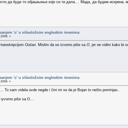
гло да буде то објашњење које си ти дала.... Мада, да будем искрена, 
isanjem 'o' u višesložnim engleskim imenima
.2008. »
 transkripcijom
Oušan
. Mislim da se izvorno piše sa
O
, jer ne vidim kako bi 
isanjem 'o' u višesložnim engleskim imenima
.2008. »
. To sam videla ovde negde i čini mi se da je Bojan to nešto pominjao..
iyvorno piše sa O....