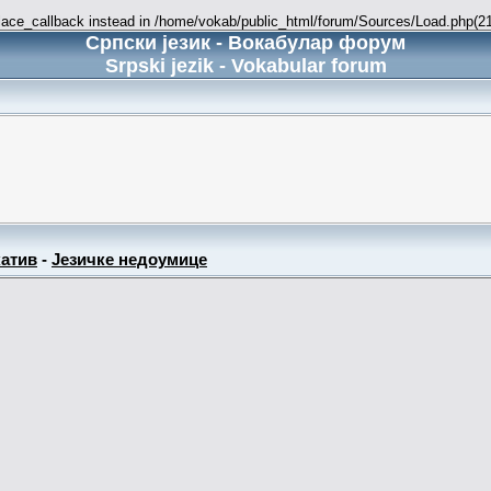
place_callback instead in /home/vokab/public_html/forum/Sources/Load.php(216
Српски језик - Вокабулар форум
Srpski jezik - Vokabular forum
атив
-
Језичке недоумице