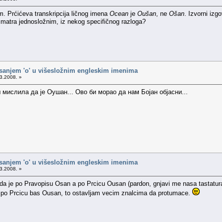
. Prćićeva transkripcija ličnog imena
Ocean
je
Oušan
, ne
Ošan
. Izvorni iz
matra jednosložnim, iz nekog specifičnog razloga?
isanjem 'o' u višesložnim engleskim imenima
3.2008. »
ш мислила да је Оушан... Ово би морао да нам Бојан објасни...
isanjem 'o' u višesložnim engleskim imenima
3.2008. »
a je po Pravopisu Osan a po Prcicu Ousan (pardon, gnjavi me nasa tastatura).
e po Prcicu bas Ousan, to ostavljam vecim znalcima da protumace.