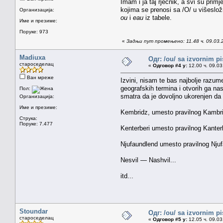
Imam i ja taj rječnik, a svi su prim
kojima se prenosi sa /O/ u višeslož
Организација:
ou
i
eau
iz tabele.
Име и презиме:
Поруке: 973
«
Задњи пут промењено: 11.48 ч. 09.03.
Madiuxa
Одг: /ou/ sa izvornim p
староседелац
«
Одговор #4 у:
12.00 ч. 09.03
Ван мреже
Izvini, nisam te bas najbolje razum
geografskih termina i otvorih ga nas
Пол:
smatra da je dovoljno ukorenjen da 
Организација:
Име и презиме:
Kembridz, umesto pravilnog Kambr
Струка:
Поруке: 7.477
Kenterberi umesto pravilnog Kanterb
Njufaundlend umesto pravilnog Nju
Nesvil — Nashvil...
itd...
Stoundar
Одг: /ou/ sa izvornim p
староседелац
«
Одговор #5 у:
12.05 ч. 09.03