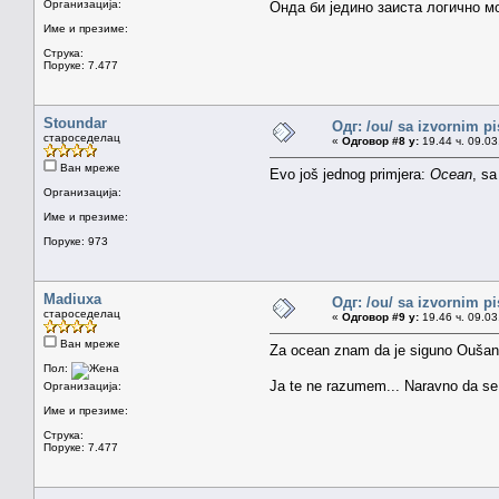
Организација:
Онда би једино заиста логично мо
Име и презиме:
Струка:
Поруке: 7.477
Stoundar
Одг: /ou/ sa izvornim p
староседелац
«
Одговор #8 у:
19.44 ч. 09.03
Ван мреже
Evo još jednog primjera:
Ocean
, sa
Организација:
Име и презиме:
Поруке: 973
Madiuxa
Одг: /ou/ sa izvornim p
староседелац
«
Одговор #9 у:
19.46 ч. 09.03
Ван мреже
Za ocean znam da je siguno Oušan..
Пол:
Ja te ne razumem... Naravno da se 
Организација:
Име и презиме:
Струка:
Поруке: 7.477