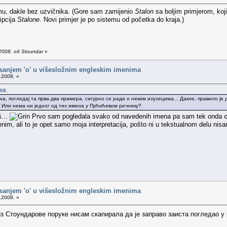
emu, dakle bez uzvičnika. (Gore sam zamijenio
Stalon
sa boljim primjerom, koj
ipcija
Stalone
. Novi primjer je po sistemu od početka do kraja.)
2008. од Stoundar
»
isanjem 'o' u višesložnim engleskim imenima
.2008. »
08.
, погледај та прва два примера, сигурно се ради о неким изузецима... Дакле, правило је д
. Или нема ни једног од тих имена у Прћићевом речнику?
š...
Prvo sam pogledala svako od navedenih imena pa sam tek onda ot
enim, ali to je opet samo moja interpretacija, pošto ni u tekstualnom delu nis
isanjem 'o' u višesložnim engleskim imenima
.2008. »
з Стоундарове поруке нисам скапирала да је заправо заиста погледао у