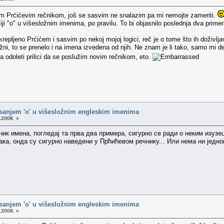
m Prćićevim rečnikom, još se sasvim ne snalazim pa mi nemojte zameriti.
ciji "o" u višesložnim imenima, po pravilu. To bi objasnilo poslednja dva prime
krepljeno Prćićem i sasvim po nekoj mojoj logici, reč je o tome što ih doživl
ožni, to se prenelo i na imena izvedena od njih. Ne znam je li tako, samo mi d
 odoleti prilici da se poslužim novim rečnikom, eto.
isanjem 'o' u višesložnim engleskim imenima
.2008. »
ик имена, погледај та прва два примера, сигурно се ради о неким изузе
така, онда су сигурно наведени у Прћићевом речнику... Или нема ни једн
isanjem 'o' u višesložnim engleskim imenima
.2008. »