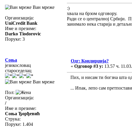
Ван мреже
:)
хвала на брзом одговору.
Организација:
Ради се о централној Србији. П
UniCredit Bank
занимало нека старија и детаљни
Име и презиме:
Darko Tiodorovic
Поруке: 3
Соња
Одг: Кондирџија?
језикословац
«
Одговор #3 у:
13.57 ч. 11.03
староседелац
Пих, и нисам ти богзна шта одг
Ван мреже
... Ипак, лепо сам претпостави
Пол:
Организација:
/
Име и презиме:
Соња Ђорђевић
Струка:
Поруке: 1.404