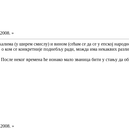
.2008. »
алима (у ширем смислу) и вином (сећам се да се у епској народ
о ком се конкретније поднебљу ради, можда има некаквих разлик
 После неког времена ће ионако мало званица бити у стању да 
.2008. »