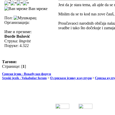
Jest da je stara tema, ali ajde da 
Ван мреже
Mislim da se to kod nas zove čauš, 
Пол:
Организација:
Proučavaoci narodnih običaja nalazil
svadbe i tako što dočekuje i zamaja
Име и презиме:
Đorđe Božović
Струка:
lingvist
Поруке: 4.322
Тагови:
Странице: [
1
]
Српски језик - Вокабулар форум
Srpski jezik - Vokabular forum
>
О српском језику и култури
>
Српска култу