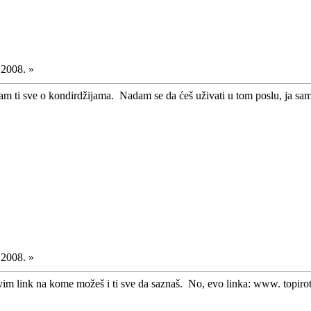
.2008. »
sam ti sve o kondirdžijama. Nadam se da ćeš uživati u tom poslu, ja sam 
.2008. »
avim link na kome možeš i ti sve da saznaš. No, evo linka: www. topirot