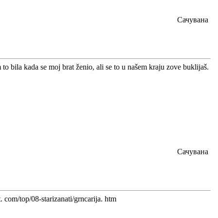
Сачувана
to bila kada se moj brat ženio, ali se to u našem kraju zove buklijaš.
Сачувана
. com/top/08-starizanati/grncarija. htm