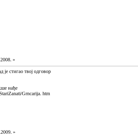
.2008. »
д је стигао твој одговор
кше нађе
tariZanati/Grncarija. htm
.2009. »