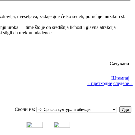
zdravlja, uveseljava, zadaje gde će ko sedeti, poručuje muziku i sl.
nju uroka — time što je on središnja ličnost i glavna atrakcija
i stigli da ureknu mladence.
Сачувана
Штампај
« претходне
следеће »
Скочи на: