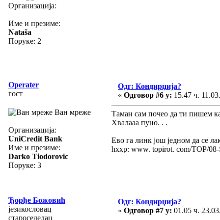
Организација:
Име и презиме:
Nataša
Поруке: 2
Operater
Одг: Кондирџија?
гост
«
Одговор #6 у:
15.47 ч. 11.03
Ван мреже
Таман сам почео да ти пишем ка
Хвалааа пуно. . .
Организација:
UniCredit Bank
Ево га линк још једном да се ла
Име и презиме:
hxxp: www. topirot. com/TOP/08-S
Darko Tiodorovic
Поруке: 3
Ђорђе Божовић
Одг: Кондирџија?
језикословац
«
Одговор #7 у:
01.05 ч. 23.03
староседелац