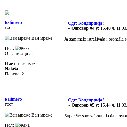
kalimero
Одг: Кондирџија?
гост
«
Одговор #4 у:
15.40 ч. 11.03
Ван мреже
Ja sam malo istraživala i pronašla 
Пол:
Организација:
Име и презиме:
Nataša
Поруке: 2
kalimero
Одг: Кондирџија?
гост
«
Одговор #5 у:
15.44 ч. 11.03
Ван мреже
Super što sam zaboravila da ti ost
Пол: