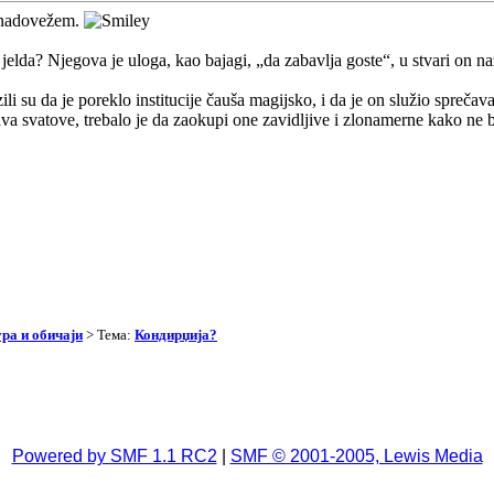
se nadovežem.
jelda? Njegova je uloga, kao bajagi, „da zabavlja goste“, u stvari on na
i su da je poreklo institucije čauša magijsko, i da je on služio sprečava
va svatove, trebalo je da zaokupi one zavidljive i zlonamerne kako ne b
ра и обичаји
> Тема:
Кондирџија?
Powered by SMF 1.1 RC2
|
SMF © 2001-2005, Lewis Media