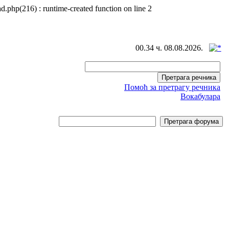
d.php(216) : runtime-created function on line 2
00.34 ч. 08.08.2026.
Помоћ за претрагу речника
Вокабулара