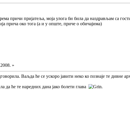
рема причи пријатеља, моја улога би била да наздрављам са гост
ја прича око тога (а и у опште, приче о обичајима)
.2008. »
оворила. Ваљда ће се ускоро јавити неко ко познаје те дивне ар
ла да ће те наредних дана јако болети глава
.