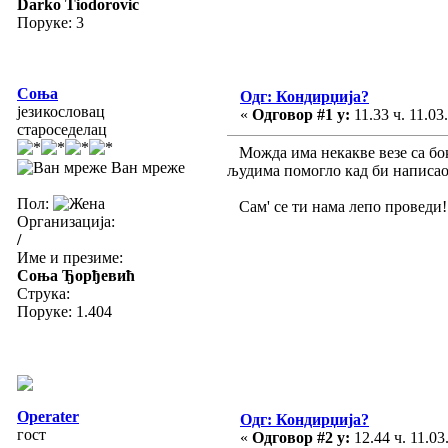
Darko Tiodorovic
Поруке: 3
Соња
Одг: Кондирџија?
језикословац
«
Одговор #1 у:
11.33 ч. 11.03
староседелац
Можда има некакве везе са бок
Ван мреже
људима помогло кад би написао 
Пол:
Сам' се ти нама лепо проведи!
Организација:
/
Име и презиме:
Соња Ђорђевић
Струка:
Поруке: 1.404
Operater
Одг: Кондирџија?
гост
«
Одговор #2 у:
12.44 ч. 11.03