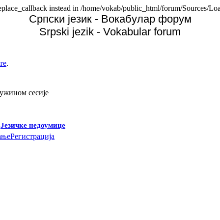
replace_callback instead in /home/vokab/public_html/forum/Sources/Loa
Српски језик - Вокабулар форум
Srpski jezik - Vokabular forum
те
.
дужином сесије
-
Језичке недоумице
ање
Регистрација