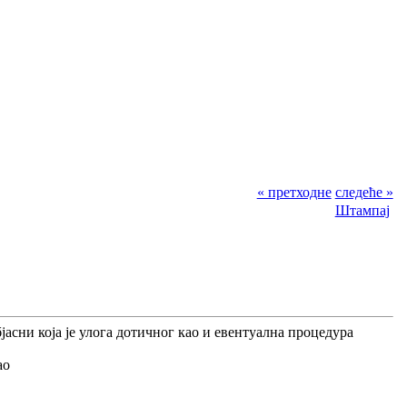
« претходне
следеће »
Штампај
јасни која је улога дотичног као и евентуална процедура
ао