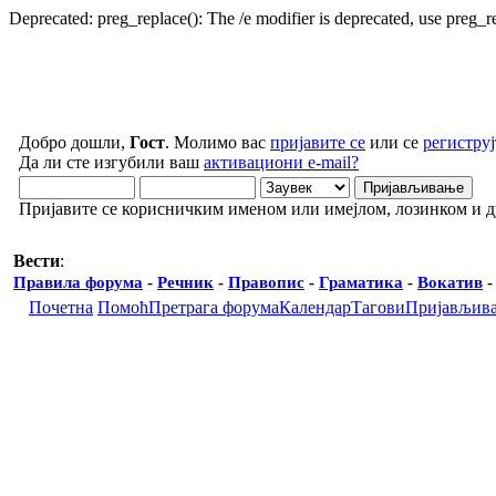
Deprecated: preg_replace(): The /e modifier is deprecated, use preg_
Добро дошли,
Гост
. Молимо вас
пријавите се
или се
региструј
Да ли сте изгубили ваш
активациони e-mail?
Пријавите се корисничким именом или имејлом, лозинком и 
Вести
:
Правила форума
-
Речник
-
Правопис
-
Граматика
-
Вокатив
Почетна
Помоћ
Претрага форума
Календар
Тагови
Пријављив