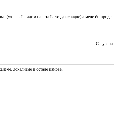
има (ух… већ видим на шта ће то да испадне) а мене би приде
Сачувана
хаизме, локализме и остале измове.