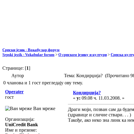
Српски језик - Вокабулар форум
Srpski jezik - Vokabular forum
>
О српском језику и култури
>
Српска култу
Странице: [
1
]
Аутор
Тема: Кондирџија? (Прочитано 98
0 чланова и 1 гост прегледају ову тему.
Operater
Кондирџија?
гост
«
у:
09.08 ч. 11.03.2008. »
Ван мреже
Драги моји, позван сам да буде
(здравице и сличне ствари. . . )
Организација:
Такође, ако неко зна линк ка н
UniCredit Bank
Име и презиме: