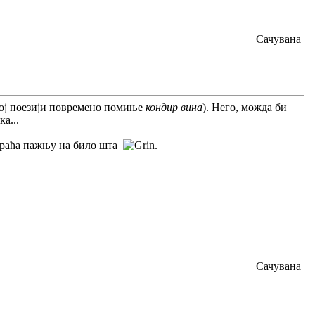
Сачувана
ној поезији повремено помиње
кондир вина
). Него, можда би
а...
обраћа пажњу на било шта
.
Сачувана