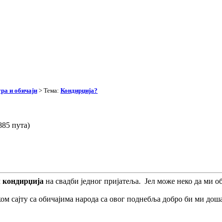
ра и обичаји
> Тема:
Кондирџија?
85 пута)
м
кондирџија
на свадби једног пријатеља. Јел може неко да ми об
еком сајту са обичајима народа са овог поднебља добро би ми дош