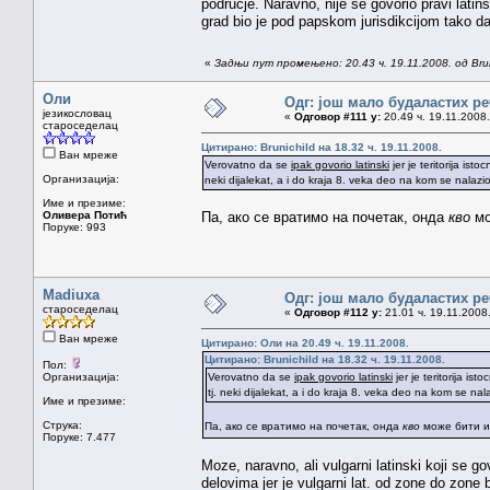
podrucje. Naravno, nije se govorio pravi latins
grad bio je pod papskom jurisdikcijom tako da j
«
Задњи пут промењено: 20.43 ч. 19.11.2008. од Brun
Оли
Одг: још мало будаластих р
језикословац
«
Одговор #111 у:
20.49 ч. 19.11.2008.
староседелац
Цитирано: Brunichild на 18.32 ч. 19.11.2008.
Ван мреже
Verovatno da se
ipak govorio latinski
jer je teritorija ist
Организација:
neki dijalekat, a i do kraja 8. veka deo na kom se nalazio 
Име и презиме:
Оливера Потић
Па, ако се вратимо на почетак, онда
кво
мо
Поруке: 993
Madiuxa
Одг: још мало будаластих р
староседелац
«
Одговор #112 у:
21.01 ч. 19.11.2008
Ван мреже
Цитирано: Оли на 20.49 ч. 19.11.2008.
Цитирано: Brunichild на 18.32 ч. 19.11.2008.
Пол:
Организација:
Verovatno da se
ipak govorio latinski
jer je teritorija is
tj. neki dijalekat, a i do kraja 8. veka deo na kom se nala
Име и презиме:
Струка:
Па, ако се вратимо на почетак, онда
кво
може бити и
Поруке: 7.477
Moze, naravno, ali vulgarni latinski koji se go
delovima jer je vulgarni lat. od zone do zone b