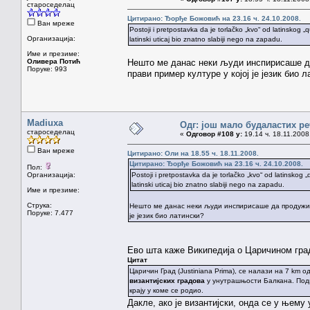
староседелац
Цитирано: Ђорђе Божовић на 23.16 ч. 24.10.2008.
Ван мреже
Postoji i pretpostavka da je torlačko „kvo“ od latinskog „
Организација:
latinski uticaj bio znatno slabiji nego na zapadu.
Име и презиме:
Оливера Потић
Нешто ме данас неки људи инспирисаше да
Поруке: 993
прави пример културе у којој је језик био 
Madiuxa
Одг: још мало будаластих р
староседелац
«
Одговор #108 у:
19.14 ч. 18.11.2008
Ван мреже
Цитирано: Оли на 18.55 ч. 18.11.2008.
Цитирано: Ђорђе Божовић на 23.16 ч. 24.10.2008.
Пол:
Организација:
Postoji i pretpostavka da je torlačko „kvo“ od latinskog 
latinski uticaj bio znatno slabiji nego na zapadu.
Име и презиме:
Струка:
Нешто ме данас неки људи инспирисаше да продужим 
Поруке: 7.477
је језик био латински?
Ево шта каже Википедија о Царичином гра
Цитат
Царичин Град (Justiniana Prima), се налази на 7 km о
византијских градова
у унутрашњости Балкана. Подиг
крају у коме се родио.
Дакле, ако је византијски, онда се у њему 