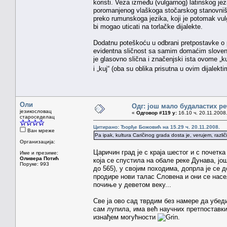
koristi. Veza između (vulgarnog) latinskog jez
poromanjenog vlaškoga stočarskog stanovništva 
preko rumunskoga jezika, koji je potomak vul
bi mogao uticati na torlačke dijalekte.
Dodatnu poteškoću u odbrani pretpostavke o po
evidentna sličnost sa samim domaćim slovensk
je glasovno slična i značenjski ista ovome „kuj
i „kuj“ (oba su oblika prisutna u ovim dijalekt
Оли
Одг: још мало будаластих р
језикословац
«
Одговор #119 у:
16.10 ч. 20.11.2008
староседелац
Цитирано: Ђорђе Божовић на 15.29 ч. 20.11.2008.
Ван мреже
Pa ipak, kultura Caričinog grada dosta je, verujem, razli
Организација:
Царичин град је с краја шестог и с почетк
Име и презиме:
Оливера Потић
која се спустила на обале реке Дунава, још
Поруке: 993
до 565), у својим походима, допрла је се д
продире нови талас Словена и они се нас
почиње у деветом веку...
Све ја ово сад тврдим без намере да убеди
сам лупила, има већ научних претпоставки
изнађем могућности
.