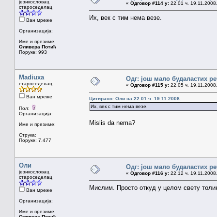
језикословац
«
Одговор #114 у:
22.01 ч. 19.11.2008
староседелац
Их, век с тим нема везе.
Ван мреже
Организација:
Име и презиме:
Оливера Потић
Поруке: 993
Madiuxa
Одг: још мало будаластих р
староседелац
«
Одговор #115 у:
22.05 ч. 19.11.2008
Ван мреже
Цитирано: Оли на 22.01 ч. 19.11.2008.
Их, век с тим нема везе.
Пол:
Организација:
Mislis da nema?
Име и презиме:
Струка:
Поруке: 7.477
Оли
Одг: још мало будаластих р
језикословац
«
Одговор #116 у:
22.12 ч. 19.11.2008
староседелац
Мислим. Просто откуд у целом свету толи
Ван мреже
Организација:
Име и презиме:
Оливера Потић