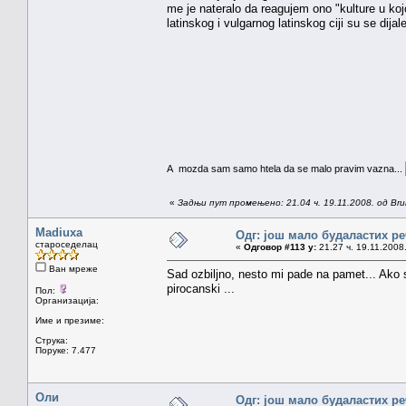
me je nateralo da reagujem ono "kulture u kojo
latinskog i vulgarnog latinskog ciji su se dija
A mozda sam samo htela da se malo pravim vazna...
«
Задњи пут промењено: 21.04 ч. 19.11.2008. од Brun
Madiuxa
Одг: још мало будаластих р
староседелац
«
Одговор #113 у:
21.27 ч. 19.11.2008
Ван мреже
Sad ozbiljno, nesto mi pade na pamet... Ako 
pirocanski ...
Пол:
Организација:
Име и презиме:
Струка:
Поруке: 7.477
Оли
Одг: још мало будаластих р