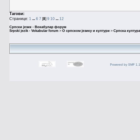
Тагови:
Странице:
1
...
6
7
[
8
]
9
10
...
12
Српски језик - Вокабулар форум
Srpski jezik - Vokabular forum
>
О српском језику и култури
>
Српска култура
Powered by SMF 1.