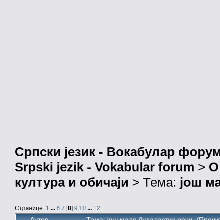
Српски језик - Вокабулар фору
Srpski jezik - Vokabular forum
>
О
култура и обичаји
> Тема:
још м
Странице:
1
...
6
7
[
8
]
9
10
...
12
Аутор
Тема: још мало будаластих речи (Прочи