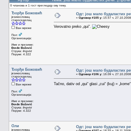
0 чланова и 1 гост прегледају ову тему.
Ђорђе Божовић
Одг: још мало будаластих р
језикословац
«
Одговор #105 у:
15.57 ч. 27.10.2008
староседелац
Verovatno preko „qui“.
Ван мреже
Пол:
Организација:
Име и презиме:
Đorđe Božović
Струка:
lingvist
Поруке: 4.322
Ђорђе Божовић
Одг: још мало будаластих р
језикословац
«
Одговор #106 у:
16.09 ч. 27.10.2008
староседелац
Tačno, dativ od „qui“ glasi „cui“ (kuj) = „ko
Ван мреже
Пол:
Организација:
Име и презиме:
Đorđe Božović
Струка:
lingvist
Поруке: 4.322
Оли
Одг: још мало будаластих р
језикословац
«
Одговор #107 у:
18.55 ч. 18.11.2008