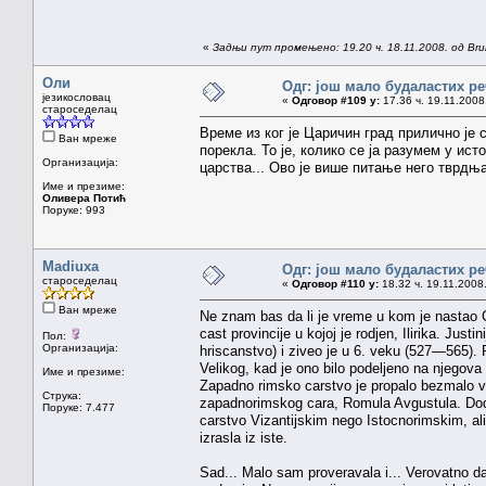
«
Задњи пут промењено: 19.20 ч. 18.11.2008. од Brun
Оли
Одг: још мало будаластих р
језикословац
«
Одговор #109 у:
17.36 ч. 19.11.2008
староседелац
Време из ког је Царичин град прилично је с
Ван мреже
порекла. То је, колико се ја разумем у ис
Организација:
царства... Ово је више питање него тврдња
Име и презиме:
Оливера Потић
Поруке: 993
Madiuxa
Одг: још мало будаластих р
староседелац
«
Одговор #110 у:
18.32 ч. 19.11.2008
Ван мреже
Ne znam bas da li je vreme u kom je nastao Ca
cast provincije u kojoj je rodjen, Ilirika. Justi
Пол:
Организација:
hriscanstvo) i ziveo je u 6. veku (527—565).
Velikog, kad je ono bilo podeljeno na njegova d
Име и презиме:
Zapadno rimsko carstvo je propalo bezmalo ve
Струка:
zapadnorimskog cara, Romula Avgustula. Dodus
Поруке: 7.477
carstvo Vizantijskim nego Istocnorimskim, ali 
izrasla iz iste.
Sad... Malo sam proveravala i... Verovatno d