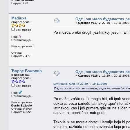
Поруке: 993
Madiuxa
Одг: још мало будаластих р
староседелац
«
Одговор #117 у:
22.16 ч. 19.11.2008
Ван мреже
Pa mozda preko drugih jezika koji jesu imali la
Пол:
Организација:
Име и презиме:
Струка:
Поруке: 7.477
Ђорђе Божовић
Одг: још мало будаластих р
језикословац
«
Одговор #118 у:
15.29 ч. 20.11.2008
староседелац
Цитирано: Оли на 20.49 ч. 19.11.2008.
Ван мреже
Па, ако се вратимо на почетак, онда
кво
може бити и
Пол:
Организација:
Pa može, zašto ne bi moglo biti, ali ipak ve
Име и презиме:
dokazati vezu između latinskog „quo“ i torlačk
Đorđe Božović
latinskog, kao i još primera gde su na sličan 
Струка:
lingvist
Поруке: 4.322
sasvim ali poprilično, nategnuti.
Takođe bi se morala dotaći i istorije koja bi 
verujem, različita od one slovenske koja je 