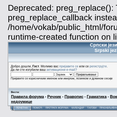
Deprecated: preg_replace(): 
preg_replace_callback instea
/home/vokab/public_html/for
runtime-created function on l
Српски јез
Srpski jez
Добро дошли,
Гост
. Молимо вас
пријавите се
или се
региструјте
.
Да ли сте изгубили ваш
активациони e-mail?
Пријавите се корисничким именом или имејлом, лозинком и дужином сесије
Вести
:
Правила форума
-
Речник
-
Правопис
-
Граматика
-
Вок
недоумице
ПОЧЕТНА
ПОМОЋ
ПРЕТРАГА ФОРУМА
КАЛЕНДАР
ТАГОВИ
ПРИЈАВЉИВА